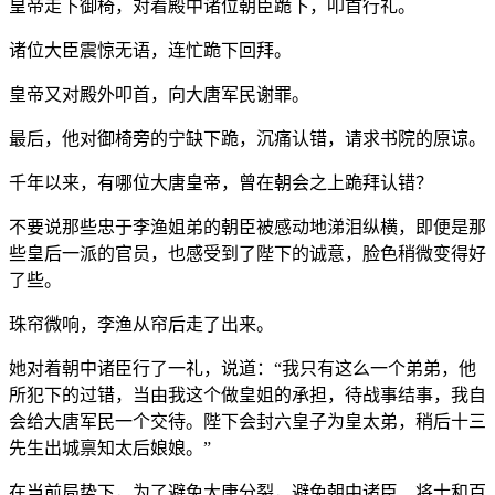
皇帝走下御椅，对着殿中诸位朝臣跪下，叩首行礼。
诸位大臣震惊无语，连忙跪下回拜。
皇帝又对殿外叩首，向大唐军民谢罪。
最后，他对御椅旁的宁缺下跪，沉痛认错，请求书院的原谅。
千年以来，有哪位大唐皇帝，曾在朝会之上跪拜认错？
不要说那些忠于李渔姐弟的朝臣被感动地涕泪纵横，即便是那
些皇后一派的官员，也感受到了陛下的诚意，脸色稍微变得好
了些。
珠帘微响，李渔从帘后走了出来。
她对着朝中诸臣行了一礼，说道：“我只有这么一个弟弟，他
所犯下的过错，当由我这个做皇姐的承担，待战事结事，我自
会给大唐军民一个交待。陛下会封六皇子为皇太弟，稍后十三
先生出城禀知太后娘娘。”
在当前局势下，为了避免大唐分裂，避免朝中诸臣、将士和百