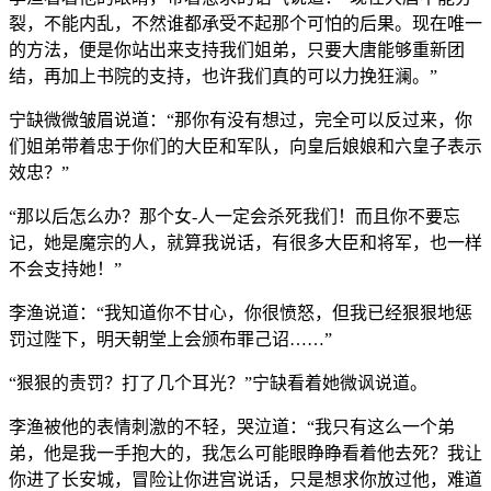
裂，不能内乱，不然谁都承受不起那个可怕的后果。现在唯一
的方法，便是你站出来支持我们姐弟，只要大唐能够重新团
结，再加上书院的支持，也许我们真的可以力挽狂澜。”
宁缺微微皱眉说道：“那你有没有想过，完全可以反过来，你
们姐弟带着忠于你们的大臣和军队，向皇后娘娘和六皇子表示
效忠？”
“那以后怎么办？那个女-人一定会杀死我们！而且你不要忘
记，她是魔宗的人，就算我说话，有很多大臣和将军，也一样
不会支持她！”
李渔说道：“我知道你不甘心，你很愤怒，但我已经狠狠地惩
罚过陛下，明天朝堂上会颁布罪己诏……”
“狠狠的责罚？打了几个耳光？”宁缺看着她微讽说道。
李渔被他的表情刺激的不轻，哭泣道：“我只有这么一个弟
弟，他是我一手抱大的，我怎么可能眼睁睁看着他去死？我让
你进了长安城，冒险让你进宫说话，只是想求你放过他，难道