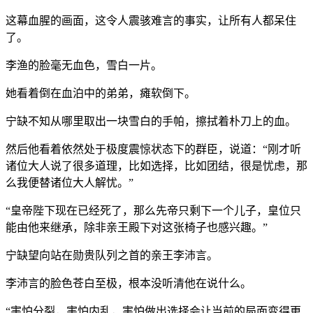
这幕血腥的画面，这令人震骇难言的事实，让所有人都呆住
了。
李渔的脸毫无血色，雪白一片。
她看着倒在血泊中的弟弟，瘫软倒下。
宁缺不知从哪里取出一块雪白的手帕，擦拭着朴刀上的血。
然后他看着依然处于极度震惊状态下的群臣，说道：“刚才听
诸位大人说了很多道理，比如选择，比如团结，很是忧虑，那
么我便替诸位大人解忧。”
“皇帝陛下现在已经死了，那么先帝只剩下一个儿子，皇位只
能由他来继承，除非亲王殿下对这张椅子也感兴趣。”
宁缺望向站在勋贵队列之首的亲王李沛言。
李沛言的脸色苍白至极，根本没听清他在说什么。
“害怕分裂，害怕内乱，害怕做出选择会让当前的局面变得更