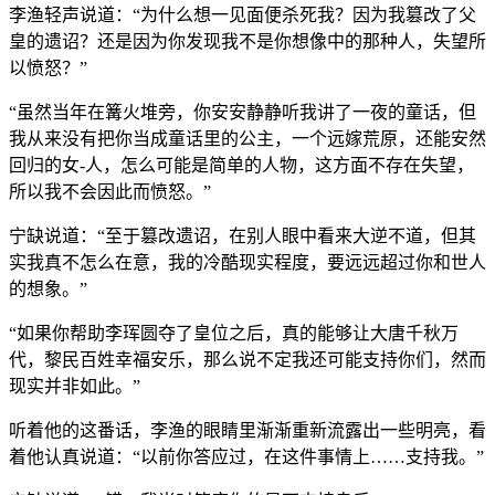
李渔轻声说道：“为什么想一见面便杀死我？因为我篡改了父
皇的遗诏？还是因为你发现我不是你想像中的那种人，失望所
以愤怒？”
“虽然当年在篝火堆旁，你安安静静听我讲了一夜的童话，但
我从来没有把你当成童话里的公主，一个远嫁荒原，还能安然
回归的女-人，怎么可能是简单的人物，这方面不存在失望，
所以我不会因此而愤怒。”
宁缺说道：“至于篡改遗诏，在别人眼中看来大逆不道，但其
实我真不怎么在意，我的冷酷现实程度，要远远超过你和世人
的想象。”
“如果你帮助李珲圆夺了皇位之后，真的能够让大唐千秋万
代，黎民百姓幸福安乐，那么说不定我还可能支持你们，然而
现实并非如此。”
听着他的这番话，李渔的眼睛里渐渐重新流露出一些明亮，看
着他认真说道：“以前你答应过，在这件事情上……支持我。”