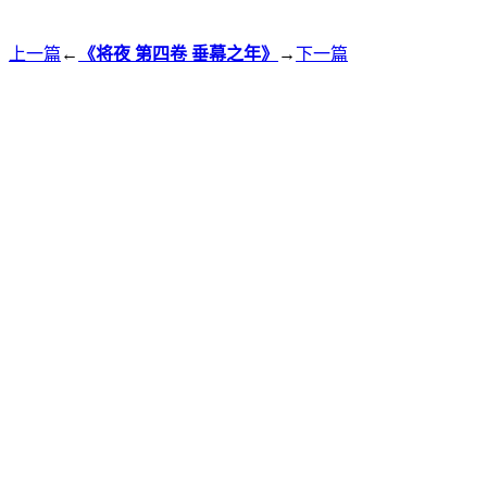
上一篇
←
《将夜 第四卷 垂幕之年》
→
下一篇