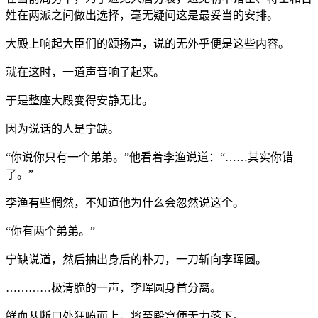
姓在两派之间做出选择，毫无疑问这是最妥当的安排。
大殿上响起大臣们的颂扬声，说的无外乎便是这些内容。
就在这时，一道声音响了起来。
于是整座大殿变得安静无比。
因为说话的人是宁缺。
“你说你只有一个弟弟。”他看着李渔说道：“……其实你错
了。”
李渔有些惘然，不知道他为什么会忽然说这个。
“你有两个弟弟。”
宁缺说道，然后抽出身后的朴刀，一刀斩向李珲圆。
…………极清脆的一声，李珲圆身首分离。
鲜血从断口处狂喷而上，将至殿穹便无力落下。