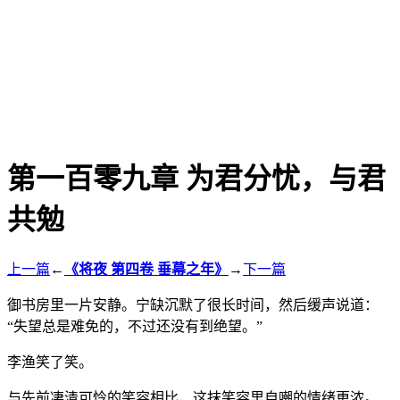
第一百零九章 为君分忧，与君
共勉
上一篇
←
《将夜 第四卷 垂幕之年》
→
下一篇
御书房里一片安静。宁缺沉默了很长时间，然后缓声说道：
“失望总是难免的，不过还没有到绝望。”
李渔笑了笑。
与先前凄清可怜的笑容相比，这抹笑容里自嘲的情绪更浓。