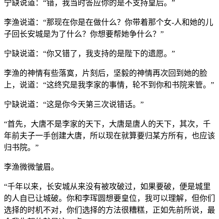
宁缺说道：“错，我当时答应你的是不支持皇后。”
李渔说道：“那现在你是在做什么？你带着那个女-人和她的儿
子回长安城是为了什么？你想要帮她争什么？”
宁缺说道：“你又错了，我支持的是陛下的遗愿。”
李渔的神情有些落寞，片刻后，坚毅的神情再次回到她的脸
上，说道：“这终究是我李家的事情，轮不到你和书院来管。”
宁缺说道：“这是你今天第三次说错话。”
“首先，大唐不是李家的天下，大唐是唐人的天下，其次，千
年前夫子一手创建大唐，所以现在就算要归某方所有，也应该
归书院。”
李渔微微皱眉。
“千年以来，长安城从来没有被攻破过，如果要破，便是城里
的人自已让城破。你和李珲圆想要皇位，我可以理解，但你们
选择的时机不对，你们选择的方法很糟糕，正如先前所说，最