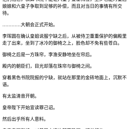
娘娘和六皇子争取到足够的补偿，而且对当日的事情有所交
待。
…………大朝会正式开始。
李珲圆在确认皇姐说服宁缺之后，从被侍卫重重保护的偏殿里
走了出来，坐到了冰冷的御椅之上，脸色却不免有些苍白。
御椅之后是一方珠帘，李渔安静地坐在帘后。
殿内的朝臣们，目光却落在珠帘与御椅之间。
穿着黑色书院院报的宁缺，就站在那里的金砖地面上，沉默不
语。
有太监清音开朝。
皇帝陛下开始宣读罪己诏。
然后出乎所有人意料。