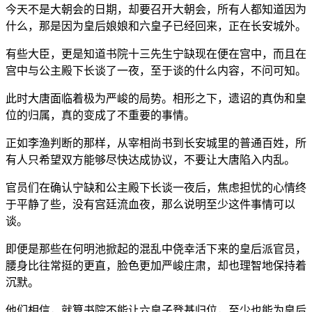
今天不是大朝会的日期，却要召开大朝会，所有人都知道因为
什么，那是因为皇后娘娘和六皇子已经回来，正在长安城外。
有些大臣，更是知道书院十三先生宁缺现在便在宫中，而且在
宫中与公主殿下长谈了一夜，至于谈的什么内容，不问可知。
此时大唐面临着极为严峻的局势。相形之下，遗诏的真伪和皇
位的归属，真的变成了不重要的事情。
正如李渔判断的那样，从宰相尚书到长安城里的普通百姓，所
有人只希望双方能够尽快达成协议，不要让大唐陷入内乱。
官员们在确认宁缺和公主殿下长谈一夜后，焦虑担忧的心情终
于平静了些，没有宫廷流血夜，那么说明至少这件事情可以
谈。
即便是那些在何明池掀起的混乱中侥幸活下来的皇后派官员，
腰身比往常挺的更直，脸色更加严峻庄肃，却也理智地保持着
沉默。
他们相信，就算书院不能让六皇子登基归位，至少也能为皇后