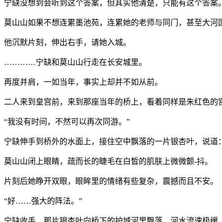
宁缺没想到会听到这个答案，但其实他清楚，只能有这个答案
莫山山如果不想连累墨池苑，连累她的老师与同门，甚至大河
他沉默片刻，伸出右手，请她入城。
…………宁缺和莫山山行走在长安城里。
再度并肩，一如当年，事实上却并不如从前。
二人来到皇宫前，来到那座当年的桥上，看着同样是朱红色的
“我没有时间，不然可以再次同游。”
宁缺伸手到桥外的水面上，接住空中飘落的一片银杏叶，说道：
莫山山闭上眼睛，疏而长的睫毛在白皙的肌肤上微微颤-抖。
片刻后她睁开双眼，眼眸里的情绪有些复杂，震撼而且不安。
“好……强大的阵法。”
宁缺收手，那片银杏叶向桥下的护城河里飘落，河水流速极缓