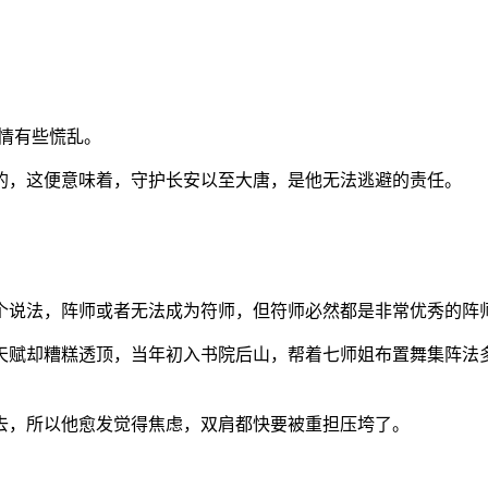
心情有些慌乱。
的，这便意味着，守护长安以至大唐，是他无法逃避的责任。
个说法，阵师或者无法成为符师，但符师必然都是非常优秀的阵
天赋却糟糕透顶，当年初入书院后山，帮着七师姐布置舞集阵法
去，所以他愈发觉得焦虑，双肩都快要被重担压垮了。