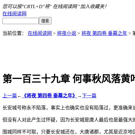
您可以按"CRTL+D"将" 在线阅读网 "加入收藏夹！
在线阅读网
当前位置：
在线阅读网
>
将夜小说
>
将夜 第四卷 垂幕之年
>
第一百三十九章 何事秋风落黄
上一篇
←
《将夜 第四卷 垂幕之年》
→
下一篇
长安城号称永不陷落，事实上也确实也没有陷落过，更准确来
但没有人对此产生过怀疑，因为长安城是唐人最后也是最强大
围城同样不可取，只要长安城还在，大唐诸郡，尤其是近京地