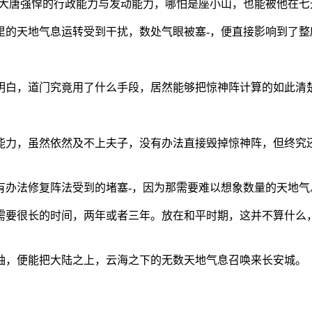
以大唐强悍的行政能力与发动能力，哪怕是座小山，也能被他在七
里的天地气息运转受到干扰，数处气眼被塞-，便直接影响到了整
明白，道门究竟用了什么手段，居然能够把惊神阵计算的如此清
能力，虽然依然及不上夫子，没有办法直接毁掉惊神阵，但终究
有办法修复阵法受到的堵塞-，因为那需要难以想象数量的天地气
需要很长的时间，两年或者三年。放在和平时期，这并不算什么
袖，便能把大陆之上，云海之下的无数天地气息召唤来长安城。