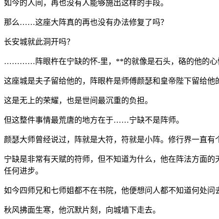
如今的人间，再也没有人能够施出这样的手段。
那么……这座大阵真的再也没有办法修复了吗？
长安城就此洞开吗？
…………阵眼杵在宁缺的怀-里，**的就像是石头，硌的他的
这座城是夫子留给他的，阵眼杵是师傅颜瑟和皇帝陛下留给他
这是无上的荣耀，也是世间最沉重的负担。
但这整件事情最荒唐的地方在于……宁缺不是阵师。
颜瑟大师曾经说过，阵就是大符，符就是小阵。修行界一直有
宁缺是非常有天赋的符师，但不知道为什么，他在阵法方面的
任何进步。
如今四师兄和七师姐都不在书院，他便想问人都不知道何处问
秋风拂面生寒，他沉默片刻，向城墙下走去。