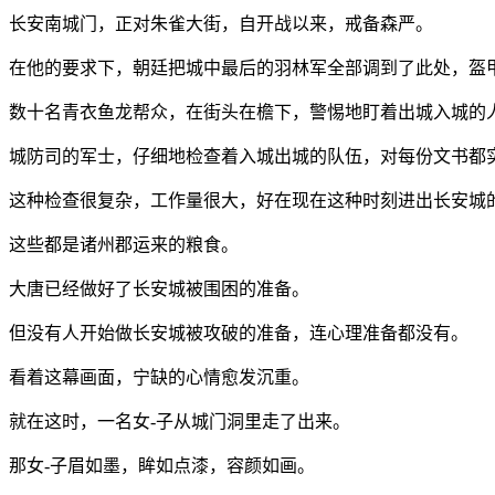
长安南城门，正对朱雀大街，自开战以来，戒备森严。
在他的要求下，朝廷把城中最后的羽林军全部调到了此处，盔
数十名青衣鱼龙帮众，在街头在檐下，警惕地盯着出城入城的
城防司的军士，仔细地检查着入城出城的队伍，对每份文书都实
这种检查很复杂，工作量很大，好在现在这种时刻进出长安城
这些都是诸州郡运来的粮食。
大唐已经做好了长安城被围困的准备。
但没有人开始做长安城被攻破的准备，连心理准备都没有。
看着这幕画面，宁缺的心情愈发沉重。
就在这时，一名女-子从城门洞里走了出来。
那女-子眉如墨，眸如点漆，容颜如画。