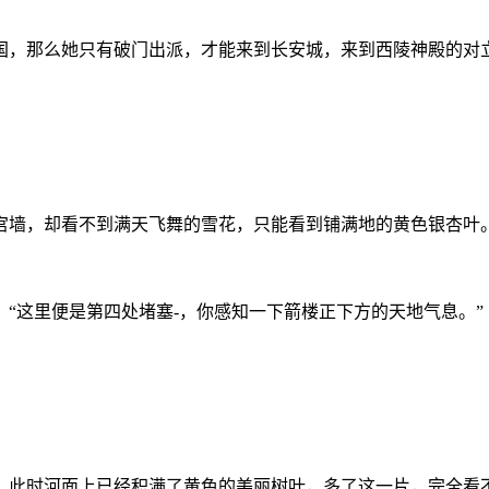
。
国，那么她只有破门出派，才能来到长安城，来到西陵神殿的对
宫墙，却看不到满天飞舞的雪花，只能看到铺满地的黄色银杏叶
“这里便是第四处堵塞-，你感知一下箭楼正下方的天地气息。”
，此时河面上已经积满了黄色的美丽树叶，多了这一片，完全看