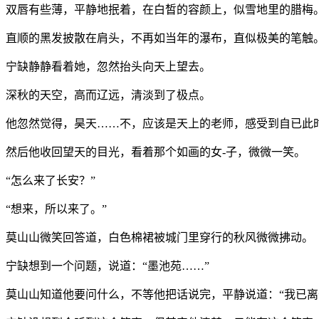
双唇有些薄，平静地抿着，在白皙的容颜上，似雪地里的腊梅
直顺的黑发披散在肩头，不再如当年的瀑布，直似极美的笔触
宁缺静静看着她，忽然抬头向天上望去。
深秋的天空，高而辽远，清淡到了极点。
他忽然觉得，昊天……不，应该是天上的老师，感受到自已此
然后他收回望天的目光，看着那个如画的女-子，微微一笑。
“怎么来了长安？”
“想来，所以来了。”
莫山山微笑回答道，白色棉裙被城门里穿行的秋风微微拂动。
宁缺想到一个问题，说道：“墨池苑……”
莫山山知道他要问什么，不等他把话说完，平静说道：“我已离