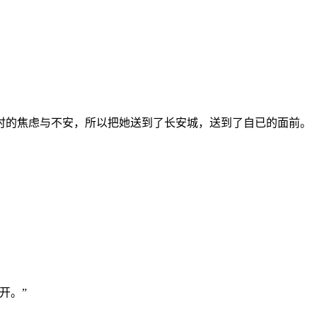
。
。
时的焦虑与不安，所以把她送到了长安城，送到了自已的面前。
开。”