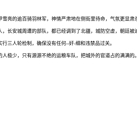
甲雪亮的逾百骑羽林军，神情严肃地在侧街里待命，气氛更显肃
人，长安城周遭的部队，都已经调到了北疆，城防空虚，朝廷被
行三人轮检制，确保没有任何--奸-细和违禁品过关。
的人极少，只有源源不绝的运粮车队，把城外的官道占的满满的