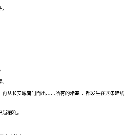
阵。
。
糕。
，再从长安城南门而出……所有的堵塞-，都发生在这条暗线
来越糟糕。