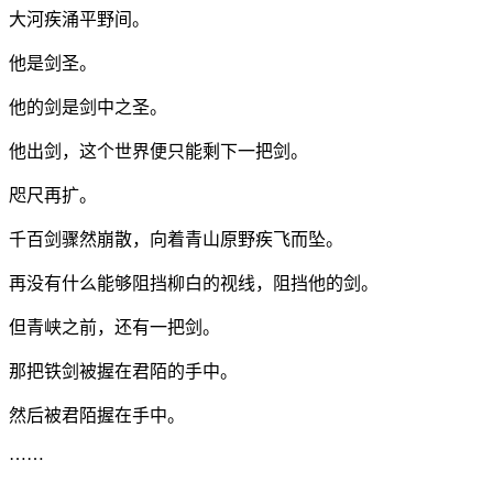
大河疾涌平野间。
他是剑圣。
他的剑是剑中之圣。
他出剑，这个世界便只能剩下一把剑。
咫尺再扩。
千百剑骤然崩散，向着青山原野疾飞而坠。
再没有什么能够阻挡柳白的视线，阻挡他的剑。
但青峡之前，还有一把剑。
那把铁剑被握在君陌的手中。
然后被君陌握在手中。
……
……