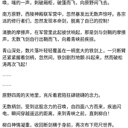
唤，嗤的一声，刺破厢柜，破篷而飞，向原野间飞去。
南方原野，西陵神殿联军营中，忽然暴发出无数声惊呼。各宗
派的修行者们，忽然发现本命剑，脱离了自已的控制！
清脆的摩擦声，在军营里此起彼伏响起，那是剑与剑鞘的摩擦
声，无数飞剑自行出鞘而飞，向着青峡前疾掠。
青山深处，数片落叶轻轻覆盖在一柄宽大的铁剑上，一只断臂
还紧紧握着剑柄，忽然间，铁剑剧烈地颤-抖起来，然而破松
涛再次飞起！
……
……
原野四周的天地里，充斥着君陌狂肆磅礴的念力。
无数柄剑，受到这股念力的召唤，自四面八方而来，疾逾闪
电，瞬间穿越遥远的距离，来到青峡之前，直刺柳白！
柳白神情凝重，收回断剑横于身前，再次布下咫尺世界。