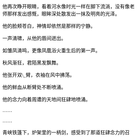
他再次睁开眼睛，看着河水像时光一样在脚下流淌，没有像老
师那样发出感慨，眼眸深处散发出一抹及明亮的光泽。
他的脸颊苍白，神情却依然是那样的宁静。
一声清啸，从他的唇间迸出。
如雏凤清鸣，更像凤凰浴火重生后的第一声。
秋风渐狂，君陌黑发飘舞。
他张开双\_臂，衣袖在风中拂荡。
他的鲜血从断臂处不断喷涌。
他的念力向着周遭的天地间狂肆地喷涌。
……
……
青峡铁篷下，炉架里的一柄剑，感受到了那道狂肆念力的召