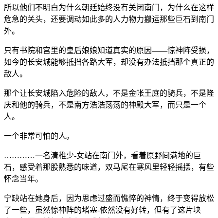
所以他们不明白为什么朝廷始终没有关闭南门，为什么在这样
危急的关头，还要调动如此多的人力物力搬运那些巨石到南门
外。
只有书院和宫里的皇后娘娘知道真实的原因——惊神阵受损，
如今的长安城能够抵挡各路大军，却没有办法抵挡那个真正的
敌人。
那个让长安城陷入危险的敌人，不是金帐王庭的骑兵，不是隆
庆和他的骑兵，不是南方浩浩荡荡的神殿大军，而只是一个
人。
一个非常可怕的人。
…………一名清稚少-女站在南门外，看着原野间满地的巨
石，感受着那股熟悉的味道，双马尾在寒风里轻轻摇摆，有些
怀念当年。
宁缺站在她身后，因为思虑过盛而憔悴的神情，终于变得放松
了一些，虽然惊神阵的堵塞-依然没有好转，但有了这片块