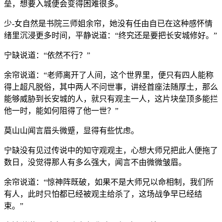
垒，想要入城便会变得困难很多。
少-女自然是书院三师姐余帘，她没有任由自已在这种感怀情
绪里沉浸更多时间，平静说道：“终究还是要把长安城修好。”
宁缺说道：“依然不行？”
余帘说道：“老师离开了人间，这个世界里，便只有四人能称
得上超凡脱俗，其中两人不问世事，讲经首座法随厚土，那么
能够威胁到长安城的人，就只有观主一人，这片块垒顶多能拦
他一时，能如何阻得了他一世？”
莫山山闻言眉头微蹙，显得有些忧虑。
宁缺没有见过传说中的知守观观主，心想大师兄把此人便拖了
数日，没觉得那人有多么强大，闻言不由微微皱眉。
余帘说道：“惊神阵既破，如果不是大师兄以命相制，我们所
有人，此时只怕都已经被观主给杀了，这场战争早已经结
束。”