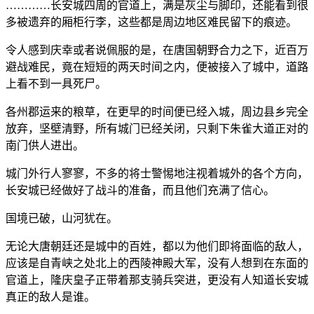
…………长安城四周的官道上，满是灰尘与脚印，还能看到很
多被遗弃的厢柜行李，这些都是周边地区难民留下的痕迹。
令人感到庆幸或者说佩服的是，在唐国朝野合力之下，近百万
避战难民，竟在短短的两天时间之内，便被接入了城中，道路
上看不到一具死尸。
各州郡运来的粮草，在更早的时间便已经入城，周边县乡完全
放弃，坚壁清野，所有城门已经关闭，只剩下朱雀大道正对的
南门供人进出。
城门外行人寥寥，不多的将士警惕地注视着城外的各个方向，
长安城已经做好了战斗的准备，而且他们充满了信心。
国境已破，山河犹在。
无论大唐朝廷还是城中的百姓，都以为他们即将面临的敌人，
应该是自青峡之处北上的西陵神殿大军，没有人想到在东面的
官道上，隆庆皇子正带着那支骑兵突进，更没有人知道长安城
真正的敌人是谁。