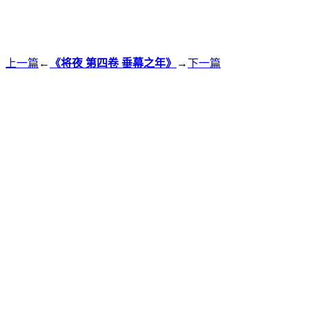
上一篇
←
《将夜 第四卷 垂幕之年》
→
下一篇