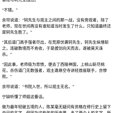
“不错。”
余帘说道：“轲先生与观主之间的那一战，没有旁观者，除了
老师，现在世间再没有谁知道当时发生了什么，只知道最终还
是轲先生胜了。”
“其后道门高手强者尽出，在荒原伏袭轲先生，轲先生纵情斩
之，连破数境而不肯收，于是拔剑向天而去，遂被昊天诛
杀。”
“因此事，老师极为悲愤，便去了西陵神国，上桃山斩尽桃
花，杀伤道门无数强者，观主邀悬空寺讲经首座联手，亦惨
败。”
余帘说道：“书院入世，所以观主无名。”
宁缺听懂了师姐这番话。
做为最年轻破五境的人，陈某毫无疑问有资格在修行史上留下
自已的名字，但因为这些年的历史里，多了两个人的名字，所