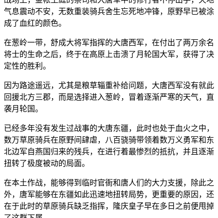
气息震动不安，无数重装骑兵舍生忘死地冲锋，原野早已被涂
成了血红的颜色。
在葱岭一带，舒成大将军指挥的大唐西军，在付出了两万余名
将士的生命之后，终于在高原上击溃了月轮国大军，获得了决
定性的胜利。
因为路途遥远，尤其是粮草辎重补给问题，大唐西军没有就此
回援北方三郡，而是选择进入葱岭，冒着逐渐严寒的天气，直
袭月轮国。
已经多年没有发生过战事的大唐东疆，此时也处于血火之中，
数万草原骑兵在原野间肆虐，八百骁骑带领着数万义勇军和东
北边军自燕国归来的残兵，在进行着最惨烈的抵抗，并且逐渐
扭转了极度被动的局面。
在本土作战，能够得到临时官衙和唐人们的大力支援，除此之
外，唐军能够在东疆如此迅速地扭转局势，更重要的原因，还
在于此时的草原骑兵缺乏指挥，隆庆皇子早在多日之前便甩掉
了这群下属。