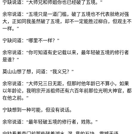
宁缺说道：“大师兄和师姐你也已经破了五境。”
余帘说道：“五境只是一道门槛，破了五境也不代表就绝对强
大，正如同我虽然破了五境，却不一定能胜过柳白，但观主不
一样。”
宁缺问道：“哪里不一样？”
余帘说道：“你可知道有史记载以来，最年轻破五境的修行者
是谁？”
莫山山想了想，问道：“我义兄？”
余帘说道：“大师兄三日无距，但那时他年龄已不算小，如果
以年龄论，我明宗开派祖师还有六百年前那位光明大神官，都
在他之前。”
宁缺想到一种可能，但没有说话。
余帘说道：“最年轻破五境的修行者，姓陈。”
宁缺看着南门前那些残着湖水--湿--意的石块，震撼无语。