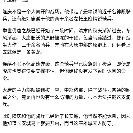
隆庆不是一个人离开的战场，他带走了最精锐的近千名神殿骑
兵，还有绝对忠诚于他的两千余名左帐王庭精锐骑兵。
举世伐唐之战已经开始了一段时间，清肃的秋天渐渐过去，冬
风渐起，大唐肥沃的原野被冻的干硬，每当马蹄踏过，便有烟
尘大作，三千余名骑兵，奔驰在大唐中部的原野上，远远看上
去就像是一条黄龙。
连续不眠不休高速奔袭，这些骑兵早已疲惫到了极点，即便是
隆庆也觉得快要支撑不住，但他始终没有发下暂时休息的命
令。
大唐的主力部队被调拔一空，中部诸郡，除了战斗力普通的厢
军之外，竟是再也没有什么防御的力量，根本无法拦截这支骑
兵。
此时隆庆和他的骑兵已经近了长安城，他当然不能休息，因为
他知道长安城马上就要开启，而且这座雄城无人防守。