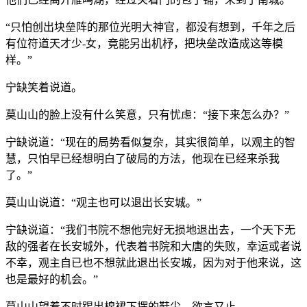
“只怕创出块垒阵的那位光明大神官，都没有想到，千年之后
有位符道天才少-女，竟能另出机杼，把块垒改造成这等模
样。”
宁缺笑着说道。
莫山山的脸上没有什么笑意，只有忧虑：“接下来怎么办？”
宁缺说道：“现在的局势看似复杂，其实很简单，以观主的智
慧，只怕早已经想明白了破局的方法，他现在已经来杀我
了。”
莫山山说道：“观主也可以退出长安城。”
宁缺说道：“我们书院不想他完好无损地退出去，一个天下无
敌的强者在长安城外，代表着书院和大唐的失败，幸运或者说
不幸，观主自已也不想就此退出长安城，因为对于他来说，这
也是最好的机会。”
莫山山望着不时踢出棉裙下摆的鞋尖，欲言又止。