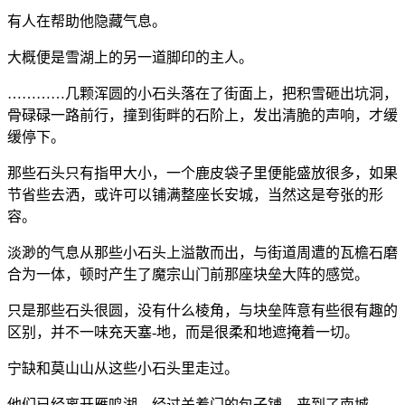
有人在帮助他隐藏气息。
大概便是雪湖上的另一道脚印的主人。
…………几颗浑圆的小石头落在了街面上，把积雪砸出坑洞，
骨碌碌一路前行，撞到街畔的石阶上，发出清脆的声响，才缓
缓停下。
那些石头只有指甲大小，一个鹿皮袋子里便能盛放很多，如果
节省些去洒，或许可以铺满整座长安城，当然这是夸张的形
容。
淡渺的气息从那些小石头上溢散而出，与街道周遭的瓦檐石磨
合为一体，顿时产生了魔宗山门前那座块垒大阵的感觉。
只是那些石头很圆，没有什么棱角，与块垒阵意有些很有趣的
区别，并不一味充天塞-地，而是很柔和地遮掩着一切。
宁缺和莫山山从这些小石头里走过。
他们已经离开雁鸣湖，经过关着门的包子铺，来到了南城。