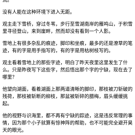
没有人能在这种环境下进入无距。
观主走下雪桥，穿过冬苇，步行至雪湖南岸的雁鸣山，于积雪
里寻径登山，来到崖畔，然而却没有看到一个人影。
雪地上有很多杂乱的痕迹，脚印和坐痕，最多的还是潦草的笔
迹，有的字是用手指写的，有的字是用枯树枝写的。
观主看着雪地上的那些字迹，明白了昨天夜里这里发生了什
么。只是昨夜写下这些字，然后悟出那个字的宁缺，现在去了
哪里？
他望向湖面，看着湖面上那两道清晰的脚印，那枝被刀斩破的
残荷，那枝被斩断的柳枝，那盆被斩碎的腊梅，眉头缓缓挑
起。
他的视野与识海里，都不再有宁缺的踪迹，这是违反常理的事
情，因为那个小子就算有惊神阵的帮助，也不可能完全避开昊
天的眼光。