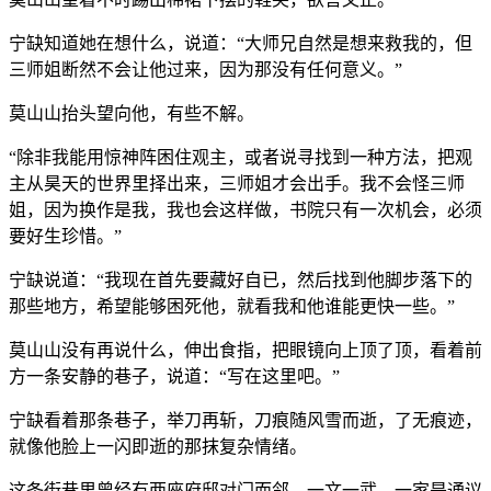
宁缺知道她在想什么，说道：“大师兄自然是想来救我的，但
三师姐断然不会让他过来，因为那没有任何意义。”
莫山山抬头望向他，有些不解。
“除非我能用惊神阵困住观主，或者说寻找到一种方法，把观
主从昊天的世界里择出来，三师姐才会出手。我不会怪三师
姐，因为换作是我，我也会这样做，书院只有一次机会，必须
要好生珍惜。”
宁缺说道：“我现在首先要藏好自已，然后找到他脚步落下的
那些地方，希望能够困死他，就看我和他谁能更快一些。”
莫山山没有再说什么，伸出食指，把眼镜向上顶了顶，看着前
方一条安静的巷子，说道：“写在这里吧。”
宁缺看着那条巷子，举刀再斩，刀痕随风雪而逝，了无痕迹，
就像他脸上一闪即逝的那抹复杂情绪。
这条街巷里曾经有两座府邸对门而邻，一文一武，一家是通议