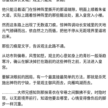
他只能沿着道门在惊神阵里撕开的那道缝隙，明面上顺着朱雀
大道，实际上踏着惊神阵里的那些黯淡处，直入皇宫入小楼。
然而这条路上出现了无数道刀痕，惊神阵调动长安城里的天地
元气磅礴而出，依自然之力而循，把他不停从无距境界里逼将
出来。
那些刀痕是文字，告诉观主此路不通。
从坊市到偏巷，风雪如怒，观主的心意如身上的青衫一般渐趋
寒冷，确认在解决掉拦在路前的这些神符之前，无法进入皇
宫。
要解决眼前的困局，有一个最直接最简单的方法，那就是杀死
施出神符的宁缺，于是观主御风而去，向雁鸣湖而去。
…………大师兄感知到那抹青衣在窄巷之间飘拂不安，时隐时
现，以无距境界前行，知道他要去哪里，心情变得像伤后的脚
步一样沉重。