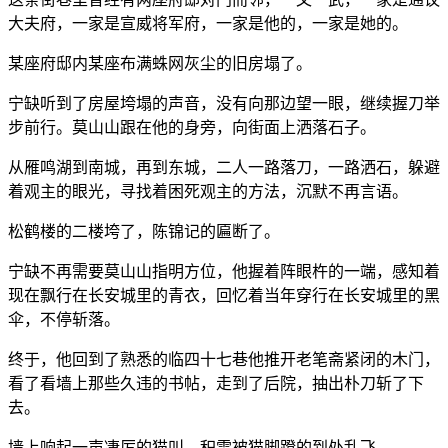
大夫府，一家是宣威将军府，一家是他的，一家是她的。
某座府邸内某座布满蛛网灰尘的旧房塌了。
宁缺听到了房屋垮塌的声音，没有向那边望一眼，继续握刀举
步前行。莫山山跟在他的身旁，向街面上洒落石子。
从雁鸣湖到南城，再到东城，二人一路落刀，一路洒石，躲避
着观主的眼光，寻找着困死观主的方法，沉默不再言语。
松鹤楼的二楼垮了，陈锦记的匾断了。
宁缺不再需要莫山山指明方位，他握着阵眼杵的一端，感知着
现在飘行在长安城里的青衣，回忆着当年穿行在长安城里的黑
伞，不停斩落。
终于，他回到了熟悉的临四十七巷他推开老笔斋紧闭的木门，
看了看墙上那些久违的书帖，走到了后院，抽出朴刀斩了下
去。
墙上响起一声凄厉的猫叫，积雪被猫脚蹬的到处乱飞。