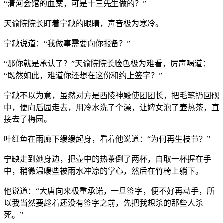
“清河会馆的血案，可是十三先生做的？”
天谕院院长盯着宁缺的眼睛，声音极为寒冷。
宁缺说道：“我做事需要向你报备？”
“那你就是承认了？”天谕院院长脸色极为难看，厉声喝道：
“既然如此，难道你还想在这份和约上签字？”
宁缺不以为意，虽然对方是西陵神殿使团团长，把毛笔扔回砚
中，便向后园走去，用冷水洗了个澡，让婢女泡了壶热茶，直
接去了梅园。
叶红鱼在雨廊下缓缓起身，看着他说道：“为何再生枝节？”
宁缺走到她身边，把壶中的热茶倒了两杯，自取一杯握在手
中，稍微温暖些被雨水冲凉的掌心，然后在竹椅上躺下。
他说道：“大唐向来极重承诺，一旦签字，便不好再动手，所
以我当然要趁着还没有签字之前，先把我想杀的那些人杀
死。”