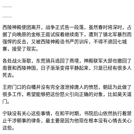
……
……
西陵神殿使团离开，战争正式告一段落，虽然春时将深时，占
据了向晚原的金帐王庭试探着继续南下，遭到了镇北军暴烈而
强悍的反击，又被西陵神殿诰书严厉训斥，不得不退回七城
寨，接受了现实。
各处战火渐歇，东荒骑兵逃回了燕境，神殿联军大部也撤回了
南晋和西陵神国，日子渐渐变得平静起来，只是已经有很多人
死去。
王府门口的白幡并没有完全渲泄掉唐人的愤怒，朝廷为此做了
很多工作，希望能够把这份怒火引向正确的对象，比如昊天道
门。
宁缺没有关心这些事情，在和平时期，书院后山依然执行着禁
止干涉朝事的律条，最主要是因为他现在根本没有心情去关心
这些。