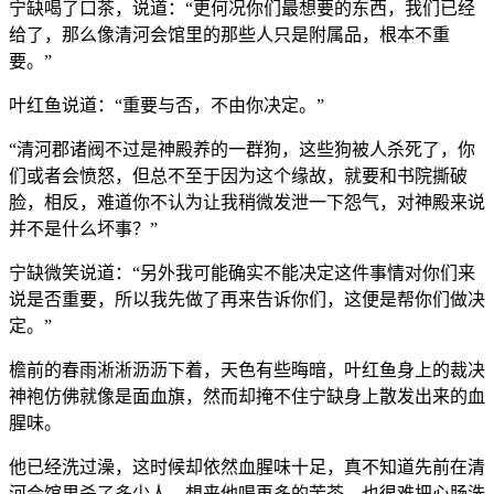
宁缺喝了口茶，说道：“更何况你们最想要的东西，我们已经
给了，那么像清河会馆里的那些人只是附属品，根本不重
要。”
叶红鱼说道：“重要与否，不由你决定。”
“清河郡诸阀不过是神殿养的一群狗，这些狗被人杀死了，你
们或者会愤怒，但总不至于因为这个缘故，就要和书院撕破
脸，相反，难道你不认为让我稍微发泄一下怨气，对神殿来说
并不是什么坏事？”
宁缺微笑说道：“另外我可能确实不能决定这件事情对你们来
说是否重要，所以我先做了再来告诉你们，这便是帮你们做决
定。”
檐前的春雨淅淅沥沥下着，天色有些晦暗，叶红鱼身上的裁决
神袍仿佛就像是面血旗，然而却掩不住宁缺身上散发出来的血
腥味。
他已经洗过澡，这时候却依然血腥味十足，真不知道先前在清
河会馆里杀了多少人，想来他喝再多的苦茶，也很难把心肠洗