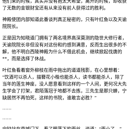
他们来的时候，其实并没有抱太大希望，离开的时候，却收获
了无数的金银财宝还有从来没有前人获得过的胜利。
神殿使团内部知道此番谈判真正秘密的，只有叶红鱼以及天谕
院院长。
正是因为知晓道门拥有了两名境界高深莫测的隐世大修行者，
天谕院院长非但没有对这份和约感到满意，反而生出很多的不
解，他不明白西陵神殿为什么不借此机会，继续掀起伐唐的
**，而是选择了休战。
叶红鱼看着窗外柳枝在雨中拖出的道道残影，在心里想着：
“饮酒可以杀人，描簪花小楷也能杀人，读书都能杀人，除了
当年的莲生神座，没人愿意看到这样的一个人间，更何况大先
生学会了打架，君陌落冠于地都不去拣，三先生是那只蝉，宁
缺居然不再怕死，这样的书院，谁敢言必胜？”
……
……
宁缺站在南城门下，看了眼落下的雨丝，说道：“雨小了。”