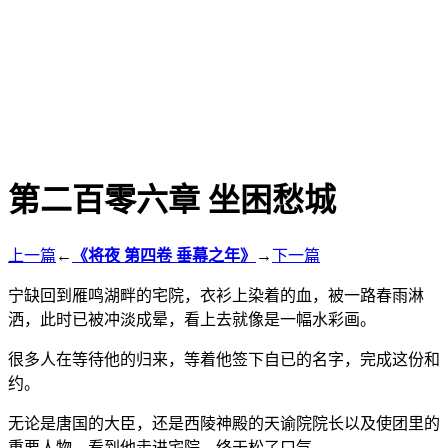
第二百零六章 坐困愁城
上一篇
←
《将夜 第四卷 垂幕之年》
→
下一篇
宁缺回到雁鸣湖畔的宅院，衣衫上染着的血，被一路春雨淋
洒，此时已被冲淡成晕，看上去就像是一幅水彩画。
很多人在等待他的归来，等着他签下自已的名字，完成这份和
约。
无论是唐国的大臣，还是西陵神殿的天谕院院长以及使团里的
重要人物，看到他走进宅院，终于松了口气。