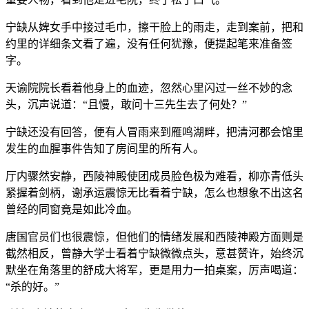
宁缺从婢女手中接过毛巾，擦干脸上的雨走，走到案前，把和
约里的详细条文看了遍，没有任何犹豫，便提起笔来准备签
字。
天谕院院长看着他身上的血迹，忽然心里闪过一丝不妙的念
头，沉声说道：“且慢，敢问十三先生去了何处？”
宁缺还没有回答，便有人冒雨来到雁鸣湖畔，把清河郡会馆里
发生的血腥事件告知了房间里的所有人。
厅内骤然安静，西陵神殿使团成员脸色极为难看，柳亦青低头
紧握着剑柄，谢承运震惊无比看着宁缺，怎么也想象不出这名
曾经的同窗竟是如此冷血。
唐国官员们也很震惊，但他们的情绪发展和西陵神殿方面则是
截然相反，曾静大学士看着宁缺微微点头，意甚赞许，始终沉
默坐在角落里的舒成大将军，更是用力一拍桌案，厉声喝道：
“杀的好。”