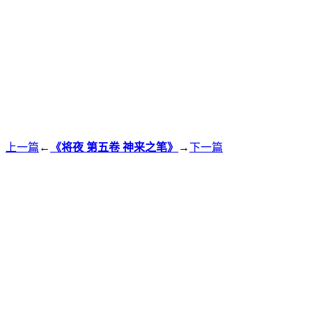
上一篇
←
《将夜 第五卷 神来之笔》
→
下一篇