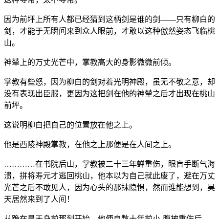
因为前坪上所有人都已经猜到这柄剑是谁的剑——只有柳白的
剑，才能于无瞬间来到众人眼前，才敢以这种傲然姿态飞临桃
山。
神辇上的万丈光芒中，掌教高大的身影微微前倾。
掌教有些怒，因为柳白的剑对着光明神殿，虽无不敬之意，却
没有表现出臣服，更因为这把剑在他的神辇之后才出现在桃山
前坪。
这说明柳白把自己的位置放在他之上。
他是西陵神殿掌教，在他之上那便是在人间之上。
…………在书院后山，掌教被二十三年蝉重伤，眼盲手断气海
溃，拼将寿元才逃回桃山，他本以为自己就此废了，避在万丈
光芒之后不敢见人，因为心头的那抹隐惧，然而谁能想到，昊
天居然来到了人间！
从跪在昊天身前那刻开始，他便自数十年前小-腹被重伤后，