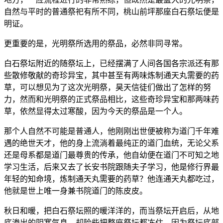
自然与平时的普通祭祀有所不同，桃山前坪那座白石祭坛便是
明证。
更重要的是，光明祭所选用的祭品，必然非同寻常。
白石祭坛附近的随祭坛上，已经摆满了人间各国各宗派还有那
些散修敬献的奇珍异宝，其中甚至有两味炼制通天丸需要的药
草，可以想见为了这次光明祭，昊天信徒们做出了怎样的努
力，然而和光明祭的正式祭品相比，这些奇珍异宝和那两味药
草，依然显得太过寒酸，因为今天的祭品是一个人。
那个人自然不可能是普通人，他刚刚出世便被称为道门千年难
遇的绝世天才，他的身上流淌着最纯正的道门血统，无论父系
还是母系都是道门最尊贵的传承，他自幼便在道门不可知之地
学习生活，后来又去了长安书院跟随夫子学习，他是修行界最
年轻的知命境，炼制通天丸需要的药草？他连通天丸都吃过，
他就是世上唯一身兼书院道门的陈皮皮。
秋日和暖，把白石祭坛照的暖洋洋的，而当祭坛开启后，从地
底渗出的阴寒气息，却险些把整座祭坛都冻住，因为祭坛底部