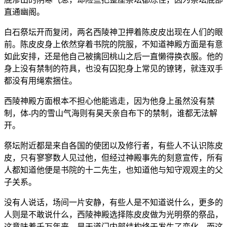
直通幽阁。
白石祭坛开而复闭，两名西陵神卫押着陈皮皮出现在人们的眼
前。陈皮皮身上依然穿着书院的院服，不知道神殿方面是有意
如此安排，还是他自己被擒回桃山之后一直懒得换衣服。他的
身上没有禁制的符具，也没有囚犯身上常见的镣铐，就连双手
都没有用绳索捆住。
西陵神殿方面根本不担心他能逃走，因为他身上虽然没有禁
制，体-内的雪山气海则有昊天亲自布下的禁制，谁都无法解
开。
祭坛附近都是来自各国的使团以及修行者，有些人不认识陈皮
皮，只有寥寥数人见过他，但经过神殿事先的刻意宣传，所有
人都知道他便是书院的十二先生，也知道他与知守观观主的父
子关系。
没有人说话，场间一片安静，有些人是不知道说什么，更多的
人则是不敢说什么，西陵神殿选择陈皮皮做为光明祭的祭品，
这意味着千万年来，昊天道门内部结构终于发生了变化，而这