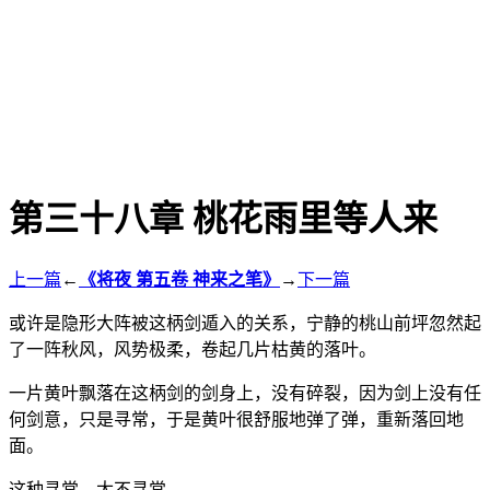
第三十八章 桃花雨里等人来
上一篇
←
《将夜 第五卷 神来之笔》
→
下一篇
或许是隐形大阵被这柄剑遁入的关系，宁静的桃山前坪忽然起
了一阵秋风，风势极柔，卷起几片枯黄的落叶。
一片黄叶飘落在这柄剑的剑身上，没有碎裂，因为剑上没有任
何剑意，只是寻常，于是黄叶很舒服地弹了弹，重新落回地
面。
这种寻常，太不寻常。