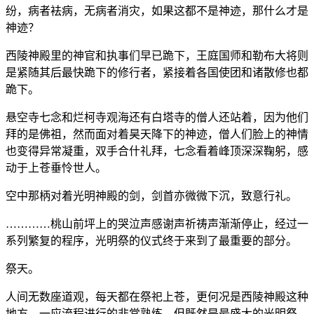
纷，病者袪病，无病者消灾，如果这都不是神迹，那什么才是
神迹？
西陵神殿里的神官和执事们早已跪下，王庭国师和勒布大将则
是紧随其后最快跪下的修行者，紧接着各国使团和诸散修也都
跪下。
悬空寺七念和烂柯寺观海还有白塔寺的僧人还站着，因为他们
拜的是佛祖，然而面对着昊天降下的神迹，僧人们脸上的神情
也变得异常凝重，双手合什礼拜，七念看着峰顶深深鞠躬，感
动于上苍垂怜世人。
空中那柄对着光明神殿的剑，剑首亦微微下沉，致意行礼。
…………桃山前坪上的哭泣声感谢声祈祷声渐渐停止，经过一
系列繁复的程序，光明祭的仪式终于来到了最重要的部分。
祭天。
人间无数座道观，每天都在祭祀上苍，更何况是西陵神殿这种
地方，一应流程进行的非常熟练，但既然是最盛大的光明祭，