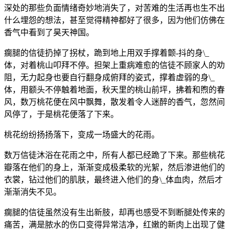
深处的那些负面情绪奇妙地消失了，对苦难的生活再也生不出
什么埋怨的想法，甚至觉得精神都好了很多，因为他们仿佛在
香气中看到了昊天神国。
瘸腿的信徒扔掉了拐杖，跪到地上用双手撑着颤-抖的身\_
体，对着桃山叩拜不停。担架上重病难愈的信徒不顾家人的劝
阻，无力起身也要自行翻身成俯拜的姿式，撑着虚弱的身\_
体，用额头不停触着地面，秋天里的桃山前坪，拂着和煦的春
风，数万桃花便在风中飘舞，散发着令人迷醉的香气，忽然间
风停了，于是桃花便落了下来。
桃花纷纷扬扬落下，变成一场盛大的花雨。
数万信徒沐浴在花雨之中，所有人都已经跪了下来。那些桃花
瓣落在他们的身上，渐渐变成极柔软的光絮，然后渗进他们的
衣裳，钻过他们的肌肤，最终进入他们的身\_体血肉，然后才
渐渐消失不见。
瘸腿的信徒虽然没有生出新肢，却再也感受不到断腿处传来的
痛苦，满是脓水的伤口变得异常洁净，红嫩的新肉上出现了健