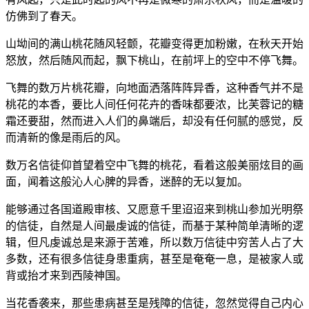
仿佛到了春天。
山坳间的满山桃花随风轻颤，花瓣变得更加粉嫩，在秋天开始
怒放，然后随风而起，飘下桃山，在前坪上的空中不停飞舞。
飞舞的数万片桃花瓣，向地面洒落阵阵异香，这种香气并不是
桃花的本香，要比人间任何花卉的香味都要浓，比芙蓉记的糖
霜还要甜，然而进入人们的鼻端后，却没有任何腻的感觉，反
而清新的像是雨后的风。
数万名信徒仰首望着空中飞舞的桃花，看着这般美丽炫目的画
面，闻着这般沁人心脾的异香，迷醉的无以复加。
能够通过各国道殿审核、又愿意千里迢迢来到桃山参加光明祭
的信徒，自然是人间最虔诚的信徒，而基于某种简单清晰的逻
辑，但凡虔诚总是来源于苦难，所以数万信徒中穷苦人占了大
多数，还有很多信徒身患重病，甚至是奄奄一息，是被家人或
背或抬才来到西陵神国。
当花香袭来，那些患病甚至是残障的信徒，忽然觉得自己内心