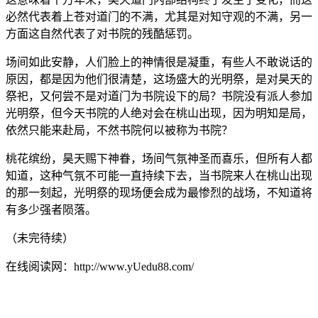
必然代表着上苍对道门的不满，尤其是对知守观的不满，另一
方面这自然代表了对书院的残酷惩罚。
场间如此安静，人们脸上的神情很是凝重，有些人不敢说话的
原因，都是因为他们很清楚，这场盛大的光明祭，是对昊天的
祭祀，又何尝不是对道门为书院设下的局？书院没有派人参加
光明祭，但今天书院的人绝对会在桃山出现，因为明知是局，
依然只能来赴局，不然书院何以被称为书院？
桃花缤纷，昊天赐下神眷，场间气氛神圣而喜乐，但所有人都
知道，这种气氛不可能一直持续下去，当书院来人在桃山出现
的那一刻起，光明祭的现场便会成为最惨烈的战场，不知道将
有多少强者陨落。
（未完待续）
在线阅读网：http://www.yUedu88.com/