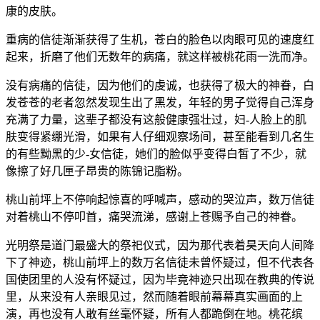
康的皮肤。
重病的信徒渐渐获得了生机，苍白的脸色以肉眼可见的速度红
起来，折磨了他们无数年的病痛，就这样被桃花雨一洗而净。
没有病痛的信徒，因为他们的虔诚，也获得了极大的神眷，白
发苍苍的老者忽然发现生出了黑发，年轻的男子觉得自己浑身
充满了力量，这辈子都没有这般健康强壮过，妇-人脸上的肌
肤变得紧绷光滑，如果有人仔细观察场间，甚至能看到几名生
的有些黝黑的少-女信徒，她们的脸似乎变得白皙了不少，就
像擦了好几匣子昂贵的陈锦记脂粉。
桃山前坪上不停响起惊喜的呼喊声，感动的哭泣声，数万信徒
对着桃山不停叩首，痛哭流涕，感谢上苍赐予自己的神眷。
光明祭是道门最盛大的祭祀仪式，因为那代表着昊天向人间降
下了神迹，桃山前坪上的数万名信徒未曾怀疑过，但不代表各
国使团里的人没有怀疑过，因为毕竟神迹只出现在教典的传说
里，从来没有人亲眼见过，然而随着眼前幕幕真实画面的上
演，再也没有人敢有丝毫怀疑，所有人都跪倒在地。桃花缤