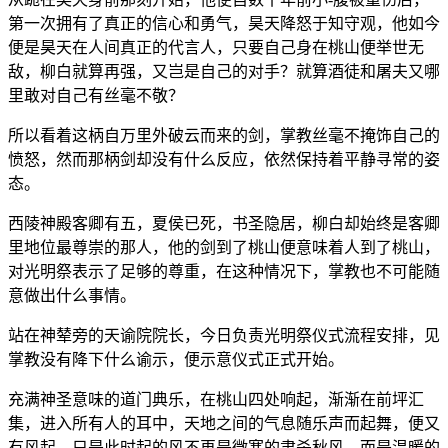
第一次拥有了真正的信心和勇气，昊天降怒于知守观，他如今
便是昊天在人间真正的代言人，只要自己身在桃山便举世无
敌，柳白就算再强，又岂是自己的对手？就算酒徒和屠夫又哪
里敢对自己有丝毫不敬？
所以看着这柄自万里外破云而来的剑，掌教丝毫不掩饰自己的
愤怒，然而那柄剑却没有什么反应，依然保持着平静寻常的姿
态。
西陵神殿客卿有五，夏侯已死，书圣隐居，柳白却始终是客卿
里地位最尊崇的那人，他的剑到了桃山便意味着人到了桃山，
对光明祭表示了足够的尊重，在这种情况下，掌教也不可能随
意做出什么事情。
站在神辇旁的天谕院院长，今日负责光明祭仪式流程安排，见
掌教没有降下什么谕示，便示意仪式正式开始。
充满神圣意味的道门典乐，在桃山四处响起，渐渐在前坪汇
集，进入所有人的耳中，天地之间的气息随乐声而起舞，便又
有风起，只是此时起的风不再是微寒的肃杀秋风，而是温暖的