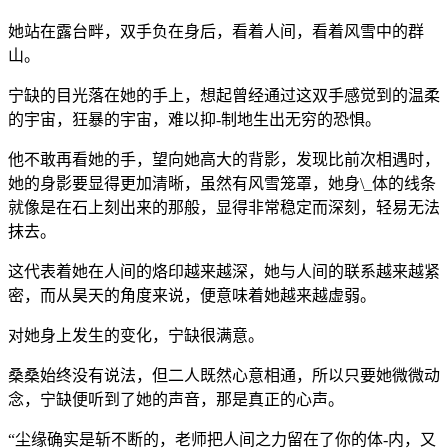
她站在露台畔，双手负在身后，看着人间，看着风雪中的群
山。
宁缺的目光落在她的手上，想起曾经通过这双手感觉到的温柔
的宇宙，狂暴的宇宙，难以抑-制地生出无穷的恐惧。
他不敢再看她的手，望向她高大的背影，发现比前次相遇时，
她的身影要显得更加清晰，虽然有风雪笼罩，她身\_体的线条
就像是在石上刻出来的那般，显得非常稳定而深刻，轻易无法
抹去。
这代表着她在人间的烙印越来越深，她与人间的联系越来越紧
密，而从昊天的角度来说，便意味着她越来越虚弱。
对她身上发生的变化，宁缺很满意。
桑桑始终没有说法，但二人既然心意相通，所以只要她微微动
念，宁缺便听到了她的声音，那是真正的心声。
“尘缘确实是斩不断的，老师把人间之力留在了你的体-内，又