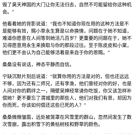
毁了昊天神国的大门让你无法归去，自然不可能留给你这种机
会。”
他看着她的背影说道：“我也不知道你现在用的这种方法是不
是能够有效，赐小草永生算是以命换情，问题在于她不知道，
难道你愿意在人间等到她活几百岁？更重要的问题在于，她不
见得愿意用永生来换取与你的那段过往。至于陈皮皮和小棠，
他们更不会认为自己能够活着是来自于你的恩赐。”
桑桑没有说话，神态平静而自信。
宁缺沉默片刻后说道：“就算你用的方法是对的，但也还远远
不够，因为还有二师兄，还有李渔，他们曾经对你的好，也是
人间对你的羁绊之一，隔壁吴婶经常请你吃饭，你又该怎样补
偿她？更不要忘了渭城里的那些人，他们对我们有恩，却因为
你而死，你该如何偿还这些已死的人？”
桑桑微微皱眉，远处被笼罩在风雪里的群山，忽然间发生了数
次雪崩，露出积雪下的黄枯树枝和野草的颜色。