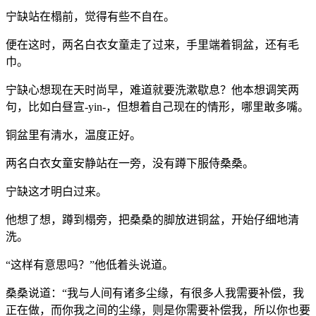
宁缺站在榻前，觉得有些不自在。
便在这时，两名白衣女童走了过来，手里端着铜盆，还有毛
巾。
宁缺心想现在天时尚早，难道就要洗漱歇息？他本想调笑两
句，比如白昼宣-yin-，但想着自己现在的情形，哪里敢多嘴。
铜盆里有清水，温度正好。
两名白衣女童安静站在一旁，没有蹲下服侍桑桑。
宁缺这才明白过来。
他想了想，蹲到榻旁，把桑桑的脚放进铜盆，开始仔细地清
洗。
“这样有意思吗？”他低着头说道。
桑桑说道：“我与人间有诸多尘缘，有很多人我需要补偿，我
正在做，而你我之间的尘缘，则是你需要补偿我，所以你也要