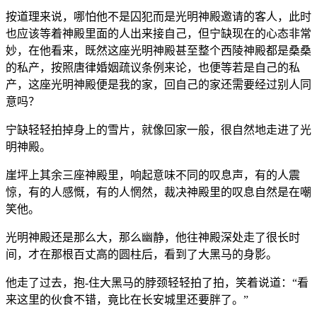
按道理来说，哪怕他不是囚犯而是光明神殿邀请的客人，此时
也应该等着神殿里面的人出来接自己，但宁缺现在的心态非常
妙，在他看来，既然这座光明神殿甚至整个西陵神殿都是桑桑
的私产，按照唐律婚姻疏议条例来论，也便等若是自己的私
产，这座光明神殿便是我的家，回自己的家还需要经过别人同
意吗？
宁缺轻轻拍掉身上的雪片，就像回家一般，很自然地走进了光
明神殿。
崖坪上其余三座神殿里，响起意味不同的叹息声，有的人震
惊，有的人感慨，有的人惘然，裁决神殿里的叹息自然是在嘲
笑他。
光明神殿还是那么大，那么幽静，他往神殿深处走了很长时
间，才在那根百丈高的圆柱后，看到了大黑马的身影。
他走了过去，抱-住大黑马的脖颈轻轻拍了拍，笑着说道：“看
来这里的伙食不错，竟比在长安城里还要胖了。”