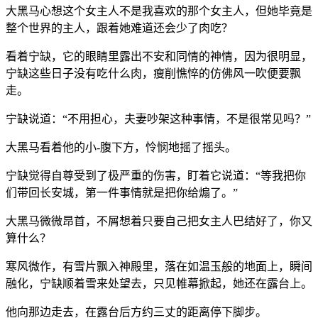
大黑马心想这个女主人不是我喜欢的那个女主人，但她毕竟是
整个世界的主人，跟着她难道还会少了肉吃？
看着宁缺，它的眼睛里露出不安和同情的神情，因为很明显，
宁缺这些日子没有吃什么肉，瘦削憔悴的仿佛风一吹便要飘
走。
宁缺说道：“不用担心，夫妻吵架这种事情，不是很常见吗？”
大黑马看着他的小-腹下方，怜悯地摇了摇头。
宁缺觉得自尊受到了极严重的伤害，盯着它说道：“等我把你
们带回长安城，第一件事情就是把你给煽了。”
大黑马微微昂首，不屑想着只要自己把女主人巴结好了，你又
算什么？
寒风微作，有雪片飘入神殿里，落在如温玉般的地面上，瞬间
融化，宁缺顺着雪来处望去，只见帷幕掀起，她还在露台上。
他向那边走去，在露台后方约三丈的距离停下脚步。