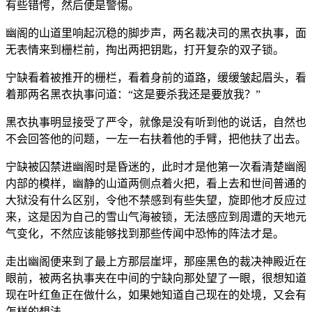
有些错愕，然后便是警惕。
幽阁的山道里响起沉稳的脚步声，两名裁决司的黑衣执事，面
无表情来到栅栏前，掏出两把钥匙，打开复杂的双子锁。
宁缺看着被推开的栅栏，看着身前的道路，缓缓皱起眉头，看
着那两名黑衣执事问道：“这是要杀我还是要放我？”
黑衣执事明显接受了严令，就像是没有听到他的说话，自然也
不会回答他的问题，一左一右扶着他的手臂，把他扶了出去。
宁缺被囚禁进幽阁时是昏迷的，此时才是他第一次看清楚幽阁
内部的模样，幽静的山道两侧点着火把，看上去和世间普通的
大狱没有什么区别，令他不禁感到有些失望，旋即他才反应过
来，这是因为自己的雪山气海被锁，无法感应到周遭的天地元
气变化，不然应该能够找到那些传闻中恐怖的阵法才是。
走出幽阁便来到了最上方那层崖坪，那座黑色的裁决神殿近在
眼前，被两名执事夹在中间的宁缺向那处望了一眼，很想知道
现在叶红鱼正在做什么，如果她知道自己现在的处境，又会有
怎样的想法。