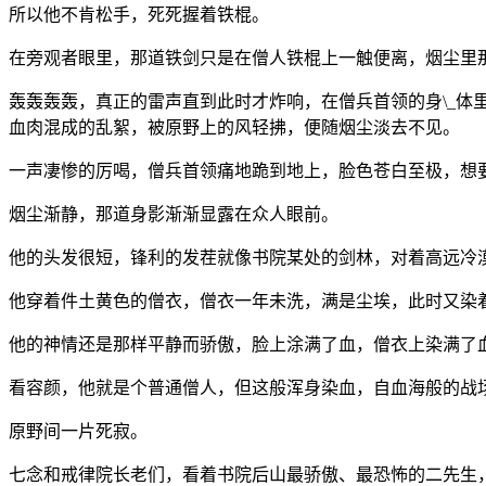
所以他不肯松手，死死握着铁棍。
在旁观者眼里，那道铁剑只是在僧人铁棍上一触便离，烟尘里
轰轰轰轰，真正的雷声直到此时才炸响，在僧兵首领的身\_
血肉混成的乱絮，被原野上的风轻拂，便随烟尘淡去不见。
一声凄惨的厉喝，僧兵首领痛地跪到地上，脸色苍白至极，想
烟尘渐静，那道身影渐渐显露在众人眼前。
他的头发很短，锋利的发茬就像书院某处的剑林，对着高远冷
他穿着件土黄色的僧衣，僧衣一年未洗，满是尘埃，此时又染
他的神情还是那样平静而骄傲，脸上涂满了血，僧衣上染满了
看容颜，他就是个普通僧人，但这般浑身染血，自血海般的战
原野间一片死寂。
七念和戒律院长老们，看着书院后山最骄傲、最恐怖的二先生，