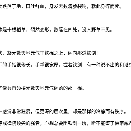
兵跌落于地，口吐鲜血，身发无数清脆裂响，就此身碎而死。
像是十根稻草，颓然变形，散落在四处，没入野草不见。
状，凝无数天地元气于铁棍之上，砸向那道铁剑！
手的手指很修长，手掌很宽厚，握着铁剑，有一种说不出的和谐
了僧兵首领挟无数天地元气砸落的那一棍。
一感觉非常狂暴，但更深的层次里，却是那样的冷静而有秩序。
寺戒律院顶尖的强者，心想总要阻铁剑一瞬，断不能堕了佛宗威