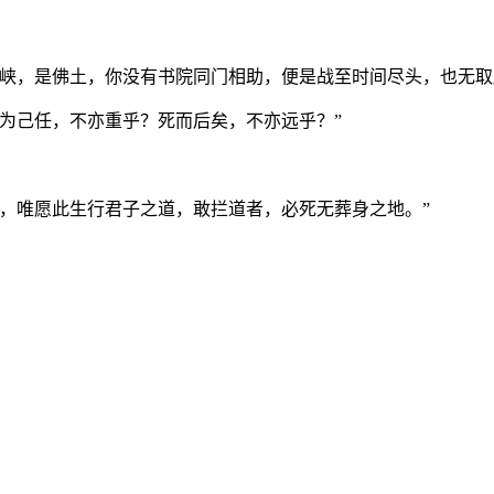
峡，是佛土，你没有书院同门相助，便是战至时间尽头，也无取
为己任，不亦重乎？死而后矣，不亦远乎？”
，唯愿此生行君子之道，敢拦道者，必死无葬身之地。”