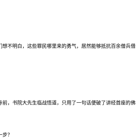
们想不明白，这些罪民哪里来的勇气，居然能够抵抗百余僧兵借
寺前，书院大先生临战悟道，只用了一句话便破了讲经首座的佛
一步？