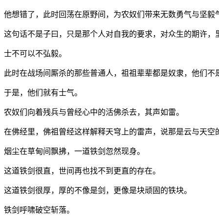
他想错了，此时回荡在原野间，为农奴们带来无数勇气与坚毅
这句话不是子曰，只是那个人对自我的要求，对众生的期许，
士不可以不弘毅。
此时在战场间厮杀的那些普通人，祖祖辈辈都是奴隶，他们不
于是，他们就有士气。
农奴们向着残兵与曾经心中的活佛杀去，其声如雷。
在佛经里，佛祖曾经这样解释天穹上的雷声，说那是云与天空
烟尘在草甸间飘拂，一道铁剑忽然现身。
这道铁剑很直，世间再也找不到更直的存在。
这道铁剑很厚，厚的不像是剑，更像是块顽固的铁块。
铁剑呼啸破空斩落。