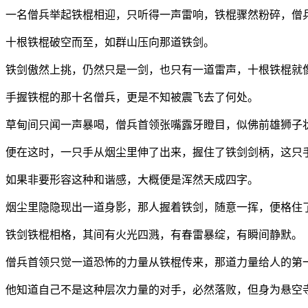
一名僧兵举起铁棍相迎，只听得一声雷响，铁棍骤然粉碎，僧
十根铁棍破空而至，如群山压向那道铁剑。
铁剑傲然上挑，仍然只是一剑，也只有一道雷声，十根铁棍就
手握铁棍的那十名僧兵，更是不知被震飞去了何处。
草甸间只闻一声暴喝，僧兵首领张嘴露牙瞪目，似佛前雄狮子
便在这时，一只手从烟尘里伸了出来，握住了铁剑剑柄，这只
如果非要形容这种和谐感，大概便是浑然天成四字。
烟尘里隐隐现出一道身影，那人握着铁剑，随意一挥，便格住
铁剑铁棍相格，其间有火光四溅，有春雷暴绽，有瞬间静默。
僧兵首领只觉一道恐怖的力量从铁棍传来，那道力量给人的第
他知道自己不是这种层次力量的对手，必然落败，但身为悬空