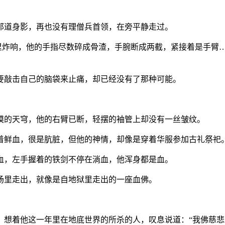
那道身影，再也没有理僧兵首领，在旁平静走过。
体里炸响，他的手指尽数碎成骨渣，手腕断成两截，紧接着是手臂
要敲击自己的脑袋来止痛，却已经没有了那种可能。
漠的天穹，他的右臂已断，轻摆的袖管上却没有一丝皱纹。
着鲜血，很是肮脏，但他的神情，却像是穿着华服参加古礼祭祀
血，左手握着的铁剑不停在淌血，他浑身都是血。
场里走出，就像是自地狱里走出的一座血佛。
想着他这一年里在地底世界的所杀的人，叹息说道：“我佛慈悲