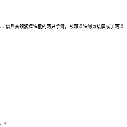
……僧兵首领紧握铁棍的两只手臂，被那道铁剑直接震成了两道
。
。”