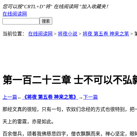
您可以按"CRTL+D"将" 在线阅读网 "加入收藏夹！
在线阅读网
当前位置：
在线阅读网
>
将夜小说
>
将夜 第五卷 神来之笔
>
第一百二十三章 士不可以不弘
上一篇
←
《将夜 第五卷 神来之笔》
→
下一篇
那经文真的很短，只有一句，农奴们念经的方式也很特别，把
天上的雷霆，亦是如此。
百余僧兵，颂着我佛慈悲四字，僧衣飘飘而来，禅心坚定，眼