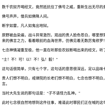
数千农奴齐喝经文，竟然抵抗住了佛号之威，重新生出无尽的
佛号声声，僧兵如佛降人间。
断字如雷，凡人如鬼出地狱。
原野被血染遍，战斗异常激烈，观战的贵人脸色苍白，哪里想
来的佛言之力，看着眼前的血海世界，仿佛见着无数厉鬼修罗
七念神情凝重至极，他一直在听那些农奴断喝出来的经文，听
“士！不！可！以！不！弘！毅！”
这句话很简单，只有七个字，这句话的意思很深远，足以品味
贵人们想不明白，戒律院的长老们想不明白，七念也想不明白
言。
当时大先生说的那句话是：“子不语怪力乱神。”
此时七念很自然地想到这件往事，难道此时罪民们正在喊的这