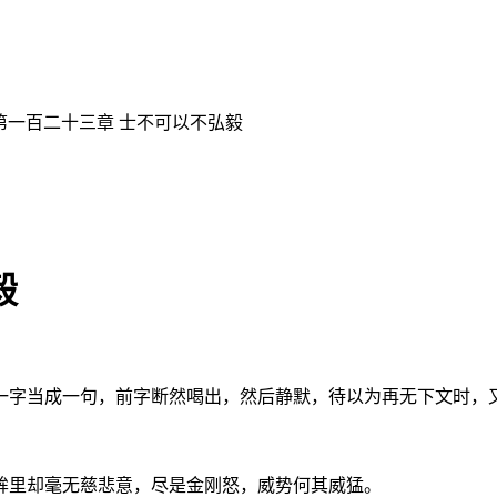
 第一百二十三章 士不可以不弘毅
毅
一字当成一句，前字断然喝出，然后静默，待以为再无下文时，
眸里却毫无慈悲意，尽是金刚怒，威势何其威猛。