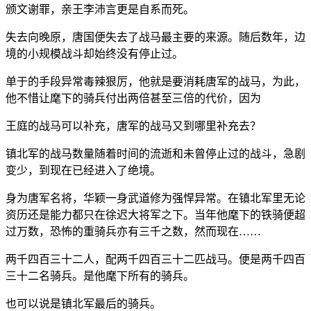
颁文谢罪，亲王李沛言更是自系而死。
失去向晚原，唐国便失去了战马最主要的来源。随后数年，边
境的小规模战斗却始终没有停止过。
单于的手段异常毒辣狠厉，他就是要消耗唐军的战马，为此，
他不惜让麾下的骑兵付出两倍甚至三倍的代价，因为
王庭的战马可以补充，唐军的战马又到哪里补充去？
镇北军的战马数量随着时间的流逝和未曾停止过的战斗，急剧
变少，到现在已经进入了绝境。
身为唐军名将，华颖一身武道修为强悍异常。在镇北军里无论
资历还是能力都只在徐迟大将军之下。当年他麾下的铁骑便超
过万数，恐怖的重骑兵亦有三千之数，然而现在……
两千四百三十二人，配两千四百三十二匹战马。便是两千四百
三十二名骑兵。是他麾下所有的骑兵。
也可以说是镇北军最后的骑兵。