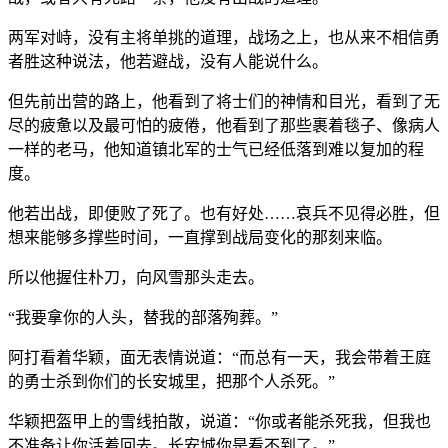
两军对峙，没有主将单挑的道理，战场之上，也从来不相信勇
者胜这种说法，他若避战，没有人能说什么。
但先前出营的路上，他看到了将士们的神情和目光，看到了无
尽的疲惫以及最可怕的疲倦，他看到了那些裹着毯子、像病人
一样的老马，他知道镇北军的士气已经低落到难以复加的程
度。
他若出战，即便败了死了。也有好处……哀兵不见得必胜，但
想来能够多撑些时间，一直撑到战局变化的那刻来临。
所以他握住朴刀，向风雪那头走去。
“我要拿你的人头，替我的部落殉葬。”
阿打看着华颖，面无表情说道：“而总有一天，我会带着王庭
的勇士杀到你们的长安城里，把那个人杀死。”
华颖把盔甲上的雪线拍散，说道：“你或者能杀死我，但我也
不准备让你活着回去。长安城你是看不到了。”