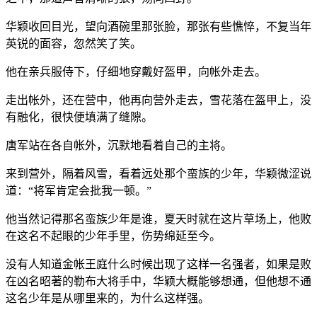
华颖收回目光，望向酒碗里那张脸，那张有些憔悴，不复当年
英锐的面容，忽然笑了笑。
他在亲兵服侍下，仔细地穿戴好盔甲，向帐外走去。
走出帐外，还在营中，他再向营外走去，雪花落在盔甲上，没
有融化，很快便填满了缝隙。
唐军站在各自帐外，沉默地看着自己的主将。
来到营外，隔着风雪，看着远处那个蛮族的少年，华颖微涩说
道：“将军肯定会批我一顿。”
他当然记得那名蛮族少年是谁，夏天时就在这片草场上，他败
在这名不起眼的少年手里，伤势绵延至今。
没有人知道金帐王庭什么时候出现了这样一名强者，如果是败
在凶名昭著的勒布大将手中，华颖大概能够想通，但他想不通
这名少年是从哪里来的，为什么这样强。