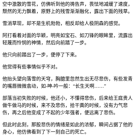
空中激散的雪花，仿佛听到他的祷告声，畏怯地减缓了速度，
颓然的无力飘着，原野上的残雪渐渐融化，露出下面的残草。
雪消草现，却不是生机勃勃，相反却给人极阴森的感觉。
阿打看着对面的华颖，明亮如宝石、如刀锋的眼眸里，流露出
轻蔑而怜悯的神情，然后向前踏了一步。
他只向前踏出了一步，便停了下来。
他觉得有些事情似乎不对。
他抬头望向落雪的天穹，胸臆里忽然生出无尽悲伤，有些发青
的嘴唇微微翕动，如-呻-吟一般：“长生天啊……”
部落当初失败的时候，他还小，不懂得悲伤，后来给王庭贵人
做牛做马的时候，来不及悲伤，拾干粪的时候，没有力气悲
伤，再之后他变成了不起的少年强者，便远离了悲伤。
但此时此刻，那股悲伤的情绪是如此的浓郁，瞬间占据了他的
身心，他仿佛看到了下一刻自己的死亡。