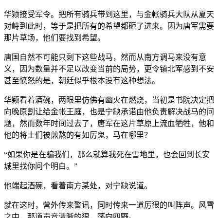
华颖接受军令。把所有骑兵带到这里，与金帐骑兵大队从夏天
对峙到此时，等于是把所有的希望都砸了进来。因为唐军需要
那片草场，他们要找到希望。
唐国自然不可能只剩下这些战马，然而从南方调马来没有意
义，因为数量并不足以改变当前的局势，更令镇北军感到不安
甚至愤怒的是，朝廷似乎根本没有这种想法。
华颖看着酒碗，两眼里仿佛有幽火在燃烧，当初是书院决定把
向晚原割让给金帐王庭，也是宁缺承诺由他负责解决战马的问
题，然而数年时间过去了，唐军在这片草原上流血牺牲，他和
他的将士们被煎熬的有如厉鬼，马在哪里？
“如果你是在骗我们，那么就算我死在雪地里，也会回到长安
城里找你问个明白。”
他端起酒碗，看着南方某处，对宁缺说道。
就在这时，营外传来警讯，同时传来一道厉狠的叫阵声。风雪
之中，那道声音清晰的狠，荡向四野。