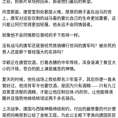
之前，把那片草场抢回来，那是他们最后的希望。
风雪那面，唐营里到处都是火堆，厚厚的褥子盖在战马的背
上，唐军对这些仅剩的战马看的要比自己的生命更加重要，这
只能让阿打觉得更加轻蔑，他永远不会同情弱者。
就像他不会同情那位曾经的手下败将一样。
没有战马的唐军还是曾经凭铁骑横行世间的唐军吗？被杀死的
男人还是那个曾经强大的名将吗？
华颖正在唐营饮酒，打着赤膊的中年悍将，浑身滚满了黄豆大
小的汗珠，苍白的脸上满是痛苦的神情。
夏天的时候，他在战场上败给那名少年蛮子，其后伤便一直未
曾好过，他违背军令也要饮酒，是因为只有酒精——只有九江
双蒸里浓郁的酒精，才能让他压制住体-内的伤，让他能够清
醒并且强势地继续统领这两千多名骑兵。
上次战争，唐国与西陵神殿缔结和约，付出的最惨重的代价便
是把向晚原割让给了金帐王庭，为此公主殿下李渔向唐国臣民