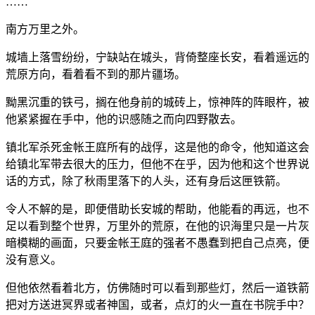
……
南方万里之外。
城墙上落雪纷纷，宁缺站在城头，背倚整座长安，看着遥远的
荒原方向，看着看不到的那片疆场。
黝黑沉重的铁弓，搁在他身前的城砖上，惊神阵的阵眼杵，被
他紧紧握在手中，他的识感随之而向四野散去。
镇北军杀死金帐王庭所有的战俘，这是他的命令，他知道这会
给镇北军带去很大的压力，但他不在乎，因为他和这个世界说
话的方式，除了秋雨里落下的人头，还有身后这匣铁箭。
令人不解的是，即便借助长安城的帮助，他能看的再远，也不
足以看到整个世界，万里外的荒原，在他的识海里只是一片灰
暗模糊的画面，只要金帐王庭的强者不愚蠢到把自己点亮，便
没有意义。
但他依然看着北方，仿佛随时可以看到那些灯，然后一道铁箭
把对方送进冥界或者神国，或者，点灯的火一直在书院手中？