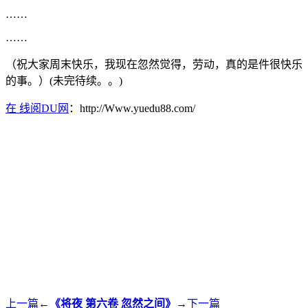
……
……
（祝大家周末快乐，我现在忽然觉得，劳动，真的是件很快乐
的事。）(未完待续。。)
在 线阅DU网
：http://Www.yuedu88.com/
上一篇
←
《将夜 第六卷 忽然之间》
→
下一篇