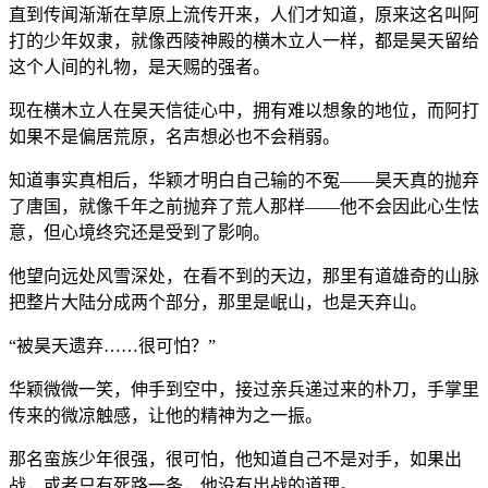
直到传闻渐渐在草原上流传开来，人们才知道，原来这名叫阿
打的少年奴隶，就像西陵神殿的横木立人一样，都是昊天留给
这个人间的礼物，是天赐的强者。
现在横木立人在昊天信徒心中，拥有难以想象的地位，而阿打
如果不是偏居荒原，名声想必也不会稍弱。
知道事实真相后，华颖才明白自己输的不冤——昊天真的抛弃
了唐国，就像千年之前抛弃了荒人那样——他不会因此心生怯
意，但心境终究还是受到了影响。
他望向远处风雪深处，在看不到的天边，那里有道雄奇的山脉
把整片大陆分成两个部分，那里是岷山，也是天弃山。
“被昊天遗弃……很可怕？”
华颖微微一笑，伸手到空中，接过亲兵递过来的朴刀，手掌里
传来的微凉触感，让他的精神为之一振。
那名蛮族少年很强，很可怕，他知道自己不是对手，如果出
战，或者只有死路一条，他没有出战的道理。