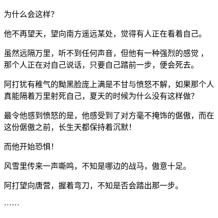
为什么会这样？
他不再望天，望向南方遥远某处，觉得有人正在看着自己。
虽然远隔万里，听不到任何声音，但他有一种强烈的感觉 ，
那个人正在对自己说话，只要自己踏前一步，便会死去。
阿打犹有稚气的黝黑脸庞上满是不甘与愤怒不解，如果那个人
真能隔着万里射死自己，夏天的时候为什么没有这样做？
最令他感到愤怒的是，他感受到了对方毫不掩饰的倨傲，而在
这份倨傲之前，长生天都保持着沉默！
而他开始恐惧！
风雪里传来一声嘶鸣，不知是哪边的战马，傲意十足。
阿打望向唐营，握着弯刀，不知是否会踏出那一步。
……