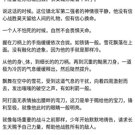
说这话的时候。这位镇北军第二强者的神情很平静，他没有信
心战胜昊天留给人间的礼物，但有信心换命。
一个人不怕死的时候，自然不会畏惧天命。
握在刀柄上的手指缓缓依次合拢。如铁铸一般。雪花飘落在上
面。没有融化的迹象，因为他的手就是那样冷。
从他的身\_体，到细长的的刀柄。再到沉重的黝黑刀身，一道
极为冷厉的气息缓缓释出，然后陡然提升。
飘舞在空中的雪花，受到这道气息的干扰，向着四周激射而
去，发出嗤嗤的破空之声，有如利箭一般。
阿打面无表情抽出腰畔的弯刀，这刀是单于赐给他的宝刀，锋
利至极，就像他此时的眼睛一般明亮。
就像每场重要的战斗之前那样，少年开始默默地祷告，请求长
生天赐予自己力量，帮助他战胜所有的敌人。