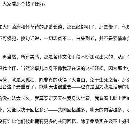
，大家看那个帖子便好。
在大师范府和怀草诗的那番长谈，都已经挑明了，那是鞭子，他
不可侵犯，换句话说，一切忠贞不二、白头到老，并不是爱情本
，再当然，所有美感，都是各种文化手段不断加深出来的，从而
是找个伴，当然这事儿本身不像我现在说的这样轻松，因为那个
事情，就是大孤独，除非真的获得了大自由，免于生死之苦。那
相合这个最重要了，能聊天也很重要——也许是因为我是话痨的
的没办法太长久，就算泰妍天天在我身边坐着，我看着电脑上面
外，完全取决于回忆多少——共同回忆越多，聊天的内容越多，
没有谁比他们彼此拥有更多的共同回忆，除了桑桑实在谈不上好