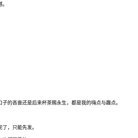
憾。
。
口子的吝啬还是后来杯茶赐永生，都是我的嗨点与趣点。
完了，只能先发。