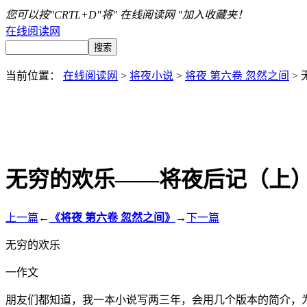
您可以按"CRTL+D"将" 在线阅读网 "加入收藏夹！
在线阅读网
当前位置：
在线阅读网
>
将夜小说
>
将夜 第六卷 忽然之间
>
无穷的欢乐——将夜后记（上
上一篇
←
《将夜 第六卷 忽然之间》
→
下一篇
无穷的欢乐
一作文
朋友们都知道，我一本小说写两三年，会用几个版本的简介，