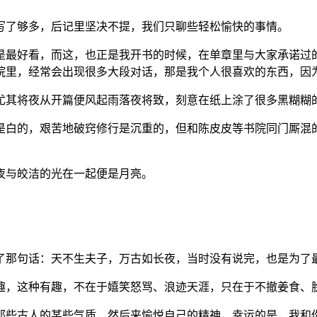
写了够多，后记里坚决不提，我们只聊些轻松愉快的事情。
是最好看，而这，也正是我开书的时候，在单章里与大家承诺过
院里，经常会出现很多大段对话，那是我个人很喜欢的东西，因
尤其将夜从开篇便风起雨落夜将致，刻意在纸上涂了很多黑糊糊
是白的，艰苦地破窍修行是沉重的，但和陈皮皮等书院同门厮混
夜与皎洁的光在一起便是月亮。
了那句话：天不生夫子，万古如长夜，当时没有说完，也是为了
趣，这种有趣，不在于嬉笑怒骂、浪迹天涯，只在于不撤姜食、
那些古人的某些气质，然后来愉悦自己的精神，幸运的是，我和