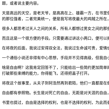
题，或者说主要内容。
天是高远的天空，是老天爷，是高高在上、雄霸一方，在书里
的那位强者，二者完美统一，便是我写将夜最大的鸡贼之所在
很多人都思考过天人之间的关系，所有人都想过男女之间的那
而且这是一个很方便的手段。只需要通过讲这小两口，便可以
在将夜的后面，我说过安得双全法，我说过生命诚可贵，爱情
一个通俗小说还非得有中心思想，手段并不见得高级，但我自
啥是自由啊？这我肯定回答不了，只能给出一些简约更加简单
打破那些束缚的能力，你得能飞，还得把盖子打开。
将夜这个故事里，从夫子到轲浩然再到君陌，他们一直都是在
自由都有参照物。长生是对死亡的自由，无距是对天涯的自由
书里也提过，自由是选择的权利，也是不选择的权利，为此而