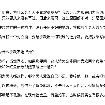
不明白，为什么会有人不喜欢桑桑呢？我曾经以为那是因为我退
，兄妹更从来没有写过，但后来发现，这些原因都不对，只是因
理想异姓的一种描述，没有任何不好的地方，换成哪个男人甚至女
桑寻找一个对立面，要给宁缺出一道艰难的选择题，要把我想写
为什么宁缺不选择她？
桑吗？当然喜欢，如果您要问，这人渣怎么能同时喜欢两个女生
会和叶红鱼轰轰烈烈来战上一场吖！
因为男人都这样，哪个男人敢说自己不是，我啐他一脸，或者把
可以这样做，哪怕为了避免麻烦，不去什么三妻四妾，但留情多
那就是不敢选。在现代社会里，有重婚罪，古时候其实也有很多