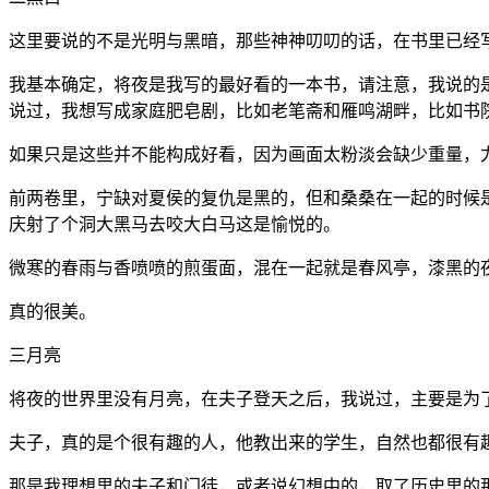
这里要说的不是光明与黑暗，那些神神叨叨的话，在书里已经
我基本确定，将夜是我写的最好看的一本书，请注意，我说的
说过，我想写成家庭肥皂剧，比如老笔斋和雁鸣湖畔，比如书
如果只是这些并不能构成好看，因为画面太粉淡会缺少重量，
前两卷里，宁缺对夏侯的复仇是黑的，但和桑桑在一起的时候
庆射了个洞大黑马去咬大白马这是愉悦的。
微寒的春雨与香喷喷的煎蛋面，混在一起就是春风亭，漆黑的
真的很美。
三月亮
将夜的世界里没有月亮，在夫子登天之后，我说过，主要是为
夫子，真的是个很有趣的人，他教出来的学生，自然也都很有
那是我理想里的夫子和门徒，或者说幻想中的，取了历史里的