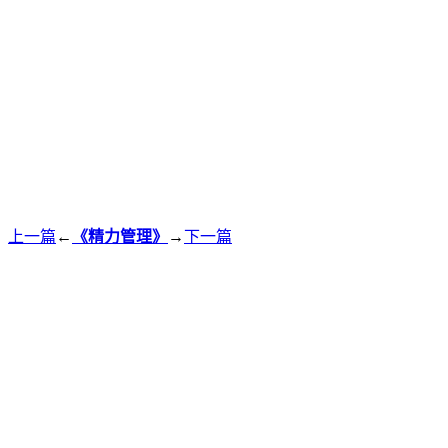
上一篇
←
《精力管理》
→
下一篇