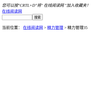
您可以按"CRTL+D"将" 在线阅读网 "加入收藏夹！
在线阅读网
当前位置：
在线阅读网
>
精力管理
> 精力管理35