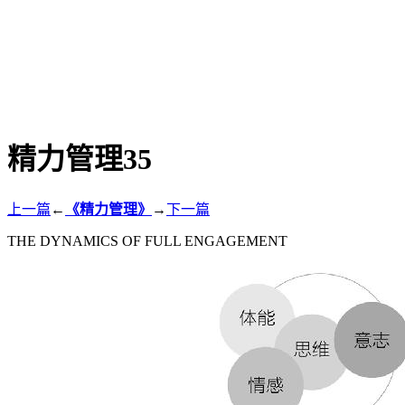
精力管理35
上一篇
←
《精力管理》
→
下一篇
THE DYNAMICS OF FULL ENGAGEMENT