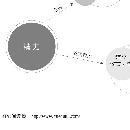
在线阅读 网：http://www.Yuedu88.com/