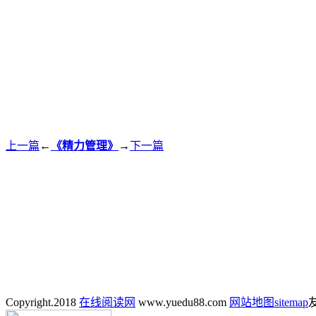
上一篇
←
《精力管理》
→
下一篇
Copyright.
2018
在线阅读网
www.yuedu88.com
网站地图
sitemap