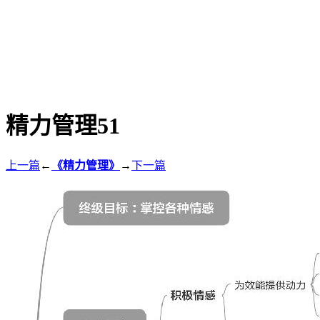
精力管理51
上一篇
←
《精力管理》
→
下一篇