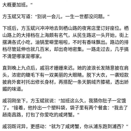
大概要加班。”
方玉斌又写道：“别说一会儿，一生一世都没问题。”
下班后，方玉斌兴冲冲地去到栖山路的夜宵店里订好座位。栖
山路上的大排档在上海颇有名气，从民生路这一头开始，街上
摆满各式小吃，油锅里噼里啪啦，不时有香味飘出。路边的排
档尽管延伸也就几百米，却出奇地密集。一路走过去，几乎搞
不清楚哪家是哪家。
直到晚上九点后，戚羽才姗姗来迟。她的波浪长发随意披在肩
头，浓密的睫毛下有一双美丽的大眼睛。脱下大衣，一袭短款
披肩外套衬托出修长身材，再搭配一条天鹅绒齐膝裙，透出娇
媚的味道。
戚羽刚坐下，方玉斌就说：“加班这么久，我猜你肚子一定饿
了。”接着，他拎出一个塑料袋，袋子里有两个餐盒：“我去了
趟南昌路，打包了你爱吃的咸烤蟹。”
戚羽既诧异，更感动：“就为了咸烤蟹，你从浦东跑到浦西？”