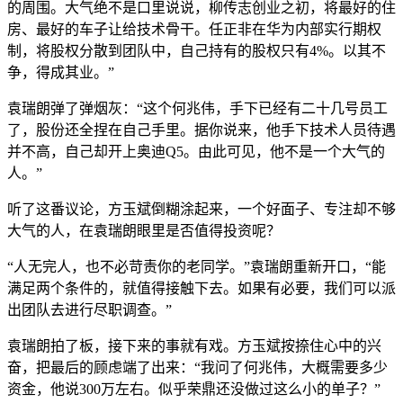
的周围。大气绝不是口里说说，柳传志创业之初，将最好的住
房、最好的车子让给技术骨干。任正非在华为内部实行期权
制，将股权分散到团队中，自己持有的股权只有4%。以其不
争，得成其业。”
袁瑞朗弹了弹烟灰：“这个何兆伟，手下已经有二十几号员工
了，股份还全捏在自己手里。据你说来，他手下技术人员待遇
并不高，自己却开上奥迪Q5。由此可见，他不是一个大气的
人。”
听了这番议论，方玉斌倒糊涂起来，一个好面子、专注却不够
大气的人，在袁瑞朗眼里是否值得投资呢？
“人无完人，也不必苛责你的老同学。”袁瑞朗重新开口，“能
满足两个条件的，就值得接触下去。如果有必要，我们可以派
出团队去进行尽职调查。”
袁瑞朗拍了板，接下来的事就有戏。方玉斌按捺住心中的兴
奋，把最后的顾虑端了出来：“我问了何兆伟，大概需要多少
资金，他说300万左右。似乎荣鼎还没做过这么小的单子？”