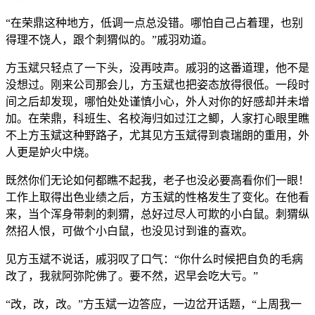
“在荣鼎这种地方，低调一点总没错。哪怕自己占着理，也别
得理不饶人，跟个刺猬似的。”戚羽劝道。
方玉斌只轻点了一下头，没再吱声。戚羽的这番道理，他不是
没想过。刚来公司那会儿，方玉斌也把姿态放得很低。一段时
间之后却发现，哪怕处处谨慎小心，外人对你的好感却并未增
加。在荣鼎，科班生、名校海归如过江之鲫，人家打心眼里瞧
不上方玉斌这种野路子，尤其见方玉斌得到袁瑞朗的重用，外
人更是妒火中烧。
既然你们无论如何都瞧不起我，老子也没必要高看你们一眼！
工作上取得出色业绩之后，方玉斌的性格发生了变化。在他看
来，当个浑身带刺的刺猬，总好过尽人可欺的小白鼠。刺猬纵
然招人恨，可做个小白鼠，也没见讨到谁的喜欢。
见方玉斌不说话，戚羽叹了口气：“你什么时候把自负的毛病
改了，我就阿弥陀佛了。要不然，迟早会吃大亏。”
“改，改，改。”方玉斌一边答应，一边岔开话题，“上周我一