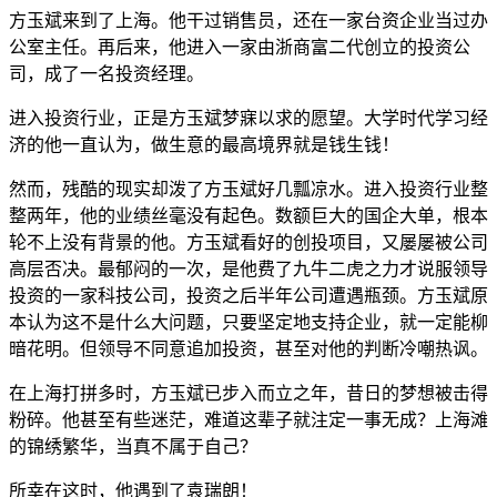
方玉斌来到了上海。他干过销售员，还在一家台资企业当过办
公室主任。再后来，他进入一家由浙商富二代创立的投资公
司，成了一名投资经理。
进入投资行业，正是方玉斌梦寐以求的愿望。大学时代学习经
济的他一直认为，做生意的最高境界就是钱生钱！
然而，残酷的现实却泼了方玉斌好几瓢凉水。进入投资行业整
整两年，他的业绩丝毫没有起色。数额巨大的国企大单，根本
轮不上没有背景的他。方玉斌看好的创投项目，又屡屡被公司
高层否决。最郁闷的一次，是他费了九牛二虎之力才说服领导
投资的一家科技公司，投资之后半年公司遭遇瓶颈。方玉斌原
本认为这不是什么大问题，只要坚定地支持企业，就一定能柳
暗花明。但领导不同意追加投资，甚至对他的判断冷嘲热讽。
在上海打拼多时，方玉斌已步入而立之年，昔日的梦想被击得
粉碎。他甚至有些迷茫，难道这辈子就注定一事无成？上海滩
的锦绣繁华，当真不属于自己？
所幸在这时，他遇到了袁瑞朗！