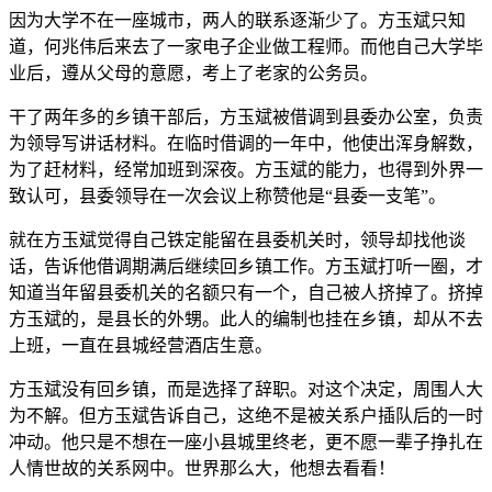
因为大学不在一座城市，两人的联系逐渐少了。方玉斌只知
道，何兆伟后来去了一家电子企业做工程师。而他自己大学毕
业后，遵从父母的意愿，考上了老家的公务员。
干了两年多的乡镇干部后，方玉斌被借调到县委办公室，负责
为领导写讲话材料。在临时借调的一年中，他使出浑身解数，
为了赶材料，经常加班到深夜。方玉斌的能力，也得到外界一
致认可，县委领导在一次会议上称赞他是“县委一支笔”。
就在方玉斌觉得自己铁定能留在县委机关时，领导却找他谈
话，告诉他借调期满后继续回乡镇工作。方玉斌打听一圈，才
知道当年留县委机关的名额只有一个，自己被人挤掉了。挤掉
方玉斌的，是县长的外甥。此人的编制也挂在乡镇，却从不去
上班，一直在县城经营酒店生意。
方玉斌没有回乡镇，而是选择了辞职。对这个决定，周围人大
为不解。但方玉斌告诉自己，这绝不是被关系户插队后的一时
冲动。他只是不想在一座小县城里终老，更不愿一辈子挣扎在
人情世故的关系网中。世界那么大，他想去看看！