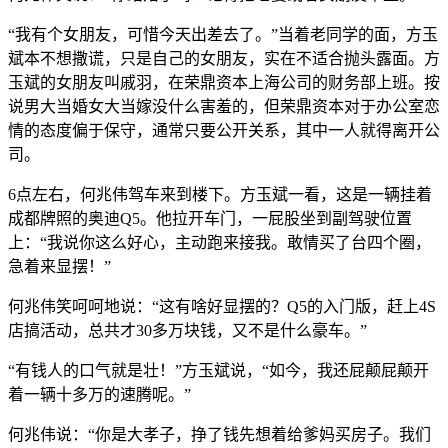
“我有个女朋友，可惜今天出差去了。”当着老同学的面，方玉
斌本不想撒谎，只是自己的女朋友，实在不适合抛头露面。方
玉斌的女朋友叫戚羽，在荣鼎资本上海公司的财务部上班。按
说男大当婚女大当嫁没什么害羞的，但荣鼎资本对于办公室恋
情的态度偏于保守，通常只要公开关系，其中一人就得离开公
司。
6点左右，何兆伟驾车来到楼下。方玉斌一看，这是一辆挂着
成都牌照的奥迪Q5。他拉开车门，一屁股坐到副驾驶位置
上：“我说你这么好心，主动跑来接我。敢情买了台四个圈，
急着来显摆！”
何兆伟笑呵呵地说：“这有啥好显摆的？Q5的入门版，赶上4S
店搞活动，总共才30多万块钱，又不是什么豪车。”
“有钱人的口气就是壮！”方玉斌说，“如今，我还屁颠屁颠开
着一辆十多万的速腾呢。”
何兆伟说：“你是大孝子，挣了钱先想着给爹妈买房子。我们