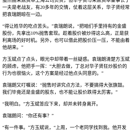
虽然由荣鼎资本上海公司负责，但华子贤与荣鼎资本董事长丁
一夫是老战友，有20多年的交情，仗着这层关系，华子贤经常
把袁瑞朗晾在一边。
“得让姓华的吃点苦头。”袁瑞朗说，“把咱们手里持有的金盛
股份，先拿出10%抛售套现。趁着股价被炒得这么高，正是获
利离场的好时机。另外，也可以借此把股价压一压，不能由着
他胡来。”
方玉斌点了点头，眼光中却带着一丝疑惑。袁瑞朗清楚方玉斌
的顾虑，他把手一挥：“大胆去做，丁总对华子贤狂炒股价的
行为也很恼火，这个方案是经过他点头同意的。”
袁瑞朗又叮嘱说：“抛售时讲究点方法，不要搞得大张旗鼓。
我们毕竟还是金盛的股东，也不能让股价跌得太厉害。”
“我明白。”方玉斌答应下来，却并未转身离开。
袁瑞朗问：“你还有事？”
“有一件事。”方玉斌说，“上周，一个老同学找到我。他开发