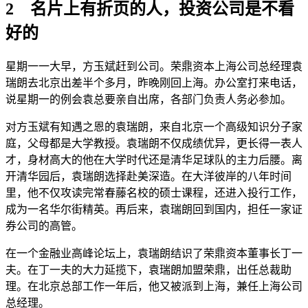
2 名片上有折页的人，投资公司是不看
好的
星期一一大早，方玉斌赶到公司。荣鼎资本上海公司总经理袁
瑞朗去北京出差半个多月，昨晚刚回上海。办公室打来电话，
说星期一的例会袁总要亲自出席，各部门负责人务必参加。
对方玉斌有知遇之恩的袁瑞朗，来自北京一个高级知识分子家
庭，父母都是大学教授。袁瑞朗不仅成绩优异，更长得一表人
才，身材高大的他在大学时代还是清华足球队的主力后腰。离
开清华园后，袁瑞朗选择赴美深造。在大洋彼岸的八年时间
里，他不仅攻读完常春藤名校的硕士课程，还进入投行工作，
成为一名华尔街精英。再后来，袁瑞朗回到国内，担任一家证
券公司的高管。
在一个金融业高峰论坛上，袁瑞朗结识了荣鼎资本董事长丁一
夫。在丁一夫的大力延揽下，袁瑞朗加盟荣鼎，出任总裁助
理。在北京总部工作一年后，他又被派到上海，兼任上海公司
总经理。