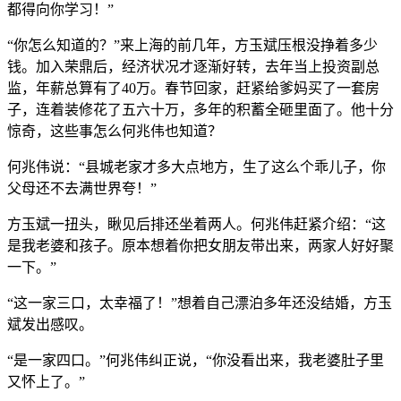
都得向你学习！”
“你怎么知道的？”来上海的前几年，方玉斌压根没挣着多少
钱。加入荣鼎后，经济状况才逐渐好转，去年当上投资副总
监，年薪总算有了40万。春节回家，赶紧给爹妈买了一套房
子，连着装修花了五六十万，多年的积蓄全砸里面了。他十分
惊奇，这些事怎么何兆伟也知道？
何兆伟说：“县城老家才多大点地方，生了这么个乖儿子，你
父母还不去满世界夸！”
方玉斌一扭头，瞅见后排还坐着两人。何兆伟赶紧介绍：“这
是我老婆和孩子。原本想着你把女朋友带出来，两家人好好聚
一下。”
“这一家三口，太幸福了！”想着自己漂泊多年还没结婚，方玉
斌发出感叹。
“是一家四口。”何兆伟纠正说，“你没看出来，我老婆肚子里
又怀上了。”