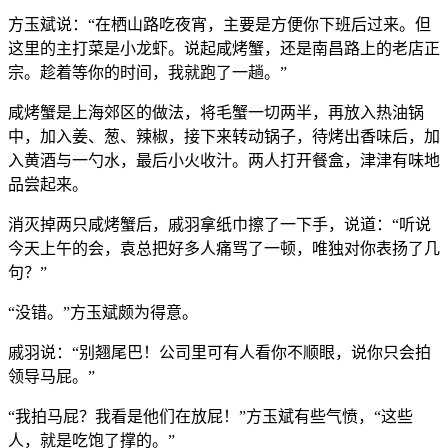
方玉斌说：“在栖山路吃夜宵，主要是方便你下班后过来。但
这里的主打菜是小龙虾。说起咸烤蟹，还是南昌路上的老店正
宗。趁着等你的时间，我就跑了一趟。”
咸烤蟹是上海郊区的做法，将毛蟹一切两半，再放入热油锅
中，加入姜、葱、辣椒，接下来转动锅子，待烤出香味后，加
入黄酒与一勺水，最后小火收汁。两人打开餐盒，津津有味地
品尝起来。
消灭掉两只咸烤蟹后，戚羽拿纸巾擦了一下手，说道：“听说
今天上午的会，袁总把好多人痛骂了一顿，唯独对你表扬了几
句？”
“没错。”方玉斌颇为得意。
戚羽说：“别翘尾巴！公司里可有人看你不顺眼，说你只会拍
领导马屁。”
“我拍马屁？我看是他们在放屁！”方玉斌有些气愤，“这些
人，就是吃饱了撑的。”