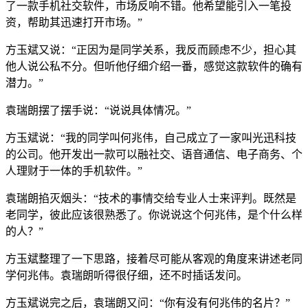
了一款手机社交软件，市场反响不错。他希望能引入一笔投
资，帮助其迅速打开市场。”
方玉斌又说：“正因为是同学关系，我反而顾虑不少，担心其
他人说公私不分。但听他仔细介绍一番，感觉这款软件的确有
潜力。”
袁瑞朗摆了摆手说：“说说具体情况。”
方玉斌说：“我的同学叫何兆伟，自己成立了一家叫光迅科技
的公司。他开发出一款可以融社交、语音通信、电子商务、个
人理财于一体的手机软件。”
袁瑞朗掐灭烟头：“技术的事情交给专业人士来评判。既然是
老同学，彼此应该很熟悉了。你说说这个何兆伟，是个什么样
的人？”
方玉斌整理了一下思路，接着尽可能从客观的角度来讲述老同
学何兆伟。袁瑞朗听得很仔细，还不时插话发问。
方玉斌说完之后，袁瑞朗又问：“你有没有何兆伟的名片？”