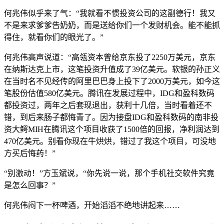
何兆伟似乎来了气：“我就看不惯投资公司的这副德行！我又
不是来求爹爹告奶奶，而是送给你们一个发财机会。能不能抓
得住，就看你们的眼光了。”
何兆伟高声说道：“高瓴资本曾给京东投了2250万美元，京东
在纳斯达克上市，这笔投资升值成了39亿美元。软银的孙正义
在当时名不见经传的阿里巴巴身上投下了2000万美元，如今这
笔股份估值580亿美元。腾讯在发展过程中，IDG和盈科数码
都投资过，两年之后套现退出，获利十几倍，当时看着还不
错，到后来肠子都悔青了。因为接盘IDG和盈科数码的南非投
资大鳄MIH在腾讯这个项目收获了1500倍的回报，净利润达到
470亿美元。别看你现在牛烘烘，错过了我这个项目，可没地
方买后悔药！”
“别激动！”方玉斌说，“你先说一说，那个手机社交软件究竟
是怎么回事？”
何兆伟闷下一杯啤酒，开始滔滔不绝地讲起来……