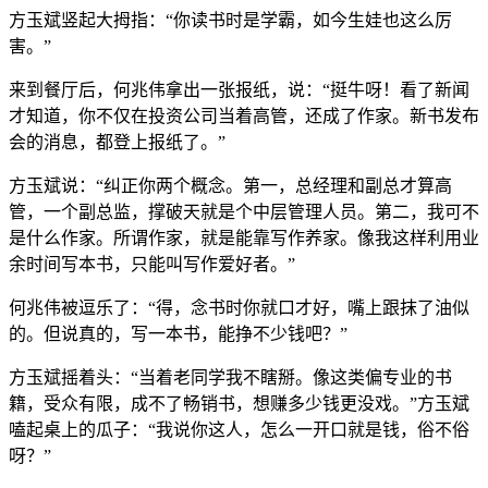
方玉斌竖起大拇指：“你读书时是学霸，如今生娃也这么厉
害。”
来到餐厅后，何兆伟拿出一张报纸，说：“挺牛呀！看了新闻
才知道，你不仅在投资公司当着高管，还成了作家。新书发布
会的消息，都登上报纸了。”
方玉斌说：“纠正你两个概念。第一，总经理和副总才算高
管，一个副总监，撑破天就是个中层管理人员。第二，我可不
是什么作家。所谓作家，就是能靠写作养家。像我这样利用业
余时间写本书，只能叫写作爱好者。”
何兆伟被逗乐了：“得，念书时你就口才好，嘴上跟抹了油似
的。但说真的，写一本书，能挣不少钱吧？”
方玉斌摇着头：“当着老同学我不瞎掰。像这类偏专业的书
籍，受众有限，成不了畅销书，想赚多少钱更没戏。”方玉斌
嗑起桌上的瓜子：“我说你这人，怎么一开口就是钱，俗不俗
呀？”