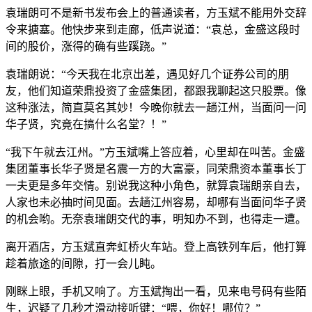
袁瑞朗可不是新书发布会上的普通读者，方玉斌不能用外交辞
令来搪塞。他快步来到走廊，低声说道：“袁总，金盛这段时
间的股价，涨得的确有些蹊跷。”
袁瑞朗说：“今天我在北京出差，遇见好几个证券公司的朋
友，他们知道荣鼎投资了金盛集团，都跟我聊起这只股票。像
这种涨法，简直莫名其妙！今晚你就去一趟江州，当面问一问
华子贤，究竟在搞什么名堂？！”
“我下午就去江州。”方玉斌嘴上答应着，心里却在叫苦。金盛
集团董事长华子贤是名震一方的大富豪，同荣鼎资本董事长丁
一夫更是多年交情。别说我这种小角色，就算袁瑞朗亲自去，
人家也未必抽时间见面。去趟江州容易，却哪有当面问华子贤
的机会哟。无奈袁瑞朗交代的事，明知办不到，也得走一遭。
离开酒店，方玉斌直奔虹桥火车站。登上高铁列车后，他打算
趁着旅途的间隙，打一会儿盹。
刚眯上眼，手机又响了。方玉斌掏出一看，见来电号码有些陌
生，迟疑了几秒才滑动接听键：“喂，你好！哪位？”