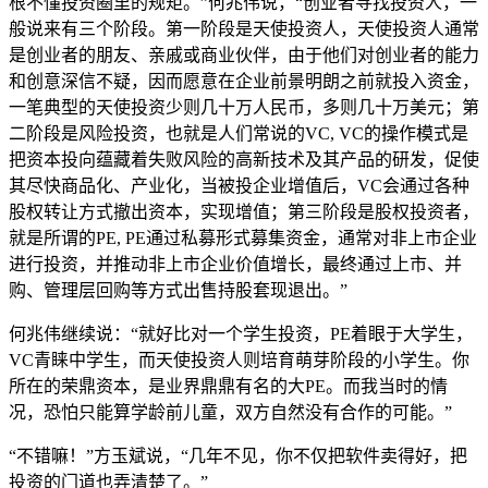
根不懂投资圈里的规矩。”何兆伟说，“创业者寻找投资人，一
般说来有三个阶段。第一阶段是天使投资人，天使投资人通常
是创业者的朋友、亲戚或商业伙伴，由于他们对创业者的能力
和创意深信不疑，因而愿意在企业前景明朗之前就投入资金，
一笔典型的天使投资少则几十万人民币，多则几十万美元；第
二阶段是风险投资，也就是人们常说的VC, VC的操作模式是
把资本投向蕴藏着失败风险的高新技术及其产品的研发，促使
其尽快商品化、产业化，当被投企业增值后，VC会通过各种
股权转让方式撤出资本，实现增值；第三阶段是股权投资者，
就是所谓的PE, PE通过私募形式募集资金，通常对非上市企业
进行投资，并推动非上市企业价值增长，最终通过上市、并
购、管理层回购等方式出售持股套现退出。”
何兆伟继续说：“就好比对一个学生投资，PE着眼于大学生，
VC青睐中学生，而天使投资人则培育萌芽阶段的小学生。你
所在的荣鼎资本，是业界鼎鼎有名的大PE。而我当时的情
况，恐怕只能算学龄前儿童，双方自然没有合作的可能。”
“不错嘛！”方玉斌说，“几年不见，你不仅把软件卖得好，把
投资的门道也弄清楚了。”