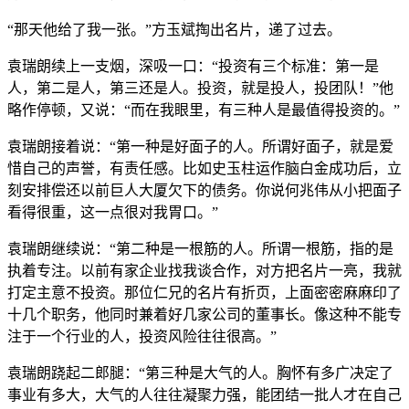
“那天他给了我一张。”方玉斌掏出名片，递了过去。
袁瑞朗续上一支烟，深吸一口：“投资有三个标准：第一是
人，第二是人，第三还是人。投资，就是投人，投团队！”他
略作停顿，又说：“而在我眼里，有三种人是最值得投资的。”
袁瑞朗接着说：“第一种是好面子的人。所谓好面子，就是爱
惜自己的声誉，有责任感。比如史玉柱运作脑白金成功后，立
刻安排偿还以前巨人大厦欠下的债务。你说何兆伟从小把面子
看得很重，这一点很对我胃口。”
袁瑞朗继续说：“第二种是一根筋的人。所谓一根筋，指的是
执着专注。以前有家企业找我谈合作，对方把名片一亮，我就
打定主意不投资。那位仁兄的名片有折页，上面密密麻麻印了
十几个职务，他同时兼着好几家公司的董事长。像这种不能专
注于一个行业的人，投资风险往往很高。”
袁瑞朗跷起二郎腿：“第三种是大气的人。胸怀有多广决定了
事业有多大，大气的人往往凝聚力强，能团结一批人才在自己