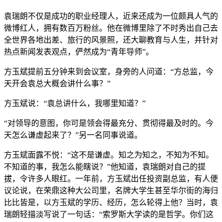
袁瑞朗不仅是成功的职业经理人，近来还成为一位颇具人气的
微博红人，拥有数百万粉丝。他在微博里除了不时秀出自己去
全世界各地出差、旅行的风景照，还大聊教育与人生，并针对
热点新闻发表观点，俨然成为“青年导师”。
方玉斌提前五分钟来到会议室，身旁的人问道：“方总监，今
天开会袁总大概会讲什么事？”
方玉斌说：“袁总讲什么，我哪里知道？”
“对领导的意图，你可是领会得最充分、贯彻得最及时的。今
天怎么谦虚起来了？”另一名同事说道。
方玉斌面露不悦：“这不是谦虚。知之为知之，不知为不知。
不知道的事，我怎么能瞎说？”他知道，袁瑞朗对自己的提
拔，令许多人眼红。一年前，方玉斌出任投资副总监，有人便
议论说，在荣鼎这种大公司里，名牌大学生甚至华尔街的海归
比比皆是，以方玉斌的学历、经历，怎么轮得上他？当时，袁
瑞朗轻描淡写说了一句话：“索罗斯大学读的是哲学。你们这