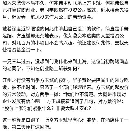
加入荣鼎资本后不久，何兆伟主动联系上方玉斌。何兆伟说自
己打算辞职创业，老同学既然在投资公司高就，近水楼台先得
月，赶紧弄一笔风投来作为公司的启动资金。
戴着深度近视眼镜的何兆伟聊起自己设计的软件，简直是手舞
足蹈。方玉斌却无奈地表示，像荣鼎资本这类的大型投资公
司，对几百万的小项目不会感兴趣。他还建议何兆伟，去找天
使投资基金试一下。
一晃三年过去，没想到何兆伟也来到上海。这位当初踌躇满志
的老同学，不知在创业路上斩获如何？
江州之行没有出乎方玉斌的预料，华子贤说要陪省里的领导吃
饭，抽不出时间，只派了一个部门经理出来。方玉斌问起股价
的异常波动，对方两手一摊：“我们也不清楚。大概是市场对
企业发展有信心吧！”方玉斌接着追问了几句，对方敷衍说：
“股价上涨你们紧张什么？非要大跌才安心？”
这一趟算是白跑了！所幸方玉斌早有心理准备，在酒店住了一
晚，第二天便打道回府。