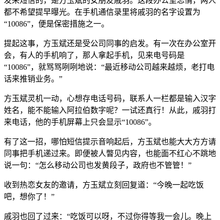
发来短信的，是方玉斌的女朋友戚羽。这段办公室恋情，两人
都不希望提早曝光。在手机通信录里将戚羽的名字设置为
“10086”，便是保密措施之一。
提起这事，方玉斌还是受公司同事的启发。有一次在办公室开
会，有人的手机响了，那人拿起手机，见来电号码是
“10086”，就骂骂咧咧地说：“最近移动公司越来越烦，老打电
话来推销业务。”
方玉斌灵机一动，心想存电话号码，联系人一栏都是输入汉字
姓名，能不能输入阿拉伯数字呢？一试还真行！从此，戚羽打
来电话，他的手机屏幕上只会显示“10086”。
有了这一招，哪怕短信提示音响起后，方玉斌也能大大方方请
同事把手机递过来。即便被人瞥见内容，也能面不红心不跳地
说一句：“怎么移动公司也发黄段子，政府也不管管！”
收到热恋女友的邀请，方玉斌立刻回复道：“今晚一起吃饭
吧，想你了！”
戚羽也回了过来：“吃饭可以呀，不过你得等我一会儿。晚上