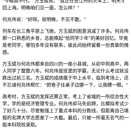
“今晚真不行。”方玉斌说，“我正在去江州的火车上，明天才
回上海。明晚咱们见一面，怎么样？”
何兆伟说：“好呀。就明晚，不见不散。”
列车在长三角平原上飞驰，方玉斌的困意消减了许多。何兆伟
那一口熟悉的乡音，总能唤起“恰同学少年”的美好回忆。毕竟
是老同学，哪怕多年没有联系，彼此间始终留着一份真挚的情
感。
方玉斌与何兆伟都来自四川的一座小县城，从初中到高中，两
人同学了整整六年。何兆伟是班里的学霸，无论什么考试就没
跌出过前三名。方玉斌的成绩属于中上水平，临到考场上，还
不忘请何兆伟帮忙：“把卷子往桌子边挪一下，让我瞟一眼。”
高考时，方玉斌的发挥还算正常，考上了省城的一所综合性大
学，学的是经济管理专业。何兆伟却马失前蹄，比模拟考试少
了好几十分。尽管勉强上了重点本科的分数线，但距离自己填
报的名牌大学志愿差了一大截。最后，只被一所毫无名气的一
般本科院校录取。