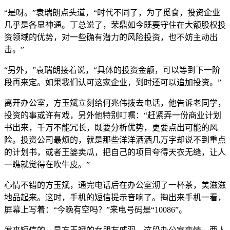
“是呀。”袁瑞朗点头道，“时代不同了，为了觅食，投资企业
几乎是各显神通。丁总说了，荣鼎如今既要守住在大额股权投
资领域的优势，对一些确有潜力的风险投资，也不妨主动出
击。”
“另外，”袁瑞朗接着说，“具体的投资金额，可以等到下一阶
段再来定。如果我们认可这家企业，到时还可以追加投资。”
离开办公室，方玉斌立刻给何兆伟拨去电话，他告诉老同学，
投资的事或许有戏，另外他特别叮嘱：“赶紧弄一份商业计划
书出来，千万不能冗长，既要分析优势，更要点出可能的风
险。投资公司最烦的，就是那些洋洋洒洒几万字却说不到重点
的计划书，或者王婆卖瓜，把自己的项目夸得天衣无缝，让人
一瞧就觉得在吹牛皮。”
心情不错的方玉斌，通完电话后在办公室沏了一杯茶，美滋滋
地品起来。这时，手机的短信提示音响了。掏出来手机一看，
屏幕上写着：“今晚有空吗？”来电号码是“10086”。