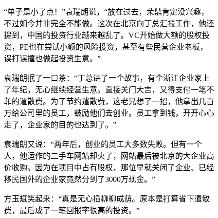
“单子是小了点！”袁瑞朗说，“放在过去，荣鼎肯定没兴趣，
不过如今并非完全不能做。这次在北京向丁总汇报工作，他还
提到，中国的投资行业越来越乱了。VC开始做大额的股权投
资，PE也在尝试小额的风险投资，甚至有些民营企业老板，
误打误撞也做起投资生意。”
袁瑞朗抿了一口茶：“丁总讲了一个故事，有个浙江企业家上
了年纪，无心继续经营生意。直接关门大吉，又得支付一笔不
菲的遣散费。为了节约遣散费，这老兄想了一招，他拿出几百
万给公司里的员工，鼓励他们去创业。员工拿到钱，开开心心
走了，企业家的目的也达到了。”
袁瑞朗又说：“两年后，创业的员工大多数失败。但有一个
人，他运作的二手车网站却火了，网站最后被北京的大企业高
价收购。因为在项目中占有股权，那位早就关闭了企业、已经
移民国外的企业家竟然分到了3000万现金。”
方玉斌笑起来：“真是无心插柳柳成荫。原本是打算省下遣散
费，最后成了一笔回报率很高的投资。”