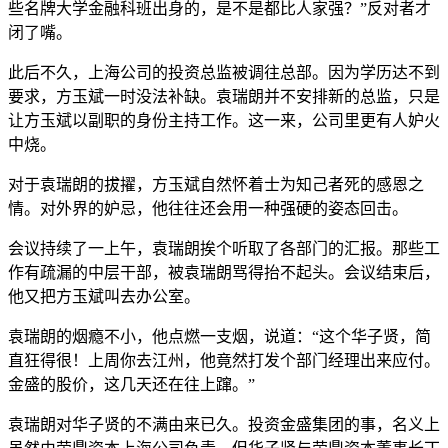
些名牌大学金融科班出身的，是不是都比人家强？”反对者才
闭了嘴。
此后不久，上海公司的投资总监被调往总部。因为学历达不到
要求，方玉斌一时没法补缺。袁瑞朗并不安排新的总监，只是
让方玉斌以副职的身份主持工作。这一来，公司里更有人妒火
中烧。
对于袁瑞朗的拔擢，方玉斌自然怀着士为知己者死的感恩之
情。对外界的妒忌，他往往还会用一种强硬的姿态回击。
会议持续了一上午，袁瑞朗挨个听取了各部门的汇报。那些工
作有疏漏的中层干部，被袁瑞朗骂得抬不起头。会议结束后，
他又把方玉斌叫去办公室。
袁瑞朗的烟瘾不小，他点燃一支烟，说道：“这个华子贤，简
直狂得很！上周你去江州，他竟然打发个部门经理出来应付。
金盛的股价，这几天还在往上蹿。”
袁瑞朗对华子贤的不满由来已久。投资金盛集团的事，名义上