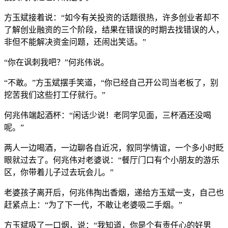
方玉斌接着说：“如今有关投资的话题很热，许多创业者却不
了解创业融资的三个阶段，结果在错误的时期去找错误的人，
非但不能解决资金问题，还闹出笑话。”
“你在讽刺我吧？”何兆伟说。
“不敢。”方玉斌摆手笑道，“你已经自己开公司当老板了，别
挖苦我们这些打工仔就行。”
何兆伟端起酒杯：“闲话少说！老同学见面，三杯酒还没喝
呢。”
两人一边喝酒，一边聊各自近况，叙同学情谊，一个多小时眨
眼就过去了。何兆伟对老婆说：“餐厅门口有个小朋友的游乐
区，你带着儿子过去玩会儿。”
老婆孩子离开后，何兆伟掏出香烟，递给方玉斌一支，自己也
赶紧点上：“为了下一代，不敢让老婆吸二手烟。”
方玉斌吸了一口烟，说：“我知道，你是个有责任心的好男