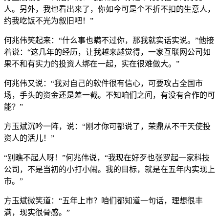
人。另外，我也看出来了，你如今可是个不折不扣的生意人，
约我吃饭不光为叙旧吧！”
何兆伟笑起来：“什么事也瞒不过你，那我就实话实说。”他接
着说：“这几年的经历，让我越来越觉得，一家互联网公司如
果不和有实力的投资人绑在一起，实在很难做大。”
何兆伟又说：“我对自己的软件很有信心，可要攻占全国市
场，手头的资金还是差一截。不知咱们之间，有没有合作的可
能？”
方玉斌沉吟一阵，说：“刚才你可都说了，荣鼎从不干天使投
资人的活儿！”
“别瞧不起人呀！”何兆伟说，“我现在好歹也张罗起一家科技
公司，不是当初的小打小闹。我的目标，就是在五年内实现上
市。”
方玉斌微笑道：“五年上市？咱们都知道一句话，理想很丰
满，现实很骨感。”