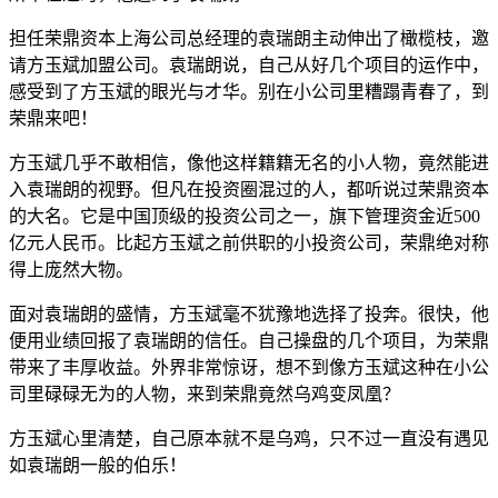
担任荣鼎资本上海公司总经理的袁瑞朗主动伸出了橄榄枝，邀
请方玉斌加盟公司。袁瑞朗说，自己从好几个项目的运作中，
感受到了方玉斌的眼光与才华。别在小公司里糟蹋青春了，到
荣鼎来吧！
方玉斌几乎不敢相信，像他这样籍籍无名的小人物，竟然能进
入袁瑞朗的视野。但凡在投资圈混过的人，都听说过荣鼎资本
的大名。它是中国顶级的投资公司之一，旗下管理资金近500
亿元人民币。比起方玉斌之前供职的小投资公司，荣鼎绝对称
得上庞然大物。
面对袁瑞朗的盛情，方玉斌毫不犹豫地选择了投奔。很快，他
便用业绩回报了袁瑞朗的信任。自己操盘的几个项目，为荣鼎
带来了丰厚收益。外界非常惊讶，想不到像方玉斌这种在小公
司里碌碌无为的人物，来到荣鼎竟然乌鸡变凤凰？
方玉斌心里清楚，自己原本就不是乌鸡，只不过一直没有遇见
如袁瑞朗一般的伯乐！