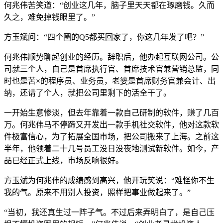
何兆伟苦笑道：“创业这几年，脑子里天天都在琢磨钱。久而
久之，难免掉钱眼里了。”
方玉斌问：“四个圈的Q5都买回家了，你这几年发了吧？”
何兆伟顺势聊起创业的经历。辞职后，他办起互联网公司。公
司就三个人，自己是首席执行官、首席技术官兼营销总监，同
时也是苦×的程序员、业务员，老婆是首席财务官兼会计、出
纳，还请了个人，就把公司里剩下的活全干了。
一开始生意惨淡，但去年靠着一款自己研制的软件，赚了几百
万。何兆伟马不停蹄又开发出一款手机社交软件，他对这款软
件极富信心，为了拓展全国市场，把公司搬来了上海。之前这
半年，他领着二十几号员工没日没夜地测试新软件。如今，产
品已经正式上线，市场反响很好。
方玉斌为何兆伟的成绩感到高兴，他开玩笑说：“难怪你不生
我的气。原来不用别人投资，照样把事业做起来了。”
“当初，我还真生过一阵子气。不过后来弄明白了，是自己压