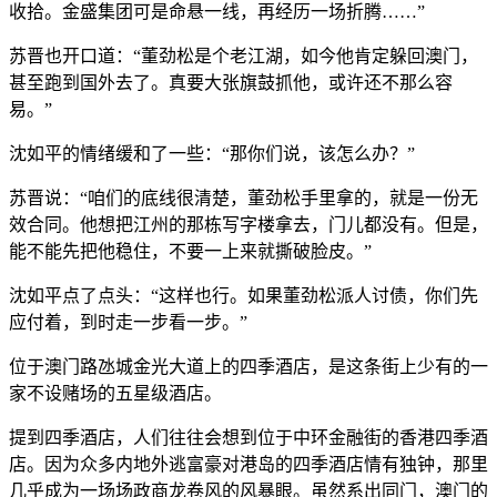
收拾。金盛集团可是命悬一线，再经历一场折腾……”
苏晋也开口道：“董劲松是个老江湖，如今他肯定躲回澳门，
甚至跑到国外去了。真要大张旗鼓抓他，或许还不那么容
易。”
沈如平的情绪缓和了一些：“那你们说，该怎么办？”
苏晋说：“咱们的底线很清楚，董劲松手里拿的，就是一份无
效合同。他想把江州的那栋写字楼拿去，门儿都没有。但是，
能不能先把他稳住，不要一上来就撕破脸皮。”
沈如平点了点头：“这样也行。如果董劲松派人讨债，你们先
应付着，到时走一步看一步。”
位于澳门路氹城金光大道上的四季酒店，是这条街上少有的一
家不设赌场的五星级酒店。
提到四季酒店，人们往往会想到位于中环金融街的香港四季酒
店。因为众多内地外逃富豪对港岛的四季酒店情有独钟，那里
几乎成为一场场政商龙卷风的风暴眼。虽然系出同门，澳门的