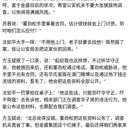
呼，鉴于金盛目前的状况，希望公安机关不要大张旗鼓地调
查，以免闹得满城风雨。”
苏晋说：“董劲松手里拿着合同，估计很快就会上门讨债，到
时咱们怎么应付？”
沈如平大手一挥：“不用他上门，老子就要去找他！既然报了
案，就让公安局去把这家伙抓回来。”
方玉斌抿了一口茶，说：“起初我也这样想，不过听华守正
说，他被放回来后，还和董劲松通过电话。董劲松威胁说，他
手里不光有合同，还有华氏家族在澳门赌博以及通过地下钱庄
洗钱的资料，惹毛了，他会把这些资料全部公开。”
沈如平一巴掌拍在桌子上：“他这些话，只能恐吓华守正，吓
不倒我！去告诉他，相关部门正在调查华子贤的违法行为，他
能公布这些材料，也算配合我们调查。”
方玉斌说：“沈总说得没错。董劲松把这些资料公布了，调查
机关真省了事。但金盛集团这个烂摊子，最后还得咱们两家来