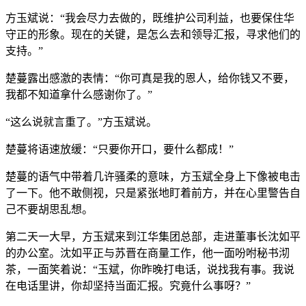
方玉斌说：“我会尽力去做的，既维护公司利益，也要保住华
守正的形象。现在的关键，是怎么去和领导汇报，寻求他们的
支持。”
楚蔓露出感激的表情：“你可真是我的恩人，给你钱又不要，
我都不知道拿什么感谢你了。”
“这么说就言重了。”方玉斌说。
楚蔓将语速放缓：“只要你开口，要什么都成！”
楚蔓的语气中带着几许骚柔的意味，方玉斌全身上下像被电击
了一下。他不敢侧视，只是紧张地盯着前方，并在心里警告自
己不要胡思乱想。
第二天一大早，方玉斌来到江华集团总部，走进董事长沈如平
的办公室。沈如平正与苏晋在商量工作，他一面吩咐秘书沏
茶，一面笑着说：“玉斌，你昨晚打电话，说找我有事。我说
在电话里讲，你却坚持当面汇报。究竟什么事呀？”