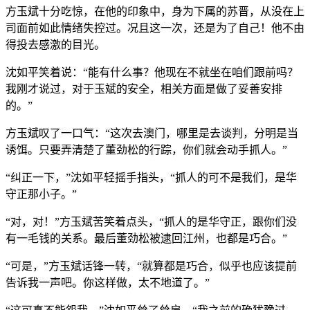
方玉斌十分吃惊，在他的印象中，身为下属的苏晋，从没在上
司面前如此情绪失控过。况且这一次，还是为了自己！他不由
得投去感激的目光。
沈如平笑着说：“能有什么事？他现在不就坐在咱们跟前吗？
我刚才说过，对于玉斌的安全，相关方面是做了妥善安排
的。”
方玉斌叹了一口气：“这次去澳门，哪里是去谈判，分明是当
诱饵。只要弄清楚了董劲松的行踪，你们就会动手抓人。”
“纠正一下，”沈如平轻摇手指头，“抓人的可不是我们，是华
守正那小子。”
“对，对！”方玉斌苦笑着点头，“抓人的是华守正，跟你们没
有一毛钱的关系。最后董劲松被逮回江州，也都是巧合。”
“可是，”方玉斌话锋一转，“就算都是巧合，似乎也应该提前
告诉我一声吧。你这样做，太不地道了。”