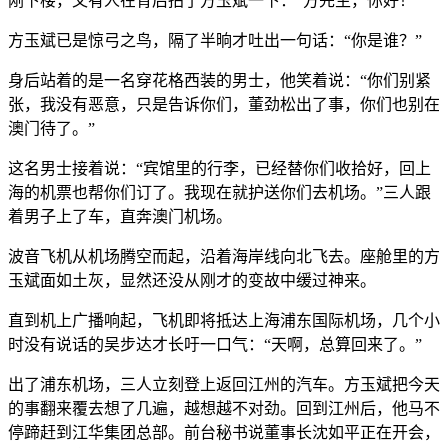
刚下楼，又有人在背后拍了方玉斌一下：“方先生，你好！”
方玉斌已是惊弓之鸟，隔了半晌才吐出一句话：“你是谁？”
身后站着的是一名穿花格西装的男士，他笑着说：“你们别紧
张，我没有恶意，只是告诉你们，董劲松出了事，你们也别在
澳门待了。”
这名男士接着说：“宾馆里的行李，已经替你们收拾好，回上
海的机票也帮你们订了。我现在就护送你们去机场。”三人跟
着男子上了车，直奔澳门机场。
波音飞机从机场腾空而起，沿着海岸线向北飞去。座舱里的方
玉斌面如土灰，显然还没从刚才的变故中缓过神来。
直到机上广播响起，飞机即将抵达上海浦东国际机场，几个小
时没有说话的吴步达才长吁一口气：“天啊，总算回来了。”
出了浦东机场，三人立刻登上返回江州的汽车。方玉斌把今天
的事翻来覆去想了几遍，越想越不对劲。回到江州后，他马不
停蹄赶到江华集团总部。前台秘书说董事长沈如平正在开会，