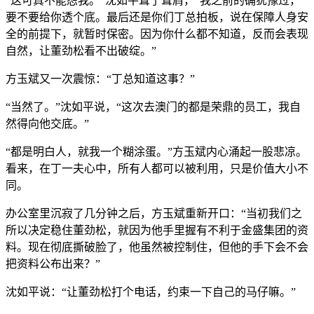
“这可真不能怨我。”沈如平耸了耸肩，“我之前的确犹豫过，
要不要给你透个底。最后还是你们丁总拍板，说在保障人身安
全的前提下，就暂时保密。因为你什么都不知道，反而会表现
自然，让董劲松看不出破绽。”
方玉斌又一次震惊：“丁总知道这事？”
“当然了。”沈如平说，“这次去澳门的都是荣鼎的员工，我自
然得向他交底。”
“都是明白人，就我一个糊涂蛋。”方玉斌内心涌起一股悲凉。
看来，在丁一夫心中，所有人都可以被利用，只是价值大小不
同。
办公室里沉寂了几分钟之后，方玉斌重新开口：“当初我们之
所以决定稳住董劲松，就因为他手里握有不利于金盛集团的资
料。现在彻底撕破脸了，他虽然被控制住，但他的手下会不会
把资料公布出来？”
沈如平说：“让董劲松打个电话，约束一下自己的马仔嘛。”