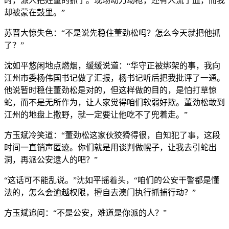
时，派人把姓董的抓了。现场动刀动枪，还有人流了血，而我
却被蒙在鼓里。”
苏晋大惊失色：“不是说先稳住董劲松吗？怎么今天就把他抓
了？”
沈如平悠闲地点燃烟，缓缓说道：“华守正被绑架的事，我向
江州市委杨伟国书记做了汇报，杨书记听后把我批评了一通。
他说暂时稳住董劲松是对的，但这样做的目的，是怕打草惊
蛇，而不是无所作为，让人家觉得咱们软弱好欺。董劲松敢到
江州的地盘上撒野，就一定要让他吃不了兜着走。”
方玉斌冷笑道：“董劲松这家伙狡猾得很，自知犯了事，这段
时间一直销声匿迹。你们就是用谈判做幌子，让我去引蛇出
洞，再派公安逮人的吧？”
“这话可不能乱说。”沈如平摇着头，“咱们的公安干警都是懂
法的，怎么会逾越权限，擅自去澳门执行抓捕行动？”
方玉斌追问：“不是公安，难道是你派的人？”