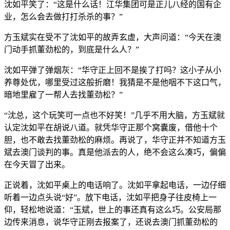
沈如平笑了：“这是什么话！江华集团可是正儿八经的国有企
业，怎么会去做打打杀杀的事？”
方玉斌实在受不了沈如平的故弄玄虚，大声问道：“今天在澳
门动手抓董劲松的，到底是什么人？”
沈如平弹了弹烟灰：“华守正上回不是挨了打吗？这小子从小
养尊处优，哪里受过这般折磨！我猜是不是他咽不下这口气，
暗地里雇了一帮人去找董劲松？”
“沈总，这个玩笑可一点也不好笑！”几乎不用大脑，方玉斌就
认定沈如平在胡说八道。就凭华守正那个窝囊废，借他十个
胆，也不敢去找董劲松的麻烦。再说了，华守正并不知道方玉
斌去澳门谈判的事。真是他派去的人，绝不会这么凑巧，偏偏
在今天冒了出来。
正说着，沈如平桌上的电话响了。沈如平拿起电话，一边仔细
听着一边点头说“好”。放下电话，沈如平把身子往皮椅上一
仰，轻松地说道：“玉斌，世上的事还真有这么巧。公安局那
边传来消息，说华守正刚去报案了，还说去澳门抓董劲松的