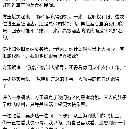
好吃？真正的美食在民间。”
方玉斌笑起来：“你们俩说得都对。一来，我职权有限，这次
住进五星级酒店，还是总公司特批的。再在酒店里消费山珍海
味，回去可报不了账。二来，高级酒店的菜的确没什么好吃
的。”
佟小知依旧是嬉皮笑脸：“老大，你什么时候当上大领导，有
报账权限了，我们也好跟着吃香喝辣？”
方玉斌说：“我能不能当大领导，还得看你们支不支持工作。”
吴步达笑着说：“以咱们方总的本事，大领导的位置还跑得
了！”
进入一家餐馆，方玉斌点了澳门有名的黑椒烧鹅。三人的肚子
早就咕咕叫，只等美味端上桌便大快朵颐。
一边吃着，吴步达一边问：“小知，从上海到澳门的飞机上，
你一直在看武侠小说。我以为只有自己喜欢看，没想到你一个