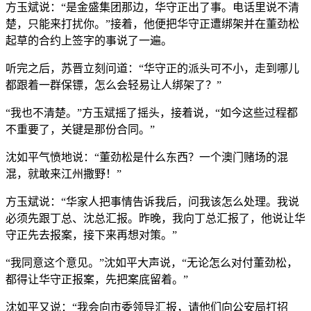
方玉斌说：“是金盛集团那边，华守正出了事。电话里说不清
楚，只能来打扰你。”接着，他便把华守正遭绑架并在董劲松
起草的合约上签字的事说了一遍。
听完之后，苏晋立刻问道：“华守正的派头可不小，走到哪儿
都跟着一群保镖，怎么会轻易让人绑架了？”
“我也不清楚。”方玉斌摇了摇头，接着说，“如今这些过程都
不重要了，关键是那份合同。”
沈如平气愤地说：“董劲松是什么东西？一个澳门赌场的混
混，就敢来江州撒野！”
方玉斌说：“华家人把事情告诉我后，问我该怎么处理。我说
必须先跟丁总、沈总汇报。昨晚，我向丁总汇报了，他说让华
守正先去报案，接下来再想对策。”
“我同意这个意见。”沈如平大声说，“无论怎么对付董劲松，
都得让华守正报案，先把案底留着。”
沈如平又说：“我会向市委领导汇报，请他们向公安局打招