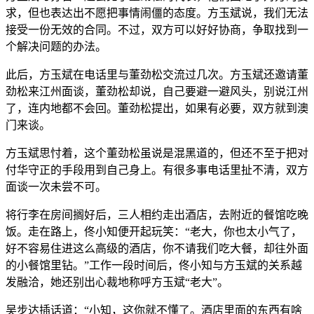
求，但也表达出不愿把事情闹僵的态度。方玉斌说，我们无法
接受一份无效的合同。不过，双方可以好好协商，争取找到一
个解决问题的办法。
此后，方玉斌在电话里与董劲松交流过几次。方玉斌还邀请董
劲松来江州面谈，董劲松却说，自己要避一避风头，别说江州
了，连内地都不会回。董劲松提出，如果有必要，双方就到澳
门来谈。
方玉斌思忖着，这个董劲松虽说是混黑道的，但还不至于把对
付华守正的手段用到自己身上。有很多事电话里扯不清，双方
面谈一次未尝不可。
将行李在房间搁好后，三人相约走出酒店，去附近的餐馆吃晚
饭。走在路上，佟小知便开起玩笑：“老大，你也太小气了，
好不容易住进这么高级的酒店，你不请我们吃大餐，却往外面
的小餐馆里钻。”工作一段时间后，佟小知与方玉斌的关系越
发融洽，她还别出心裁地称呼方玉斌“老大”。
吴步达插话道：“小知，这你就不懂了。酒店里面的东西有啥