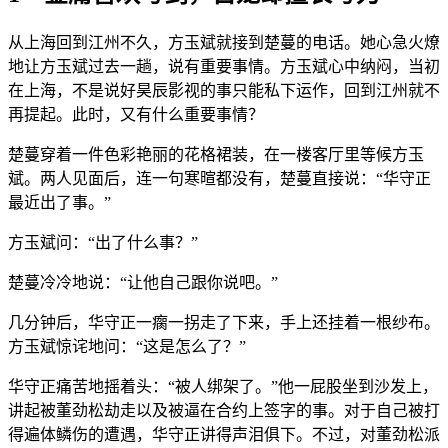
从上海回到江州不久，方玉斌就接到楚蔓的电话。她心急火燎
地让方玉斌过去一趟，说有重要事情。方玉斌心中纳闷，当初
在上海，不是说好昊辰影视的事只能私下运作，回到江州就不
再提起。此时，又有什么重要事情？
楚蔓穿着一件色彩艳丽的花格裙装，在一楼客厅里等候方玉
斌。两人见面后，连一句寒暄都没有，楚蔓直接说：“华守正
最近出了事。”
方玉斌问：“出了什么事？”
楚蔓冷冷地说：“让他自己跟你说吧。”
几分钟后，华守正一瘸一拐走了下来，手上还挂着一根纱布。
方玉斌惊诧地问：“这是怎么了？”
华守正痛苦地摇着头：“被人绑架了。”他一屁股坐到沙发上，
讲起被董劲松劫走以及被逼在合约上签字的事。对于自己被打
得遍体鳞伤的遭遇，华守正讲得声泪俱下。不过，对董劲松派