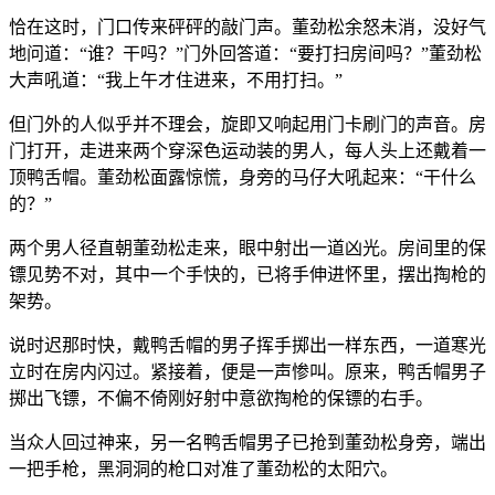
恰在这时，门口传来砰砰的敲门声。董劲松余怒未消，没好气
地问道：“谁？干吗？”门外回答道：“要打扫房间吗？”董劲松
大声吼道：“我上午才住进来，不用打扫。”
但门外的人似乎并不理会，旋即又响起用门卡刷门的声音。房
门打开，走进来两个穿深色运动装的男人，每人头上还戴着一
顶鸭舌帽。董劲松面露惊慌，身旁的马仔大吼起来：“干什么
的？”
两个男人径直朝董劲松走来，眼中射出一道凶光。房间里的保
镖见势不对，其中一个手快的，已将手伸进怀里，摆出掏枪的
架势。
说时迟那时快，戴鸭舌帽的男子挥手掷出一样东西，一道寒光
立时在房内闪过。紧接着，便是一声惨叫。原来，鸭舌帽男子
掷出飞镖，不偏不倚刚好射中意欲掏枪的保镖的右手。
当众人回过神来，另一名鸭舌帽男子已抢到董劲松身旁，端出
一把手枪，黑洞洞的枪口对准了董劲松的太阳穴。