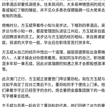
四季酒店却要低调很多。往来其间的，大多是神情悠闲的观光
客或输红了眼的赌徒，并不见众多黑衣保镖簇拥一位大佬来去
匆匆的场面。
傍晚时分，方玉斌带着佟小知与吴步达，下榻到四季酒店。吴
步达与佟小知一样，都是管理团队进驻江州后，方玉斌亲自面
试招聘进来的员工。吴步达与方玉斌的经历相似，来自普通家
庭，就读的大学也一般，毕业后在职场苦苦打拼多年。
方玉斌从自己的经历中悟出一个道理，越是提拔那些出身寒微
的人，人家才越会对你感恩戴恩。就如同当年的自己，职场厮
混多年却一事无成，因此对袁瑞朗的知遇之恩才会那般感激涕
零。
此次澳门之行，方玉斌正是要登门拜访董劲松。就在方玉斌与
沈如平商定了应对之策后不久，董劲松的手下便找上门来。他
们拿着华守正已经签字的合约，扬言要把金盛集团旗下的一栋
写字楼拿去抵债。
方玉斌与苏晋一起会见了董劲松的代表，他们回绝了对方的要