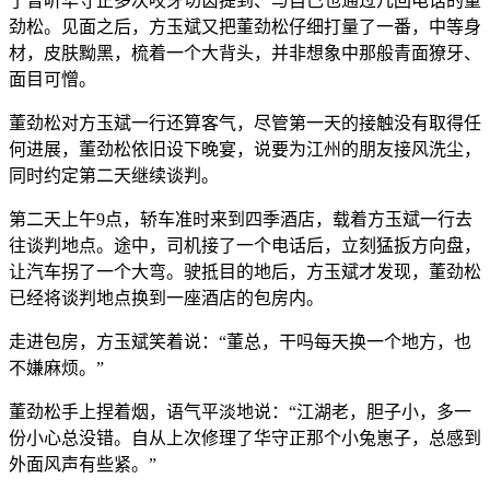
了曾听华守正多次咬牙切齿提到、与自己也通过几回电话的董
劲松。见面之后，方玉斌又把董劲松仔细打量了一番，中等身
材，皮肤黝黑，梳着一个大背头，并非想象中那般青面獠牙、
面目可憎。
董劲松对方玉斌一行还算客气，尽管第一天的接触没有取得任
何进展，董劲松依旧设下晚宴，说要为江州的朋友接风洗尘，
同时约定第二天继续谈判。
第二天上午9点，轿车准时来到四季酒店，载着方玉斌一行去
往谈判地点。途中，司机接了一个电话后，立刻猛扳方向盘，
让汽车拐了一个大弯。驶抵目的地后，方玉斌才发现，董劲松
已经将谈判地点换到一座酒店的包房内。
走进包房，方玉斌笑着说：“董总，干吗每天换一个地方，也
不嫌麻烦。”
董劲松手上捏着烟，语气平淡地说：“江湖老，胆子小，多一
份小心总没错。自从上次修理了华守正那个小兔崽子，总感到
外面风声有些紧。”