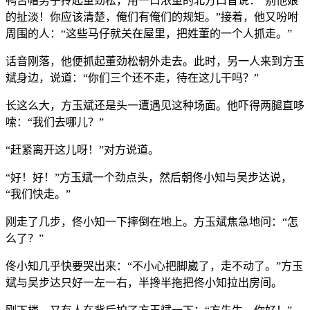
鸭舌帽男子拎起董劲松，用一口浓重的北方口音说：“别他娘
的扯淡！你应该清楚，俺们有俺们的规矩。”接着，他又吩咐
周围的人：“这些马仔就关在屋里，把姓董的一个人抓走。”
话音刚落，他便抓起董劲松朝外走去。此时，另一人来到方玉
斌身边，说道：“你们三个还不走，待在这儿干吗？”
长这么大，方玉斌还是头一遭遇见这种场面。他吓得两腿直哆
嗦：“我们去哪儿？”
“赶紧离开这儿呀！”对方说道。
“好！好！”方玉斌一个劲点头，然后朝佟小知与吴步达说，
“我们快走。”
刚走了几步，佟小知一下摔倒在地上。方玉斌焦急地问：“怎
么了？”
佟小知几乎快要哭出来：“不小心把脚崴了，走不动了。”方玉
斌与吴步达只好一左一右，半搀半拖把佟小知拉出房间。