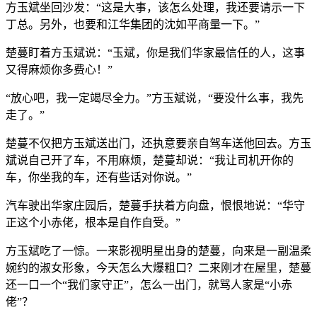
方玉斌坐回沙发：“这是大事，该怎么处理，我还要请示一下
丁总。另外，也要和江华集团的沈如平商量一下。”
楚蔓盯着方玉斌说：“玉斌，你是我们华家最信任的人，这事
又得麻烦你多费心！”
“放心吧，我一定竭尽全力。”方玉斌说，“要没什么事，我先
走了。”
楚蔓不仅把方玉斌送出门，还执意要亲自驾车送他回去。方玉
斌说自己开了车，不用麻烦，楚蔓却说：“我让司机开你的
车，你坐我的车，还有些话对你说。”
汽车驶出华家庄园后，楚蔓手扶着方向盘，恨恨地说：“华守
正这个小赤佬，根本是自作自受。”
方玉斌吃了一惊。一来影视明星出身的楚蔓，向来是一副温柔
婉约的淑女形象，今天怎么大爆粗口？二来刚才在屋里，楚蔓
还一口一个“我们家守正”，怎么一出门，就骂人家是“小赤
佬”？