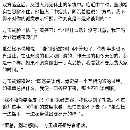
双方落座后，又进入到无休止的争执中。临近中午时，董劲松
实在忍耐不住，他掐灭手中烟头，阴沉着脸说：“方总，我不
得不对你的诚意表示怀疑。你究竟是不是来谈判的？”
方玉斌脸上依旧挂着笑容：“这是什么话？没有诚意，我干吗
大老远跑来澳门？”
董劲松不悦地说：“咱们接触的时间不算短了，你却半步也不
肯退让，在江州谈的和来澳门谈的，昨天谈的和今天谈的，都
是一个样。如果不愿意做出一丁点妥协，我看就不要浪费大家
的时间。”
方玉斌解释说：“既然是谈判，肯定是一个互相沟通的过程。
如果董总提什么，我便一口答应下来，那也不叫谈判嘛。”
“我不和你耍嘴皮子！你们来者是客，我也尽到了礼数。不过
谈判这事，就你们的态度来看，恐怕是谈不下去了。”董劲松
一边摆手，一边起身做出要离开的样子。
“董总，别动怒嘛。”方玉斌还想好言相劝。