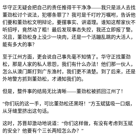
华守正无疑会把自己的责任推得干干净净——我只是派人去找
董劲松讨个说法，犯哪条罪了？我可是千叮咛万嘱咐，告诉他
们要和董劲松文明辩论，要摆事实、讲道理。谁知这帮家伙不
听招呼，竟然动了粗！最后发现事态失控，我还立即报了警。
况且，董劲松身上没少一块肉，还是一个活蹦乱跳的大活人，
能有多大的事？
至于江州方面，更会说自己事先毫不知情了。华守正找董劲
松，那是人家的私人恩怨，我们有什么办法！他们那一伙人，
怎么从澳门厮打到广东渔村，我们更不清楚。到了后来，还是
外地警方抓到董劲松，才通知我们的。
但是，整件事的结局无比清晰——董劲松被抓回江州了！
“你们玩的这一手，可比董劲松还黑呀！”方玉斌猛吸一口烟，
从牙缝里挤出这句话。
这时，苏晋却激动地说道：“你们这样做，有没有考虑到玉斌
的安全？他要有个三长两短怎么办？”