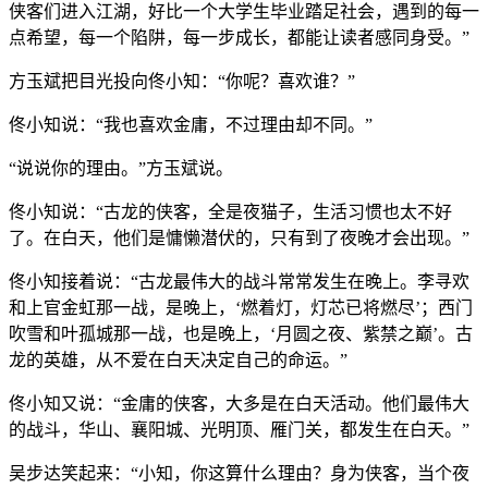
侠客们进入江湖，好比一个大学生毕业踏足社会，遇到的每一
点希望，每一个陷阱，每一步成长，都能让读者感同身受。”
方玉斌把目光投向佟小知：“你呢？喜欢谁？”
佟小知说：“我也喜欢金庸，不过理由却不同。”
“说说你的理由。”方玉斌说。
佟小知说：“古龙的侠客，全是夜猫子，生活习惯也太不好
了。在白天，他们是慵懒潜伏的，只有到了夜晚才会出现。”
佟小知接着说：“古龙最伟大的战斗常常发生在晚上。李寻欢
和上官金虹那一战，是晚上，‘燃着灯，灯芯已将燃尽’；西门
吹雪和叶孤城那一战，也是晚上，‘月圆之夜、紫禁之巅’。古
龙的英雄，从不爱在白天决定自己的命运。”
佟小知又说：“金庸的侠客，大多是在白天活动。他们最伟大
的战斗，华山、襄阳城、光明顶、雁门关，都发生在白天。”
吴步达笑起来：“小知，你这算什么理由？身为侠客，当个夜