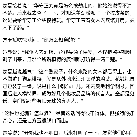
楚蔓接着说：“华守正究竟是怎么被劫走的，他始终说得不清
不楚。后来我去查了一下，才知道董劲松派了一个拉皮条的，
说是要给华守正介绍模特玩。华守正带着女人去宾馆开房，被
人下了药。”
方玉斌吃惊地问：“你怎么知道的？”
楚蔓说：“我派人去酒店，花钱买通了保安，不仅把监控视频
调了出来，连那个所谓模特的底细都打听得一清二楚。”
楚蔓越说越气：“这个败家子，什么来路的女人都看得上，也
不嫌脏！狗屁模特，就是从外地来江州卖淫的鸡婆。花钱把自
己包装了一番，说是什么中韩混血儿，还去奥地利学钢琴，回
国后进入模特界，成为好几个化妆品品牌的代言人。全都是鬼
话，专门骗那些有眼无珠的臭男人。”
“这种也能骗？怎么骗？”尽管这话问得很不得体，但强烈的好
奇心，还是让方玉斌脱口而出。
楚蔓说：“开始我也不明白，后来打听了一下，发觉他们的手