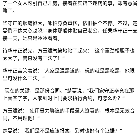
了一个女人勾引自己开房，接着在宾馆下迷药的事，却有意省
略了。
华守正的烟瘾挺大，哪怕身负重伤，依旧抽个不停。不过，楚
蔓倒不像关心赵晓宇身体那般体贴自己老公，任凭华守正一支
接一支，她只是冷冷看着。
待华守正说完，方玉斌气愤地站了起来：“这个董劲松胆子也
太大了，简直没有王法了！”
华守正苦笑着说：“人家是混黑道的，玩的就是黑吃黑，他眼
里可没什么王法。”
“现在的关键，是那份合同。”楚蔓说，“我们家守正毕竟在那
上面签了字，人家到时上门要求执行合约，可怎么办？”
方玉斌说：“使用暴力胁迫的手段逼人签署的，根本是无效合
同，不用理他！”
楚蔓说：“我们是不是应该报案，到时也好有个证据？”