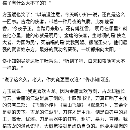
猫子有什么大不了的？”
方玉斌也笑了：“以前没注意，今天听小知一说，还真是这么
一回事。古龙的侠客，带着一种月夜的气质。比如楚留
香，‘今夜子正，当踏月来取’。还有傅红雪，‘明月在哪里？就
在他心里，他的心就是明月’。金庸的侠客，生时颂的是‘侠之
大者、为国为民’，死前唱的是‘焚我残躯、熊熊圣火’。他们最
强的武者姓东方，最好的武功名葵花，一切都指向太阳。”
佟小知朝吴步达吐了吐舌头：“听到了吧，白天和夜晚可大不
一样的。”
“说了这么久，老大，你究竟更喜欢谁？”佟小知问道。
方玉斌说：“我更喜欢古龙。因为金庸喜欢写剑，古龙却擅长
写刀。金庸的江湖是属于剑的，十四部书里，刀真正唱了主角
的只有三部：《飞狐外传》《雪山飞狐》《鸳鸯刀》，其余全
是剑的天下。古龙的江湖里，刀客才是主角。剑是白刃中的君
王，高贵、优雅。刀是兵器中的狂客，粗犷、暴力、直接。我
猜古龙的潜意识里，大概觉得剑是虚伪自负的。他要用孤傲的