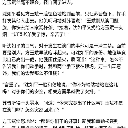
方玉斌丝毫不理会，径自闯了进去。
沈如平看见方玉斌一脸愠色地站到面前，只让苏晋留下，挥手
打发其他人出去。他笑呵呵地对苏晋说：“玉斌刚从澳门凯
旋，你快去给人家沏杯茶。”接着，沈如平又扔给方玉斌一支
烟：“知道老弟受了惊，辛苦了！”
听沈如平的口气，对于发生在澳门的事他可是一清二楚。面前
要是别人，方玉斌早就咆哮起来。可沈如平的身份、地位毕竟
比自己高出一截，他强压住怒火，质问道：“这种事，怎么不
告诉我？你们动手时，我和两个手下就在现场。万一出现意
外，我们的命就那么不值钱？”
“言重了。”沈如平一脸和蔼地说，“你不好端端地站在这儿
吗？对于你们的安全，相关方面早就做了安排。”
苏晋听得一头雾水，问道：“今天究竟出了什么事？玉斌不是
在澳门吗？怎么突然回来了？”
方玉斌恼怒地说：“都是你们干的好事！趁我和董劲松谈判