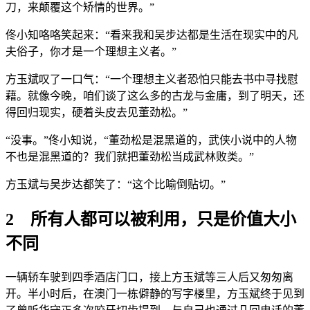
刀，来颠覆这个矫情的世界。”
佟小知咯咯笑起来：“看来我和吴步达都是生活在现实中的凡
夫俗子，你才是一个理想主义者。”
方玉斌叹了一口气：“一个理想主义者恐怕只能去书中寻找慰
藉。就像今晚，咱们谈了这么多的古龙与金庸，到了明天，还
得回归现实，硬着头皮去见董劲松。”
“没事。”佟小知说，“董劲松是混黑道的，武侠小说中的人物
不也是混黑道的？我们就把董劲松当成武林败类。”
方玉斌与吴步达都笑了：“这个比喻倒贴切。”
2 所有人都可以被利用，只是价值大小
不同
一辆轿车驶到四季酒店门口，接上方玉斌等三人后又匆匆离
开。半小时后，在澳门一栋僻静的写字楼里，方玉斌终于见到