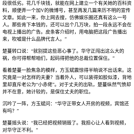
段很低劣。花几千块钱，就能在网上建立一个有关她的百科资
料，顺便弄一个加V的微博号，甚至再发几篇来历不明的宣传
文章。如此一来，你上网去搜，仿佛娱乐圈还真有这么一号
人。那些肯下本钱的，还可以出个几万块，拍一段永远不会在
电视上播出的广告。皮条客介绍时，用电脑把这段广告播出
来，吹嘘是什么品牌代言人。”
楚蔓转口说：“就别提这些恶心事了。华守正闯出这么大的
祸，你可得帮帮咱们，起码得把他的总裁位置保住。”
看着楚蔓一脸焦急的模样，方玉斌震惊得半晌说不出话来。这
究竟是一对怎样的夫妻？当着外人，可以装得如胶似漆，背地
里却直斥老公为“小赤佬”。对于丈夫的出轨，楚蔓纵然气愤却
并不在意，她计较的，是保住丈夫的职位。
沉吟了一阵，方玉斌问：“华守正带女人开房的视频，宾馆还
有吗？”
楚蔓摇头说：“我已经把视频销毁了。我担心让人看到视频，
对华守正不利。”