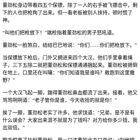
董劲松身边带着四五个保镖，除了一人的右手被飞镖击中，剩
下的人也把枪掏了出来。但一看老板被别人挟持，顿时慌了
神。
“叫他们把枪放下！”端枪指着董劲松的男子怒吼道。
董劲松一脸煞白，结结巴巴地说：“你们……你们把枪放下。”
当保镖放下枪后，门外又拥进来四个大汉，他们手里拿着绳
子，三下五除二就把董劲松和保镖通通捆起来。董劲松被摁倒
在地上，口里还在叫嚷：“你们知道我是谁吗？敢跑到这里撒
野？”
一个大汉飞起一脚，踹得董劲松鼻血都流了出来。接着，他又
骂骂咧咧道：“老子管你是谁，今天收拾的就是你！”
挨了一脚，董劲松老实了许多，他求饶道：“兄弟，是不是有
什么误会？大家出来混不就是为了钱吗？对方给你多少钱，我
出双倍。”