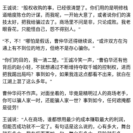
王诚说：“股权收购的事，已经很清楚了。你们用的是明修栈
道暗度陈仓的计谋，而我呢，一开始大意了，或者说你们的演
技太好，把我给骗过去了。商场里不问是非，只论成败。我老
眼昏花，只能怪自己，怨不得别人。”
“不，不！”哪怕是假话，曹仲华还得继续说，“或许双方在沟
通上有不到位的地方，但绝不是存心骗你。”
“你们的目的，我一清二楚。”王诚冷笑一声，“曹伯华还有他
背后的赵小轻，不就想通过不断增持夺取千城的控制权，进而
把我踢出局吗？事到如今，如果我连这点都看不出来，就白在
江湖上混了这么多年。”
曹仲华闷不作声。对面坐着的，毕竟是精明过人的商场老手，
你可以骗人家一时，还能骗人家一世？事到如今，任何遮掩都
是徒劳！
王诚说：“人在商场，谁都想用最少的成本赚取最大的利润，
但能否成功就不一定了。有句话是这么说的，心有多大，舞台