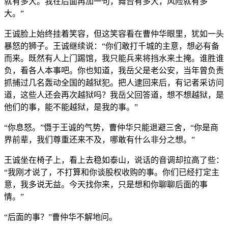
就有多大。我在后面再加一句，舞台有多大，风险就有多
大。”
王诚脸上始终挂着笑容，但这笑容看在曹仲华眼里，犹如一头
暴怒的狮子。王诚继续说：“你们敢打千城的主意，想必有备
而来。既然有人上门踢馆，我只能兵来将挡水来土掩。谁胜谁
负，看各人本事吧。你也知道，我岳父是老公安，当年曾负责
抓捕过几名轰动全国的越狱犯。把人逮回来后，有记者采访问
道，这些人还会再次越狱吗？我岳父回答道，想不想越狱，是
他们的事，能不能越狱，是我的事。”
“你息怒。”慑于王诚的气势，曹仲华只能退避三舍，“你是商
界前辈，我们尊重还来不及，哪敢有什么非分之想。”
王诚坐在椅子上，看上去稳如泰山，说话的音调却拉高了些：
“我刚才说了，不打算和你谈股权收购的事。你们已经打定主
意，我多说无益。今天找你来，只是想和你聊聊后面的事
情。”
“后面的事？”曹仲华不解地问。