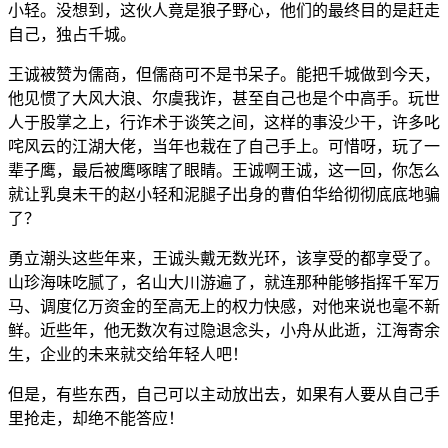
小轻。没想到，这伙人竟是狼子野心，他们的最终目的是赶走
自己，独占千城。
王诚被赞为儒商，但儒商可不是书呆子。能把千城做到今天，
他见惯了大风大浪、尔虞我诈，甚至自己也是个中高手。玩世
人于股掌之上，行诈术于谈笑之间，这样的事没少干，许多叱
咤风云的江湖大佬，当年也栽在了自己手上。可惜呀，玩了一
辈子鹰，最后被鹰啄瞎了眼睛。王诚啊王诚，这一回，你怎么
就让乳臭未干的赵小轻和泥腿子出身的曹伯华给彻彻底底地骗
了？
勇立潮头这些年来，王诚头戴无数光环，该享受的都享受了。
山珍海味吃腻了，名山大川游遍了，就连那种能够指挥千军万
马、调度亿万资金的至高无上的权力快感，对他来说也毫不新
鲜。近些年，他无数次有过隐退念头，小舟从此逝，江海寄余
生，企业的未来就交给年轻人吧！
但是，有些东西，自己可以主动放出去，如果有人要从自己手
里抢走，却绝不能答应！