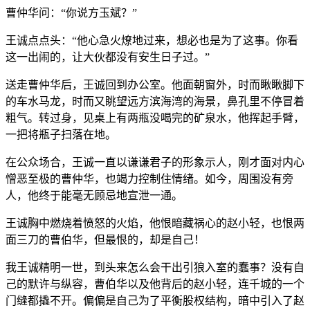
曹仲华问：“你说方玉斌？”
王诚点点头：“他心急火燎地过来，想必也是为了这事。你看
这一出闹的，让大伙都没有安生日子过。”
送走曹仲华后，王诚回到办公室。他面朝窗外，时而瞅瞅脚下
的车水马龙，时而又眺望远方滨海湾的海景，鼻孔里不停冒着
粗气。转过身，见桌上有两瓶没喝完的矿泉水，他挥起手臂，
一把将瓶子扫落在地。
在公众场合，王诚一直以谦谦君子的形象示人，刚才面对内心
憎恶至极的曹仲华，也竭力控制住情绪。如今，周围没有旁
人，他终于能毫无顾忌地宣泄一通。
王诚胸中燃烧着愤怒的火焰，他恨暗藏祸心的赵小轻，也恨两
面三刀的曹伯华，但最恨的，却是自己！
我王诚精明一世，到头来怎么会干出引狼入室的蠢事？没有自
己的默许与纵容，曹伯华以及他背后的赵小轻，连千城的一个
门缝都撬不开。偏偏是自己为了平衡股权结构，暗中引入了赵