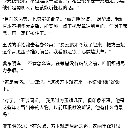
今天找他来，不过是敲一敲警钟，希望他不要一条道走到黑。
他们是聪明人，应该能听懂我的话。”
“目前这局势，也只能如此了。”虞东明说道，“对华海，我们
原本不抱多大希望，能实施一点干扰就算达到目的。但对于荣
鼎，可一定得拉住了。”
王诚的手指敲击着办公桌：“费云鹏如今躲了起来，把方玉斌
这个青瓜蛋子推到前台。我看他是铁了心做墙头草。”
虞东明说：“不管怎么说，在荣鼎没有站队之前，咱们都得尽
力争取。”
“这是当然。”王诚说，“这次方玉斌过来，不妨和他好好谈一
下。”
“对了，”王诚问道，“我见过方玉斌几面，但印象不深。他是
这些年才冒出来的人物，以前压根就没听说。他有什么背景
吗？”
虞东明答道：“在荣鼎，方玉斌是后起之秀，这两年蹿升很