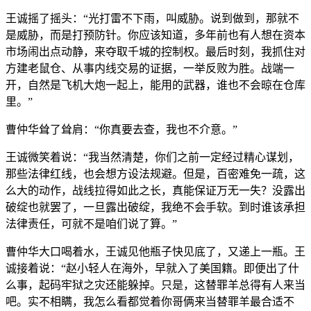
王诚摇了摇头：“光打雷不下雨，叫威胁。说到做到，那就不
是威胁，而是打预防针。你应该知道，多年前也有人想在资本
市场闹出点动静，来夺取千城的控制权。最后时刻，我抓住对
方建老鼠仓、从事内线交易的证据，一举反败为胜。战端一
开，自然是飞机大炮一起上，能用的武器，谁也不会晾在仓库
里。”
曹仲华耸了耸肩：“你真要去查，我也不介意。”
王诚微笑着说：“我当然清楚，你们之前一定经过精心谋划，
那些法律红线，也会想方设法规避。但是，百密难免一疏，这
么大的动作，战线拉得如此之长，真能保证万无一失？没露出
破绽也就罢了，一旦露出破绽，我绝不会手软。到时谁该承担
法律责任，可就不是咱们说了算。”
曹仲华大口喝着水，王诚见他瓶子快见底了，又递上一瓶。王
诚接着说：“赵小轻人在海外，早就入了美国籍。即便出了什
么事，起码牢狱之灾还能躲掉。只是，这替罪羊总得有人来当
吧。实不相瞒，我怎么看都觉着你哥俩来当替罪羊最合适不