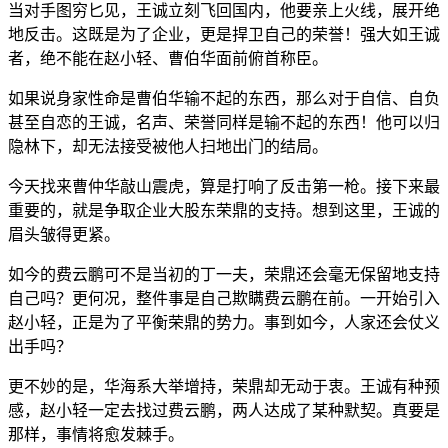
当对手图穷匕见，王诚立刻飞回国内，他要亲上火线，展开绝
地反击。这既是为了企业，更是捍卫自己的荣誉！强大如王诚
者，绝不能在赵小轻、曹伯华面前俯首称臣。
如果说身家性命是曹伯华输不起的东西，那么对于自信、自负
甚至自恋的王诚，名声、荣誉同样是输不起的东西！他可以归
隐林下，却无法接受被他人扫地出门的结局。
今天找来曹仲华敲山震虎，算是打响了反击第一枪。接下来最
重要的，就是争取企业大股东荣鼎的支持。想到这里，王诚的
眉头皱得更紧。
如今的费云鹏可不是当初的丁一夫，荣鼎还会毫无保留地支持
自己吗？更何况，整件事是自己欺瞒费云鹏在前。一开始引入
赵小轻，正是为了平衡荣鼎的势力。事到如今，人家还会仗义
出手吗？
更不妙的是，华海系大举增持，荣鼎却无动于衷。王诚有种预
感，赵小轻一定去找过费云鹏，两人达成了某种默契。真要是
那样，事情将愈发棘手。