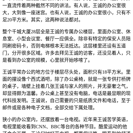
一直流传着两种截然不同的讲法。有人说，王诚的办公室很
大，大到像一座迷宫。也有人说，王诚的办公室很小，只有不
足20平方米。其实，这两种说法都对。
整个千城大厦28层全是王诚的专属办公楼层，里面办公室、休
息室、小型会议室、餐厅一应俱全。除非有特定的保安人员陪
同刷密码卡，否则电梯根本无法抵达。这层楼里还设有五道
门，分开很多区域。许多去拜见王诚的访客，还没见着人，只
是看到办公室的规模，心里就开始哆嗦了。
王诚平常办公的地方位于楼层尽头处，面积只有18平方米。里
面的摆设像个西式酒吧，除了办公桌椅，就是一张专供打桥牌
的桌子，墙壁上挂着几张王诚与家人的照片，并无豪奢之气，
却显得颇为温馨。办公桌上甚至没有电脑，电话是最显眼的现
代科技发明。王诚说，自己需要的只是纸质文件和电话，至于
邮件或是各种电子文档，全部交给下属处理。
狭小的办公室内，还摆放着一台电视。近年来王诚苦学英语，
电视里能收看到CNN、BBC等台的各种节目。酷爱运动的他