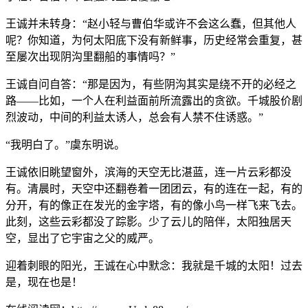
王诚并未转身：“赵小轻与曹伯华或许不会这么蠢，但其他人
呢？你知道，为何太阳底下没有新鲜事，历史经常会重复，甚
至屡次出现阴沟里翻船的事情吗？”
王诚自问自答：“那是因为，有些阴沟其实是绕不开的必经之
路——比如，一个人在利益面前所流露出的贪欲。千城股价剧
烈波动，中间的利益太诱人，总会有人禁不住诱惑。”
“我明白了。”虞东明说。
王诚依旧眺望窗外，滨海的天空无比湛蓝，连一片云彩都没
有。清晨时，天空中还翻卷着一团团云，有的连在一起，有的
分开，有的像正在发光的金字塔，有的像小鸟一样飞来飞去。
此刻，这些云彩都没了踪影。少了云儿的陪伴，太阳独居天
空，显出了它宇宙之父的威严。
迎着刺眼的阳光，王诚在心中默念：我就是千城的太阳！过去
是，现在也是！