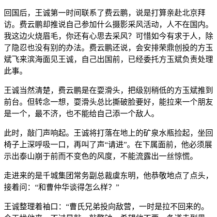
回国后，王诚第一时间联系了费云鹏，说是打算亲赴北京拜
访。费云鹏却推说自己参加什么摄影采风活动，人不在国内。
我这边火烧眉毛，你还有心思去采风？可惜如今有求于人，除
了隐忍也没有别的办法。费云鹏还说，会安排荣鼎创投的方玉
斌飞来滨海面见王诚，自己出国前，已经委托方玉斌负责处理
此事。
王诚当然清楚，费云鹏是在耍滑头，把级别稍低的方玉斌推到
前台。但转念一想，耍滑头总比撕破脸要好，能拉来一个朋友
是一个，最不济，也不能给自己添一个敌人。
此时，敲门声响起。王诚将打落在地上的矿泉水瓶捡起，坐回
椅子上深呼吸一口，再叫了声“请进”。在下属面前，他必须展
示出泰山崩于前而不变色的风度，不能流露出一丝惊慌。
走进来的是千城集团常务副总裁虞东明，他恭敬地点了点头，
接着问：“和曹仲华谈得怎么样？”
王诚整理着袖口：“曹氏兄弟投向敌营，一时是拉不回来的。