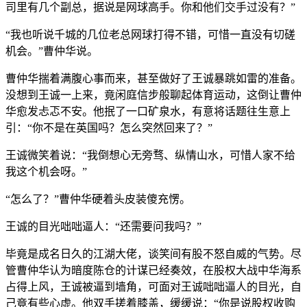
司里有几个副总，据说是网球高手。你和他们交手过没有？”
“我也听说千城的几位老总网球打得不错，可惜一直没有切磋
机会。”曹仲华说。
曹仲华揣着满腹心事而来，甚至做好了王诚暴跳如雷的准备。
没想到王诚一上来，竟闲庭信步般聊起体育运动，这倒让曹仲
华愈发忐忑不安。他抿了一口矿泉水，有意将话题往生意上
引：“你不是在英国吗？怎么突然回来了？”
王诚微笑着说：“我倒想心无旁骛、纵情山水，可惜人家不给
我这个机会呀。”
“怎么了？”曹仲华硬着头皮装傻充愣。
王诚的目光咄咄逼人：“还需要问我吗？”
毕竟是成名日久的江湖大佬，谈笑间有股不怒自威的气势。尽
管曹仲华认为暗度陈仓的计谋已经奏效，在股权大战中华海系
占得上风，王诚被逼到墙角，可面对王诚咄咄逼人的目光，自
己竟有些心虚。他双手搓着膝盖，缓缓说：“你是说股权收购