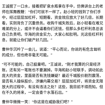
王诚抿了一口水，接着把矿泉水瓶拿在手中，仿佛讲台上的老
师在挥舞教鞭：“你们可就不一样了。赵小轻的钱到了你们手
中，经过层层加杠杆，短期看，资金效应放大了好几倍，长期
看，实则背负了沉重债务。收购千城失败后，赵小轻看在难兄
难弟的分上，或许不会逼着你们还钱，但那么多杠杆利息总该
自己负责吧。华海的资金实力，大家心知肚明。光这些杠杆利
息，就能让你们破产好几回。”
曹仲华沉吟了一会儿，说道：“平心而论，你说的有危言耸听
的成分，但也绝非毫无可能。”
“可不可能的，自己掂量吧。”王诚说，“刚才我算的只是经济
账，还有另一笔账也不要漏掉。华海和赵小轻联手，调动如此
庞大的资金，里面是否有洗钱嫌疑？最近千城股价剧烈震荡，
是否有人操纵股价，涉嫌内幕交易？层层加杠杆，将资金无限
放大的过程中，有没有违法之处？这些，我目前不得而知。但
在不久的将来，一定会查个水落石出。”
曹仲华微微一笑：“你这是在威胁我们吧？”