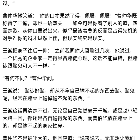
过。”
曹仲华微笑道：“你的口才果然了得，佩服，佩服！”曹仲华既
称赞了王诚，却也一语双关——如今可是你着了别人的道，四
面楚歌。从你口里说出来，似乎最该着急的反而是占得先机的
对手？你的辩才纵然上佳，但现实终究是现实。
王诚把身子往后一仰：“之前我同你大哥聊过几次，他说过，
一个优秀的企业家一定得具备赌徒心理。这话不能算错，但赌
徒跟赌鬼可大不一样。”
“有何不同？”曹仲华问。
王诚说：“赌徒好赌，却从不拿自己输不起的东西去赌。赌鬼
呢，经常在赌桌上输掉输不起的东西。”
王诚这话再清楚不过，无论是自己黯然离开千城，或是赵小轻
大赔一回，都还是各自输得起的东西。而曹伯华放在赌桌上
的，却是输不起的身家性命。
曹仲华不是被吓大的，他回应道：“说来说去，无非想让我们