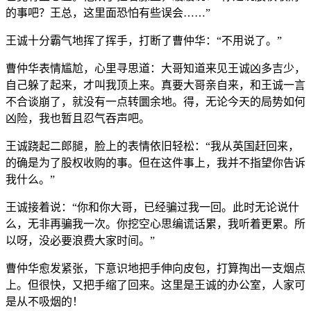
的事吧？王总，这里面恐怕有些误会……”
王诚十分霸气地挥了挥手，打断了曹仲华：“不用说了。”
曹仲华表情尴尬，心里寻思道：大哥知道来见王诚凶多吉少，
自己躲了起来，才叫我顶上来。真要大哥亲自来，和王诚一言
不合谈崩了，就没有一点转圜余地。得，无论今天的局势如何
凶险，我也暂且忍气吞声吧。
王诚跷起二郎腿，脸上的表情依旧轻松：“我从英国赶回来，
的确是为了股权收购的事。但在这件事上，我并不指望你告诉
我什么。”
王诚接着说：“你和你大哥，已经骗过我一回。此时无论说什
么，无非再骗我一次。你挖空心思编谎话累，我听着更累。所
以呀，没必要浪费大家时间。”
曹仲华愈发紧张，下意识地把手伸向皮包，打算掏出一支烟点
上。但很快，又把手缩了回来。这里是王诚的办公室，人家可
是从不吸烟的！