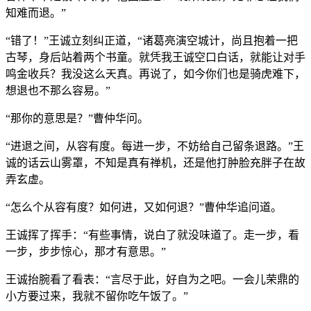
知难而退。”
“错了！”王诚立刻纠正道，“诸葛亮演空城计，尚且抱着一把
古琴，身后站着两个书童。就凭我王诚空口白话，就能让对手
鸣金收兵？我没这么天真。再说了，如今你们也是骑虎难下，
想退也不那么容易。”
“那你的意思是？”曹仲华问。
“进退之间，从容有度。每进一步，不妨给自己留条退路。”王
诚的话云山雾罩，不知是真有禅机，还是他打肿脸充胖子在故
弄玄虚。
“怎么个从容有度？如何进，又如何退？”曹仲华追问道。
王诚挥了挥手：“有些事情，说白了就没味道了。走一步，看
一步，步步惊心，那才有意思。”
王诚抬腕看了看表：“言尽于此，好自为之吧。一会儿荣鼎的
小方要过来，我就不留你吃午饭了。”