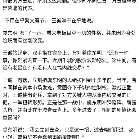
尚低的方玉斌，不用太过殷勤。但今时不同往日，方玉斌毕竟
是荣鼎的代表。
“不用在乎繁文缛节。”王诚满不在乎地说。
虞东明“嗯”了一声。看来老板目空一切的性格，并未因为身处
险境而有丝毫改变。
王诚站起身，双手搭在窗台上，背对着虞东明：“还有一件
事，你赶紧去查一下。近期千城的股价波动剧烈，这中间，有
没有老鼠仓？有没有人在搞内线交易？”
王诚一句话，立刻把虞东明的思绪拉回到十多年前。当年，有
人同样在资本市场发难，意图夺下千城的控制权。激战正酣
时，王诚使出奇兵，拿到了对方关键人物从事内线交易的证
据，一举扭转形势。正是在那一战中，虞东明冲锋陷阵，崭露
头角，并由此在千城青云直上。多年过去了，相同的剧情还会
重复吗？
虞东明说：“我会立刻去查。只是这一招，过去咱们用过，赵
小轻、曹伯华不会蠢到重蹈覆辙吧？”