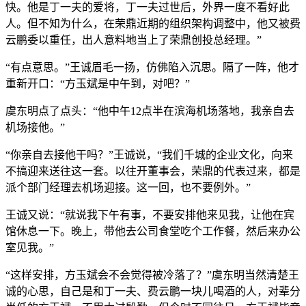
快。他是丁一夫的爱将，丁一夫过世后，外界一度不看好此
人。但不知为什么，在荣鼎近期的组织架构调整中，他又被费
云鹏委以重任，出人意料地当上了荣鼎创投总经理。”
“有点意思。”王诚眉毛一扬，仿佛陷入沉思。隔了一阵，他才
重新开口：“方玉斌是中午到，对吧？”
虞东明点了点头：“他中午12点半在滨海机场落地，我亲自去
机场接他。”
“你亲自去接他干吗？”王诚说，“我们千城的企业文化，向来
不搞迎来送往这一套。以往开董事会，荣鼎的代表过来，都是
派个部门经理去机场迎接。这一回，也不要例外。”
王诚又说：“就说我下午有事，不要安排他来见我，让他在宾
馆休息一下。晚上，带他去公司食堂吃个工作餐，然后来办公
室见我。”
“这样安排，方玉斌会不会觉得被冷落了？”虞东明当然清楚王
诚的心思，自己是和丁一夫、费云鹏一块儿喝酒的人，对辈分