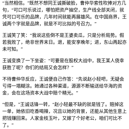
“当然相信。”既然不想同王诚撕破脸，曹仲华索性吹捧对方几
句，“可口可乐说过，哪怕把资产抽空，生产线全部关闭，就
凭可口可乐的品牌，几年时间就能再展雄风。在中国商界，王
诚两个字就是品牌，就是不可比拟的号召力。”
王诚笑了笑：“我说这些倒不是王婆卖瓜，只是分析局势。假
若我败了，绝非世界末日。退，能安享晚年；进，东山再起亦
未可知。”
王诚变换了一下坐姿：“可要是在股权大战中，我王某人侥幸
获胜了呢？你们的结局又会怎样？”
不待曹仲华反应，王诚便自己作答：“先说赵小轻吧，无疑会
亏得一塌糊涂。她通过各种渠道，源源不断输送给华海的资
金，会在这场资本大战中赔个精光。”
“但是，”王诚话锋一转，“赵小轻最不缺的就是钱了。赔掉这
一单，她依旧吃香喝辣，况且以她的背景，还能从其他生意上
把钱赚回来。人家金枝玉叶，又嫁了个好老公，咱们可比不
了。”