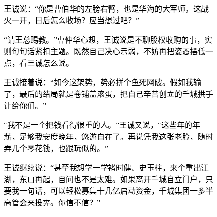
王诚说：“你是曹伯华的左膀右臂，也是华海的大军师。这战
火一开，日后怎么收场？应当想过吧？”
“请王总赐教。”曹仲华心想，王诚说是不聊股权收购的事，实
则句句话紧扣主题。既然自己决心示弱，不妨再把姿态摆低一
点，看王诚怎么说。
王诚接着说：“如今这架势，势必拼个鱼死网破。假如我输
了，最后的结局就是卷铺盖滚蛋，把自己辛苦创立的千城拱手
让给你们。”
“我不是一个把钱看得很重的人。”王诚又说，“这些年的年
薪，足够我安度晚年，悠游自在了。再说凭我这张老脸，随时
弄几个零花钱，也跟玩似的。”
王诚继续说：“甚至我想学一学褚时健、史玉柱，来个重出江
湖，东山再起，自问也不是太难。如果离开千城自立门户，只
要我一句话，可以轻松募集十几亿启动资金，千城集团一多半
高管会来投奔。你信不信？”