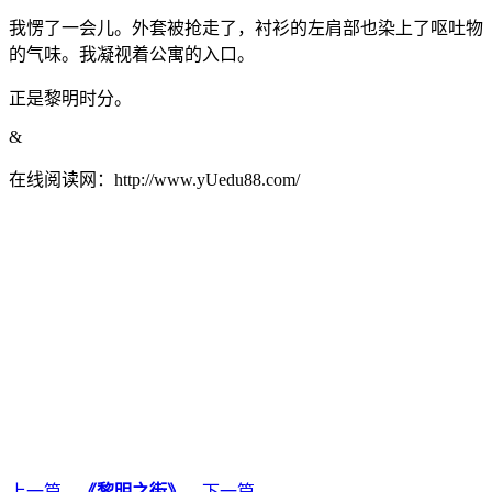
我愣了一会儿。外套被抢走了，衬衫的左肩部也染上了呕吐物
的气味。我凝视着公寓的入口。
正是黎明时分。
&
在线阅读网：http://www.yUedu88.com/
上一篇
←
《黎明之街》
→
下一篇