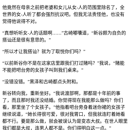
他竟然在母亲之前把老婆和女儿从女-人的范围里除名了，全
世界的女-人听了都会强烈抗议吧。但我无法责怪他，也没有
觉得他说得不对。
“真想听听女-人的话题啊……”古崎嘟囔道，“新谷颇为自负的
搭讪还是很有意思的。”
“所以才让我搭讪？就为了取悦你们吗？”
“以前新谷你不是在这家店里跟我们打过赌吗？”我说，“赌能
不能把吧台旁的女孩子叫到我们桌来。”
“没错没错。”黑泽和古崎都点头附和。
新谷转向我，重新坐好。“我说渡部啊，那都是十年前的事
了，而且那时我还没结婚。你觉得现在我能那么做吗？你们
看，那里坐了个女孩子。”他指着吧台旁身着迷你裙的女孩子
继续说道，“她长得很可爱，很对我胃口，但我就连盯着她看
都不行。要是那么做，就会被误认为是变态大叔。在世人眼里
我们都是大叔，连男人都不是。你们得明白这一点。”