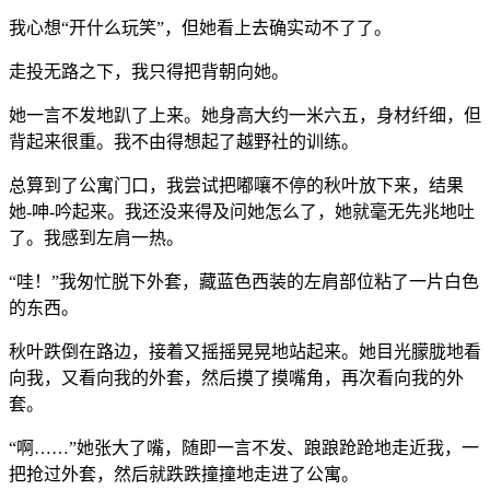
我心想“开什么玩笑”，但她看上去确实动不了了。
走投无路之下，我只得把背朝向她。
她一言不发地趴了上来。她身高大约一米六五，身材纤细，但
背起来很重。我不由得想起了越野社的训练。
总算到了公寓门口，我尝试把嘟嚷不停的秋叶放下来，结果
她-呻-吟起来。我还没来得及问她怎么了，她就毫无先兆地吐
了。我感到左肩一热。
“哇！”我匆忙脱下外套，藏蓝色西装的左肩部位粘了一片白色
的东西。
秋叶跌倒在路边，接着又摇摇晃晃地站起来。她目光朦胧地看
向我，又看向我的外套，然后摸了摸嘴角，再次看向我的外
套。
“啊……”她张大了嘴，随即一言不发、踉踉跄跄地走近我，一
把抢过外套，然后就跌跌撞撞地走进了公寓。