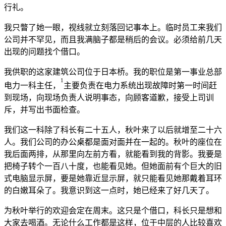
行礼。
我只瞥了她一眼，视线就立刻落回记事本上。临时员工来我们
公司并不罕见，而且我满脑子都是稍后的会议。必须给前几天
出现的问题找个借口。
我供职的这家建筑公司位于日本桥。我的职位是第一事业总部
1
电力一科主任，
主要负责在电力系统出现故障时第一时间赶
到现场，向现场负责人说明事态，向顾客道歉，接受上司训
斥，并写出书面检查。
我们这一科除了科长有二十五人，秋叶来了以后就增至二十六
人。我们公司的办公桌都是面对面并在一起的。秋叶的座位在
我后面两排，从那里向左前方看，就能看到我的背影。我要是
把椅子转个一百八十度，也能看见她。但她面前有个巨大的旧
式电脑显示屏，要是她靠近显示屏，就只能看见她那戴着耳环
的白嫩耳朵了。我意识到这一点时，她已经来了好几天了。
为秋叶举行的欢迎会定在周末。这只是个借口，科长只是想和
大家去喝酒。无论什么工作都是这样，位于中层的人比较喜欢