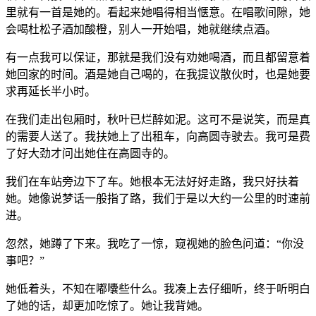
里就有一首是她的。看起来她唱得相当惬意。在唱歌间隙，她
会喝杜松子酒加酸橙，别人一开始唱，她就继续点酒。
有一点我可以保证，那就是我们没有劝她喝酒，而且都留意着
她回家的时间。酒是她自己喝的，在我提议散伙时，也是她要
求再延长半小时。
在我们走出包厢时，秋叶已烂醉如泥。这可不是说笑，而是真
的需要人送了。我扶她上了出租车，向高圆寺驶去。我可是费
了好大劲才问出她住在高圆寺的。
我们在车站旁边下了车。她根本无法好好走路，我只好扶着
她。她像说梦话一般指了路，我们于是以大约一公里的时速前
进。
忽然，她蹲了下来。我吃了一惊，窥视她的脸色问道：“你没
事吧？”
她低着头，不知在嘟囔些什么。我凑上去仔细听，终于听明白
了她的话，却更加吃惊了。她让我背她。