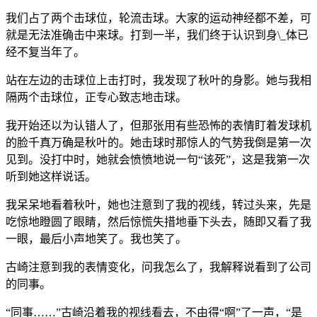
我们占了两个击球位，轮流击球。大家的运动神经都不差，可
就是无法准确击中来球。打到一半，我们终于认识到身\_体已
经不复当年了。
站在左边的击球位上击打时，我发现了秋叶的身影。她与我相
隔两个击球位，正专心致志地击球。
我开始还以为认错人了，但那张用有些恐怖的表情盯着发球机
的脸千真万确是秋叶的。她击球时那惊人的气势我倒是第一次
见到。没打中时，她就会愤愤地说一句“该死”，这是我第一次
听到她这样说话。
我呆呆地看着秋叶，她也注意到了我的视线，转过头来，先是
吃惊地瞪圆了眼睛，然后惊慌失措地垂下头去，随即又看了我
一眼，最后小声地笑了。我也笑了。
古崎注意到我的表情变化，问我怎么了，我解释说看到了公司
的同事。
“同事……”古崎沿着我的视线看去，不由得“啊”了一声，“是