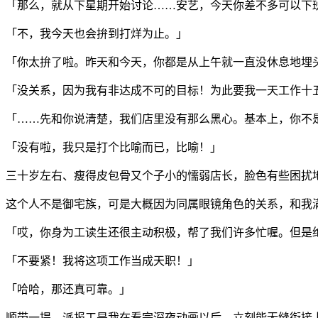
「那么，就从下星期开始讨论……安艺，今天你差不多可以下
「不，我今天也会拚到打烊为止。」
「你太拚了啦。昨天和今天，你都是从上午就一直没休息地埋
「没关系，因为我有非达成不可的目标！为此要我一天工作十
「……先和你说清楚，我们店里没有那么黑心。基本上，你不
「没有啦，我只是打个比喻而已，比喻！」
三十岁左右、瘦得皮包骨又个子小的懦弱店长，脸色有些困扰
这个人不是御宅族，可是大概因为同属眼镜角色的关系，和我
「哎，你身为工读生还很主动积极，帮了我们许多忙喔。但是
「不要紧！我将这项工作当成天职！」
「哈哈，那还真可靠。」
顺带一提，派报工是我在看完深夜动画以后，立刻能无缝衔接