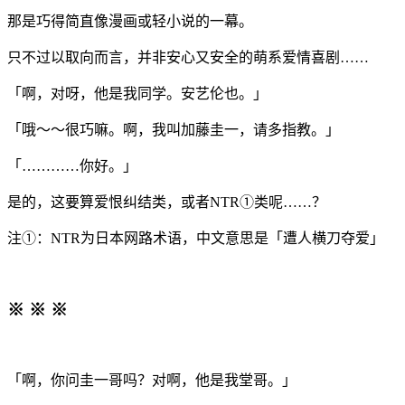
那是巧得简直像漫画或轻小说的一幕。
只不过以取向而言，并非安心又安全的萌系爱情喜剧……
「啊，对呀，他是我同学。安艺伦也。」
「哦～～很巧嘛。啊，我叫加藤圭一，请多指教。」
「…………你好。」
是的，这要算爱恨纠结类，或者NTR①类呢……？
注①：NTR为日本网路术语，中文意思是「遭人横刀夺爱」
※ ※ ※
「啊，你问圭一哥吗？对啊，他是我堂哥。」