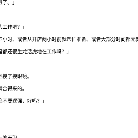
班了。」
头工作吧？」
五小时、或者从开店两小时前就帮忙准备、或者大部分时间都无
是都还很生龙活虎地在工作吗？」
地摸了摸眼镜。
满合得来的。
绝不要逞强，好吗？」
上的天职。