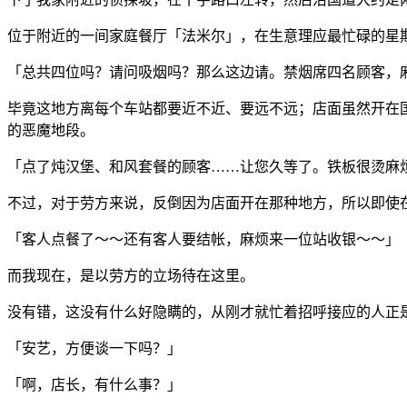
位于附近的一间家庭餐厅「法米尔」，在生意理应最忙碌的星
「总共四位吗？请问吸烟吗？那么这边请。禁烟席四名顾客，
毕竟这地方离每个车站都要近不近、要远不远；店面虽然开在
的恶魔地段。
「点了炖汉堡、和风套餐的顾客……让您久等了。铁板很烫麻
不过，对于劳方来说，反倒因为店面开在那种地方，所以即使
「客人点餐了～～还有客人要结帐，麻烦来一位站收银～～」
而我现在，是以劳方的立场待在这里。
没有错，这没有什么好隐瞒的，从刚才就忙着招呼接应的人正
「安艺，方便谈一下吗？」
「啊，店长，有什么事？」