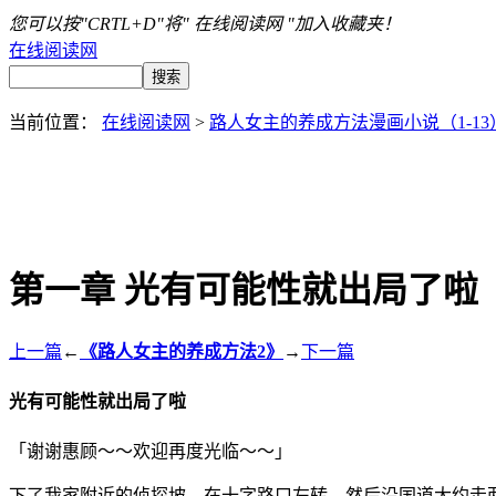
您可以按"CRTL+D"将" 在线阅读网 "加入收藏夹！
在线阅读网
当前位置：
在线阅读网
>
路人女主的养成方法漫画小说（1-13
第一章 光有可能性就出局了啦
上一篇
←
《路人女主的养成方法2》
→
下一篇
光有可能性就出局了啦
「谢谢惠顾～～欢迎再度光临～～」
下了我家附近的侦探坡，在十字路口左转，然后沿国道大约走