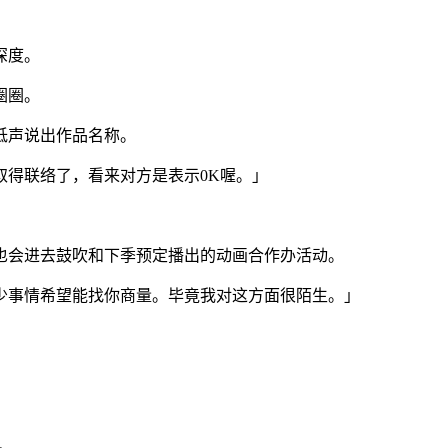
深度。
圈圈。
低声说出作品名称。
取得联络了，看来对方是表示0K喔。」
也会进去鼓吹和下季预定播出的动画合作办活动。
少事情希望能找你商量。毕竟我对这方面很陌生。」