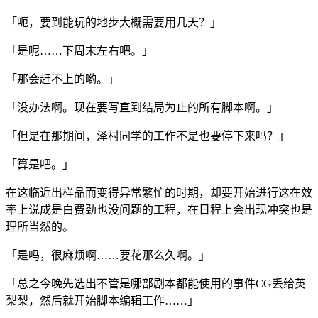
「呃，要到能玩的地步大概需要用几天？」
「是呢……下周末左右吧。」
「那会赶不上的哟。」
「没办法啊。现在要写直到结局为止的所有脚本啊。」
「但是在那期间，泽村同学的工作不是也要停下来吗？」
「算是吧。」
在这临近出样品而变得异常繁忙的时期，却要开始进行这在效
率上说成是白费劲也没问题的工程，在日程上会出现冲突也是
理所当然的。
「是吗，很麻烦啊……要花那么久啊。」
「总之今晚先选出不管是哪部剧本都能使用的事件CG丢给英
梨梨，然后就开始脚本编辑工作……」