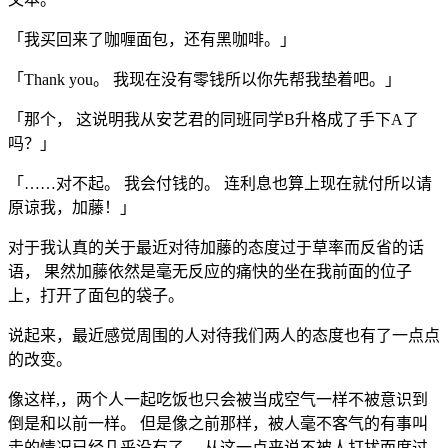
「我买回来了咖喱面包，还有黑咖啡。」
「Thank you。 我现在没有零钱所以你先帮我垫着吧。」
「那个， 这说明我从安艺君的同班同学B升格成了手下A了
吗？」
「……对不起。 我会付钱的。 连利息也算上现在就付所以请
原谅我，加藤！」
对于我认真的关于最近对待加藤的态度过于草率而反省的话
语， 果然加藤依然是毫无反应的痛快的坐在我前面的位子
上，打开了面包的袋子。
说起来，最近感觉周围的人对待我们两人的态度也有了一点点
的改变。
像这样,，两个人一起吃饭也只会被当成空气一样不被意识到
倒是和以前一样。 但是像之前那样，被人毫不客气的有事叫
走的情况已经几乎没有了， 从这一点来说不被人打扰而度过