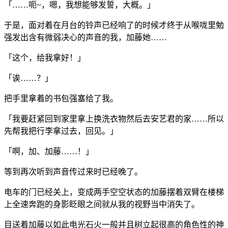
「……呃~，嗯，我想能够发誓，大概。」
于是，面对着在月台的铃声已经响了的时候才终于从喉咙里勉
强发出含有微弱决心的声音的我，加藤她……
「这个，给我拿好！」
「诶……？」
把手里拿着的书包强塞给了我。
「我要赶紧回到家里拿上换洗衣物然后去安艺君的家……所以
先帮我把行李拿过去，回见。」
「啊，加、加藤……！」
等到再次听到声音传过来时已经晚了。
电车的门已经关上，变成两手空空状态的加藤摆着双臂在楼梯
上全速奔跑的身影眨眼之间就从我的视野当中消失了。
目送着加藤以如此电光石火一般并且树立起很高的角色性的神