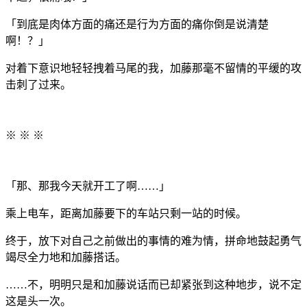
「到底是肉体方面的痛还是行为方面的痛你倒是说清楚
啊！？」
对着下意识地轻轻拽着马尾的我，加藤那毫不留情的平缓的攻
击刺了过来。
※ ※ ※
「那、那我今天就开工了啊……」
乘上电车，距离加藤要下的车站只剩一站的时候。
终于，放下对自己之前做出的事情的难为情，拼命地鼓起勇气
竭尽全力地和加藤搭话。
……不，明明只是和加藤说话而已却紧张到这种地步，说不定
这是头一次。