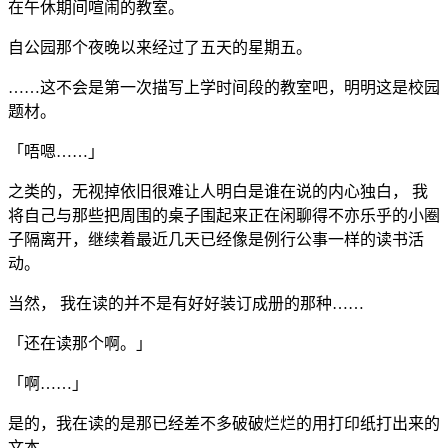
在午休期间喧闹的教室。
自公园那个夜晚以来经过了五天的星期五。
……这不会是第一次描写上学时间段的教室吧，明明这是校园
题材。
「唔嗯……」
之类的，无视掉依旧很难让人明白是谁在说的内心独白， 我
将自己与那些把周围的桌子围起来正在闲聊得不亦乐乎的小圈
子隔离开，继续着最近几天已经像是例行公事一样的读书活
动。
当然， 我在读的并不是有好好装订成册的那种……
「还在读那个啊。」
「啊……」
是的，我在读的是那已经差不多破破烂烂的用打印纸打出来的
文本。