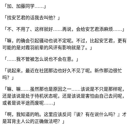
「加、加藤同学……」
「找安艺君的话我去叫他？」
「不、不用了、这样就好……再说，会给安艺君添麻烦……」
「嘛，的确会引起骚动也说不定呢。不过，比起安艺君，更有
可能的是对霞羽前辈的风评有影响就是了。」
「……我不管被怎么说也不会在意。」
「说起来，最近在社团那边也好久不见了呢。新作那边很忙
吗？」
「嘛、嘛……虽然那也是原因之一……该说是不只是那样呢，
还是该说是处于待机状态呢，还是该说是害怕由自己去问呢，
或者是说半途而废呢……」
「啊，我知道的哟。这里应该反问『诶？有在说什么吗？』才
是耳背主人公的正确做法吧？」