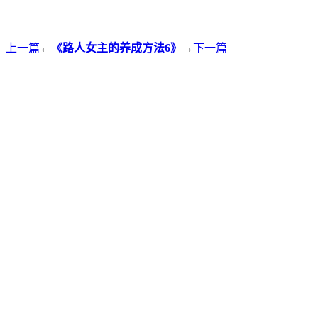
上一篇
←
《路人女主的养成方法6》
→
下一篇