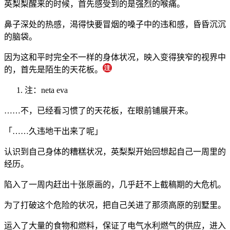
英梨梨醒来的时候，首先感受到的是强烈的喉痛。
鼻子深处的热感，渴得快要冒烟的嗓子中的违和感，昏昏沉沉
的脑袋。
因为这和平时完全不一样的身体状况，映入变得狭窄的视界中
的，首先是陌生的天花板。
注：neta eva
……不，已经看习惯了的天花板，在眼前铺展开来。
「……久违地干出来了呢」
认识到自己身体的糟糕状况，英梨梨开始回想起自己一周里的
经历。
陷入了一周内赶出十张原画的，几乎赶不上截稿期的大危机。
为了打破这个危险的状况，把自己关进了那须高原的别墅里。
运入了大量的食物和燃料，保证了电气水利燃气的供应，进入