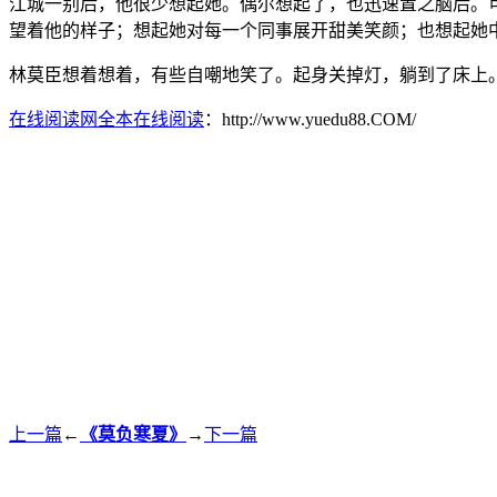
江城一别后，他很少想起她。偶尔想起了，也迅速置之脑后。
望着他的样子；想起她对每一个同事展开甜美笑颜；也想起她
林莫臣想着想着，有些自嘲地笑了。起身关掉灯，躺到了床上
在线阅读网全本在线阅读
：http://www.yuedu88.COM/
上一篇
←
《莫负寒夏》
→
下一篇