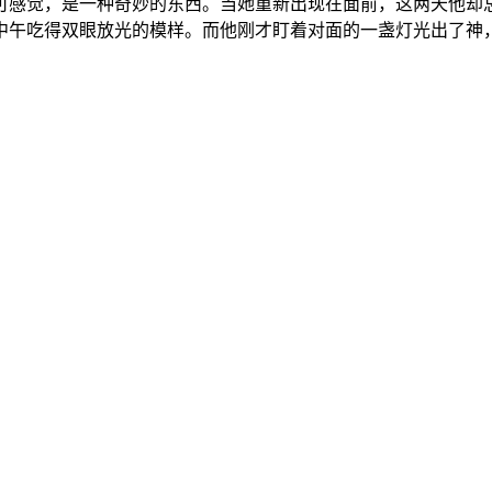
可感觉，是一种奇妙的东西。当她重新出现在面前，这两天他却
中午吃得双眼放光的模样。而他刚才盯着对面的一盏灯光出了神
。