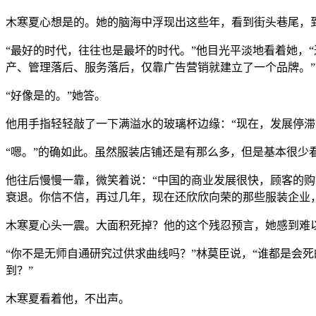
木寒夏心想是的。她的脑海中浮现出这些年，看到街头巷尾，
“最好的时代，往往也是最坏的时代。”他目光平淡地看着她，
产、管理落后、服务落后，仅靠广告营销就建立了一个品牌。”
“好像是的。”她答。
他用手指轻轻敲了一下满溢水的玻璃杯边缘：“现在，发展停滞
“嗯。”的确如此。虽然服装店铺还是有那么多，但是基本很少
他往后慢慢一靠，微笑着说：“中国的商业发展很快，顾客的
衰退。你信不信，再过几年，现在还欣欣向荣的那些服装企业
木寒夏心头一震。大面积死掉？他的这个残忍预言，她感到难
“你不是无师自通研究过供求曲线吗？”林莫臣说，“谁都是会
到？”
木寒夏看着他，不出声。