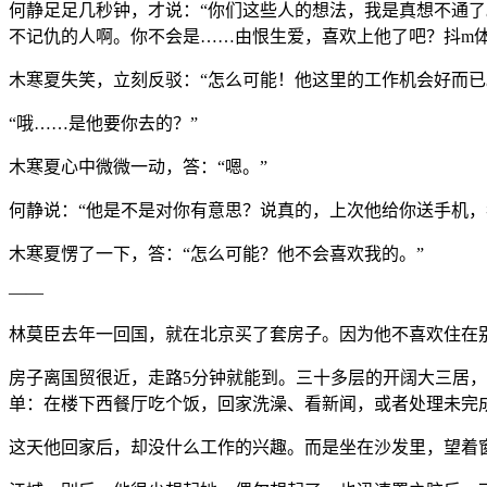
何静足足几秒钟，才说：“你们这些人的想法，我是真想不通
不记仇的人啊。你不会是……由恨生爱，喜欢上他了吧？抖m体
木寒夏失笑，立刻反驳：“怎么可能！他这里的工作机会好而已
“哦……是他要你去的？”
木寒夏心中微微一动，答：“嗯。”
何静说：“他是不是对你有意思？说真的，上次他给你送手机，
木寒夏愣了一下，答：“怎么可能？他不会喜欢我的。”
——
林莫臣去年一回国，就在北京买了套房子。因为他不喜欢住在
房子离国贸很近，走路5分钟就能到。三十多层的开阔大三居
单：在楼下西餐厅吃个饭，回家洗澡、看新闻，或者处理未完
这天他回家后，却没什么工作的兴趣。而是坐在沙发里，望着