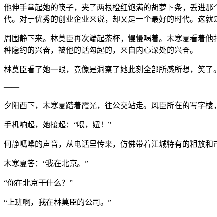
他伸手拿起她的筷子，夹了两根橙红饱满的胡萝卜条，丢进那
代。对于优秀的创业企业来说，却又是一个最好的时代。这就
周围静下来。林莫臣再次端起茶杯，慢慢喝着。木寒夏看着他
种隐约的兴奋，被他的话勾起的，来自内心深处的兴奋。
林莫臣看了她一眼，竟像是洞察了她此刻全部所感所想，笑了
——
夕阳西下，木寒夏踏着霞光，往公交站走。风臣所在的写字楼
手机响起，她接起：“喂，妞！”
何静呱噪的声音，从电话里传来，仿佛带着江城特有的粗放和市
木寒夏答：“我在北京。”
“你在北京干什么？”
“上班啊，我在林莫臣的公司。”