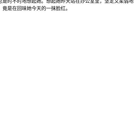
总是时不时地想起她。想起她昨天站在办公室里，坚定又柔弱地
，竟是在回味她今天的一抹脸红。