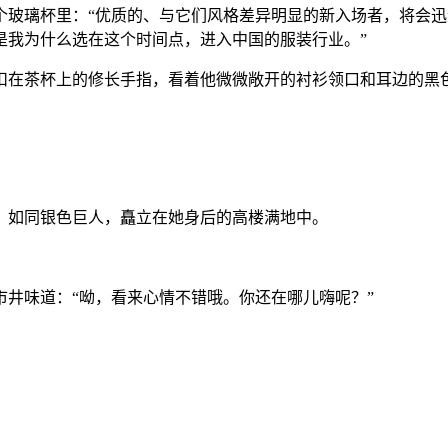
个玻璃杯里：“优质的、与它们风格差异明显的新入场者，将会
是我为什么选在这个时间点，进入中国的服装行业。”
扣在茶杯上的修长手指，看着他微微敞开的衬衫领口和耳边的黑
。
，如同银色巨人，矗立在她身后的高楼满地中。
井味道：“呦，看来心情不错哦。你还在哪儿嗨呢？”