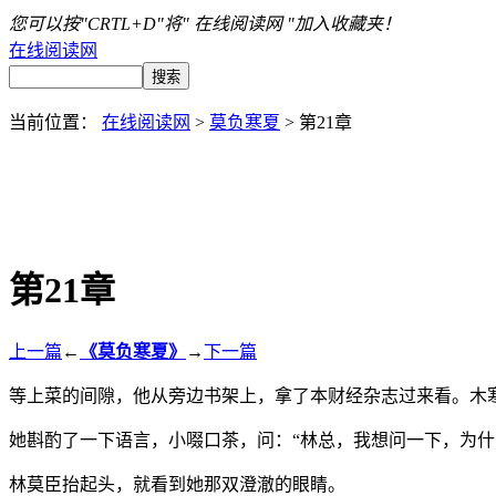
您可以按"CRTL+D"将" 在线阅读网 "加入收藏夹！
在线阅读网
当前位置：
在线阅读网
>
莫负寒夏
> 第21章
第21章
上一篇
←
《莫负寒夏》
→
下一篇
等上菜的间隙，他从旁边书架上，拿了本财经杂志过来看。木
她斟酌了一下语言，小啜口茶，问：“林总，我想问一下，为什
林莫臣抬起头，就看到她那双澄澈的眼睛。