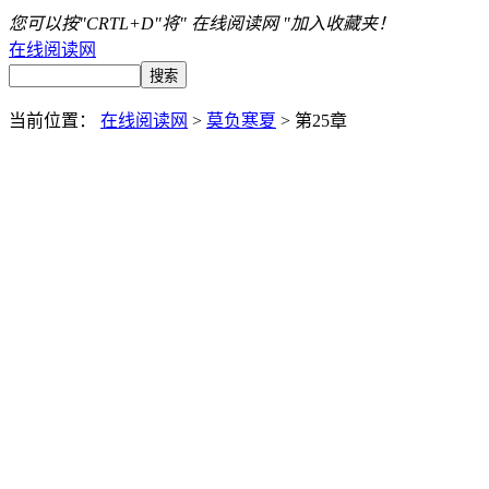
您可以按"CRTL+D"将" 在线阅读网 "加入收藏夹！
在线阅读网
当前位置：
在线阅读网
>
莫负寒夏
> 第25章