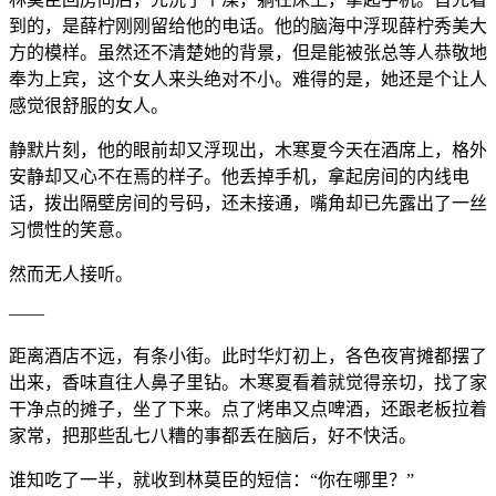
到的，是薛柠刚刚留给他的电话。他的脑海中浮现薛柠秀美大
方的模样。虽然还不清楚她的背景，但是能被张总等人恭敬地
奉为上宾，这个女人来头绝对不小。难得的是，她还是个让人
感觉很舒服的女人。
静默片刻，他的眼前却又浮现出，木寒夏今天在酒席上，格外
安静却又心不在焉的样子。他丢掉手机，拿起房间的内线电
话，拨出隔壁房间的号码，还未接通，嘴角却已先露出了一丝
习惯性的笑意。
然而无人接听。
——
距离酒店不远，有条小街。此时华灯初上，各色夜宵摊都摆了
出来，香味直往人鼻子里钻。木寒夏看着就觉得亲切，找了家
干净点的摊子，坐了下来。点了烤串又点啤酒，还跟老板拉着
家常，把那些乱七八糟的事都丢在脑后，好不快活。
谁知吃了一半，就收到林莫臣的短信：“你在哪里？”