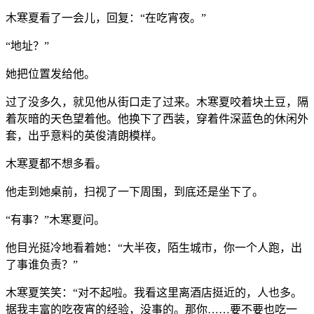
木寒夏看了一会儿，回复：“在吃宵夜。”
“地址？”
她把位置发给他。
过了没多久，就见他从街口走了过来。木寒夏咬着块土豆，隔
着灰暗的天色望着他。他换下了西装，穿着件深蓝色的休闲外
套，出乎意料的英俊清朗模样。
木寒夏都不想多看。
他走到她桌前，扫视了一下周围，到底还是坐下了。
“有事？”木寒夏问。
他目光挺冷地看着她：“大半夜，陌生城市，你一个人跑，出
了事谁负责？”
木寒夏笑笑：“对不起啦。我看这里离酒店挺近的，人也多。
据我丰富的吃夜宵的经验，没事的。那你……要不要也吃一