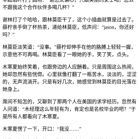
不跟我这个合作伙伴多喝几杯？”
谢林打了个哈哈，跟林莫臣干了，这个小插曲就算是过去了。
薛柠亲手倒了杯热茶，递给林莫臣，低声问：“jason，你还好
吗？”
林莫臣淡笑道：“没事。”薛柠却伸手在他的胳膊上轻轻一握，
示意他不可再喝。林莫臣看了一眼她的手，笑了笑，点头。
木寒夏始终笑着，也跟旁边的人应酬着。只是周围这么热闹，
她却忽然有些恍惚。心里就像打翻了一瓶苦水，淡淡的，涩涩
的，无声流淌开。只是有好几次，她感觉到林莫臣的目光落在
她身上。
席间不知怎的，又聊到了那两个人在美国的求学经历。忽然有
人问道：“木经理这么年轻有为，肯定也是名校毕业的吧？”于
是所有人都看向了木寒夏。
木寒夏愣了一下，开口：“我没……”