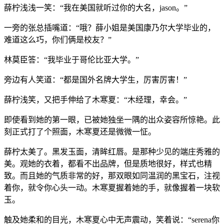
薛柠浅浅一笑：“我在美国就听过你的大名，jason。”
一旁的张总插嘴道：“哦？薛小姐是美国康乃尔大学毕业的，
难道这么巧，你们俩是校友？”
林莫臣答：“我毕业于哥伦比亚大学。”
旁边有人笑道：“都是国外名牌大学生，厉害厉害！”
薛柠浅笑，又把手伸给了木寒夏：“木经理，幸会。”
即使看到她的第一眼，已被她独坐一隅的出众姿容所惊艳。此
刻正式打了个照面，木寒夏还是微微一怔。
薛柠太美了。黑发玉面，清眸红唇。是那种少见的端庄秀雅的
美。观她的衣着，都看不出品牌，但是质地很好，样式也精
致。而且她的气质非常的好，那双眼如同温润的黑宝石，注视
着你，就令你心头一动。木寒夏握着她的手，就像握着一块软
玉。
触及她柔和的目光，木寒夏心中无声震动，笑着说：“serena你