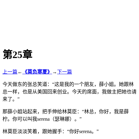
第25章
上一篇
←
《莫负寒夏》
→
下一篇
今天做东的张总笑道：“这是我的一个朋友，薛小姐。她跟林
总一样，也是从美国回来创业。今天的席面，我做主把她也请
来了。”
那薛小姐站起来，把手伸给林莫臣：“林总，你好，我是薛
柠。你可以叫我serena（瑟琳娜）。”
林莫臣淡淡笑着，跟她握手：“你好serena。”