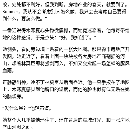
唳，处处都不利好，但我判断，房地产业的春天，就要到了。
Summer，我从不会考虑别人怎么做。我只会去考虑自己要得
到什么，要怎么做。”
一番话说得木寒夏心头微微震撼，而她竟迷恋着，他每每带给
她的这种感觉。于是点头：“好，我知道了。”
她侧头，看向旁边墙上贴着的一张大地图。那是霖市房地产开
发图。她走近了，看着上面一块块被各大房地产商割据的河
山，想着林莫臣即将拔剑而入，不知又会搅起一场怎样的腥风
血雨。
正静静出神，冷不丁林莫臣从后面靠近。他一只手按在了地图
上，木寒夏感觉到他胸口的温度，而他的脸也似有似无贴在她
的脑袋旁。
“发什么呆？”他轻声道。
她整个人几乎被他环住了，环在背后的满城灯光，和一张房地
产山河图之间。