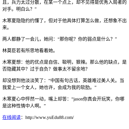
且，兵力太过分散，在某一个点上，却不见得是优秀入局者的
对手。明白么？”
木寒夏隐隐约约懂了，但对于他具体打算怎么做，还想象不出
来。
两人都静了一会儿，她问：“那你呢？你的弱点是什么？”
林莫臣若有所思地看着她。
木寒夏想：他的优点是自信、聪明，狠辣。那么他的缺点，是
否隐藏其中？过于自负？做事太不留余地？
却没想到他淡淡笑了：“中国有句古话，英雄难过美人关。当
我爱上一个女人，她也许，会成为我的软肋。”
木寒夏心中怦然一动，嘴上却答：“jason你真会开玩笑，你哪
是这种性情中人啊。”
在线阅读
：http://www.yuEdu88.com/