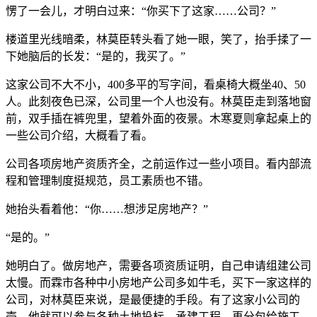
愣了一会儿，才明白过来：“你买下了这家……公司？”
楼道里光线暗柔，林莫臣转头看了她一眼，笑了，抬手揉了一
下她脑后的长发：“是的，我买了。”
这家公司不大不小，400多平的写字间，看桌椅大概坐40、50
人。此刻夜色已深，公司里一个人也没有。林莫臣走到落地窗
前，双手插在裤兜里，望着外面的夜景。木寒夏则拿起桌上的
一些公司介绍，大概看了看。
公司各项房地产资质齐全，之前运作过一些小项目。看内部流
程和管理制度挺规范，员工素质也不错。
她抬头看着他：“你……想涉足房地产？”
“是的。”
她明白了。做房地产，需要各项资质证明，自己申请组建公司
太慢。而霖市各种中小房地产公司多如牛毛，买下一家这样的
公司，对林莫臣来说，是最便捷的手段。有了这家小公司的
壳，他就可以参与各种土地投标、承建工程，再分包给施工