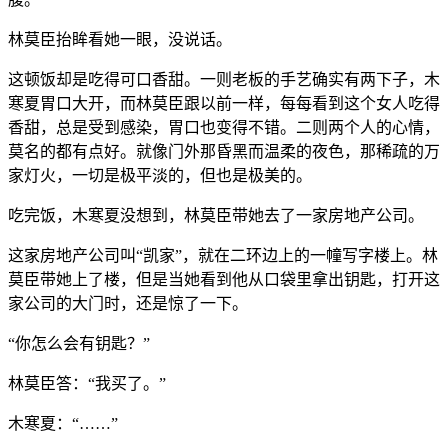
林莫臣抬眸看她一眼，没说话。
这顿饭却是吃得可口香甜。一则老板的手艺确实有两下子，木
寒夏胃口大开，而林莫臣跟以前一样，每每看到这个女人吃得
香甜，总是受到感染，胃口也变得不错。二则两个人的心情，
莫名的都有点好。就像门外那昏黑而温柔的夜色，那稀疏的万
家灯火，一切是极平淡的，但也是极美的。
吃完饭，木寒夏没想到，林莫臣带她去了一家房地产公司。
这家房地产公司叫“凯家”，就在二环边上的一幢写字楼上。林
莫臣带她上了楼，但是当她看到他从口袋里拿出钥匙，打开这
家公司的大门时，还是惊了一下。
“你怎么会有钥匙？”
林莫臣答：“我买了。”
木寒夏：“……”