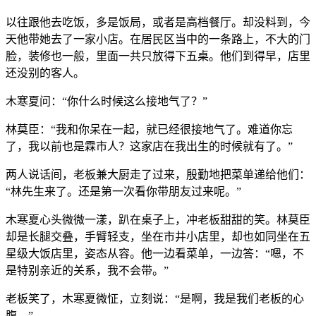
以往跟他去吃饭，多是饭局，或者是高档餐厅。却没料到，今
天他带她去了一家小店。在居民区当中的一条路上，不大的门
脸，装修也一般，里面一共只放得下五桌。他们到得早，店里
还没别的客人。
木寒夏问：“你什么时候这么接地气了？”
林莫臣：“我和你呆在一起，就已经很接地气了。难道你忘
了，我以前也是霖市人？这家店在我出生的时候就有了。”
两人说话间，老板兼大厨走了过来，殷勤地把菜单递给他们：
“林先生来了。还是第一次看你带朋友过来呢。”
木寒夏心头微微一漾，趴在桌子上，冲老板甜甜的笑。林莫臣
却是长腿交叠，手臂轻支，坐在市井小店里，却也如同坐在五
星级大饭店里，姿态从容。他一边看菜单，一边答：“嗯，不
是特别亲近的关系，我不会带。”
老板笑了，木寒夏微怔，立刻说：“是啊，我是我们老板的心
腹。”