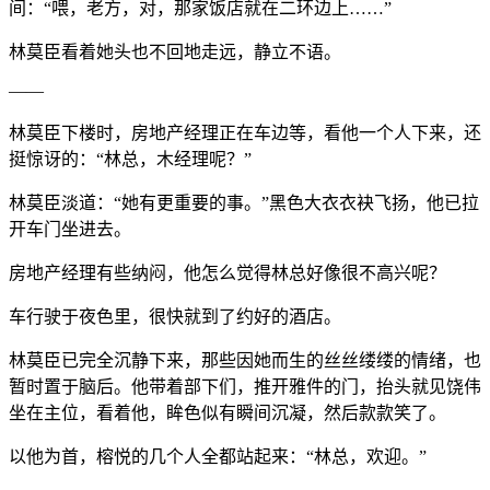
间：“喂，老方，对，那家饭店就在二环边上……”
林莫臣看着她头也不回地走远，静立不语。
——
林莫臣下楼时，房地产经理正在车边等，看他一个人下来，还
挺惊讶的：“林总，木经理呢？”
林莫臣淡道：“她有更重要的事。”黑色大衣衣袂飞扬，他已拉
开车门坐进去。
房地产经理有些纳闷，他怎么觉得林总好像很不高兴呢？
车行驶于夜色里，很快就到了约好的酒店。
林莫臣已完全沉静下来，那些因她而生的丝丝缕缕的情绪，也
暂时置于脑后。他带着部下们，推开雅件的门，抬头就见饶伟
坐在主位，看着他，眸色似有瞬间沉凝，然后款款笑了。
以他为首，榕悦的几个人全都站起来：“林总，欢迎。”