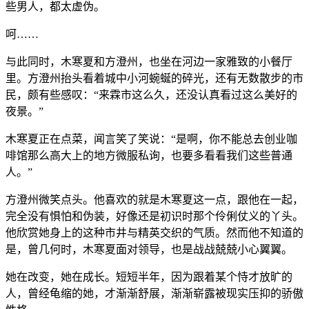
些男人，都太虚伪。
呵……
与此同时，木寒夏和方澄州，也坐在河边一家雅致的小餐厅
里。方澄州抬头看着城中小河蜿蜒的碎光，还有无数散步的市
民，颇有些感叹：“来霖市这么久，还没认真看过这么美好的
夜景。”
木寒夏正在点菜，闻言笑了笑说：“是啊，你不能总去创业咖
啡馆那么高大上的地方微服私询，也要多看看我们这些普通
人。”
方澄州微笑点头。他喜欢的就是木寒夏这一点，跟他在一起，
完全没有惧怕和伪装，好像还是初识时那个伶俐仗义的丫头。
他欣赏她身上的这种市井与精英交织的气质。然而他不知道的
是，曾几何时，木寒夏面对领导，也是战战兢兢小心翼翼。
她在改变，她在成长。短短半年，因为跟着某个恃才放旷的
人，曾经龟缩的她，才渐渐舒展，渐渐崭露被现实压抑的骄傲