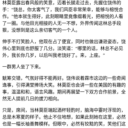
林莫臣露出春风般的笑意，迈着长腿走过去，先握住饶伟的
手：“饶总，你太客气了，我们风臣非常荣幸，能够与榕悦合
作。”他本就生得好，此刻眼睛里竟像缀着光，把榕悦的人看
了一圈。与他目光相接的人无一不想，外界传闻这林总手段
狠，没想到是这么亲切客气的一个人。
伸手不打笑脸人，他现在占了便宜，同时也做出谦逊姿态，饶
伟心里到底也舒服了几分。淡笑道：“哪里的话，林总不必见
外，我长你几岁，以后叫我老饶好了。来，上座。”
一群男人坐了下来。
觥筹交错，气氛好得不能再好。饶伟说着霖市这边的一些奇闻
逸事，引得满堂捧场大笑。林莫臣也会讲一些在美国的有趣的
事，温温和和，语言风趣。期间再展望一下双方合作前景，全
然无人提前几日的拔刀相向。
只是，席间，当林莫臣端起酒杯轻酌时，脑海中霎时浮现的，
总是木寒夏的样子。他止不住地想，如果此刻她在这里，必然
也是一幅长袖善舞模样。但眼中，必然有狡黠的笑，笑他们这