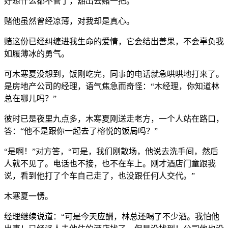
好想什么都不管了，豁出去赌一把。”
赌他虽然曾经凉薄，对我却是真心。
赌这份已经纠缠进我生命的爱情，它会结出善果，不会辜负我
如履薄冰的勇气。
可木寒夏没想到，饭刚吃完，同事的电话就急哄哄地打来了。
是房地产公司的经理，语气焦急而奇怪：“木经理，你知道林
总在哪儿吗？”
彼时已是夜里九点多，木寒夏刚送走老方，一个人站在路口，
答：“他不是跟你一起去了榕悦的饭局吗？”
“是啊！”对方答，“可是，我们刚散场，他说去洗手间，然后
人就不见了。电话也不接，也不在车上。刚才酒店门童跟我
说，看到他打了个车自己走了，也没跟任何人交代。”
木寒夏一愣。
经理继续说道：“可是今天应酬，林总还喝了不少酒。我怕他