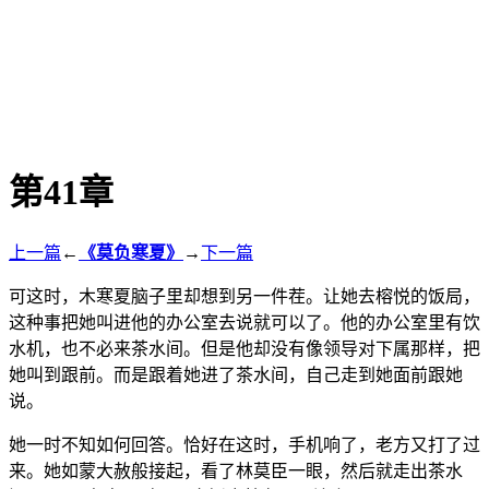
第41章
上一篇
←
《莫负寒夏》
→
下一篇
可这时，木寒夏脑子里却想到另一件茬。让她去榕悦的饭局，
这种事把她叫进他的办公室去说就可以了。他的办公室里有饮
水机，也不必来茶水间。但是他却没有像领导对下属那样，把
她叫到跟前。而是跟着她进了茶水间，自己走到她面前跟她
说。
她一时不知如何回答。恰好在这时，手机响了，老方又打了过
来。她如蒙大赦般接起，看了林莫臣一眼，然后就走出茶水