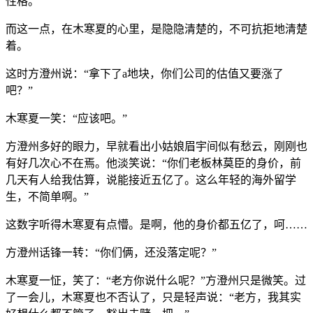
性格。
而这一点，在木寒夏的心里，是隐隐清楚的，不可抗拒地清楚
着。
这时方澄州说：“拿下了a地块，你们公司的估值又要涨了
吧？”
木寒夏一笑：“应该吧。”
方澄州多好的眼力，早就看出小姑娘眉宇间似有愁云，刚刚也
有好几次心不在焉。他淡笑说：“你们老板林莫臣的身价，前
几天有人给我估算，说能接近五亿了。这么年轻的海外留学
生，不简单啊。”
这数字听得木寒夏有点懵。是啊，他的身价都五亿了，呵……
方澄州话锋一转：“你们俩，还没落定呢？”
木寒夏一怔，笑了：“老方你说什么呢？”方澄州只是微笑。过
了一会儿，木寒夏也不否认了，只是轻声说：“老方，我其实