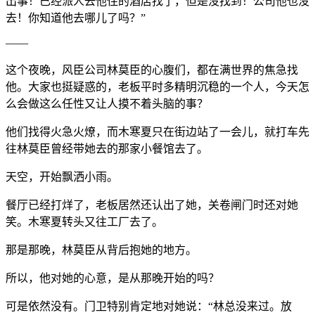
出事！已经派人去他住的酒店找了，但是没找到！公司他也没
去！你知道他去哪儿了吗？”
——
这个夜晚，风臣公司林莫臣的心腹们，都在满世界的焦急找
他。大家也挺疑惑的，老板平时多精明沉稳的一个人，今天怎
么会做这么任性又让人摸不着头脑的事？
他们找得火急火燎，而木寒夏只在街边站了一会儿，就打车先
往林莫臣曾经带她去的那家小餐馆去了。
天空，开始飘洒小雨。
餐厅已经打烊了，老板居然还认出了她，关卷闸门时还对她
笑。木寒夏转头又往工厂去了。
那是那晚，林莫臣从背后抱她的地方。
所以，他对她的心意，是从那晚开始的吗？
可是依然没有。门卫特别肯定地对她说：“林总没来过。放