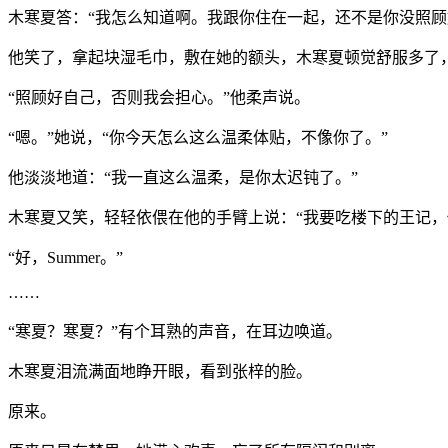
木寒夏答：“我怎么知道啊。我跟你住在一起，还不是你没照顾
他笑了，拿起块湿毛巾，敷在她的额头，木寒夏顿觉舒服多了，
“照顾好自己，否则我会担心。”他柔声说。
“嗯。”她说，“你今天怎么这么温柔体贴，不像你了。”
他淡淡地道：“我一直这么温柔，是你太迟钝了。”
木寒夏又笑，轻轻依偎在他的手臂上说：“我要吃楼下的王记，
“好，Summer。”
……
“寒夏？寒夏？”有个耳熟的声音，在耳边唤道。
木寒夏泪流满面地睁开眼，看到张梓的脸。
原来。