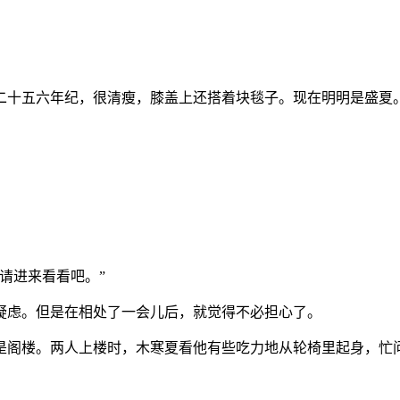
二十五六年纪，很清瘦，膝盖上还搭着块毯子。现在明明是盛夏
。
请进来看看吧。”
疑虑。但是在相处了一会儿后，就觉得不必担心了。
是阁楼。两人上楼时，木寒夏看他有些吃力地从轮椅里起身，忙问