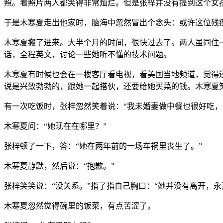
照。看照片两人都笑得非常灿烂。但是张梓并没有提到这个女
于是木寒夏走出他家时，脑海中忽然冒出个念头：或许这位残
木寒夏搬了进来。大半个月的时间，很快过去了。两人虽同住
话，全程英文，讨论一些她听不懂的技术问题。
木寒夏有时候也会在一楼客厅看电视，看美国当地频道，觉得
说是兴致勃勃的，跟她一起搭伙，还要给她买菜的钱。木寒夏
有一次吃饭时，张梓忽然笑着说：“我未婚妻做中餐也很好吃，
木寒夏问：“她现在在哪里？”
张梓顿了一下，答：“她在两年前的一场车祸里丧生了。”
木寒夏静默，然后说：“抱歉。”
张梓笑笑说：“没关系。”指了指自己胸口：“她并没有离开，永
木寒夏忽然觉得碗里的饭菜，有点苦涩了。