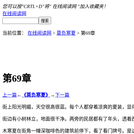
您可以按"CRTL+D"将" 在线阅读网 "加入收藏夹！
在线阅读网
当前位置：
在线阅读网
>
莫负寒夏
> 第69章
第69章
上一篇
←
《莫负寒夏》
→
下一篇
街上阳光明媚，天空很高很蓝。每个人都穿着凉爽的夏装，显
街边有小树林立，地面很干净。两旁的民居都有了年头，透着
木寒夏在街角一幢深咖啡色的建筑前停下，看了看门牌号。是