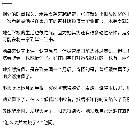
——
相处的时间越久，木寒夏越来越确定，张梓就是个彻头彻尾的
一次看到被他掉在桌角下的普林斯顿博士毕业证书，木寒夏就
她在学校的生活也很忙碌。因为她其实还有很多硬性条件，是
可能在将来拿到毕业证书。
她每天认真上课，认真温习。但尽管出国前恶补过英语，但很
吃着吃着，也能挺住了。好在同学们对她都挺好的，也有一两
她突然病倒，是在到美国一个月后。奇怪的是，曾经跟林莫臣
地突然病倒了。
那天晚上她睡到半夜，突然就觉得难受，发烧，烧得很厉害，
她又倒下了，在床上低低地呻吟着，然后不知何时又陷入了昏
等她醒来时，发现天亮了，阳光特别大。她发现自己还躺在霖
“怎么突然发烧了？”他问。