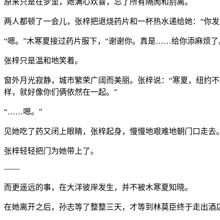
原来只是在梦里，她满心欢喜，忘了所有隔阂和别离。
两人都顿了一会儿，张梓把退烧药片和一杯热水递给她：“你发
“嗯。”木寒夏接过药片服下，“谢谢你。真是……给你添麻烦了
张梓只是温和地笑着。
窗外月光寂静，城市繁荣广阔而美丽。张梓说：“寒夏，纽约
样，就好像你们俩依然在一起。”
“……嗯。”
见她吃了药又闭上眼睛，张梓起身，慢慢地艰难地朝门口走去
张梓轻轻把门为她带上了。
——
而更遥远的事，在大洋彼岸发生，并不被木寒夏知晓。
在她离开之后，孙志等了整整三天，才等到林莫臣终于走出酒