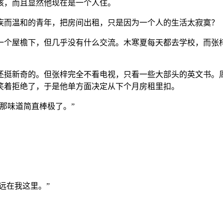
孩，而且显然他现在是一个人住。
疾而温和的青年，把房间出租，只是因为一个人的生活太寂寞？
一个屋檐下，但几乎没有什么交流。木寒夏每天都去学校，而张
还挺新奇的。但张梓完全不看电视，只看一些大部头的英文书。
笑着拒绝了，于是他单方面决定从下个月房租里扣。
那味道简直棒极了。”
远在我这里。”