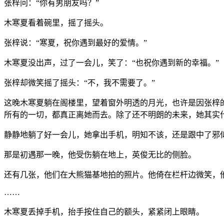
张梓问：“你有男朋友吗？”
木寒夏看着碗里，摇了摇头。
张梓说：“寒夏，祝你遇到最好的爱情。”
木寒夏没出声，过了一会儿，笑了：“也祝你遇到新的幸福。”
张梓却微笑摇了摇头：“不，我不需要了。”
这晚木寒夏躺在阁楼里，望着窗外明透的月光，也许是因张梓
所有的一切，都真正离她而去。除了还不明朗的未来，她其实
静静地躺了好一会儿，她拿出手机，明知不该，还是跟中了邪
那是初遇那一晚，他受伤躺在地上，英俊无比的侧脸。
还有几张，他们在大熊猫基地拍的照片。他倚在栏杆边微笑，
……
木寒夏丢掉手机，抬手按住自己的额头，紧紧闭上眼睛。