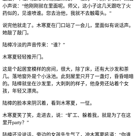
小声说：“他刚刚就在里面呢。师父，这小子这几天跟吃了火
药似的，见谁喷谁。您去治他，我就不去触霉头。”
说完他就走了。木寒夏在门口站了一会儿，里面似有说话声。
她敲了敲门。
陆樟冷淡的声音传来：“谁？”
木寒夏轻轻推开门。
这是个起居室模样的房间，很大，除了床，还有大沙发和茶
几。落地窗外是个小泳池。此刻屋里只开了一盏灯，昏昏暗暗
的。陆樟就坐在沙发里，大刺刺的样子，他身旁还站着个女
孩，年轻又漂亮。
陆樟的脸本来阴沉着，看到木寒夏，一怔。
木寒夏笑了笑，走进去，说：“旷工、躲着我，就是为了在这
里开party？”
陆樟还没说话，旁边的女孩先生气了，冲木寒夏吼道：“你谁