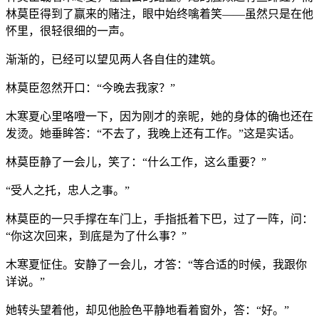
林莫臣得到了赢来的赌注，眼中始终噙着笑——虽然只是在他
怀里，很轻很细的一声。
渐渐的，已经可以望见两人各自住的建筑。
林莫臣忽然开口：“今晚去我家？”
木寒夏心里咯噔一下，因为刚才的亲昵，她的身体的确也还在
发烫。她垂眸答：“不去了，我晚上还有工作。”这是实话。
林莫臣静了一会儿，笑了：“什么工作，这么重要？”
“受人之托，忠人之事。”
林莫臣的一只手撑在车门上，手指抵着下巴，过了一阵，问：
“你这次回来，到底是为了什么事？”
木寒夏怔住。安静了一会儿，才答：“等合适的时候，我跟你
详说。”
她转头望着他，却见他脸色平静地看着窗外，答：“好。”