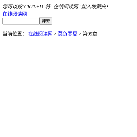
您可以按"CRTL+D"将" 在线阅读网 "加入收藏夹！
在线阅读网
当前位置：
在线阅读网
>
莫负寒夏
> 第99章