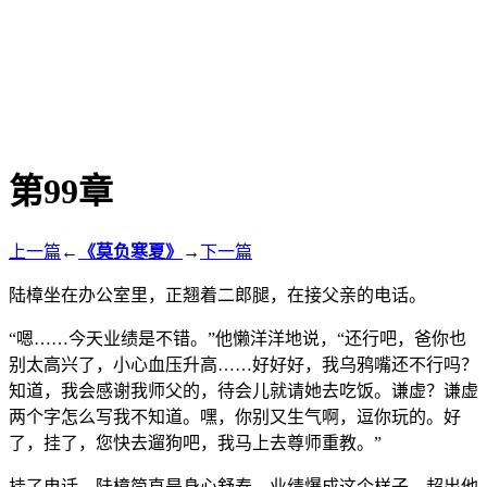
第99章
上一篇
←
《莫负寒夏》
→
下一篇
陆樟坐在办公室里，正翘着二郎腿，在接父亲的电话。
“嗯……今天业绩是不错。”他懒洋洋地说，“还行吧，爸你也
别太高兴了，小心血压升高……好好好，我乌鸦嘴还不行吗？
知道，我会感谢我师父的，待会儿就请她去吃饭。谦虚？谦虚
两个字怎么写我不知道。嘿，你别又生气啊，逗你玩的。好
了，挂了，您快去遛狗吧，我马上去尊师重教。”
挂了电话，陆樟简直是身心舒泰。业绩爆成这个样子，超出他