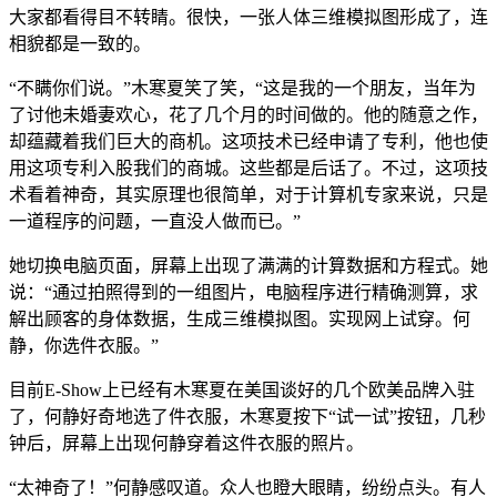
大家都看得目不转睛。很快，一张人体三维模拟图形成了，连
相貌都是一致的。
“不瞒你们说。”木寒夏笑了笑，“这是我的一个朋友，当年为
了讨他未婚妻欢心，花了几个月的时间做的。他的随意之作，
却蕴藏着我们巨大的商机。这项技术已经申请了专利，他也使
用这项专利入股我们的商城。这些都是后话了。不过，这项技
术看着神奇，其实原理也很简单，对于计算机专家来说，只是
一道程序的问题，一直没人做而已。”
她切换电脑页面，屏幕上出现了满满的计算数据和方程式。她
说：“通过拍照得到的一组图片，电脑程序进行精确测算，求
解出顾客的身体数据，生成三维模拟图。实现网上试穿。何
静，你选件衣服。”
目前E-Show上已经有木寒夏在美国谈好的几个欧美品牌入驻
了，何静好奇地选了件衣服，木寒夏按下“试一试”按钮，几秒
钟后，屏幕上出现何静穿着这件衣服的照片。
“太神奇了！”何静感叹道。众人也瞪大眼睛，纷纷点头。有人