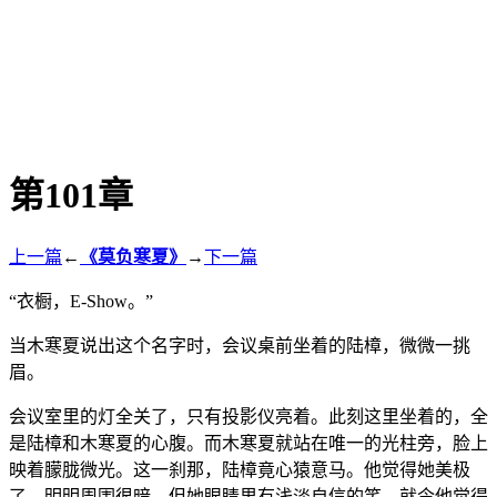
第101章
上一篇
←
《莫负寒夏》
→
下一篇
“衣橱，E-Show。”
当木寒夏说出这个名字时，会议桌前坐着的陆樟，微微一挑
眉。
会议室里的灯全关了，只有投影仪亮着。此刻这里坐着的，全
是陆樟和木寒夏的心腹。而木寒夏就站在唯一的光柱旁，脸上
映着朦胧微光。这一刹那，陆樟竟心猿意马。他觉得她美极
了。明明周围很暗，但她眼睛里有浅淡自信的笑，就令他觉得