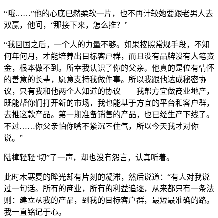
“哦……”他的心底已然柔软一片，也不再计较她要跟老男人去
双赢，他问，“那接下来，怎么推？”
“我回国之后，一个人的力量不够。如果按照常规手段，不知
何年何月，才能培养出目标客户群，而且没有品牌没有大笔资
金，根本做不到。所幸我认识了你的父亲。他真的是位有情怀
的善意的长辈，愿意支持我做件事。所以我跟他达成秘密协
议，只有我和他两个人知道的协议——我帮方宜做商业地产，
既能帮你们打开新的市场，我也能基于方宜的平台和客户群，
去推这款产品。第一期准备销售的产品，也已经生产下线了。
不过……你父亲怕你嘴不紧沉不住气，所以今天我才对你
说。”
陆樟轻轻“切”了一声，却也没有怨言，认真听着。
此时木寒夏的眸光却有片刻的凝滞，然后说道：“有人对我说
过一句话。所有的商业，所有的利益追逐，从来都只有一条法
则：建立从我的产品，到我的目标客户群，最短最准确的路。
我一直铭记于心。