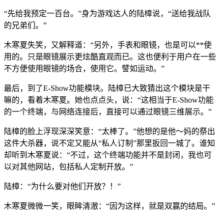
“先给我预定一百台。”身为游戏达人的陆樟说，“送给我战队
的兄弟们。”
木寒夏失笑，又解释道：“另外，手表和眼镜，也是可以**使
用的。只是眼镜展示更炫酷直观而已。这也便利于用户在一些
不方便使用眼镜的场合，使用它。譬如运动。”
最后，到了E-Show功能模块。陆樟已大致猜出这个模块是干
嘛的，看着木寒夏。她也点点头，说：“这相当于E-Show功能
的一个终端，与网络连接后，直接可以通过眼镜三维展示。”
陆樟的脸上浮现深深笑意：“太棒了。”他想的是他～妈的祭出
这件大杀器，说不定又能从“私人订制”那里扳回一城了。谁知
却听到木寒夏说：“不过，这个终端功能并不是封闭，我也可
以对其他网站，包括私人定制开放。”
陆樟：“为什么要对他们开放？！”
木寒夏微微一笑，眼眸清澈：“因为这样，就是双赢的结局。”