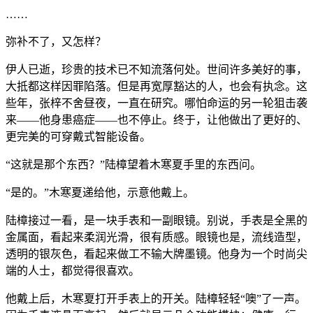
……
弥补不了，又怎样？
伊人已逝，珍贵的技术已不知流落何处。世间许多美好的事，
大抵都这样因罪陷落。但是再宽厚豁达的人，也会有执念。这
些年，张梓不舍昼夜，一直在研究。哪怕命运的另一轮狙击袭
来——他身患癌症——也不停止。终于，让他做出了更好的、
更完美的可穿戴式智能设备。
“这就是那个东西？”陆樟望着木寒夏手里的东西问。
“是的。”木寒夏递给他，示意他戴上。
陆樟接过一看，是一块手表和一副眼镜。别说，手表是全黑的
金属面，看起来柔润光滑，很有质感。眼镜也是，流线造型，
透明的银灰色，看起来做工不输大牌墨镜。他身为一个时尚尖
端的人士，都觉得很喜欢。
他戴上后，木寒夏打开手表上的开关。陆樟轻轻“噢”了一声。