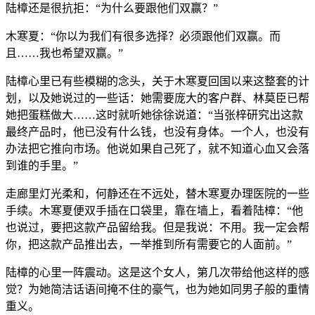
陆樟还是很抗拒：“为什么要跟他们双赢？”
木寒夏：“你以为我们有很多选择？必须跟他们双赢。而
且……我也希望双赢。”
陆樟心里已有些模糊的念头，关于木寒夏回国以来这整套的计
划，以及她说过的一些话：她需要庞大的客户群、林莫臣已帮
她把蛋糕做大……这时就听她徐徐说道：“当张梓研究出这款
最终产品时，他已没有什么钱，也没有身体。一个人，也没有
办法把它推向市场。他说如果自己死了，就不知道心血又会落
到谁的手里。”
走廊里灯光柔和，何静还在不远处，替木寒夏办理医院的一些
手续。木寒夏便双手插在口袋里，靠在墙上，看着陆樟：“他
也说过，要把这款产品留给我。但是我说：不用。我一定会帮
你，把这款产品推出去，一举推到所有需要它的人面前。”
陆樟的心里一阵震动。这是这个女人，第几次带给他这样的感
觉？为她简洁话语间掩不住的豪气，也为她如同男子般的重情
重义。