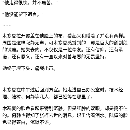
“他走得很快，并不痛苦。”
“他没能留下遗言。”
……
木寒夏拉开覆盖在他脸上的布，看起来和睡着了并没有两样。
周围是这样寂静无声，可木寒夏感觉到的，却是巨大的剜割般
的钝痛。她失去的，不仅仅是一位挚友。还有信仰，还有承
诺，还有恩义，还有一直以来对善与恶的无畏坚持。
她终于埋下头，痛哭出声。
——
木寒夏在中午过后回到方宜。她走进自己办公室时，技术经
理、陆樟、何静等几人，都已经等在那里了。
木寒夏的脸色看起来特别沉静。但是红肿的双眼，却是掩不住
的。何静也得知了张梓去世的消息，眼里含着泪水。陆樟的脸
色显得苍白，沉默不语。