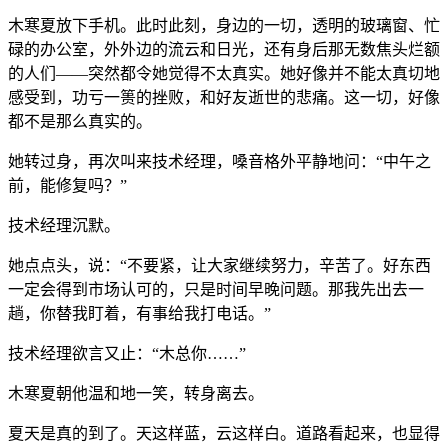
木寒夏放下手机。此时此刻，身边的一切，透明的玻璃窗、忙
碌的办公室，外外边的流云和日光，还有身后那无数焦头烂额
的人们——突然都令她觉得不太真实。她好像并不能太真切地
感受到，功亏一篑的挫败，和好友逝世的悲痛。这一切，好像
都不是那么真实的。
她转过身，再次叫来技术经理，嗓音格外平静地问：“中午之
前，能修复吗？”
技术经理沉默。
她点点头，说：“不要紧，让大家继续努力，辛苦了。好东西
一定会得到市场认可的，只是时间早晚问题。那我先出去一
趟，你替我盯着，有事给我打电话。”
技术经理欲言又止：“木总你……”
木寒夏朝他温和地一笑，转身离去。
夏天是真的到了。天这样蓝，云这样白。道路看起来，也显得