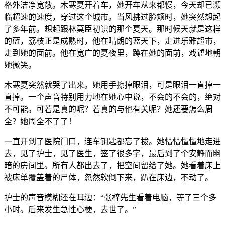
格外洁净宽敞。木寒夏开着车，她开车从来都慢，今天却已濒
临超速的速度，穿过这个城市。当风拂过脸颊时，她突然想起
了多年前。想起跟林莫臣初识的那个夏天。那时候天就是这样
的蓝，荔枝正是成熟时，他在晴朗的蓝天下，走进乐雅超市，
走到她的面前。他在宽广的夏夜里，蹲在她的面前，戏谑地朝
她微笑。
木寒夏突然就哭了出来。她用手擦掉眼泪，可是眼泪一直掉一
直掉。一个声音特别用力地在她心中说，不会的不会的，绝对
不可能。可若是真的呢？若真的与他有关呢？她还要怎么周
全？她周全不了了！
一直开到了医院门口，连车钥匙都忘了拔。她懵懵懂懂地走进
去，见了护士，见了医生，签了很多字，最后到了个安静而幽
暗的房间里。所有人都出去了，把空间留给了她。她看着床上
被床单覆盖着的尸体，忽然软倒下来，趴在床边，不动了。
护士的声音模糊还在耳边：“张梓先生看着电脑，等了三个多
小时。后来发生急性心梗，去世了。”