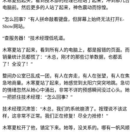
木寒夏抬起头，看到技术部的经理已经站了起来，冲到那几台
电脑前。然后更多的人站了起来，神色震动而惊惶。
“怎么回事？”有人拼命敲着键盘，但屏幕上始终无法打开E-
Show网站。
“查服务器！”技术经理低吼道。
木寒夏站了起来，看到所有人的电脑上，都是报错的页面。而
销量统计员都慌了：“木总，刚才的那些订单数据，也都丢
了！全没了！”
整间办公室已乱成一团，有人在奔走，有人在张望，有人在焦
急地商量。木寒夏站了起来，她感觉到太阳穴突突地跳。急切
的情绪忽然从她心中涌出，非常不详的预感瞬间没过心头。她
一把抓住技术经理：“怎么回事？”
技术经理沉肃答：“木总，我们的系统崩溃了。按理说不该这
样，这非常不正常。我们正在修复！尽全力抢修！”
木寒夏松开了他，镇定下来。她等，没关系的。哪有一帆风顺