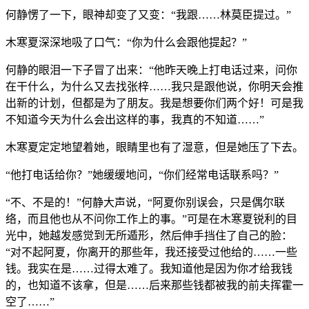
何静愣了一下，眼神却变了又变：“我跟……林莫臣提过。”
木寒夏深深地吸了口气：“你为什么会跟他提起？”
何静的眼泪一下子冒了出来：“他昨天晚上打电话过来，问你
在干什么，为什么又去找张梓……我只是跟他说，你明天会推
出新的计划，但都是为了朋友。我是想要你们两个好！可是我
不知道今天为什么会出这样的事，我真的不知道……”
木寒夏定定地望着她，眼睛里也有了湿意，但是她压了下去。
“他打电话给你？”她缓缓地问，“你们经常电话联系吗？”
“不、不是的！”何静大声说，“阿夏你别误会，只是偶尔联
络，而且他也从不问你工作上的事。”可是在木寒夏锐利的目
光中，她越发感觉到无所遁形，然后伸手挡住了自己的脸：
“对不起阿夏，你离开的那些年，我还接受过他给的……一些
钱。我实在是……过得太难了。我知道他是因为你才给我钱
的，也知道不该拿，但是……后来那些钱都被我的前夫挥霍一
空了……”