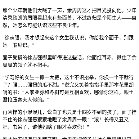
那个少年朝他们大喊了一声，余周周这才把目光投向他。少年
清秀疏朗的眉眼看起来有些面善，不过终归是个陌生人——自
然，她怎么可能认识这些不良少年。
“徐志强，我才想起来这个女生我认识，你给我个面子，别跟
她一般见识。”
面子受损的徐志强哪里听得进这些话，他面红耳赤，揪住了余
周周的领子就不撒手。
“学习好的女生一抓一大把，这个不识抬举，你换一个不就行
了？强……强扭的瓜不甜。”说完又笑着指指手里那本花里胡
哨的书：“人家亚弥和冬树可是互相喜欢，哪像你这样，跟土
匪抢压寨夫人似的。”
再凶悍的小混混儿，说白了也只是十四岁不到的孩子，面子挂
不住的徐志强恶狠狠地瞪了余周周一眼：“滚！长得又丑又
肥，书呆子，谁他妈瞎了眼才喜欢你！”