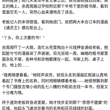
妈妈接送了她几天发现平安无事之后，就任由她独自回家。周
五的晚上，余周周路过学校附近那个半地下室的租书屋，看到
里面空无一人，突然心血来潮地走了进去。
老板记人的本领很强，看到她进门，就把两大本合订本的漫画
《通灵王》摞在柜台上。
“丫头，你上次要的书！”
余周周吓了一大跳，连忙从兜里掏出十元钱押金递给老板，抱
起脏兮兮的漫画说了声谢谢。目光巡视一周，幽暗的租书屋里
面杂乱不堪，各种书和杂物都摞在一起，书架上的、桌子上
的、地上的……
“我再随便看看。”她轻声说完，就低头走到漫画区假装认真地
看起了书脊上的名称，同时用眼睛瞟着老板——她很想飘到那
个专门摆放言情小说的乱七八糟的书柜前去找一本书，但是又
十分难为情。
终于逮到老板转身进里屋，她才快步走到那个“思想不健康”的
区域，抬起头飞速浏览着书的名称和花花绿绿的封面。