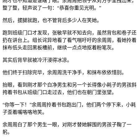
刚才也不知道是谁瞎了眼。余周周把领子从对方手里拽出来，
整了整，轻声说了一句：“恭喜你重见光明。”
然后，拔腿就跑，也不管背后多少人在笑她。
跑到班级门口才发现，张敏早就不知去向，虽然背包和卷子还
扔在讲台上。组长诧异地看了看气喘吁吁的余周周，看她拎着
抹布低头走回黑板槽前，继续一点点地抠着粉笔灰。
其实后背早就被冷汗浸得冰凉。
他们终于扫除完毕，余周周洗干净手，和抹布依依惜别。
抬眼，看到刚才那个白净男生和另一个长得像小耗子的男孩斜
挎着书包从班级门口走过去，他们也在朝门里张望。
“你等一下！”余周周拎着书包跑出门，他们两个停下来，小耗
子歪着嘴咯咯地笑。
余周周白了那个男生一眼，对刚才替她解围的男孩子鞠了一
躬。