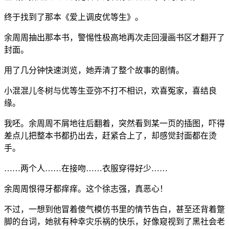
终于找到了那本《爱上调皮优等生》。
余周周抽出那本书，警惕性极高地再次走回漫画书区才翻开了
封面。
用了几分钟快速浏览，她弄清了整个故事的剧情。
小混混儿冬树与优等生亚弥不打不相识，欢喜冤家，喜结良
缘。
我呸。余周周不屑地往后翻着，突然看到某一页的插图，吓得
差点儿把整本书都扔出去，赶紧合上了，却感觉封面都在烫
手。
……两个人……在接吻……衣服穿得好少……
余周周恨得牙都痒痒。这个徐志强，真恶心！
不过，一想到他冒着傻气模仿书里的情节告白，甚至还背着蹩
脚的台词，她就有种幸灾乐祸的快乐，好像窥视到了黑社会老