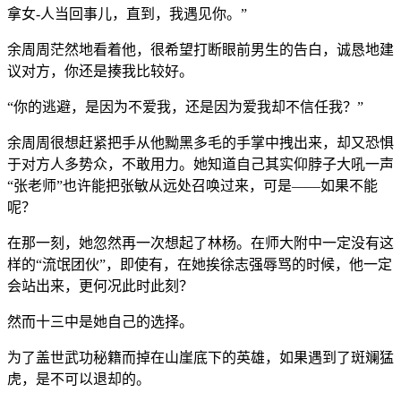
拿女-人当回事儿，直到，我遇见你。”
余周周茫然地看着他，很希望打断眼前男生的告白，诚恳地建
议对方，你还是揍我比较好。
“你的逃避，是因为不爱我，还是因为爱我却不信任我？”
余周周很想赶紧把手从他黝黑多毛的手掌中拽出来，却又恐惧
于对方人多势众，不敢用力。她知道自己其实仰脖子大吼一声
“张老师”也许能把张敏从远处召唤过来，可是——如果不能
呢？
在那一刻，她忽然再一次想起了林杨。在师大附中一定没有这
样的“流氓团伙”，即使有，在她挨徐志强辱骂的时候，他一定
会站出来，更何况此时此刻？
然而十三中是她自己的选择。
为了盖世武功秘籍而掉在山崖底下的英雄，如果遇到了斑斓猛
虎，是不可以退却的。