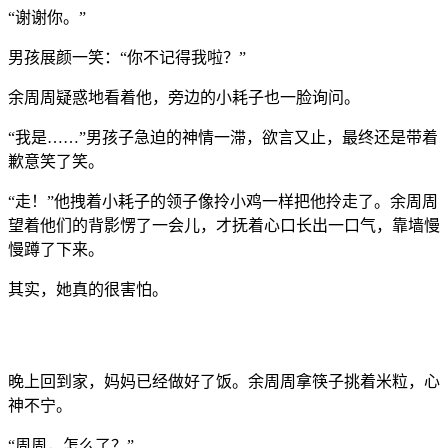
“谢谢你。”
男孩展颜一笑：“你不记得我啦？”
余周周疑惑地看着他，旁边的小耗子也一脸询问。
“我是……”男孩子急迫的神情一滞，欲言又止，最终还是带着
歉意笑了笑。
“走！”他拽着小耗子的领子像拎小鸡一样把他拎走了。余周周
望着他们的背影愣了一会儿，才抚着心口长出一口气，靠墙慢
慢蹲了下来。
其实，她真的很害怕。
晚上回到家，妈妈已经做好了饭。余周周拿筷子挑着米粒，心
神不宁。
“周周，怎么了？”