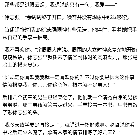
“那些都是过眼云烟，我想说的只有一句，我爱——”
“徐志强！”余周周终于开口，嗓音并没有想象中那么哆嗦。
“诗朗诵”被打乱的徐志强眼神有些呆滞，他停住，看着她把手
从自己的手掌中抽离。
“我不喜欢你。”余周周大声说。周围的人立时神态复杂地开始
窃窃私语，徐志强早就褪去了情圣附体时的肉麻劲儿，那张马
脸上的横肉暴起。
“谁规定你喜欢我我就一定喜欢你的？不过你要是因为这件事
情就报复我，你……你这心胸，根本就不是男人！”
后排几个初三的男生已经笑翻了，他们朝一个清秀白净的男孩
努努嘴，那个男孩就笑着走过来，手里拎着一本书，用书脊敲
了敲徐志强的头。
“我今天放学要是直接走了，就错过一场好戏啊。赵哥说你看
书之后走火入魔了，照着人家的情节排练了好几天？”