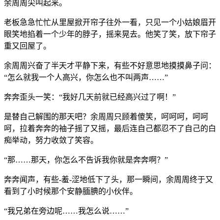
余周周尖叫起来。
老板急急忙忙从里屋掀开帘子往外一看，只见一个小姑娘眉开
眼笑地掐着一个少年的脖子，摇来晃去。他笑了笑，放下帘子
重又回屋了。
余周周兴奋了半天才平静下来，有些不好意思地摸摸鼻子问：
“怎么就我一个人高兴，你怎么也不叫两声……”
奔奔歪头一笑：“我好几天前就已经高兴过了啊！”
是替自己解围的那天吧？余周周只顾着傻笑，呵呵呵，呵呵
呵，拉着奔奔的袖子摇了又摇，最后连自己都忍不了自己的白
痴举动，努力收敛了笑容。
“那……那天，你怎么不告诉我你就是奔奔啊？”
奔奔闻声，有些-羞-涩地低下了头，那一瞬间，余周周终于又
看到了小时候那个安静腼腆的小伙伴。
“我兄弟在旁边呢……我怎么说……”