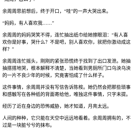
余周周思前想后，终于开口，“哇”的一声大哭出来。
“妈妈，有人喜欢我……”
余周周的妈妈哭笑不得，连忙抽出纸巾给她擦眼泪：“有人喜
欢你是好事，哭什么？不是吧，别人喜欢你，就把你激动成这
样？”
余周周连忙摇头，刚刚的紧张恐慌终于找到了出口发泄。她抽
抽搭搭地哭，根本解释不清楚，当她看到男厕所门口乌泱乌泱
的一片不良少年的时候，究竟害怕成了什么样子。
这件事情，余周周并没有写信告诉陈桉。她仍然会把那些琐事
和感触写在各种纸的背面寄给他，唯独这件事情，只字未提。
经历了近在身边的恐怖威胁，她才知道，月亮太远。
人间的种种，它只能在天空中远远地看着。余周周拥有的，不
过是一块脏兮兮的抹布。