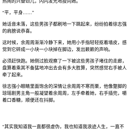
热闹的兴奋劲儿，闪闪发光地投向她。
“平，平身……”
她话音未落，这些男孩子都刷地一下跳起来，纷纷拍着徐志强
的肩膀说恭喜。
这时候，余周周渐渐冷静下来，她用小手指轻轻抠着墙皮，感
觉到它碎成一小块一小块掉在脚边，发出簌簌的声响。
必须赶快跑。她侧过脸观察了一下被这些男孩子堵住的走廊，
盘算着乘其不备猛地冲出去会有多大胜算，突然感觉右手被人
牵了起来。
徐志强小眼睛里面饱含的深情让余周周不寒而栗，他像蹩脚的
琼瑶剧男主角一般凝望着余周周，左手牵着她，右手插兜，嚼
着口香糖，顺便还在抖脚。
“其实我知道我一直都很虚伪，我也知道我浪迹人生，一直不