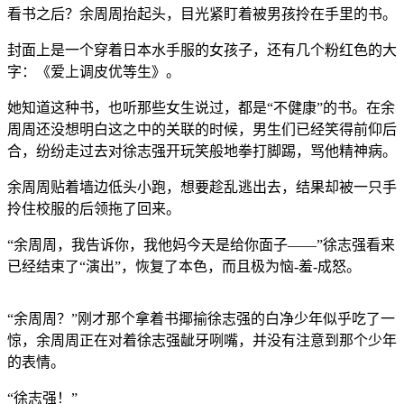
看书之后？余周周抬起头，目光紧盯着被男孩拎在手里的书。
封面上是一个穿着日本水手服的女孩子，还有几个粉红色的大
字：《爱上调皮优等生》。
她知道这种书，也听那些女生说过，都是“不健康”的书。在余
周周还没想明白这之中的关联的时候，男生们已经笑得前仰后
合，纷纷走过去对徐志强开玩笑般地拳打脚踢，骂他精神病。
余周周贴着墙边低头小跑，想要趁乱逃出去，结果却被一只手
拎住校服的后领拖了回来。
“余周周，我告诉你，我他妈今天是给你面子——”徐志强看来
已经结束了“演出”，恢复了本色，而且极为恼-羞-成怒。
“余周周？”刚才那个拿着书揶揄徐志强的白净少年似乎吃了一
惊，余周周正在对着徐志强龇牙咧嘴，并没有注意到那个少年
的表情。
“徐志强！”