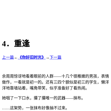
4．重逢
上一篇
←
《你好旧时光》
→
下一篇
余周周惊讶地看着眼前的人群——十几个很稚嫩的男孩，表情
做作，一看就是初一的。还有三四个貌似是初三的学生，懒洋
洋地靠墙站着，嘴角带笑，似乎准备好了看热闹。
她咽了一下口水，攥了攥唯一的武器——抹布。
……这架势，一张抹布好像抽不过来。