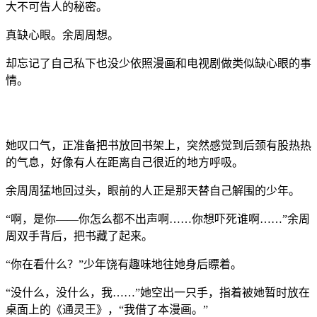
大不可告人的秘密。
真缺心眼。余周周想。
却忘记了自己私下也没少依照漫画和电视剧做类似缺心眼的事
情。
她叹口气，正准备把书放回书架上，突然感觉到后颈有股热热
的气息，好像有人在距离自己很近的地方呼吸。
余周周猛地回过头，眼前的人正是那天替自己解围的少年。
“啊，是你——你怎么都不出声啊……你想吓死谁啊……”余周
周双手背后，把书藏了起来。
“你在看什么？”少年饶有趣味地往她身后瞟着。
“没什么，没什么，我……”她空出一只手，指着被她暂时放在
桌面上的《通灵王》，“我借了本漫画。”