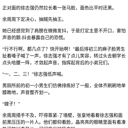
正对面的徐志强仍然拉长着一张马脸，面色比平时还黑。
余周周下定决心，抽贼先抽王。
她已经感觉到了肩膀在微微发抖，于是打定主意不开口，害怕
声音的颤-抖会暴露自己的恐慌。
“行不行啊，都几点了？快开始啊！”最后排初三的麻子脸男生
扯着嗓子喊了一声，徐志强才有了点儿笑容，转过头去朝学长
点头哈腰一阵，才敛起声音，指挥起背后的小弟兄们。
“一、二、三！”徐志强低声喊。
男厕所前的初一小男生们仿佛排练好了一般，全体齐刷刷地单
膝跪地，声音整齐划一。
“嫂子！”
余周周措手不及，吓得靠紧-了墙壁，张皇地看着徐志强和面
前黑压压的一片人。他们都仰着脸，晶亮亮的眼睛里面有着凑