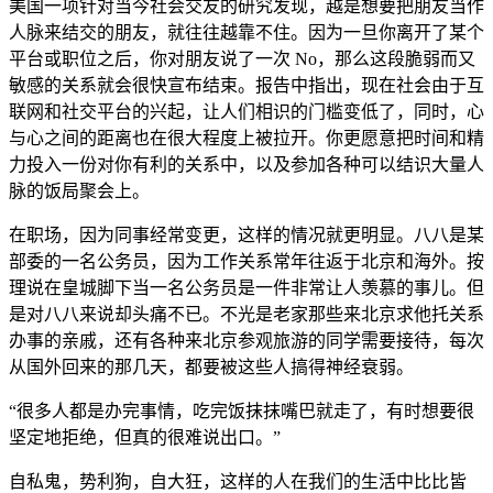
美国一项针对当今社会交友的研究发现，越是想要把朋友当作
人脉来结交的朋友，就往往越靠不住。因为一旦你离开了某个
平台或职位之后，你对朋友说了一次 No，那么这段脆弱而又
敏感的关系就会很快宣布结束。报告中指出，现在社会由于互
联网和社交平台的兴起，让人们相识的门槛变低了，同时，心
与心之间的距离也在很大程度上被拉开。你更愿意把时间和精
力投入一份对你有利的关系中，以及参加各种可以结识大量人
脉的饭局聚会上。
在职场，因为同事经常变更，这样的情况就更明显。八八是某
部委的一名公务员，因为工作关系常年往返于北京和海外。按
理说在皇城脚下当一名公务员是一件非常让人羡慕的事儿。但
是对八八来说却头痛不已。不光是老家那些来北京求他托关系
办事的亲戚，还有各种来北京参观旅游的同学需要接待，每次
从国外回来的那几天，都要被这些人搞得神经衰弱。
“很多人都是办完事情，吃完饭抹抹嘴巴就走了，有时想要很
坚定地拒绝，但真的很难说出口。”
自私鬼，势利狗，自大狂，这样的人在我们的生活中比比皆