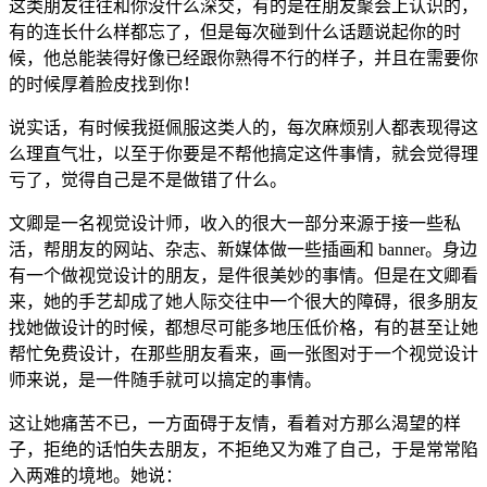
这类朋友往往和你没什么深交，有的是在朋友聚会上认识的，
有的连长什么样都忘了，但是每次碰到什么话题说起你的时
候，他总能装得好像已经跟你熟得不行的样子，并且在需要你
的时候厚着脸皮找到你！
说实话，有时候我挺佩服这类人的，每次麻烦别人都表现得这
么理直气壮，以至于你要是不帮他搞定这件事情，就会觉得理
亏了，觉得自己是不是做错了什么。
文卿是一名视觉设计师，收入的很大一部分来源于接一些私
活，帮朋友的网站、杂志、新媒体做一些插画和 banner。身边
有一个做视觉设计的朋友，是件很美妙的事情。但是在文卿看
来，她的手艺却成了她人际交往中一个很大的障碍，很多朋友
找她做设计的时候，都想尽可能多地压低价格，有的甚至让她
帮忙免费设计，在那些朋友看来，画一张图对于一个视觉设计
师来说，是一件随手就可以搞定的事情。
这让她痛苦不已，一方面碍于友情，看着对方那么渴望的样
子，拒绝的话怕失去朋友，不拒绝又为难了自己，于是常常陷
入两难的境地。她说：