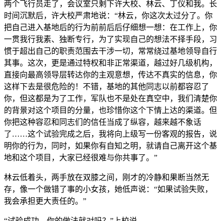
两个飞行员走了，会议室只剩下许大校、林云、丁仪和我。长
时间沉默后，许大校严肃地说：“林云，你这次太过分了。你
把自己进入基地后的行为前前后后仔细想一想：在工作上，你
一贯我行我素、独断专行，为了实现自己的想法不择手段，习
惯于超出自己的职责范围去干涉一切，常常绕过基地领导自行
其事。这次，更是通过特权和非正常渠道，越过好几级机构，
直接向最高领导层转达你的主观意想，传达不真实的信息，你
这样下去是很危险的！不错，基地的其他同志以前都容忍了
你，但这都是为了工作，军队也不是处在真空中，我们清楚你
的背景对这个项目的分量，也珍惜你这个下情上达的渠道。但
你把这种容忍和同志们的信任当成了纵容，越来越不象话
了……这个试验完成之后，我将向上级写一份客观的报告，说
明你的行为，同时，如果你有自知之明，就请自己离开这个基
地和这个项目，大家已经很难与你共事了。”
林云低着头，两手放在双膝之间，刚才的冷静和果断当然无
存，像一个做错了事的小女孩，她低声说：“如果试验失败，
我会承担更大责任的。”
“试验成功，你的做法就对吗？”上校说。