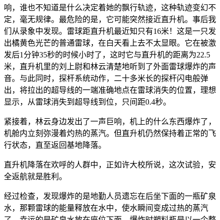
响，谁也不知道是什么决定着她的飘行轨迹，这种轨迹变幻不
定，毫无规律。最危险的是，它可能突然接近直升机。事后我
们从录象中发现。雷球距直升机最近知只有16米！这是一只发
出橘黄色光芒的普通雷球，在白天看上去不太显眼。它在被激
发后1分钟35秒的时候小时了，这时它与直升机的距离为22.5
米，直升机里的刘上尉和林云清楚地听到了外面雷球爆炸的声
音。与此同时，探杆系统动作，二十多米长的探杆闪电般弹
出，将拉出的超导线的一端准确地点在雷球消失的位置，理想
显示，从雷球消失到超导线到位，只间距0.4秒。
紧接着，林云身边发出了一声巨响，机上的什么东西爆炸了，
机舱内立刻弥漫着灼热的蒸汽。但直升机仍然保持着正常的飞
行状态，直至返回基地降落。
直升机降落在欢呼的人群中，正如许大校所说，这次试验，安
全返航就是胜利。
经过检查，发现爆炸的是地勤人员遗忘在后坐下面的一瓶矿泉
水，那颗雷球的能量释放在水中，使水瞬间变成过热的蒸汽
了。幸运的是矿泉水放在座位下面，爆炸时塑料瓶是以一个整