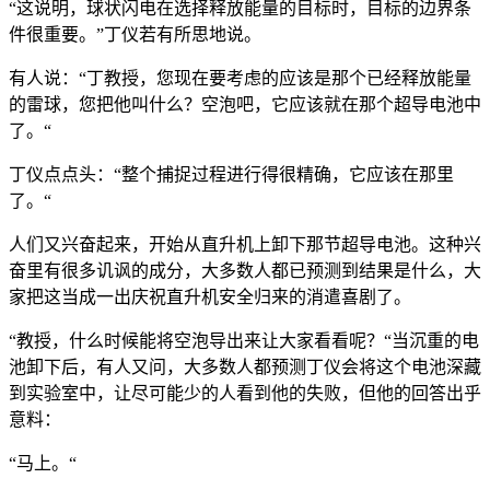
“这说明，球状闪电在选择释放能量的目标时，目标的边界条
件很重要。”丁仪若有所思地说。
有人说：“丁教授，您现在要考虑的应该是那个已经释放能量
的雷球，您把他叫什么？空泡吧，它应该就在那个超导电池中
了。“
丁仪点点头：“整个捕捉过程进行得很精确，它应该在那里
了。“
人们又兴奋起来，开始从直升机上卸下那节超导电池。这种兴
奋里有很多讥讽的成分，大多数人都已预测到结果是什么，大
家把这当成一出庆祝直升机安全归来的消遣喜剧了。
“教授，什么时候能将空泡导出来让大家看看呢？“当沉重的电
池卸下后，有人又问，大多数人都预测丁仪会将这个电池深藏
到实验室中，让尽可能少的人看到他的失败，但他的回答出乎
意料：
“马上。“