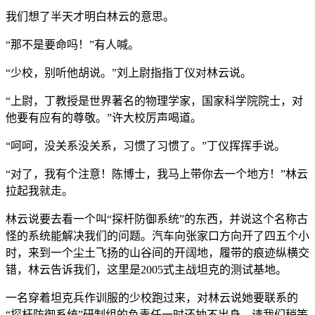
我们想了半天才明白林云的意思。
“那不是要命吗！”有人喊。
“少校，别听他胡说。”刘上尉指指丁仪对林云说。
“上尉，丁教授是世界著名的物理学家，国家科学院院士，对
他要有应有的尊敬。”许大校厉声喝道。
“呵呵，没关系没关系，习惯了习惯了。”丁仪挥挥手说。
“对了，我有个注意！陈博士，我马上带你去一个地方！”林云
拉起我就走。
林云说要去看一个叫“探杆防御系统”的东西，并说这个名称古
怪的系统能解决我们的问题。汽车向张家口方向开了四五个小
时，来到一个尘土飞扬的山谷间的开阔地，履带的痕迹纵横交
错，林云告诉我们，这里是2005式主战坦克的测试基地。
一名穿着坦克兵作训服的少校跑过来，对林云说她要联系的
“探杆防御系统”研制组的负责任一时还抽不出身，请我们稍等