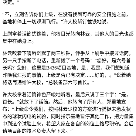
决定。”
“不，立刻告诉你们上级，在没有找到可靠的安全措施之前，
基地将停止一切观测飞行。”许大校斩钉截铁地说。
上尉拿着话筒犹豫着，他将目光转向林云，其他人的目光也都
集中在她身上。
林云咬着下嘴唇沉默了两三秒钟，伸手从上尉手中接过话筒，
另一只手按断了电话，重新拨了一个号码：“您好，是六号首
长吗？您好，这里是B436项目基地，是，我是，我们想知道
昨晚我汇报的事情，上级是否已有决定……好的，。”说着她
将话筒递给许大校，“总装备部六号首长。”
许大校拿着话筒神色严峻地听着，最后只说了三个字：“是，
首长。”就放下了话筒。然后，他转向了所有人，郑重地宣
布：“上级命令我们，按照林云少校的方案进行捕捉未激发状
态的球状闪电的试验，同时指示基地暂停其他工作，把力量集
中到这个试验上来，希望大家在各自的岗位上恪尽职守。会后
请项目组的技术负责人留下来。”