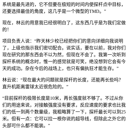
系统是最先进的，它不但要在极短的时间内使探杆点中目标，
还要选择最佳的角度，这几乎是一个微型的TMD。”
现在，林云的用意我已经很明白了，这东西几乎是为我们定做
的！
项目负责人说：“昨天林少校已经把你们的意向详细向我说明
了，上级也指示我们密切配合。说实话，要在以前，我对你们
现在研究的那东西会不以为然，但现在不会了。我第一次听到
探杆系统的概念时，惟一的感觉就是可笑，绝没想到它会有今
天的成功。杂在今后的战场上，也只有偏执狂才能生存。”
林云说：“现在最大的问题就是探杆的长度，还能再长些吗？
直升机距离雷球太近很危险的。”
“目前探杆的极限长度是10米，再长强度就不够了。不过从你
们的用途来说，对接触强度没有要求，反应速度的要求也比我
们的低一到两个数量级，我粗略算了一下，探杆最长可以到25
米。但有一点：它可以拉一根你说的超导线，但除此之外它的
头部可什么都不能装。”