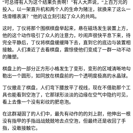
“可总得有人为这个结果负责啊！”有人大声说，“上百万元的
投入，以一架直升机和两个人的生命为赌注，就换来了这么一
场滑稽表演？”他的话立刻引起了众人的共鸣。
这时，丁仪将那个围棋棋盘举起来，悬在磁场发生装置上方，
他的这个动作吸引了众人的注意力，吵闹声很快平息下来，待
完全平静后，丁仪将棋盘缓缓降下去，直到它的底边与装置相
接触。人们凑近了去看棋盘，震惊使他们变成了一群一动不动
的雕塑。
棋盘上的一部分正方形小格发生了变形，变形的区域清晰地勾
勒出一个圆形，如同放在棋盘前的一个透明度极高的水晶球。
丁仪撤走了棋盘，人们弯下腰放平了视线，现在不借助那个工
具也能看到空泡了，它那球形淡淡的边缘在空气中隐约可见，
看上去像一个没有彩纹的肥皂泡。
在这群凝固了的人们中，最先有动作的的刘上尉，他伸出一根
没有指甲的手指战战兢兢地去点空泡，但最终还是收回了手
指，没敢接触它。