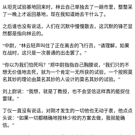
从坦克试验基地回来时，林云自己单独去了一趟市里，整整呆
了一晚上才返回基地，现在我知道她去干什么了。
之后谁也没有说话，人们在沉默中慢慢散去，这沉默的锋芒显
然都是指向林云的。
“中尉，”林云轻声叫住了正在离去的飞行员，“请理解，如果
在战时，这只是一次普通的出击罢了。”
“你以为我们怕死吗？”郑中尉指指自己胸膛说，“我们只的不
想无价值地去死，就为一个肯定一无所获的试验，一个按照莫
名其妙的理论由莫名其妙的人设计的莫名其妙的试验。”
刘上尉说：“我想，就是丁教授，也不会坚信这样真的能捉住
雷球。”
丁仪一直没有说话，对刚才发生的一切他也无动于衷，他点点
头说：“如果一切都精确地按林少校的方案去做，我就能确
信。”