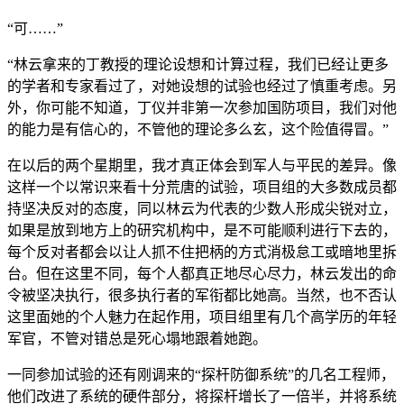
“可……”
“林云拿来的丁教授的理论设想和计算过程，我们已经让更多
的学者和专家看过了，对她设想的试验也经过了慎重考虑。另
外，你可能不知道，丁仪并非第一次参加国防项目，我们对他
的能力是有信心的，不管他的理论多么玄，这个险值得冒。”
在以后的两个星期里，我才真正体会到军人与平民的差异。像
这样一个以常识来看十分荒唐的试验，项目组的大多数成员都
持坚决反对的态度，同以林云为代表的少数人形成尖锐对立，
如果是放到地方上的研究机构中，是不可能顺利进行下去的，
每个反对者都会以让人抓不住把柄的方式消极怠工或暗地里拆
台。但在这里不同，每个人都真正地尽心尽力，林云发出的命
令被坚决执行，很多执行者的军衔都比她高。当然，也不否认
这里面她的个人魅力在起作用，项目组里有几个高学历的年轻
军官，不管对错总是死心塌地跟着她跑。
一同参加试验的还有刚调来的“探杆防御系统”的几名工程师，
他们改进了系统的硬件部分，将探杆增长了一倍半，并将系统