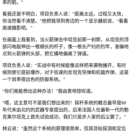
来的箭。”
看我还是不明白，项目负责人说：“距离太远，过程又太快，
你当然看不清楚。”他把我领到旁边的一个显示器前说，“看看
高速摄影吧。”
在画面上我看到，当火箭弹击中坦克前那一刹那，从坦克的顶
部闪电般伸出一根细长的杆子，像一根长产妇的钓竿，准确地
点到火箭弹的头部，把它捅地偏离了弹道。
项目负责人说：“实战中有时候能像这样把来袭物捅开，有时
候则使它提前爆炸，对于低速的反坦克导弹和机载炸弹，这是
一个效率很出色的防御系统。”
“你们竟能想出这种办法！”我由衷地惊叹道。
“喂，这主意可不是我们想出来的！探杆系统的概念最早是80
年代末由北约的武器专家提出的，后来法国人在最新一代的勒
克莱尔坦克上首先试验成功，我们只是步人家的后尘罢了。”
林云说：“虽然这个系统的原理很简单，但其目标探测和定位