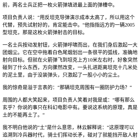
前，两名士兵正把一枚火箭弹填进最上面的弹槽中。
项目负责人说：“用反坦克导弹演示成本太高了，所以用这个
代替，预先试射好的，肯定能击中。“他指指远方的一辆2005
型坦克，那是这枚火箭弹射击的目标。
一名士兵按动发射钮，火箭弹呼啸而出，在我们身后激起一大
团烟尘。它在空中拖着白色尾烟划出一条很平的弧线，准确地
射向目标。但就在火箭弹飞到坦克上方10米左右时，好象突然
碰到了什么东西，方向骤然改变，一头扎进距离坦克十几米处
的泥土里，由于没装弹头，只激起了一股小小的尘土。
我的惊奇是溢于言表的：“那辆坦克周围有一圈防护力场？“
周围的人都大笑起来，项目负责人笑着对我是或：“哪有那么
玄乎？你说的事只在科幻电影中有。要说这系统的原理，真是
土的不能再土了。“
我不明白他说的“土”是什么意思，林云解释说：“这原理可以
追溯到冷兵器时代，骑士们挥动长矛，碰对了就能挡开敌人射