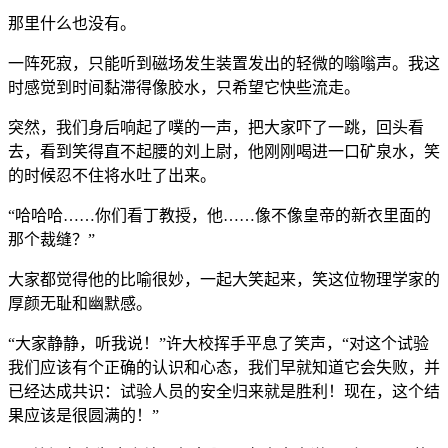
那里什么也没有。
一阵死寂，只能听到磁场发生装置发出的轻微的嗡嗡声。我这
时感觉到时间黏滞得像胶水，只希望它快些流走。
突然，我们身后响起了噗的一声，把大家吓了一跳，回头看
去，看到笑得直不起腰的刘上尉，他刚刚喝进一口矿泉水，笑
的时候忍不住将水吐了出来。
“哈哈哈……你们看丁教授，他……像不像皇帝的新衣里面的
那个裁缝？”
大家都觉得他的比喻很妙，一起大笑起来，笑这位物理学家的
厚颜无耻和幽默感。
“大家静静，听我说！”许大校挥手平息了笑声，“对这个试验
我们应该有个正确的认识和心态，我们早就知道它会失败，并
已经达成共识：试验人员的安全归来就是胜利！现在，这个结
果应该是很圆满的！”