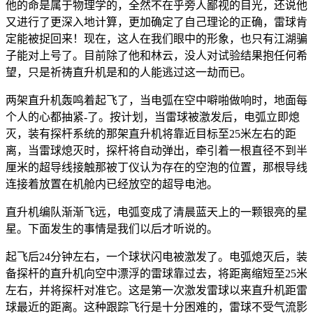
他的命是属于物理学的，全然不在乎旁人鄙视的目光，还说他
又进行了更深入地计算，更加确定了自己理论的正确，雷球肯
定能被捉回来！现在，这人在我们眼中的形象，也只有江湖骗
子能对上号了。目前除了他和林云，没人对试验结果抱任何希
望，只是祈祷直升机是和的人能逃过这一劫而已。
两架直升机轰鸣着起飞了，当电弧在空中噼啪做响时，地面每
个人的心都抽紧-了。按计划，当雷球被激发后，电弧立即熄
灭，装有探杆系统的那架直升机将靠近目标至25米左右的距
离，当雷球熄灭时，探杆将自动弹出，牵引着一根直径不到半
厘米的超导线接触那被丁仪认为存在的空泡的位置，那根导线
连接着放置在机舱内已经放空的超导电池。
直升机编队渐渐飞远，电弧变成了清晨蓝天上的一颗银亮的星
星。下面发生的事情是我们以后才听说的。
起飞后24分钟左右，一个球状闪电被激发了。电弧熄灭后，装
备探杆的直升机向空中漂浮的雷球靠过去，将距离缩短至25米
左右，并将探杆对准它。这是第一次激发雷球以来直升机距雷
球最近的距离。这种跟踪飞行是十分困难的，雷球不受气流影