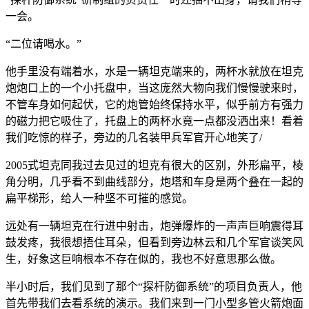
一会。
“二位请喝水。”
他手里没有端着水，水是一辆坦克端来的，两杯水就放在坦克
炮炮口上的一个小托盘中，当这庞然大物向我们慢慢驶来时，
不管车身如何起伏，它的炮管始终保持水平，似乎前方有强力
的磁力把它吸住了，托盘上的两杯水竟一点都没洒出来！看着
我们吃惊的样子，旁边的几名装甲兵军官开心地笑了/
2005式坦克同我过去见过的坦克有很大的区别，外形扁平，棱
角分明，几乎看不到曲线部分，炮塔和车身是两个叠在一起的
扁平梯形，给人一种坚不可摧的感觉。
远处有一辆坦克在行进中射击，炮弹爆炸的一声声巨响震得耳
鼓发疼，我很想捂住耳朵，但看到旁边林云和几个军官谈笑风
生，好象这巨响根本不存在似的，我也不好意思那么做。
半小时后，我们见到了那个“探杆防御系统”的项目负责人，他
首先带我们去看系统的演示。我们来到一门小型多管火箭炮面