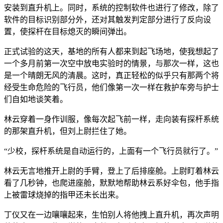
安装到直升机上。同时，系统的控制软件也进行了修改，除了
软件的目标识别部分外，还对其触发判定部分进行了反向设
置，使探杆在目标熄灭的瞬间弹出。
正式试验的这天，基地的所有人都来到起飞场地，使我想起了
一个多月前第一次空中放电实验时的情景，与那次一样，这也
是一个晴朗无风的清晨。这时，真正轻松的似乎只有那两个将
经受生命危险的飞行员，他们像第一次一样在救护车旁与护士
们自如地谈笑着。
林云穿着一身作训服，像每次起飞前一样，走向装有探杆系统
的那架直升机，但刘上尉拦住了她。
“少校，探杆系统是自动运行的，上面有一个飞行员就行了。”
林云无言地推开上尉的手臂，登上了后排座舱。上尉盯着林云
看了几秒钟，也爬进座舱，默默地帮助林云系好伞包，他手指
上被雷球烧掉的指甲还未长出来。
丁仪又在一边嚷嚷起来，生怕别人将他拽上直升机，再次声明