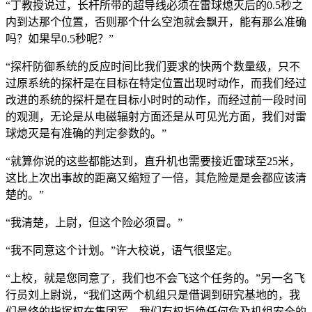
“丁教授说过，长杆所带的超导线必须在雷球熄灭后的0.5秒之
内到达那个位置，否则那个什么空泡就会飘开，能有那么准确
吗？如果早0.5秒呢？”
“探杆防御系统的反应时间比我们要求的快两个数量级，只不
过原系统的探杆是在目标在特定位置出现时动作，而我们经过
改进的系统的探杆是在目标小时时的动作，而经过前一段时间
的观测，无论是从电磁辐射方面还是从可见光方面，我们对雷
球熄灭是有准确的判定参数的。”
“就算你说的这些都能达到，直升机也需要接近雷球至25米，
这比上次出事故的距离又缩短了一倍，其危险是是会都应该清
楚的。”
“我清楚，上尉，但这个险必须冒。”
“我不同意这个计划。”许大校说，语气很坚定。
“上校，就是您同意了，我们也不会飞这个任务的。”另一名飞
行员刘上尉说，“我们这两个机组只是借调到研究基地的，我
们最终的指挥权在集团军，我们有权拒绝任何危及机组安全的