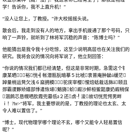
学！告诉你，我不上直升机！”
“没人让您上，丁教授。”许大校摇摇头说。
散会后，我走到没有人的地方，拿出手机拨通了那个号码，只
响了一声铃，就听到了林将军沉稳的声音：“陈博士吗？”
他能猜出是我令我十分吃惊，这至少说明高层也在关注我们的
研究。我将会议的情况向将军说了，他立刻回答：
“你说的情况我们都已经清楚，但这是非常时期，急需这个钅
康某晒裕恍┫帐潜匦朊暗摹５比唬衷普庵肿龇ú缓茫
踔量梢运凳欠浅６窳拥模驼庑宰樱惺焙蛞裁话旆ǎ颐且
郧霸谡夥矫嬉部悸遣恢埽魈旖蚧嘏沙鲆桓鲎懿康奶嘏稍保
涸鹧芯恳幌哂肷霞兜墓低ā２还虏┦浚故切恍荒愕男畔
ⅰ！?br>“将军，我主要想说的是，丁教授的理论也太玄、太
令人难以置信了。”
“博士，现代物理学哪个理论不玄，哪个又能令人轻易置信
呢？”