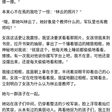
擦一擦。”
本来心不在焉的我吃了一惊：“林云的照片？”
“哦，那她叫林云了，她好象是个教师什么的，军队里也有教
师吗？”
女孩这话更让我震惊，我坚决要求看看那照片，女孩领我来到
书房，拉开书架的抽屉，拿出了一个镶着银边的精致相框，她
神秘地对我说：“就是这个，他每天晚上睡前都偷偷地看看，
擦擦。有一次我对他说你摆写字台上吧，我不在意，可他还是
没摆出来，还是每天偷偷地看和擦。”
我接过相框，底面朝上拿在手里，半闭着双眼平抑着自己的心
跳，女孩一定在吃惊地看着我，我猛地翻过相框，定睛看去，
立刻明白了女孩为什么认为林云是教师了。
她与一群孩子在一起。
她站在孩子们中间，仍穿着整洁的少校军装，脸上浮现着灿烂
的笑容，从未有过的美丽动人。再看她捉为的孩子们，我立刻