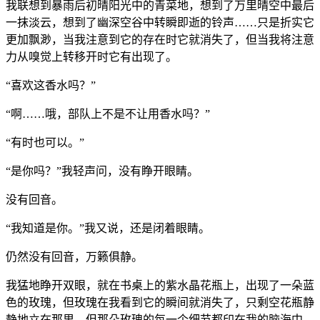
我联想到暴雨后初晴阳光中的青菜地，想到了万里晴空中最后
一抹淡云，想到了幽深空谷中转瞬即逝的铃声……只是折实它
更加飘渺，当我注意到它的存在时它就消失了，但当我将注意
力从嗅觉上转移开时它有出现了。
“喜欢这香水吗？”
“啊……哦，部队上不是不让用香水吗？”
“有时也可以。”
“是你吗？”我轻声问，没有睁开眼睛。
没有回音。
“我知道是你。”我又说，还是闭着眼睛。
仍然没有回音，万籁俱静。
我猛地睁开双眼，就在书桌上的紫水晶花瓶上，出现了一朵蓝
色的玫瑰，但玫瑰在我看到它的瞬间就消失了，只剩空花瓶静
静地立在那里。但那朵玫瑰的每一个细节都印在我的脑海中，