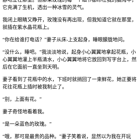
它充满了生机，透出一种冰雪的灵气。
我闭上眼睛又睁开，玫瑰没有再出现，但我知道它就在那里，
就插在紫水晶花瓶上。
“你在给谁打电话？”妻子从床-上支起身，睡眼朦胧地问。
“没什么，睡吧。”我淡淡地说，起身小心翼翼地拿起花瓶，小
心翼翼地灌上半瓶清水，小心翼翼地将它放回到写字台上，然
后在它面前一直坐到天明。
妻子看到了花瓶中的水，下班时就捎回了一束鲜花，她正要将
花往花瓶上插时被我制止了。
“别，上面有花。”
妻子奇怪地看着我。
“是一朵蓝色的玫瑰。”
“哦，那可是最贵的品种。”妻子笑着说，显然以为我在开玩