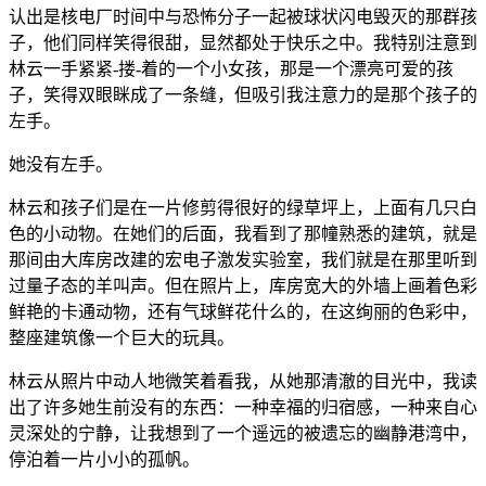
认出是核电厂时间中与恐怖分子一起被球状闪电毁灭的那群孩
子，他们同样笑得很甜，显然都处于快乐之中。我特别注意到
林云一手紧紧-搂-着的一个小女孩，那是一个漂亮可爱的孩
子，笑得双眼眯成了一条缝，但吸引我注意力的是那个孩子的
左手。
她没有左手。
林云和孩子们是在一片修剪得很好的绿草坪上，上面有几只白
色的小动物。在她们的后面，我看到了那幢熟悉的建筑，就是
那间由大库房改建的宏电子激发实验室，我们就是在那里听到
过量子态的羊叫声。但在照片上，库房宽大的外墙上画着色彩
鲜艳的卡通动物，还有气球鲜花什么的，在这绚丽的色彩中，
整座建筑像一个巨大的玩具。
林云从照片中动人地微笑着看我，从她那清澈的目光中，我读
出了许多她生前没有的东西：一种幸福的归宿感，一种来自心
灵深处的宁静，让我想到了一个遥远的被遗忘的幽静港湾中，
停泊着一片小小的孤帆。