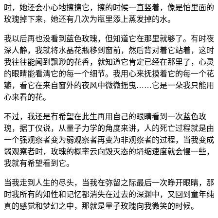
时，她还会小心地擦擦它，擦的时候一直竖着，像是怕里面的
玫瑰掉下来，她还有几次为瓶里添上蒸发掉的水。
我以后再也没看到蓝色玫瑰，但知道它在那里就够了。有时夜
深人静，我就将水晶花瓶移到窗前，然后背对着它站着，这时
我往往能闻到飘渺的花香，就知道它肯定已经在那里了，心灵
的眼睛能看清它的每一个细节。我用心来抚摸着它的每一个花
瓣，看它在来自窗外的夜风中微微摇曳……它是一朵我只能用
心来看的花。
不过，我还是有希望在此生再用自己的眼睛看到一次蓝色玫
瑰，据丁仪说，从量子力学的角度来讲，人的死亡过程就是由
一个强观察者变为弱观察者再变为非观察者的过程，当我变成
弱观察者时，玫瑰的概率云向毁灭态的坍缩速度就会慢一些，
我就有希望看到它。
当我走到人生的尽头，当我在弥留之际最后一次睁开眼睛，那
时我所有的知性和记忆都消失在过去的深渊中，又回到童年纯
真的感觉和梦幻之中，那就是量子玫瑰向我微笑的时候。