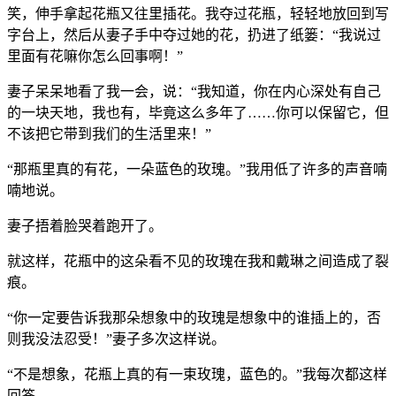
笑，伸手拿起花瓶又往里插花。我夺过花瓶，轻轻地放回到写
字台上，然后从妻子手中夺过她的花，扔进了纸篓：“我说过
里面有花嘛你怎么回事啊！”
妻子呆呆地看了我一会，说：“我知道，你在内心深处有自己
的一块天地，我也有，毕竟这么多年了……你可以保留它，但
不该把它带到我们的生活里来！”
“那瓶里真的有花，一朵蓝色的玫瑰。”我用低了许多的声音喃
喃地说。
妻子捂着脸哭着跑开了。
就这样，花瓶中的这朵看不见的玫瑰在我和戴琳之间造成了裂
痕。
“你一定要告诉我那朵想象中的玫瑰是想象中的谁插上的，否
则我没法忍受！”妻子多次这样说。
“不是想象，花瓶上真的有一束玫瑰，蓝色的。”我每次都这样
回答。