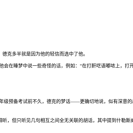
。
，德克多半就是因为他的轻信而选中了他。
他会在睡梦中说一些奇怪的话，例如：“在打鼾呓语嘟哝上，打
二年级预备考试前不久，德克的梦话——更确切地说，似有深意
细听，但只听见几句相互之间全无关联的胡话，其中提到什勒斯