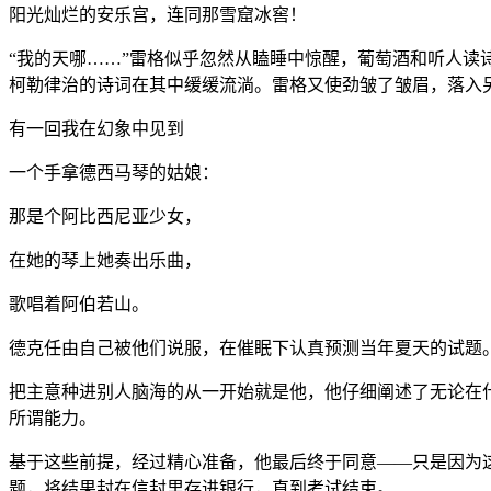
阳光灿烂的安乐宫，连同那雪窟冰窖！
“我的天哪……”雷格似乎忽然从瞌睡中惊醒，葡萄酒和听人
柯勒律治的诗词在其中缓缓流淌。雷格又使劲皱了皱眉，落入
有一回我在幻象中见到
一个手拿德西马琴的姑娘：
那是个阿比西尼亚少女，
在她的琴上她奏出乐曲，
歌唱着阿伯若山。
德克任由自己被他们说服，在催眠下认真预测当年夏天的试题
把主意种进别人脑海的从一开始就是他，他仔细阐述了无论在
所谓能力。
基于这些前提，经过精心准备，他最后终于同意——只是因为
题，将结果封在信封里存进银行，直到考试结束。