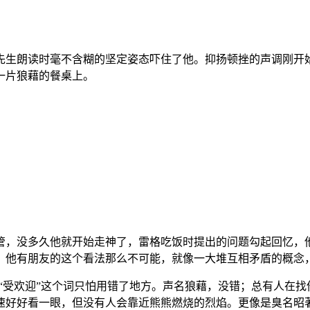
先生朗读时毫不含糊的坚定姿态吓住了他。抑扬顿挫的声调刚开
一片狼藉的餐桌上。
管，没多久他就开始走神了，雷格吃饭时提出的问题勾起回忆，
。他有朋友的这个看法那么不可能，就像一大堆互相矛盾的概念
“受欢迎”这个词只怕用错了地方。声名狼藉，没错；总有人在找
速好好看一眼，但没有人会靠近熊熊燃烧的烈焰。更像是臭名昭著