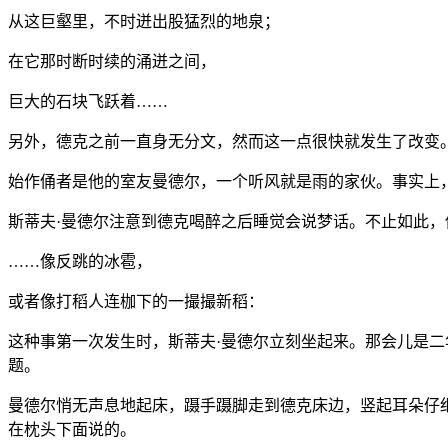
从这巨壑里，不时迸出股猛烈的地泉；
在它那时断时续的涌迸之间，
巨大的石块飞跃着……
另外，德克之前一直身无分文，然而这一点很快就发生了改变
始作俑者是他的室友曼德尔，一个听风就是雨的家伙。事实上
斯蒂夫·曼德尔注意到德克喝醉之后睡觉会说梦话。不止如此，
……像反跳的冰雹，
或者像打稻人连枷下的一撮撮新稻：
这种事第一次发生时，斯蒂夫·曼德尔立刻坐起来。那会儿是
题。
曼德尔悄无声息地起床，蹑手蹑脚走到德克床边，竖起耳朵仔
在枕头下面说的。