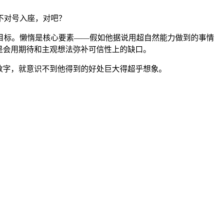
不对号入座，对吧？
目标。懒惰是核心要素——假如他据说用超自然能力做到的事情
是会用期待和主观想法弥补可信性上的缺口。
数字，就意识不到他得到的好处巨大得超乎想象。