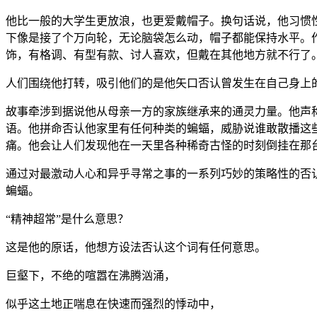
他比一般的大学生更放浪，也更爱戴帽子。换句话说，他习惯
下像是接了个万向轮，无论脑袋怎么动，帽子都能保持水平。
饰，有格调、有型有款、讨人喜欢，但戴在其他地方就不行了
人们围绕他打转，吸引他们的是他矢口否认曾发生在自己身上
故事牵涉到据说他从母亲一方的家族继承来的通灵力量。他声
语。他拼命否认他家里有任何种类的蝙蝠，威胁说谁敢散播这
痛。他会让人们发现他在一天里各种稀奇古怪的时刻倒挂在那
通过对最激动人心和异乎寻常之事的一系列巧妙的策略性的否
蝙蝠。
“精神超常”是什么意思？
这是他的原话，他想方设法否认这个词有任何意思。
巨壑下，不绝的喧嚣在沸腾汹涌，
似乎这土地正喘息在快速而强烈的悸动中，