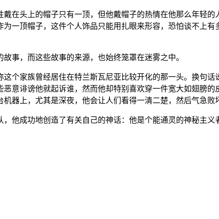
性戴在头上的帽子只有一顶，但他戴帽子的热情在他那么年轻的
作为一顶帽子，这件个人饰品只能用扎眼来形容，恐怕谈不上有
。
的故事，而这些故事的来源，也始终笼罩在迷雾之中。
称这个家族曾经居住在特兰斯瓦尼亚比较开化的那一头。换句话
些恶意诽谤他就起诉谁，然而他却特别喜欢穿一件宽大如翅膀的
台机器上，尤其是深夜，他会让人们看得一清二楚，然后气急败
认，他成功地创造了有关自己的神话：他是个能通灵的神秘主义者