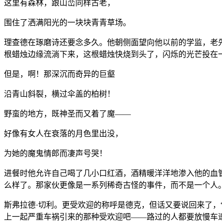
这里有森林，跟山峦同样古老，
围住了洒满阳光的一块块青青草场。
理查德在琢磨诗还要念多久。他朝侧面望向他以前的学监，老
根蜡烛边缘流淌下来，这根蜡烛快烧到头了，闪烁的光芒投在
但是，啊！那深沉而奇异的巨壑
沿青山斜裂，横过伞盖的柏树！
野蛮的地方，既神圣而又着了魔——
好像有女人在衰落的月色里出没，
为她的魔鬼情郎而凄声号哭！
进餐时他允许自己喝了几小口红酒，酒精暖洋洋地渗入他的血
么样了。那家伙更像是一系列稀奇古怪的事件，而不是一个人
斯弗拉德·切利。更受欢迎的称呼是德克，但话又要说回来了，
上一起严重车祸引来的那种受欢迎吧——路过的人都要放慢车