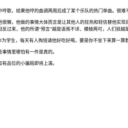
中哼歌，结果他哼的曲调两周后成了某个乐队的热门单曲。很难
他很懒，他做的事情大体而言是让其他人的狂热和轻信替他实现
但反过来，他的所谓“预言”越是语焉不详、模棱两可，人们就越
他作为学生，每天有人掏钱请他好吃好喝，要是你不坐下来算一算
些事情里哪怕有一件是真的。
和有品位的小骗局即将上演。