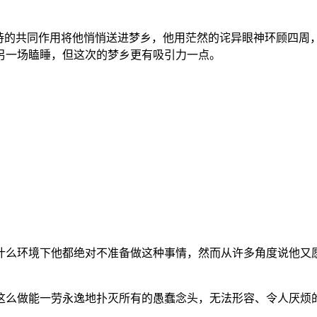
读诗的共同作用将他悄悄送进梦乡，他用茫然的诧异眼神环顾四周
另一场瞌睡，但这次的梦乡更有吸引力一点。
。
什么环境下他都绝对不准备做这种事情，然而从许多角度说他又
这么做能一劳永逸地扑灭所有的愚蠢念头，无法形容、令人厌烦