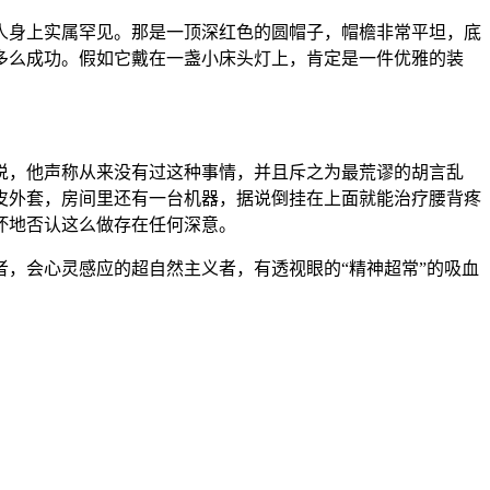
人身上实属罕见。那是一顶深红色的圆帽子，帽檐非常平坦，底
多么成功。假如它戴在一盏小床头灯上，肯定是一件优雅的装
说，他声称从来没有过这种事情，并且斥之为最荒谬的胡言乱
皮外套，房间里还有一台机器，据说倒挂在上面就能治疗腰背疼
坏地否认这么做存在任何深意。
，会心灵感应的超自然主义者，有透视眼的“精神超常”的吸血