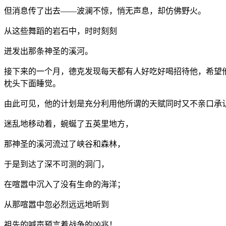
但消息传了出去——波澜不惊，悄无声息，却仿佛野火。
从这些舞蹈的岩石中，时时刻刻
迸发出那条神圣的溪河。
接下来的一个月，德克发现每天都有人好吃好喝招待他，希望
枕头下面睡觉。
由此可见，他的计划是充分利用他所谓的天赋同时又不亲口承
迷乱地移动着，蜿蜒了五英里地方，
那神圣的溪河流过了峡谷和森林，
于是到达了深不可测的洞门，
在喧嚣中沉入了没有生命的海洋；
从那喧嚣中忽必烈远远地听到
祖先的喊声预言着战争的凶兆！