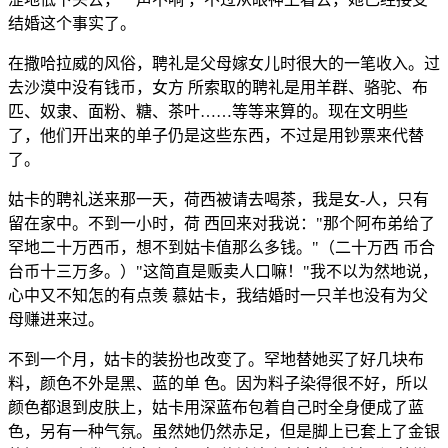
结婚这个事实了。
在撒哈拉威的风俗，聘礼是父母嫁女儿时很大的一笔收入。过
去沙漠中没有钱币，女方 所索取的聘礼是用羊群、骆驼、布
匹、奴隶、面粉、糖、茶叶……等等来算的。现在文明些
了，他们开出来的单子仍是这些东西，不过是用钞票来代替
了。
姑卡的聘礼送来那一天，荷西被请去喝茶，我是女-人，只有
留在家中。不到一小时，荷 西回来对我说："那个阿布弟给了
罕地二十万西币，想不到姑卡值那么多钱。"（二十万西 币合
台币十三万多。）"这简直是贩卖人口嘛！"我不以为然地说，
心中又不知怎的有点羡 慕姑卡，我结婚时一只羊也没有为父
母赚进来过。
不到一个月，姑卡的装扮也改变了。罕地替她买了好几块布
料，颜色不外是黑、蓝的单 色。因为料子染得很不好，所以
颜色都退到皮肤上，姑卡用深蓝布包着自己时全身便成了蓝
色，另有一种气氛。虽然她仍然赤足，但是脚上已套上了金银