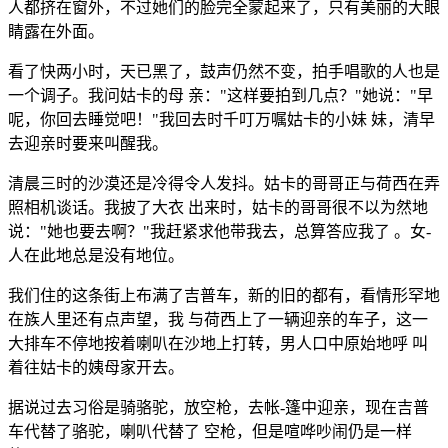
人都挤在窗外，不过她们的脸完全蒙起来了，只有美丽的大眼
睛露在外面。
看了快两小时，天已黑了，鼓声仍然不变，拍手唱歌的人也是
一个调子。我问姑卡的母 亲："这样要拍到几点？"她说："早
呢，你回去睡觉吧！"我回去时千叮万嘱姑卡的小妹 妹，清早
去迎亲时要来叫醒我。
清晨三时的沙漠还是冷得令人发抖。姑卡的哥哥正与荷西在弄
照相机谈话。我披了大衣 出来时，姑卡的哥哥很不以为然地
说："她也要去啊？"我赶紧求他带我去，总算答应我了 。女-
人在此地总是没有地位。
我们住的这条街上布满了吉普车，新的旧的都有，看情形罕地
在族人里还有点声望，我 与荷西上了一辆迎亲的车子，这一
大排车不停地按着喇叭在沙地上打转，男人口中原始地呼 叫
着往姑卡的姨母家开去。
据说过去习俗是骑骆驼，放空枪，去帐-篷中迎亲，现在吉普
车代替了骆驼，喇叭代替了 空枪，但是喧哗吵闹仍是一样