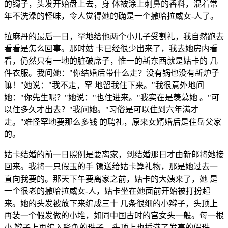
的镯子，头发开始盘上去，身 体被涂上刺鼻的香料，混着常
年不洗澡的怪味，令人觉得她的确是一个撒哈拉威女-人了。
拉麻丹的最后一日，罕地给他两个小儿子受割礼，我自然跑去
看看是怎么回事。那时姑 卡已经很少出来了，我去她房内看
看，仍然只有一地的脏破席子，惟一的新东西就是姑卡的 几
件衣服。我问她："你结婚后带什么走？没有锅也没有新炉子
嘛！"她说："我不走，罕 地留我住下来。"我很意外地问
她："你先生呢？"她说："也住进来。"我实在是羡慕她 。"可
以住多久才出去？"我问她。"习俗是可以住到六年满才
走。"难怪罕地要那么多钱 的聘礼，原来女婿婚后是住岳父家
的。
姑卡结婚的前一日照例是要离家，到结婚那日才由新郎将她接
回来。我将一只假玉的手 镯送给姑卡算礼物，那是她过去一
直向我要的。那天下午要离家之前，姑卡的大姨来了，她 是
一个很老的撒哈拉威女-人，姑卡坐在她面前开始被打扮起
来。她的头发被放下来编成三十 几条很细的小辫子，头顶上
再装一个假发做的小堆，如同中国古时的宫女头一般。每一根
小 辫子上再编入彩色的珠子，头顶上也插满了发亮的假珠