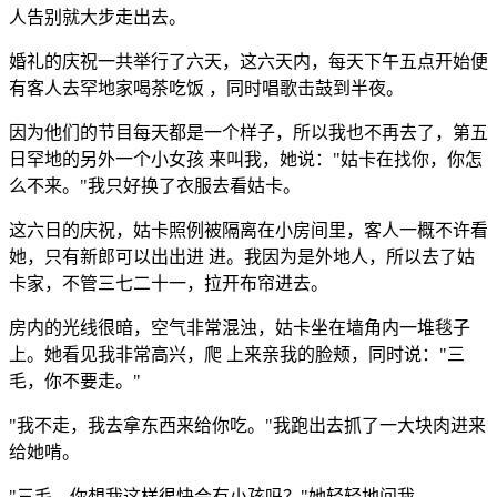
人告别就大步走出去。
婚礼的庆祝一共举行了六天，这六天内，每天下午五点开始便
有客人去罕地家喝茶吃饭 ，同时唱歌击鼓到半夜。
因为他们的节目每天都是一个样子，所以我也不再去了，第五
日罕地的另外一个小女孩 来叫我，她说："姑卡在找你，你怎
么不来。"我只好换了衣服去看姑卡。
这六日的庆祝，姑卡照例被隔离在小房间里，客人一概不许看
她，只有新郎可以出出进 进。我因为是外地人，所以去了姑
卡家，不管三七二十一，拉开布帘进去。
房内的光线很暗，空气非常混浊，姑卡坐在墙角内一堆毯子
上。她看见我非常高兴，爬 上来亲我的脸颊，同时说："三
毛，你不要走。"
"我不走，我去拿东西来给你吃。"我跑出去抓了一大块肉进来
给她啃。
"三毛，你想我这样很快会有小孩吗？"她轻轻地问我。