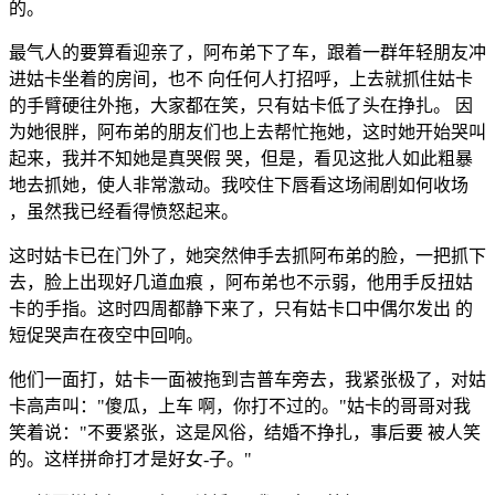
的。
最气人的要算看迎亲了，阿布弟下了车，跟着一群年轻朋友冲
进姑卡坐着的房间，也不 向任何人打招呼，上去就抓住姑卡
的手臂硬往外拖，大家都在笑，只有姑卡低了头在挣扎。 因
为她很胖，阿布弟的朋友们也上去帮忙拖她，这时她开始哭叫
起来，我并不知她是真哭假 哭，但是，看见这批人如此粗暴
地去抓她，使人非常激动。我咬住下唇看这场闹剧如何收场
，虽然我已经看得愤怒起来。
这时姑卡已在门外了，她突然伸手去抓阿布弟的脸，一把抓下
去，脸上出现好几道血痕 ，阿布弟也不示弱，他用手反扭姑
卡的手指。这时四周都静下来了，只有姑卡口中偶尔发出 的
短促哭声在夜空中回响。
他们一面打，姑卡一面被拖到吉普车旁去，我紧张极了，对姑
卡高声叫："傻瓜，上车 啊，你打不过的。"姑卡的哥哥对我
笑着说："不要紧张，这是风俗，结婚不挣扎，事后要 被人笑
的。这样拼命打才是好女-子。"