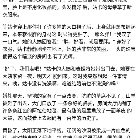
宝，脸上是不用化妆品的。头发梳好 后，姑卡的母亲拿了新
衣服来。
等姑卡穿上那件打了许多褶的大白裙子后，上身就用黑布缠起
来，本来就很胖的身材这 时显得更肿了。"那么胖！"我叹了
一口气。她的大姨回答我："胖，好看，就是要胖。" 穿好了
衣服，姑卡静静地坐在地上，她的脸非常的美丽，一头的珠宝
使得这个暗淡的房间也 有了光辉。
"好了，我们走吧！"姑卡的大姨和表姐将她带出门去，她要在
大姨家留一夜，明天才 能回来。这时我突然想起一件事情
来，咦，姑卡没有洗澡啊，难道结婚前也不洗澡的吗？
婚礼那天，罕地的家有了一点改变，肮脏的草席不见了，山羊
被赶了出去，大门口放了 一条杀好的骆驼，房间大厅内铺了
许多条红色的阿拉伯地毯，最有趣的是屋角放了一面羊皮 的
大鼓，这面鼓看上去起码有一百年的历史了。
黄昏了，太阳正落下地平线，辽阔的沙漠被染成一片血色的
红。这时鼓声响了起来，它 的声音响得很沉郁，很单调，传