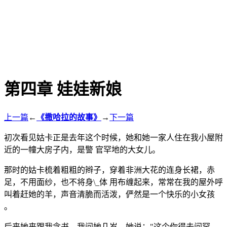
第四章 娃娃新娘
上一篇
←
《撒哈拉的故事》
→
下一篇
初次看见姑卡正是去年这个时候，她和她一家人住在我小屋附
近的一幢大房子内，是警 官罕地的大女儿。
那时的姑卡梳着粗粗的辫子，穿着非洲大花的连身长裙，赤
足，不用面纱，也不将身\_体 用布缠起来，常常在我的屋外呼
叫着赶她的羊，声音清脆而活泼，俨然是一个快乐的小女孩
。
后来她来跟我念书，我问她几岁，她说："这个你得去问罕