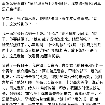
事怎么好直讲？"罕地理直气壮地回答我，我觉得他们有时真
是迂腐得很。
第二天上完了算术课，我叫姑卡留下来生炭火煮茶喝。"姑
卡，这次轮到你了。"
我一面将茶递给她一面说。"什么？"她不解地反问我。"傻
子，你要结婚了。"我直 截了当地说出来。她显然吃了一惊，
脸突然涨红了，小声地问："什么时候？"我说："拉 麻丹过后
再十天，你知道大概是谁吗？"她摇摇头，放下茶杯不语而
去，这是我第一次看见 她面有忧容。
又过了一段日子，我在镇上买东西，碰到姑卡的哥哥和另外一
个青年，他介绍时说：" 阿布弟是警察，罕地的部下，我的好
朋友，也是姑卡未来的丈夫。"我听见是姑卡的未婚夫 ，便刻
意地看了他好几眼。阿布弟长得不黑，十分高大英俊，说话有
礼，目光温和，给人非 常好的第一印象。我回去时便去找姑
卡，对她说："放心吧！你未婚夫是阿布弟，很年轻漂 亮，不
是粗鲁的人，罕地没有替你乱挑。"姑卡听了我的话，很-羞-
涩地低下头去，一声不响 ，不过从眼神上看去，她已经接受