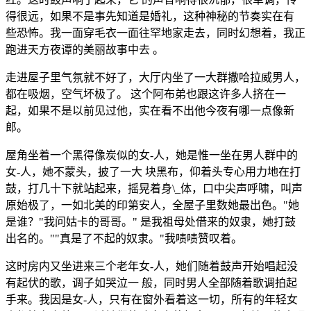
得很远，如果不是事先知道是婚礼，这种神秘的节奏实在有
些恐怖。我一面穿毛衣一面往罕地家走去，同时幻想着，我正
跑进天方夜谭的美丽故事中去 。
走进屋子里气氛就不好了，大厅内坐了一大群撒哈拉威男人，
都在吸烟，空气坏极了。 这个阿布弟也跟这许多人挤在一
起，如果不是以前见过他，实在看不出他今夜有哪一点像新
郎。
屋角坐着一个黑得像炭似的女-人，她是惟一坐在男人群中的
女-人，她不蒙头，披了一大 块黑布，仰着头专心用力地在打
鼓，打几十下就站起来，摇晃着身\_体，口中尖声呼啸，叫声
原始极了，一如北美的印第安人，全屋子里数她最出色。"她
是谁？"我问姑卡的哥哥。" 是我祖母处借来的奴隶，她打鼓
出名的。""真是了不起的奴隶。"我啧啧赞叹着。
这时房内又坐进来三个老年女-人，她们随着鼓声开始唱起没
有起伏的歌，调子如哭泣一 般，同时男人全部随着歌调拍起
手来。我因是女-人，只有在窗外看着这一切，所有的年轻女