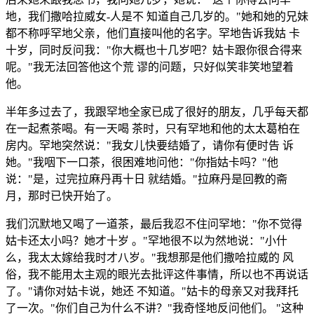
地，我们撒哈拉威女-人是不 知道自己几岁的。"她和她的兄妹
都不称呼罕地父亲，他们直接叫他的名字。罕地告诉我姑 卡
十岁，同时反问我："你大概也十几岁吧？姑卡跟你很合得来
呢。"我无法回答他这个荒 谬的问题，只好似笑非笑地望着
他。
半年多过去了，我跟罕地全家已成了很好的朋友，几乎每天都
在一起煮茶喝。有一天喝 茶时，只有罕地和他的太太葛柏在
房内。罕地突然说："我女儿快要结婚了，请你有便时告 诉
她。"我咽下一口茶，很困难地问他："你指姑卡吗？"他
说："是，过完拉麻丹再十日 就结婚。"拉麻丹是回教的斋
月，那时已快开始了。
我们沉默地又喝了一道茶，最后我忍不住问罕地："你不觉得
姑卡还太小吗？她才十岁 。"罕地很不以为然地说："小什
么，我太太嫁给我时才八岁。"我想那是他们撒哈拉威的 风
俗，我不能用太主观的眼光去批评这件事情，所以也不再说话
了。"请你对姑卡说，她还 不知道。"姑卡的母亲又对我拜托
了一次。"你们自己为什么不讲？"我奇怪地反问他们。 "这种