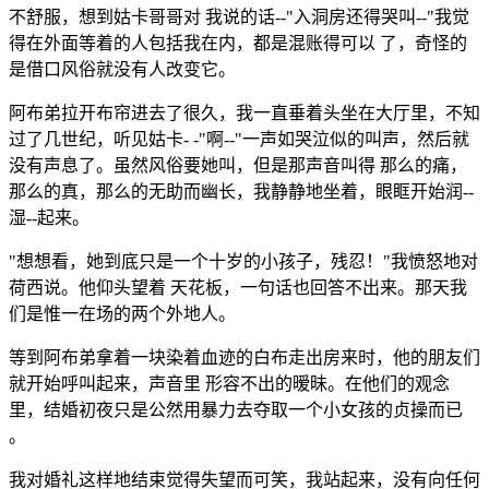
不舒服，想到姑卡哥哥对 我说的话--"入洞房还得哭叫--"我觉
得在外面等着的人包括我在内，都是混账得可以 了，奇怪的
是借口风俗就没有人改变它。
阿布弟拉开布帘进去了很久，我一直垂着头坐在大厅里，不知
过了几世纪，听见姑卡- -"啊--"一声如哭泣似的叫声，然后就
没有声息了。虽然风俗要她叫，但是那声音叫得 那么的痛，
那么的真，那么的无助而幽长，我静静地坐着，眼眶开始润--
湿--起来。
"想想看，她到底只是一个十岁的小孩子，残忍！"我愤怒地对
荷西说。他仰头望着 天花板，一句话也回答不出来。那天我
们是惟一在场的两个外地人。
等到阿布弟拿着一块染着血迹的白布走出房来时，他的朋友们
就开始呼叫起来，声音里 形容不出的暧昧。在他们的观念
里，结婚初夜只是公然用暴力去夺取一个小女孩的贞操而已
。
我对婚礼这样地结束觉得失望而可笑，我站起来，没有向任何