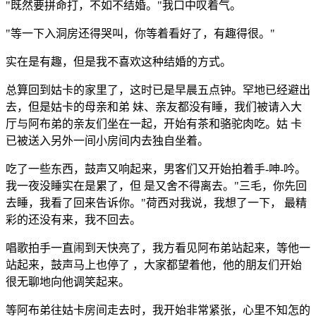
"既然要拼命打，不如不结婚。"我口中叹着气。
"等一下入洞房还得哭叫，你等着看好了，有趣得很。"
实在是有趣，但是我不喜欢这种结婚的方式。
总算回到姑卡的家里了，这时已是早晨五点钟。罕地已经避出
去，但是姑卡的母亲和弟 妹、亲友都没有睡，我们被请入大
厅与阿布弟的亲友们坐在一起，开始有茶和骆驼肉吃。姑 卡
已被送入另外一间小房间内去独自坐着。
吃了一些东西，鼓声又响起来，男客们又开始拍着手-呻-吟。
我一夜没睡实在是累了，但 是又舍不得离去。"三毛，你先回
去睡，我看了回来告诉你。"荷西对我说，我想了一下， 最精
彩的还没有来，我不回去。
唱歌拍手一直闹到天快亮了，我方看见阿布弟站起来，等他一
站起来，鼓声马上也停了 ，大家都望着他，他的朋友们开始
很无聊地向他调笑起来。
等阿布弟往姑卡房间走去时，我开始非常紧张，心里不知怎的