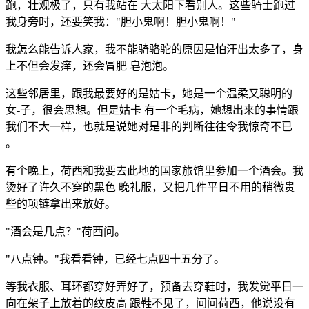
跑，壮观极了，只有我站在 大太阳下看别人。这些骑士跑过
我身旁时，还要笑我："胆小鬼啊！胆小鬼啊！"
我怎么能告诉人家，我不能骑骆驼的原因是怕汗出太多了，身
上不但会发痒，还会冒肥 皂泡泡。
这些邻居里，跟我最要好的是姑卡，她是一个温柔又聪明的
女-子，很会思想。但是姑卡 有一个毛病，她想出来的事情跟
我们不大一样，也就是说她对是非的判断往往令我惊奇不已
。
有个晚上，荷西和我要去此地的国家旅馆里参加一个酒会。我
烫好了许久不穿的黑色 晚礼服，又把几件平日不用的稍微贵
些的项链拿出来放好。
"酒会是几点？"荷西问。
"八点钟。"我看看钟，已经七点四十五分了。
等我衣服、耳环都穿好弄好了，预备去穿鞋时，我发觉平日一
向在架子上放着的纹皮高 跟鞋不见了，问问荷西，他说没有