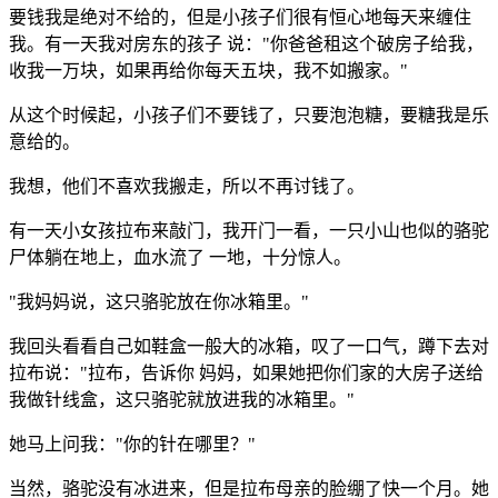
要钱我是绝对不给的，但是小孩子们很有恒心地每天来缠住
我。有一天我对房东的孩子 说："你爸爸租这个破房子给我，
收我一万块，如果再给你每天五块，我不如搬家。"
从这个时候起，小孩子们不要钱了，只要泡泡糖，要糖我是乐
意给的。
我想，他们不喜欢我搬走，所以不再讨钱了。
有一天小女孩拉布来敲门，我开门一看，一只小山也似的骆驼
尸体躺在地上，血水流了 一地，十分惊人。
"我妈妈说，这只骆驼放在你冰箱里。"
我回头看看自己如鞋盒一般大的冰箱，叹了一口气，蹲下去对
拉布说："拉布，告诉你 妈妈，如果她把你们家的大房子送给
我做针线盒，这只骆驼就放进我的冰箱里。"
她马上问我："你的针在哪里？"
当然，骆驼没有冰进来，但是拉布母亲的脸绷了快一个月。她