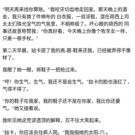
"明天再来找你算账。"我咬牙切齿地走回家。那天晚上的酒
会，我只有换了件棉布的 白衣服，一双凉鞋，混在荷西上司
太太们珠光宝气的气氛里，不相称极了。坏心眼的荷西的 同
事还故意称赞我："你真好看，今天晚上你像个牧羊女一样，
只差一根手杖。"
第二天早晨，姑卡提了我的高-跟-鞋来还我，已经被弄得不像
样了。
我瞪了她一眼，将鞋子一把抢过来。
"哼！你生气，生气，我还不是会生气。"姑卡的脸也涨红了，
气得不得了。
"你的鞋子在我家，我的鞋子还不是在你家，我比你还要
气。"她又接着说。
我听见她这荒谬透顶的解释，忍不住大笑起来。
"姑卡，你应该去住疯人院。"我指指她的太阳-穴-。