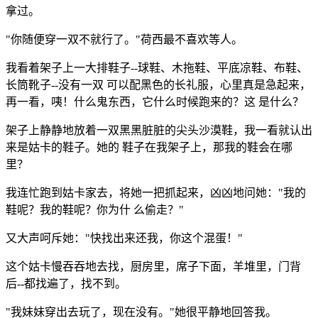
拿过。
"你随便穿一双不就行了。"荷西最不喜欢等人。
我看着架子上一大排鞋子--球鞋、木拖鞋、平底凉鞋、布鞋、
长筒靴子--没有一双 可以配黑色的长礼服，心里真是急起来，
再一看，咦！什么鬼东西，它什么时候跑来的？这 是什么？
架子上静静地放着一双黑黑脏脏的尖头沙漠鞋，我一看就认出
来是姑卡的鞋子。她的 鞋子在我架子上，那我的鞋会在哪
里？
我连忙跑到姑卡家去，将她一把抓起来，凶凶地问她："我的
鞋呢？我的鞋呢？你为什 么偷走？"
又大声呵斥她："快找出来还我，你这个混蛋！"
这个姑卡慢吞吞地去找，厨房里，席子下面，羊堆里，门背
后--都找遍了，找不到。
"我妹妹穿出去玩了，现在没有。"她很平静地回答我。