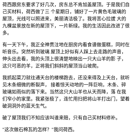
荷西跟房东要求了好几次，房东总不肯加盖屋顶。于是我们自
己买材料，荷西做了三 个星期日，铺好了一片黄色毛玻璃的
屋顶，光线可以照进来，美丽清洁极了。我将苦心拉拔 大的
九棵盆景放在新的屋顶下，一片新绿。我的生活因此改进了很
多。
有一天下午，我正全神贯注地在厨房内看食谱做蛋糕，同时在
听音乐。突然听到玻璃 屋顶上好似有人踩上去走路的声音，
伸头出去看，我的头顶上很清楚地映出一只大山羊的影 子，
这只可恶的羊，正将我们斜斜的屋顶当山坡爬。
我抓起菜刀就往通天台的楼梯跑去，还没来得及上天台，就听
见木条细微的断裂声， 接着惊天动地的一阵巨响，木条、碎
玻璃如雨似的落下来。当然这只大山羊也从天而降，落 在我
们窄小的家里。我紧张极了，连忙用扫把将山羊打出门，望着
破洞洞外的蓝天生气。
破了屋顶我们不知应该叫谁来赔，只有自己买材料修补。
"这次做石棉瓦的怎样？"我问荷西。