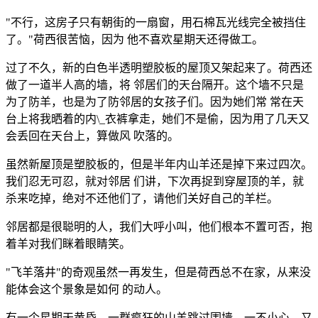
"不行，这房子只有朝街的一扇窗，用石棉瓦光线完全被挡住
了。"荷西很苦恼，因为 他不喜欢星期天还得做工。
过了不久，新的白色半透明塑胶板的屋顶又架起来了。荷西还
做了一道半人高的墙，将 邻居们的天台隔开。这个墙不只是
为了防羊，也是为了防邻居的女孩子们。因为她们常 常在天
台上将我晒着的内\_衣裤拿走，她们不是偷，因为用了几天又
会丢回在天台上，算做风 吹落的。
虽然新屋顶是塑胶板的，但是半年内山羊还是掉下来过四次。
我们忍无可忍，就对邻居 们讲，下次再捉到穿屋顶的羊，就
杀来吃掉，绝对不还他们了，请他们关好自己的羊栏。
邻居都是很聪明的人，我们大呼小叫，他们根本不置可否，抱
着羊对我们眯着眼睛笑。
"飞羊落井"的奇观虽然一再发生，但是荷西总不在家，从来没
能体会这个景象是如何 的动人。
有一个星期天黄昏，一群疯狂的山羊跳过围墙，一不小心，又