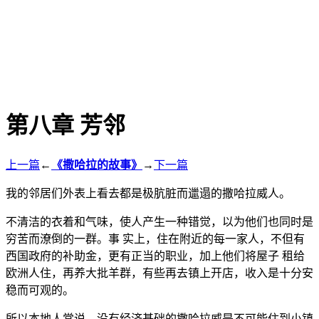
第八章 芳邻
上一篇
←
《撒哈拉的故事》
→
下一篇
我的邻居们外表上看去都是极肮脏而邋遢的撒哈拉威人。
不清洁的衣着和气味，使人产生一种错觉，以为他们也同时是
穷苦而潦倒的一群。事 实上，住在附近的每一家人，不但有
西国政府的补助金，更有正当的职业，加上他们将屋子 租给
欧洲人住，再养大批羊群，有些再去镇上开店，收入是十分安
稳而可观的。
所以本地人常说，没有经济基础的撒哈拉威是不可能住到小镇