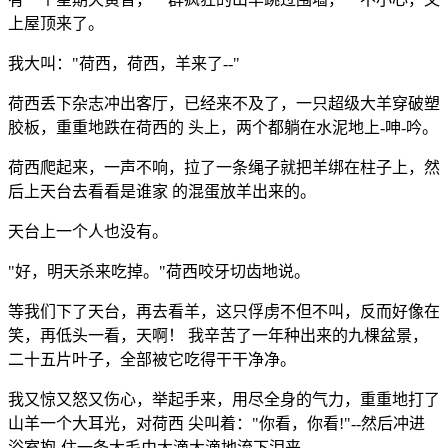
上屋顶来了。
我大叫："荷西，荷西，羊来了--"
荷西丢下杂志冲出客厅，已经来不及了，一只超级大羊穿破塑
胶板，重重地跌在荷西的 头上，两个都躺在水泥地上-呻-吟。
荷西爬起来，一声不响，拉了一条绳子就把羊绑在柱子上，然
后上天台去看看是谁家 的混蛋放羊出来的。
天台上一个人也没有。
"好，明天杀来吃掉。"荷西咬牙切齿地说。
等我们下了天台，再去看羊，这只俘虏不但不叫，反而好像在
笑，再低头一看，天啊！ 我辛苦了一年种出来的九棵盆景，
二十五片叶子，全部被它吃得干干净净。
我又惊又怒又伤心，举起手来，用尽全身的气力，重重地打了
山羊一个大耳光，对荷西 尖叫着："你看，你看!"--然后冲进
浴室抱-住一条大毛巾大滴大滴地流下泪来。