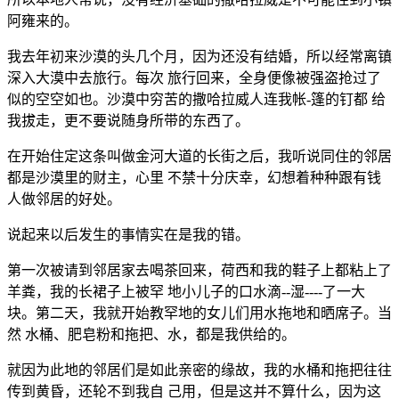
阿雍来的。
我去年初来沙漠的头几个月，因为还没有结婚，所以经常离镇
深入大漠中去旅行。每次 旅行回来，全身便像被强盗抢过了
似的空空如也。沙漠中穷苦的撒哈拉威人连我帐-篷的钉都 给
我拔走，更不要说随身所带的东西了。
在开始住定这条叫做金河大道的长街之后，我听说同住的邻居
都是沙漠里的财主，心里 不禁十分庆幸，幻想着种种跟有钱
人做邻居的好处。
说起来以后发生的事情实在是我的错。
第一次被请到邻居家去喝茶回来，荷西和我的鞋子上都粘上了
羊粪，我的长裙子上被罕 地小儿子的口水滴--湿----了一大
块。第二天，我就开始教罕地的女儿们用水拖地和晒席子。当
然 水桶、肥皂粉和拖把、水，都是我供给的。
就因为此地的邻居们是如此亲密的缘故，我的水桶和拖把往往
传到黄昏，还轮不到我自 己用，但是这并不算什么，因为这