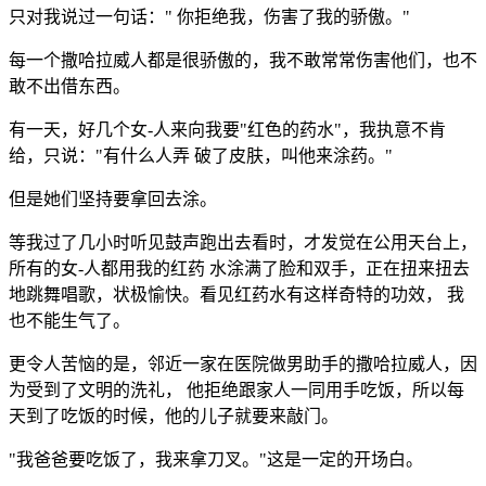
只对我说过一句话：" 你拒绝我，伤害了我的骄傲。"
每一个撒哈拉威人都是很骄傲的，我不敢常常伤害他们，也不
敢不出借东西。
有一天，好几个女-人来向我要"红色的药水"，我执意不肯
给，只说："有什么人弄 破了皮肤，叫他来涂药。"
但是她们坚持要拿回去涂。
等我过了几小时听见鼓声跑出去看时，才发觉在公用天台上，
所有的女-人都用我的红药 水涂满了脸和双手，正在扭来扭去
地跳舞唱歌，状极愉快。看见红药水有这样奇特的功效， 我
也不能生气了。
更令人苦恼的是，邻近一家在医院做男助手的撒哈拉威人，因
为受到了文明的洗礼， 他拒绝跟家人一同用手吃饭，所以每
天到了吃饭的时候，他的儿子就要来敲门。
"我爸爸要吃饭了，我来拿刀叉。"这是一定的开场白。