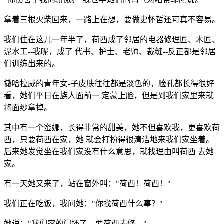
拿着三根火柴回来，一路上在想，要做史怀哲还可真不容易。
我们住在这儿一年半了，荷西成了邻居的电器修理匠、木匠、
泥水工--我呢，成了 代书、护士、老师、裁缝--反正都是邻居
们训练出来的。
撒哈拉威的青年女-子皮肤往往都是淡色的，脸孔都长得很好
看，她们平日在族人面前一 定蒙上脸，但是到我们家里来就
将面纱拿掉。
其中有一个蜜娜，长得非常的甜美，她不但喜欢我，更喜欢荷
西，只要荷西在家，她 就会打扮得很清洁地来我们家坐着。
后来她发觉坐在我们家没有什么意思，就找理由叫荷西 去她
家。
有一天她又来了，站在窗外叫："荷西！荷西！"
我们正在吃饭，我问她："你找荷西什么事？"
她说："我们家的门坏了，要荷西去修。"