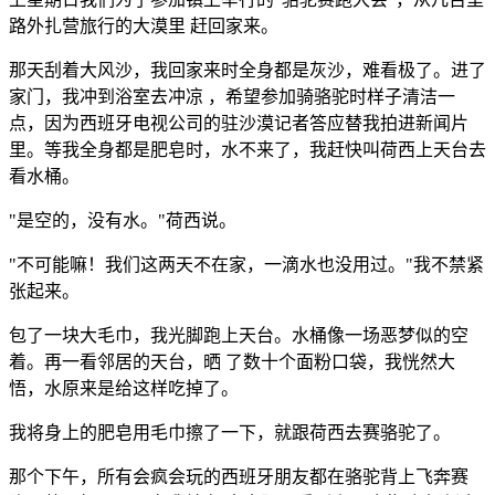
路外扎营旅行的大漠里 赶回家来。
那天刮着大风沙，我回家来时全身都是灰沙，难看极了。进了
家门，我冲到浴室去冲凉 ，希望参加骑骆驼时样子清洁一
点，因为西班牙电视公司的驻沙漠记者答应替我拍进新闻片
里。等我全身都是肥皂时，水不来了，我赶快叫荷西上天台去
看水桶。
"是空的，没有水。"荷西说。
"不可能嘛！我们这两天不在家，一滴水也没用过。"我不禁紧
张起来。
包了一块大毛巾，我光脚跑上天台。水桶像一场恶梦似的空
着。再一看邻居的天台，晒 了数十个面粉口袋，我恍然大
悟，水原来是给这样吃掉了。
我将身上的肥皂用毛巾擦了一下，就跟荷西去赛骆驼了。
那个下午，所有会疯会玩的西班牙朋友都在骆驼背上飞奔赛