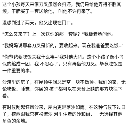
这个小孩每天来借刀叉虽然会归还，我仍是给他弄得不胜其
烦，干脆买了一套送给他， 叫他不许再来了。
没想到过了两天，他又出现在门口。
"怎么又来了？上一次送你的那一套呢？"我板着脸问他。
"我妈妈说那套刀叉是新的，要收起来。现在我爸爸要吃饭--"
"你爸爸要吃饭关我什么事--"我对他大吼。这个小孩子像小鸟
似的缩成一团，我 不忍心了，只有再借他刀叉。毕竟吃饭是
一件重要的事。
沙漠里的房子，在屋顶中间总是空一块不做顶。我们的家，无
论吃饭、睡觉，邻居的 孩子都可以在天台上缺的那方块往下
看。
有时候刮起狂风沙来，屋内更是落沙如雨。在这种气候下过日
子，荷西跟我只有扮流沙 河里住着的沙和尚，一无选择其他
角色的余地。