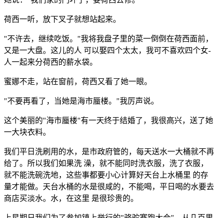
荷西一听，放下叉子就想站起来。
"不许去，继续吃饭。"我将我盘子里的菜一倒倒在荷西面前，
又是一大盘。这儿的人 可以娶四个太太，我可不喜欢四个女-
人一起来分荷西的薪水袋。
蜜娜不走，站在窗前，荷西又看了她一眼。
"不要再看了，当她是海市蜃楼。"我厉声说。
这个美丽的"海市蜃楼"有一天终于结婚了，我很高兴，送了她
一大块衣料。
我们平日洗刷用的水，是市政府管的，每天送水一大桶就不再
给了。所以我们如果洗 澡，就不能同时洗衣服，洗了衣服，
就不能洗碗洗地，这些事都要小心计算好天台上水桶里 的存
量才能做。天台水桶的水是很咸的，不能喝，平日喝的水要去
商店买淡水。水，在这里 是很珍贵的。
上星期日我们为了参加镇上举行的"骆驼赛跑大会"，从几百里