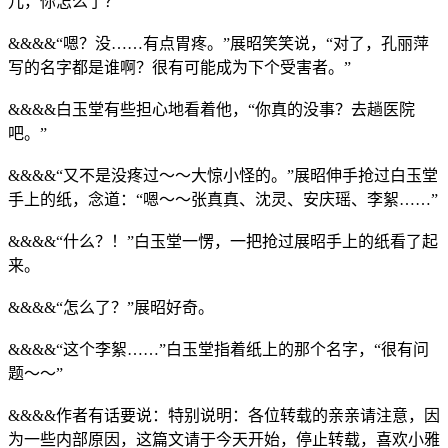
儿，你怎么了？”
&&&&“嗯？没……有点胃疼。”展昭笑笑说，“对了，孔丽萍
写的名字都是谁啊？很有可能成为下个受害者。”
&&&&白玉堂有些担心地看着他，“你真的没事？去趟医院
吧。”
&&&&“又不是没疼过～～大惊小怪的。”展昭伸手抢过白玉堂
手上的纸，念道：“嗯～～张真真、沈灵、安庆瑶、李絮……”
&&&&“什么？！”白玉堂一愣，一把抢过展昭手上的纸看了起
来。
&&&&“怎么了？”展昭好奇。
&&&&“这个李絮……”白玉堂指着纸上的那个名字，“很有问
题～～”
&&&&作者有话要说：特别说明：各位转载的亲亲请注意，因
为一些内部原因，这篇文请于今天开始，停止转载，喜欢小雅