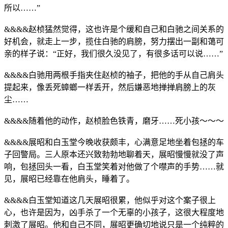
所以……”
&&&&赵桢猛然觉得，这也许是个缓和自己和白驰之间关系的
好机会，就走上一步，揽住白驰的肩膀，努力摆出一副和蔼可
亲的样子说：“正好，我们很久没见了，有很多话可以说……”
&&&&白驰用两根手指夹住赵桢的袖子，把他的手从自己肩头
提起来，像丢死蟑螂一样丢开，然后嫌恶地掸掸肩膀上的灰
尘……
&&&&随着他的动作，赵桢脸色铁青，磨牙……死小孩～～～
&&&&展昭和白玉堂今晚收获颇丰，心满意足地坐着包拯的车
子回警局。三人原本还兴致勃勃地聊着天，展昭慢慢就没了声
响，包拯回头一看，白玉堂笑着对他做了个噤声的手势……就
见，展昭已经靠在他肩头，睡着了。
&&&&白玉堂知道这几天展昭很累，他似乎对这个案子很上
心，也许是因为，凶手杀了一个无辜的小孩子，这很大程度地
刺激了展昭。他和自己不同，展昭更确切地说只是一个纯粹的