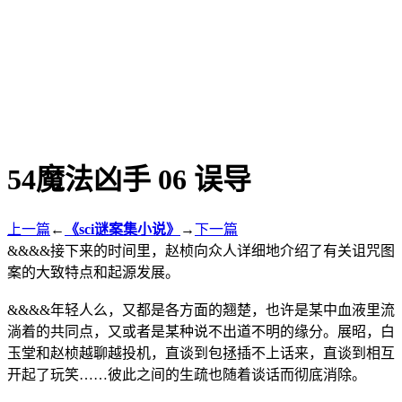
54魔法凶手 06 误导
上一篇
←
《sci谜案集小说》
→
下一篇
&&&&接下来的时间里，赵桢向众人详细地介绍了有关诅咒图
案的大致特点和起源发展。
&&&&年轻人么，又都是各方面的翘楚，也许是某中血液里流
淌着的共同点，又或者是某种说不出道不明的缘分。展昭，白
玉堂和赵桢越聊越投机，直谈到包拯插不上话来，直谈到相互
开起了玩笑……彼此之间的生疏也随着谈话而彻底消除。