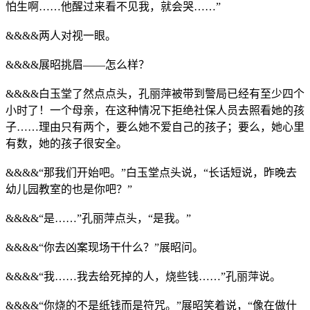
怕生啊……他醒过来看不见我，就会哭……”
&&&&两人对视一眼。
&&&&展昭挑眉——怎么样？
&&&&白玉堂了然点点头，孔丽萍被带到警局已经有至少四个
小时了！一个母亲，在这种情况下拒绝社保人员去照看她的孩
子……理由只有两个，要么她不爱自己的孩子；要么，她心里
有数，她的孩子很安全。
&&&&“那我们开始吧。”白玉堂点头说，“长话短说，昨晚去
幼儿园教室的也是你吧？”
&&&&“是……”孔丽萍点头，“是我。”
&&&&“你去凶案现场干什么？”展昭问。
&&&&“我……我去给死掉的人，烧些钱……”孔丽萍说。
&&&&“你烧的不是纸钱而是符咒。”展昭笑着说，“像在做什