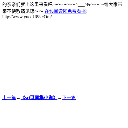
的亲亲们就上这里来看吧～～～～～^___^&～～～给大家带
来不便敬请见谅～～
在线阅读网免费看书
：
http://www.yuedU88.cOm/
上一篇
←
《sci谜案集小说》
→
下一篇