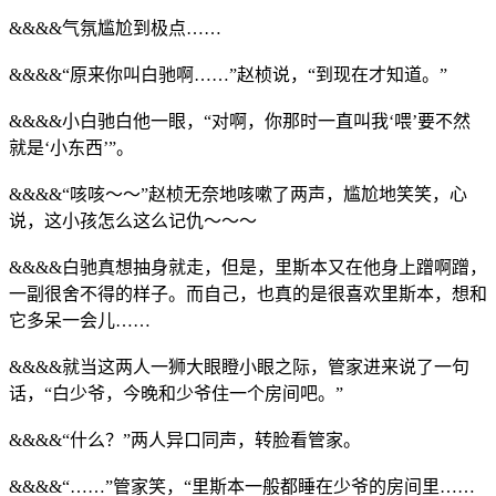
&&&&气氛尴尬到极点……
&&&&“原来你叫白驰啊……”赵桢说，“到现在才知道。”
&&&&小白驰白他一眼，“对啊，你那时一直叫我‘喂’要不然
就是‘小东西’”。
&&&&“咳咳～～”赵桢无奈地咳嗽了两声，尴尬地笑笑，心
说，这小孩怎么这么记仇～～～
&&&&白驰真想抽身就走，但是，里斯本又在他身上蹭啊蹭，
一副很舍不得的样子。而自己，也真的是很喜欢里斯本，想和
它多呆一会儿……
&&&&就当这两人一狮大眼瞪小眼之际，管家进来说了一句
话，“白少爷，今晚和少爷住一个房间吧。”
&&&&“什么？”两人异口同声，转脸看管家。
&&&&“……”管家笑，“里斯本一般都睡在少爷的房间里……