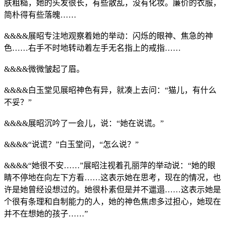
肤粗糙，她的头发很长，有些散乱，没有化妆。廉价的衣服，
简朴得有些落魄……
&&&&展昭专注地观察着她的举动：闪烁的眼神、焦急的神
色……右手不时地转动着左手无名指上的戒指……
&&&&微微皱起了眉。
&&&&白玉堂见展昭神色有异，就凑上去问：“猫儿，有什么
不妥？”
&&&&展昭沉吟了一会儿，说：“她在说谎。”
&&&&“说谎？”白玉堂问，“怎么说？”
&&&&“她很不安……”展昭注视着孔丽萍的举动说：“她的眼
睛不停地在向左下方看……这表示她在思考，现在的情况，也
许是她曾经设想过的。她很朴素但是并不邋遢……这表示她是
个很有条理和自制能力的人，她的神色焦虑多过担心，她现在
并不在想她的孩子……”