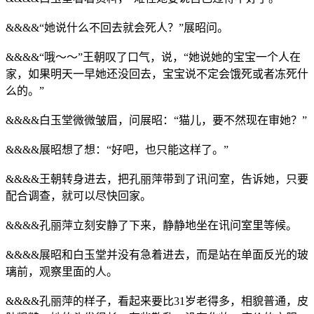
&&&&“她说什么不回去就会死人？”展昭问。
&&&&“哦～～”王朝叹了口气，说，“她说她的宝宝一个人在
家，如果明天一早她还没回去，宝宝说不定会饿死或者冻死什
么的。”
&&&&白玉堂微微皱眉，问展昭：“猫儿，要不然现在审她？”
&&&&展昭想了想：“好吧，也只能这样了。”
&&&&王朝转身进去，把孔丽萍带到了讯问室，告诉她，只要
配合调查，就可以尽快回家。
&&&&孔丽萍立刻安静了下来，静静地坐在讯问室里等候。
&&&&展昭和白玉堂并没有急着进去，而是站在单面反光的玻
璃前，观察里面的人。
&&&&孔丽萍的样子，看起来要比31岁老得多，相貌普通，皮