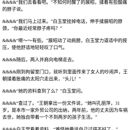
&&&&“我们去看看吧。”不知何时醒了的展昭，揉着有些酸痛
的脖子说。
&&&&“我们马上过来。”白玉堂挂掉电话，伸手揉展昭的脖
颈，“你最近经常脖子疼吗？”
&&&&“嗯～～有些。”展昭动了动肩膀，白玉堂力道适中的按
压，使他舒适地轻轻叹了口气。
&&&&随后，两人并肩向电梯走去。
&&&&刚到拘留室门口，就听到里面传来了女人的吵闹声，王
朝揉着胀痛的太阳穴走出来，“头儿！”
&&&&“她的资料查到了么？”白玉堂问。
&&&&“查过了。”王朝拿出一份文件说，“她叫孔丽萍，31
岁，是本市一家外贸公司的出纳，两年前，他的丈夫因为车祸
去世，她独自带着一个不到两岁的孩子生活。”
&&&&白玉堂看着资料，“难怪她要说自己过得不好了。”