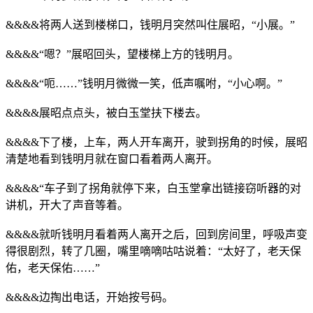
&&&&将两人送到楼梯口，钱明月突然叫住展昭，“小展。”
&&&&“嗯？”展昭回头，望楼梯上方的钱明月。
&&&&“呃……”钱明月微微一笑，低声嘱咐，“小心啊。”
&&&&展昭点点头，被白玉堂扶下楼去。
&&&&下了楼，上车，两人开车离开，驶到拐角的时候，展昭
清楚地看到钱明月就在窗口看着两人离开。
&&&&“车子到了拐角就停下来，白玉堂拿出链接窃听器的对
讲机，开大了声音等着。
&&&&就听钱明月看着两人离开之后，回到房间里，呼吸声变
得很剧烈，转了几圈，嘴里嘀嘀咕咕说着：“太好了，老天保
佑，老天保佑……”
&&&&边掏出电话，开始按号码。