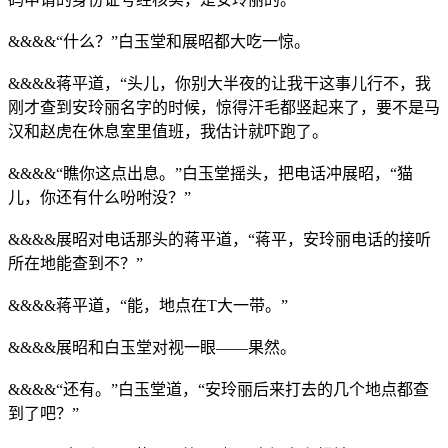
&&&&“什么？”白玉堂和展昭都大吃一惊。
&&&&蒋平道，“头儿，你别大半夜的让我干这事儿行不，我
刚才查到安玲丽名字的时候，惊得汗毛都竖起来了，要不是马
汉和赵虎在休息室里值班，我估计就吓跑了。
&&&&“瞧你这点出息。”白玉堂摇头，把电话冲展昭，“猫
儿，你还有什么吩咐没？”
&&&&展昭对电话那头的蒋平道，“蒋平，安玲丽电话的接听
所在地能查到不？”
&&&&蒋平道，“能，地点在T大一带。”
&&&&展昭和白玉堂对视一眼——果然。
&&&&“还有。”白玉堂道，“安玲丽后来打去的几个地点都查
到了吧？”