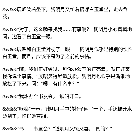
&&&&展昭笑着坐下，钱明月又忙着招呼白玉堂坐，走去倒
茶。
&&&&“对了，这么晚来找我……有事啊？”钱明月小心翼翼地
问，边看了白玉堂一眼。
&&&&展昭和白玉堂对视了一眼——钱明月似乎是特别的惧怕
白玉堂，而且，应该不是为了之前的事情。
&&&&“哦，我们正好经过，见你办公室的灯亮着，就正好来
找你说个事情。”展昭笑得尽量放松，钱明月也似乎是渐渐地
放松了下来，问：“嗯，有什么事？”
&&&&“我想办个书友会。”展昭开口。
&&&&“哐啷”一声，钱明月手中的杯子砸了一个，手还被开水
烫到了，惊得她直蹦。
&&&&“书……书友会？”钱明月又惊又喜，“真的？”