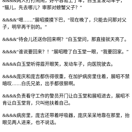
&&&&两人打打闹闹，好不容易上了车，白玉堂发动车子，
“猫儿，先去哪儿？审那对螃蟹父子？”
&&&&“嗯……”展昭摸摸下巴，“现在晚了，只能去问那对父
子，明早再干别的。”
&&&&“待会儿还送你回来啊？”白玉堂问，那直接就天亮了。
&&&&“谁说要回来？！”展昭瞪了白玉堂一眼，“我要回家。”
&&&&白玉堂听得眉开眼笑，发动车子，向医院驶去。
&&&&庞庆和庞吉都伤得很重，在加护病房里住着，展昭不禁
暗叹……白氏兄弟，出手都很狠啊。
&&&&负责看守工作的警员开门让白玉堂和展昭进去，展昭不
肯让白玉堂背，只叫他扶着自己。
&&&&病房里，庞吉还带着呼吸器，庞庆呆呆地靠在那里，抬
眼见两人进来，也不说话。