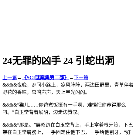
24无罪的凶手 24 引蛇出洞
上一篇
←
《SCI谜案集第二部》
→
下一篇
&&&&夜晚，乡间小路上，凉风阵阵，两边田野里，青草伴着
野花的香味，虫鸣声声，天上星光闪闪。
&&&&“猫儿……你爸煮饭挺有一手啊，难怪把你养得那么
叼。”白玉堂背着展昭，边走边赞叹。
&&&&“那是。”展昭趴在白玉堂背上，手上拿着根牙签，下巴
架在白玉堂肩膀上，一手固定住他下巴，一手给他剔牙，“好