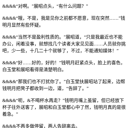
&&&&“对啊。”展昭点头，“有什么问题？”
&&&&“哦，不是，我是见你之前都不愿意，现在突然……”钱
明月显然有些怀疑。
&&&&“当然不是盈利性质的。”展昭道，“只是我最近也不能
办公，闲着没事，就想找几个读者大家见见面……人员就你挑
吧，少一些，十几二十个就够了，不过，不能通知媒体！”
&&&&“好……好的，好的！”钱明月赶紧点头，脸上的喜色，
白玉堂和展昭看得是清楚明白。
&&&&“那我们也不打扰你了。”白玉堂扶展昭站了起来，边帮
钱明月把凳子都收到一边，道，“告辞了。”
&&&&“呃，&不喝杯水再走？”钱明月嘴上虽留，但已经放下
杯子往外送客了，展昭和白玉堂都心中了然，钱明月真的是很
着急。”
&&&&不再多做停留，两人告辞离去。