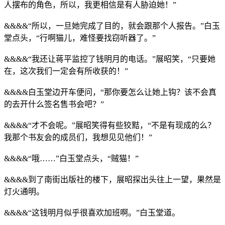
人摆布的角色，所以，我更相信是有人胁迫她！”
&&&&“所以，一旦她完成了目的，就会跟那个人报告。”白玉
堂点头，“行啊猫儿，难怪要找窃听器了。”
&&&&“我还让蒋平监控了钱明月的电话。”展昭笑，“只要她
在，这次我们一定会有所收获的！”
&&&&白玉堂边开车便问，“那你要怎么让她上钩？该不会真
的去开什么签名售书会吧？”
&&&&“才不会呢。”展昭笑得有些狡黠，“不是有现成的么？
我那个书友会的成员们，我想见见他们！”
&&&&“哦……”白玉堂点头，“贼猫！”
&&&&到了南街出版社的楼下，展昭探出头往上一望，果然是
灯火通明。
&&&&“这钱明月似乎很喜欢加班啊。”白玉堂道。