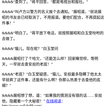
&&&&“查到了。”蒋平回答，“都是电视台和报社。”
&&&&“叫卢方以警方的名义挨个去通知。”展昭道，“就说展
昭的书友会已经取消了，不用报道。要他们配合，不再提起这
件事！”
&&&&“明白了。”蒋平放下电话，就按照展昭和白玉堂吩咐的
去做了。
&&&&“猫儿，现在呢？”白玉堂问
&&&&展昭打了个哈欠，“还能怎么样？回家睡觉呗，等明
天，一早就去查安叔的老底！”
&&&&“老底？”白玉堂疑惑，“猫儿，安叔最多隐瞒了他太太
早就疯了这件事，还能有什么啊？你那么热衷于去查他的底
细？”
&&&&展昭想了想，道：“如果我的猜测没有错的话……安叔
他，隐藏着一个大秘密！”
在线阅读
：
http://www.yuEdu88.com/