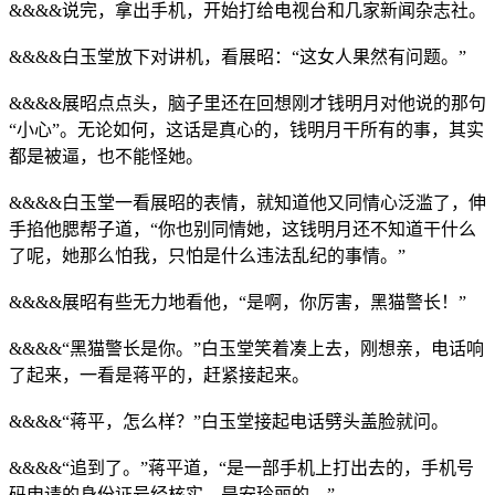
&&&&说完，拿出手机，开始打给电视台和几家新闻杂志社。
&&&&白玉堂放下对讲机，看展昭：“这女人果然有问题。”
&&&&展昭点点头，脑子里还在回想刚才钱明月对他说的那句
“小心”。无论如何，这话是真心的，钱明月干所有的事，其实
都是被逼，也不能怪她。
&&&&白玉堂一看展昭的表情，就知道他又同情心泛滥了，伸
手掐他腮帮子道，“你也别同情她，这钱明月还不知道干什么
了呢，她那么怕我，只怕是什么违法乱纪的事情。”
&&&&展昭有些无力地看他，“是啊，你厉害，黑猫警长！”
&&&&“黑猫警长是你。”白玉堂笑着凑上去，刚想亲，电话响
了起来，一看是蒋平的，赶紧接起来。
&&&&“蒋平，怎么样？”白玉堂接起电话劈头盖脸就问。
&&&&“追到了。”蒋平道，“是一部手机上打出去的，手机号
码申请的身份证号经核实，是安玲丽的。”