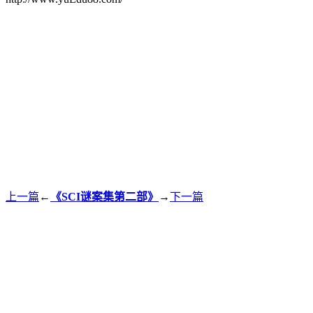
上一篇
←
《SCI谜案集第二部》
→
下一篇