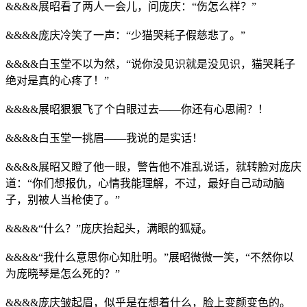
&&&&展昭看了两人一会儿，问庞庆：“伤怎么样？”
&&&&庞庆冷笑了一声：“少猫哭耗子假慈悲了。”
&&&&白玉堂不以为然，“说你没见识就是没见识，猫哭耗子
绝对是真的心疼了！”
&&&&展昭狠狠飞了个白眼过去——你还有心思闹？！
&&&&白玉堂一挑眉——我说的是实话！
&&&&展昭又瞪了他一眼，警告他不准乱说话，就转脸对庞庆
道：“你们想报仇，心情我能理解，不过，最好自己动动脑
子，别被人当枪使了。”
&&&&“什么？”庞庆抬起头，满眼的狐疑。
&&&&“我什么意思你心知肚明。”展昭微微一笑，“不然你以
为庞晓琴是怎么死的？”
&&&&庞庆皱起眉，似乎是在想着什么，脸上变颜变色的。