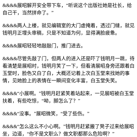
&&&&展昭解开安全带下车，“听说这个出版社她是社长，给
自己干，当然拼命了。”
&&&&两人上楼，就见编辑室的大门虚掩着，透过门缝，就见
钱明月正埋头审稿，只是不知道为何，显得满脸疲惫。
&&&&展昭轻轻地敲敲门，推门进去。
&&&&尽管先敲了门，但两人的进入还是吓了钱明月一跳，待
看清楚是展昭时，钱明月笑了一下，但看清展昭身旁还跟着白
玉堂时，脸色又白了白，大概还记着上次白玉堂来找她的事
情，见她脸上的表情在一瞬间变化丰富，白玉堂失笑。
&&&&“小展啊。”钱明月赶紧笑着站起来，一见展昭被白玉堂
扶着，有些吃惊，“呦，脚怎么了？”
&&&&“没事。”展昭微笑，“受了些伤。”
&&&&“怎么这么不小心啊。”钱明月赶紧搬了凳子过来给展昭
坐，边道，“你不是文职么？做文职都那么危险啊？”