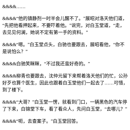
&&&&……
&&&&“他的镇静剂一时半会儿醒不了。”展昭对洛天他们道，
“先把他看押起来，不要吓着他。”说完，对白玉堂道，“走，
去见见何澜，她说不定有第一手的资料。”
&&&&“嗯。”白玉堂点头，白驰也要跟去，展昭看他，“你不
是说怕么？”
&&&&白驰笑眯眯，“不过我还蛮好奇的。”
&&&&柳青也要跟去，沈仲元留下来帮着洛天他们的忙，公孙
好歹也算个医生，因此也跟着白玉堂他们一起去了……可惜，
到了楼下。
&&&&“大哥？”白玉堂一愣，就看到门口，一辆黑色的汽车停
了下来，白锦堂下车，看了看众人，先问白玉堂，“去哪儿？”
&&&&“呃，去查案子。”白玉堂回答。