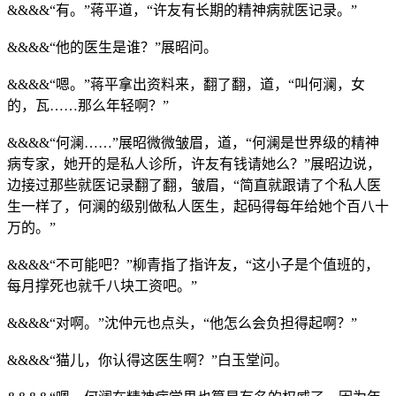
&&&&“有。”蒋平道，“许友有长期的精神病就医记录。”
&&&&“他的医生是谁？”展昭问。
&&&&“嗯。”蒋平拿出资料来，翻了翻，道，“叫何澜，女
的，瓦……那么年轻啊？”
&&&&“何澜……”展昭微微皱眉，道，“何澜是世界级的精神
病专家，她开的是私人诊所，许友有钱请她么？”展昭边说，
边接过那些就医记录翻了翻，皱眉，“简直就跟请了个私人医
生一样了，何澜的级别做私人医生，起码得每年给她个百八十
万的。”
&&&&“不可能吧？”柳青指了指许友，“这小子是个值班的，
每月撑死也就千八块工资吧。”
&&&&“对啊。”沈仲元也点头，“他怎么会负担得起啊？”
&&&&“猫儿，你认得这医生啊？”白玉堂问。