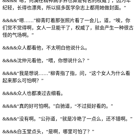
&&&&“嗯，何澜在精神病学界也算是有名的权威了，因为年
纪轻，长得也漂亮，所以挺多医学杂志上都用她做封面。”
&&&&“嗯……”柳青盯着那张照片看了一会儿，道，“唉，你
们觉不觉得啊，女人一旦能干了，权威了，就会产生一种很古
怪的气场啊。”
&&&&众人都看他，不太明白他说什么。
&&&&沈仲元看他，“喂，你想说什么？”
&&&&“我是想说……”柳青指了指，问，“这个女人为什么看
起来那么可怕啊？”
&&&&众人也都凑过去细看。
&&&&“真的好可怕啊。”白驰道，“不过挺好看的。”
&&&&“没有啊。”公孙道，“就是冷艳了一点么，还不错啊。”
&&&&白玉堂点头，“是啊，哪里可怕了？”