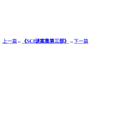
上一篇
←
《SCI谜案集第三部》
→
下一篇