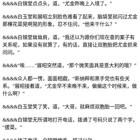
&&&&白锦堂点点头，道，“尤金昨晚上入境了。”
&&&&白玉堂和展昭立刻脸色难看了起来，脑袋里就闪过尤金
那棵花菜晃啊晃的形象，忍不住问，“他来干什么？”
&&&&白锦堂耸耸肩，道，“我还以为跟你们现在查的案子有
关系呢，如果没有就算了，有的话，直接让双胞胎把尤金抓来
问问。”
&&&&“唉……”展昭突然道，“那个微笑面具是意大利的哦？”
&&&&众人都一愣，面面相觑，“新纳粹和黑手党也有些关
系。”展昭接着道，“尤金早不来晚不来，偏偏这个时候来，做
什么啊？”
&&&&白玉堂笑了笑，道，“大哥，就麻烦双胞胎一回吧。”
&&&&白锦堂无所谓地打开电话，拨通了号码只说了两个字，
“拔菜。”