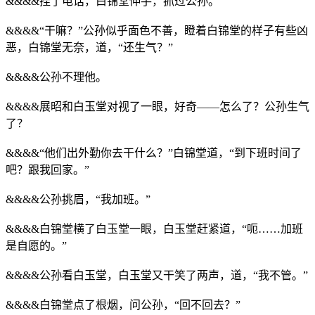
&&&&挂了电话，白锦堂伸手，抓过公孙。
&&&&“干嘛？”公孙似乎面色不善，瞪着白锦堂的样子有些凶
恶，白锦堂无奈，道，“还生气？”
&&&&公孙不理他。
&&&&展昭和白玉堂对视了一眼，好奇——怎么了？公孙生气
了？
&&&&“他们出外勤你去干什么？”白锦堂道，“到下班时间了
吧？跟我回家。”
&&&&公孙挑眉，“我加班。”
&&&&白锦堂横了白玉堂一眼，白玉堂赶紧道，“呃……加班
是自愿的。”
&&&&公孙看白玉堂，白玉堂又干笑了两声，道，“我不管。”
&&&&白锦堂点了根烟，问公孙，“回不回去？”