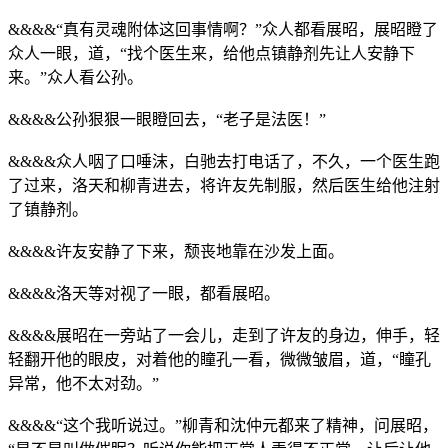
&&&&“真有灵魂附体这回事情啊？”众人都看展昭，展昭瞪了
众人一眼，道，“找个医生来，给他点镇静剂先让人安静下
来。”众人看公孙。
&&&&公孙狠狠一眼瞪回去，“老子是法医！”
&&&&众人咽了口唾沫，白驰去打电话了，不久，一个医生跑
了过来，洛天和柳青进去，将许友先制服，然后医生给他注射
了镇静剂。
&&&&许友安静了下来，颓丧地靠在沙发上面。
&&&&洛天等对视了一眼，都看展昭。
&&&&展昭在一旁站了一会儿，走到了许友的身边，伸手，轻
轻翻开他的眼皮，对着他的瞳孔一看，微微皱眉，道，“瞳孔
异常，他不太对劲。”
&&&&“这个我听说过。”柳青和沈仲元都来了精神，问展昭，