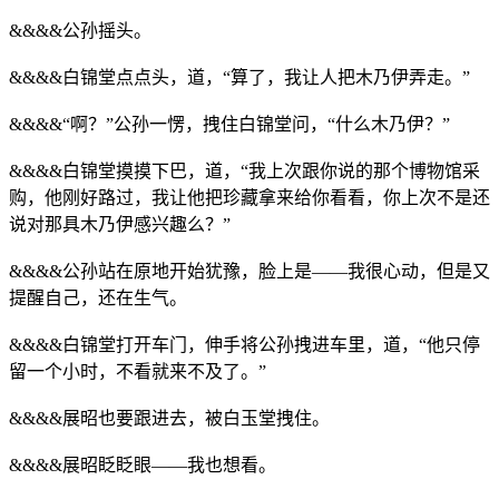
&&&&公孙摇头。
&&&&白锦堂点点头，道，“算了，我让人把木乃伊弄走。”
&&&&“啊？”公孙一愣，拽住白锦堂问，“什么木乃伊？”
&&&&白锦堂摸摸下巴，道，“我上次跟你说的那个博物馆采
购，他刚好路过，我让他把珍藏拿来给你看看，你上次不是还
说对那具木乃伊感兴趣么？”
&&&&公孙站在原地开始犹豫，脸上是——我很心动，但是又
提醒自己，还在生气。
&&&&白锦堂打开车门，伸手将公孙拽进车里，道，“他只停
留一个小时，不看就来不及了。”
&&&&展昭也要跟进去，被白玉堂拽住。
&&&&展昭眨眨眼——我也想看。