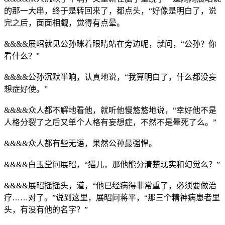
的那一大串，终于是转回来了，都点头，“好像是明白了，说
完之后，面面相觑，觉得有点晕。
&&&&展昭就见公孙眯着眼睛站在旁边呢，就问，“公孙？你
看什么？”
&&&&公孙沉默半晌，认真地说，“我算明白了，什么都没妄
想症好使。”
&&&&众人都不解地看他，就听他慢悠悠地说，“幸好他不是
人格分裂了之后又单个人格有妄想症，不然不是晕死了么。”
&&&&众人都有些无语，果然公孙最强悍。
&&&&白玉堂问展昭，“猫儿，那他能分清楚现实和幻觉么？”
&&&&展昭摇摇头，道，“他已经病得非常重了，必须要做治
疗……对了。”说到这里，展昭问蒋平，“那三个精神病患者里
头，有没有他的名字？”