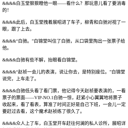
&&&&白玉堂狠狠瞪他一眼——看什么？那玩意儿看了要消毒
的！
&&&&此后，白玉堂拽着展昭进了车子，柳青和白驰对视了一
眼，跟了上去。
&&&&“白驰。”白锦堂叫住了白驰，从口袋里掏出一张票子给
他。
&&&&白驰有些不解，抬眼看白锦堂。
&&&&“赵祯一会儿的表演，说让你去，是特别座位。”白锦堂
说完，上车走了。
&&&&白驰低头看了看门票，他记得今天赵祯要表演的，一看
票子的票面——VIP-NO.1白驰一惊，赶紧小心翼翼地将票子
收起来，看了看表，算准了时间正好是自己下班，一会儿一定
要赶过去看，这个魔术赵祯练了很久了。
&&&&众人上了车，白玉堂开车赶往何澜的私人诊所，展昭详