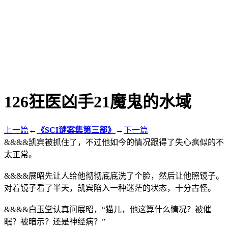
126狂医凶手21魔鬼的水域
上一篇
←
《SCI谜案集第三部》
→
下一篇
&&&&凯宾被抓住了，不过他如今的情况跟得了失心疯似的不
太正常。
&&&&展昭先让人给他彻彻底底洗了个脸，然后让他照镜子。
对着镜子看了半天，凯宾陷入一种迷茫的状态，十分古怪。
&&&&白玉堂认真问展昭，“猫儿，他这算什么情况？被催
眠？被暗示？还是神经病？”