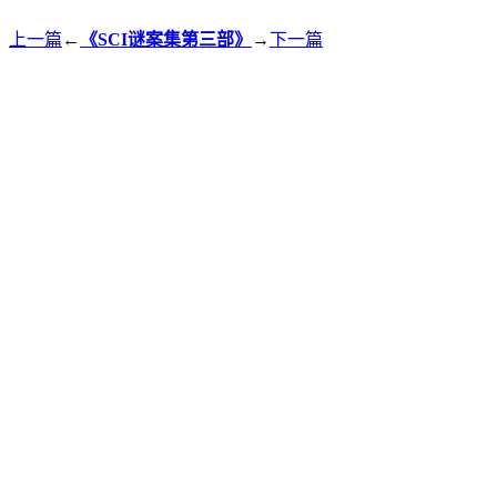
上一篇
←
《SCI谜案集第三部》
→
下一篇