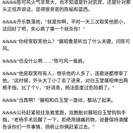
&&&&陈可风火气非常大，也不知道是针对凯宾，还是针对那
头正低声说话，显得很亲密的陈瑜和蓝西。
&&&&齐乐数落他，“就是你啊，平时一天三次取笑他胆小，
这回好了吧，失心疯了第一个就杀你！”
&&&&“你经常取笑他么？”展昭像是听出了什么关键，问陈可
风。
&&&&“也没什么啊……”陈可风一耸肩。
&&&&“他是取笑所有人，想杀他的人多了，连歌迷都想宰了
他。”这时候，外头大丁小丁走了进来，对白玉堂展昭伸出两
根手指，比了个V，“好消息，杨法医度过危险期了。”
&&&&“当真啊？”展昭和白玉堂一激动，都站了起来。
&&&&公孙赶紧就往急救室跑，双胞胎对展昭白玉堂钩钩手
指，“老杨手术后醒了一下，拒绝用镇痛药物，说要保持清醒
告诉你们一件事情，扬帆让你俩赶紧过去。”