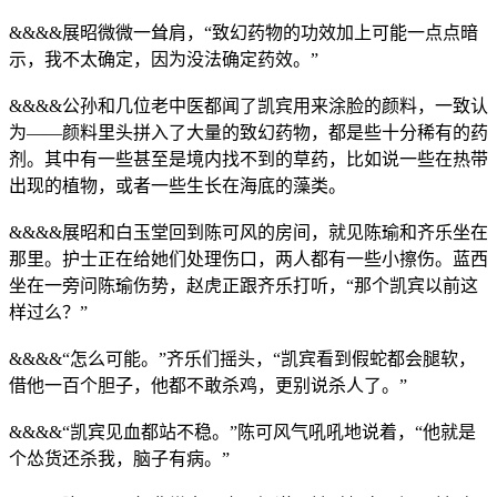
&&&&展昭微微一耸肩，“致幻药物的功效加上可能一点点暗
示，我不太确定，因为没法确定药效。”
&&&&公孙和几位老中医都闻了凯宾用来涂脸的颜料，一致认
为——颜料里头拼入了大量的致幻药物，都是些十分稀有的药
剂。其中有一些甚至是境内找不到的草药，比如说一些在热带
出现的植物，或者一些生长在海底的藻类。
&&&&展昭和白玉堂回到陈可风的房间，就见陈瑜和齐乐坐在
那里。护士正在给她们处理伤口，两人都有一些小擦伤。蓝西
坐在一旁问陈瑜伤势，赵虎正跟齐乐打听，“那个凯宾以前这
样过么？”
&&&&“怎么可能。”齐乐们摇头，“凯宾看到假蛇都会腿软，
借他一百个胆子，他都不敢杀鸡，更别说杀人了。”
&&&&“凯宾见血都站不稳。”陈可风气吼吼地说着，“他就是
个怂货还杀我，脑子有病。”