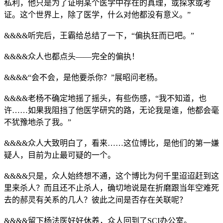
私利，他只是为了证明某个医学中存在的真理，或探求或考
证。这个世界上，除了医学，什么对他都没有意义。”
&&&&听完后，王霸给总结了一下，“偏执狂而已吧。”
&&&&众人也都点头——完全的偏执！
&&&&“会不会，是他要杀你？”展昭问老杨。
&&&&老杨不确定地摇了摇头，有些伤感，“我不知道，也
许……如果我阻挡了他医学研究的路，无论我是谁，他都会毫
不犹豫地杀了我。”
&&&&众人大致明白了，看来……这位博比，是他们的第一嫌
疑人，目前为止最可疑的一个。
&&&&只是，众人始终想不通，这个博比为何千里迢迢赶到这
里来杀人？而且还不止杀人，确切地说是在折磨跟当年空难死
去的郝灵有关系的几人？彼此之间是否存在关联呢？
&&&&留下杨法医好好休养，众人回到了SCI办公室。