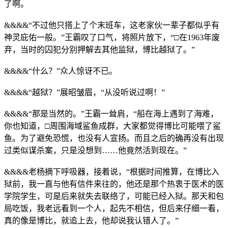
了啊。
&&&&“不过他只搭上了个末班车，这老家伙一辈子都似乎有
神灵庇佑一般。”王霸叹了口气，将照片放下，“□在1963年废
弃，当时的囚犯分别押解去其他监狱，博比越狱了。”
&&&&“什么？”众人惊讶不已。
&&&&“越狱？”展昭皱眉，“从没听说过啊！”
&&&&“那是当然的。”王霸一耸肩，“船在海上遇到了海难，
你也知道，□周围海域鲨鱼成群，大家都觉得博比可能喂了鲨
鱼。为了避免恐慌，也没有人宣扬。而且之后的确再没有出现
过类似谋杀案，只是没想到……他竟然活到现在。”
&&&&老杨摘下呼吸器，接着说，“根据时间推算，在博比入
狱前，我一直与他有信件来往的，他还是那个热衷于医术的医
学院学生，可是后来就失去联络了，可能已经入狱。那天和包
局吃饭，我老远看到一个人，起先不相信，但后来仔细一看，
真的像是博比，就追上去，他却说我认错人了。”