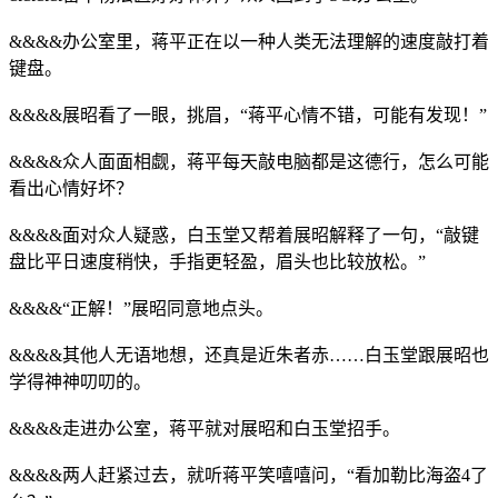
&&&&办公室里，蒋平正在以一种人类无法理解的速度敲打着
键盘。
&&&&展昭看了一眼，挑眉，“蒋平心情不错，可能有发现！”
&&&&众人面面相觑，蒋平每天敲电脑都是这德行，怎么可能
看出心情好坏？
&&&&面对众人疑惑，白玉堂又帮着展昭解释了一句，“敲键
盘比平日速度稍快，手指更轻盈，眉头也比较放松。”
&&&&“正解！”展昭同意地点头。
&&&&其他人无语地想，还真是近朱者赤……白玉堂跟展昭也
学得神神叨叨的。
&&&&走进办公室，蒋平就对展昭和白玉堂招手。
&&&&两人赶紧过去，就听蒋平笑嘻嘻问，“看加勒比海盗4了