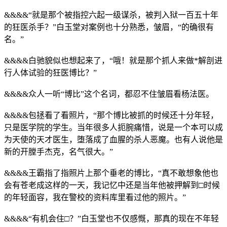
&&&&“就是那个被指控六起一级谋杀，被判入狱一百五十年
的狂医杀手？”白玉堂对案例也十分熟悉，皱眉，“的确很有
名。”
&&&&白驰貌似也想起来了，“哦！就是那个抓人来做*解剖进
行人体试验的狂医博比？”
&&&&众人一听“博比”这个名词，都忍不住皱眉看杨法医。
&&&&包拯看了看照片，“那个博比被抓的时候还十分年轻，
只是医学院的学生。当年很多人扼腕痛惜，说是一个本可以成
为天使的天才医生，堕落成了血腥的杀人恶魔。也有人说他是
新的开膛手杰克，名气很大。”
&&&&王霸指了指照片上那个垂老的博比，“真不敢想象他也
会有苍老成这样的一天，我记忆中还是当年他被押解到□时候
的年轻面容，我在警校的资料库里看过他的照片。”
&&&&“有机会住□？”白玉堂也不仅感慨，那真的现在不年轻