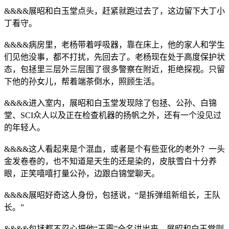
&&&&展昭和白玉堂点头，赶紧就跑过去了，这边留下大丁小
丁看守。
&&&&病房里，老杨带着呼吸器，靠在床上，他的家人和学生
们见他没事，都不打扰，先回去了。老杨现在处于高度保护状
态，包拯里三层外三层围了很多警察在附近，拒绝探视。只留
下他的孙女儿，帮着端茶倒水，照顾生活。
&&&&进入室内，展昭和白玉堂发现除了包拯、公孙、白锦
堂、SCI众人以及正在检查机器的扬帆之外，还有一个没见过
的年轻人。
&&&&这人看起来是个混血，或者是个有些亚化的老外？一头
金发卷卷的，也不知道是天生的还是染的，皮肤雪白十分养
眼，正笑嘻嘻打量公孙，边跟白锦堂聊天。
&&&&展昭好奇这人身份，包拯说，“是拆弹组新组长，王队
长。”
&&&&包拯都不忍心把他“王霸”全名讲出来，展昭和白玉堂则