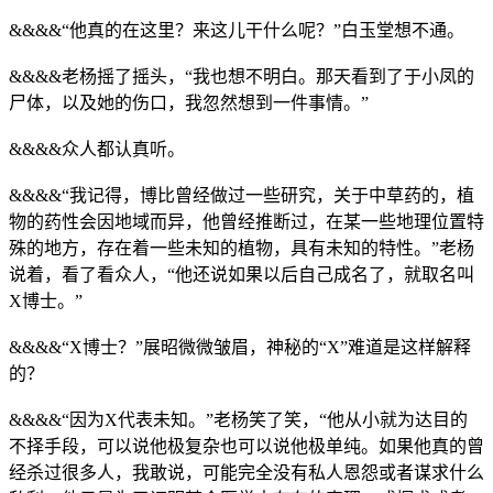
&&&&“他真的在这里？来这儿干什么呢？”白玉堂想不通。
&&&&老杨摇了摇头，“我也想不明白。那天看到了于小凤的
尸体，以及她的伤口，我忽然想到一件事情。”
&&&&众人都认真听。
&&&&“我记得，博比曾经做过一些研究，关于中草药的，植
物的药性会因地域而异，他曾经推断过，在某一些地理位置特
殊的地方，存在着一些未知的植物，具有未知的特性。”老杨
说着，看了看众人，“他还说如果以后自己成名了，就取名叫
X博士。”
&&&&“X博士？”展昭微微皱眉，神秘的“X”难道是这样解释
的？
&&&&“因为X代表未知。”老杨笑了笑，“他从小就为达目的
不择手段，可以说他极复杂也可以说他极单纯。如果他真的曾
经杀过很多人，我敢说，可能完全没有私人恩怨或者谋求什么