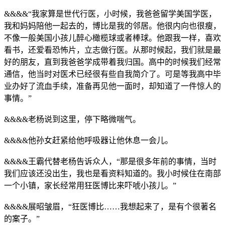
&&&&“我家算是世代行医，小时候，我爸爸留学美国学医，
我和妈妈陪他一起去的，博比是我的邻居。他很内向也很瘦，
不像一般美国小孩儿醉心橄榄球或者棒球。他跟我一样，喜欢
看书，还爱看恐怖片，立志做行医。从那时候起，我们就是最
好的朋友，直到我爸爸学成带着我归国。高中的时候我们经常
通信，他当时对医术已经很有些自我简介了。可是等我高中毕
业办好了流血手续，准备再见他一面时，却知道了一件惊人的
事情。”
&&&&老杨说到这里，停下略微喘气。
&&&&他孙女赶紧给他呼吸器让他休息一会儿。
&&&&王霸代替老杨告诉众人，“那是很多年前的事情，当时
我们应该还没出生，我也是看资料知道的。我小时候住在南部
一个小镇，家长经常用狂医博比来吓唬小孩儿。”
&&&&展昭皱眉，“狂医博比……我想起来了，是有个很著名
的案子。”