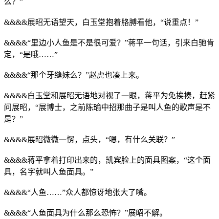
么？”
&&&&展昭无语望天，白玉堂抱着胳膊看他，“说重点！”
&&&&“里边小人鱼是不是很可爱？”蒋平一句话，引来白驰肯
定，“是哦……”
&&&&“那个牙缝妹么？”赵虎也凑上来。
&&&&白玉堂和展昭无语地对视了一眼，蒋平为免挨揍，赶紧
问展昭，“展博士，之前陈瑜中招那曲子是叫人鱼的歌声是不
是？”
&&&&展昭微微一愣，点头，“嗯，有什么关联？”
&&&&蒋平拿着打印出来的，凯宾脸上的面具图案，“这个面
具，名字就叫人鱼面具。”
&&&&“人鱼……”众人都惊讶地张大了嘴。
&&&&“人鱼面具为什么那么恐怖？”展昭不解。