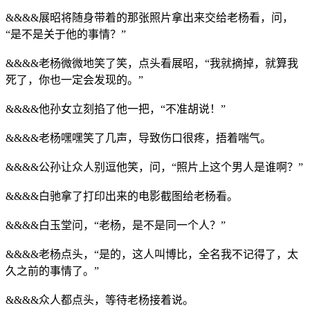
&&&&展昭将随身带着的那张照片拿出来交给老杨看，问，
“是不是关于他的事情？”
&&&&老杨微微地笑了笑，点头看展昭，“我就摘掉，就算我
死了，你也一定会发现的。”
&&&&他孙女立刻掐了他一把，“不准胡说！”
&&&&老杨嘿嘿笑了几声，导致伤口很疼，捂着喘气。
&&&&公孙让众人别逗他笑，问，“照片上这个男人是谁啊？”
&&&&白驰拿了打印出来的电影截图给老杨看。
&&&&白玉堂问，“老杨，是不是同一个人？”
&&&&老杨点头，“是的，这人叫博比，全名我不记得了，太
久之前的事情了。”
&&&&众人都点头，等待老杨接着说。