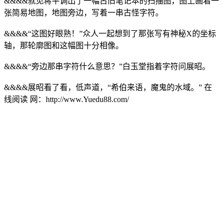
&&&&就见蒋平调出了一幅古旧笔记本的扫描图，图上画着一
张简易地图，地图旁边，写着一串古怪字符。
&&&&“这图好眼熟！”众人一起想到了那张写有神秘X的坐标
轴，那轮廓图和这幅图十分相像。
&&&&“旁边那串字符什么意思？”白玉堂指着字符问展昭。
&&&&展昭看了看，低声道，“希伯来语，魔鬼的水域。” 在
线阅读 网：http://www.Yuedu88.com/