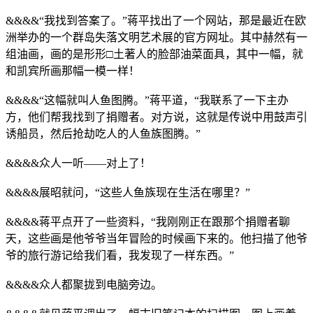
&&&&“我找到答案了。”蒋平找出了一个网站，那是最近在欧
洲举办的一个群岛失落文明艺术展的官方网址。其中赫然有一
组油画，画的是形形□土著人的脸部油菜面具，其中一幅，就
和凯宾所画那幅一模一样！
&&&&“这幅就叫人鱼图腾。”蒋平道，“我联系了一下主办
方，他们帮我找到了捐赠者。对方说，这就是传说中用鼓声引
诱船员，然后抢劫吃人的人鱼族图腾。”
&&&&众人一听——对上了！
&&&&展昭就问，“这些人鱼族现在生活在哪里？”
&&&&蒋平点开了一些资料，“我刚刚正在跟那个捐赠者聊
天，这些画是他爷爷当年冒险的时候画下来的。他扫描了他爷
爷的旅行游记给我们看，我发现了一样东西。”
&&&&众人都聚拢到电脑旁边。