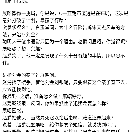
而是在布局。
展昭微微一挑眉，你是说，G一直销声匿迹是在布局，这次是
意外打破了计划，暴露了行踪？
突发状况么？，白玉堂问，为什么冒险告诉宋天杰风车的方
法，来治疗刘金？
聪明人干傻事通常只因为一个理由。赵爵问展昭，你觉得呢？
展昭想了想，兴趣？
赵爵笑了，他一定是发现了什么十分有趣的事情，所以忍不
住。
是指刘金的案子？展昭问。
赵爵摆了摆手，管他刘金刘银呢，只要跟着这个案子查下去，
应该能找到他。
你找到G之后，准备怎么做？展昭好奇。
赵爵眨眨眼，反问，你如果抓住了迅猛龙要怎么样？
展昭困惑。
赵爵拍他头，当然弄死它以绝后患啊，难道还养起来？
说着，赵爵提醒展昭，给你爹发个短信，就说找到G了。
展昭照做，短信刚刚发过去，就接到了展启天打来的电话，只