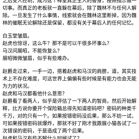
之后受人控制，成为这个禅室真正主人的替身，按照指示做一
切事。而真正的老板就一直躲在幕后，除了魏林不与任何人解
除。一旦发生了什么事情，线索就会在魏林这里断掉，因为魏
林的催眠无论解除还是保留，都没有关于幕后人的任何记忆。
白玉堂皱眉。
赵虎也惊讶，这么牛？那不是可以干很多坏事么？
马汉问展昭，不能恢复么？
展昭微微皱眉，似乎有些难办。
赵爵走过来，一手一边，搭着赵虎和马汉的肩膀，道，其实技
术上不存在难度，可这世界上偏偏有些时候是有能力也会无能
为力的状况。
赵虎和马汉都看他什么意思？
赵爵看了看两人，似乎是评估了一下两人的智商，然后开始解
释，比方说你要开个保险箱总得先知道密码吧？密码的种类千
千万，对的只有一个。如果按错密码没后果，那么不妨一试，
可如果按错密码就爆炸，那就不好了刚才我跟展小猫各试了一
次错误的密码，于是造成了两个后果。
赵虎和马汉有些不解什么时候试了？