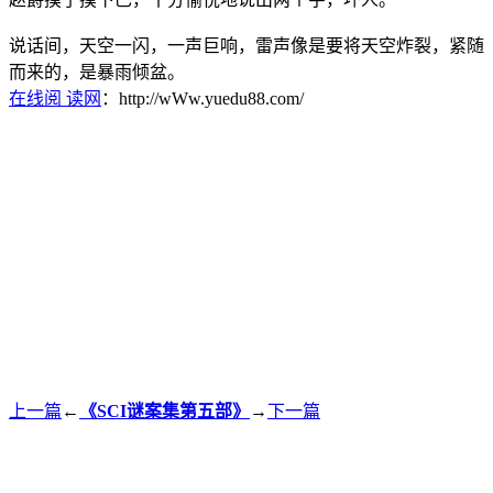
说话间，天空一闪，一声巨响，雷声像是要将天空炸裂，紧随
而来的，是暴雨倾盆。
在线阅 读网
：http://wWw.yuedu88.com/
上一篇
←
《SCI谜案集第五部》
→
下一篇