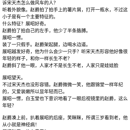
诉宋天杰怎么做风车的人？
听着外貌像。赵爵拍了拍手上的薯片屑，打开一瓶水，不过这
小子是有一个主要特征的。
什么特征？展昭好奇。
赵爵拍了拍自己的左手，他少了半条胳膊。
展昭一愣。
装了一只假手。赵爵架起腿，边喝水边道。
展昭越发好奇，他为什么会少一只手？听宋天杰形容他好像很
年轻的样子，和你一样长生不老？
赵爵斜了他一眼，人家才不是长生不老，人家只是娃娃脸
展昭望天。
不过宋天杰也没形容错。赵爵微微一笑，他跟锦堂一样年纪
的，又爱装嫩所以显年轻而已。
展昭一愣，白玉堂也下意识地看了一眼后视镜里的赵爵，这么
年轻？
赵爵凑上前，扒着展昭的后座，笑眯眯，所谓三岁看到老，他
从小就是神经病！