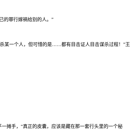
己的罪行嫁祸给别的人。”
有杀某一个人，但可惜的是……都有目击证人目击谋杀过程！”王
平一摊手，“真正的皮囊，应该是藏在那一套行头里的一个秘