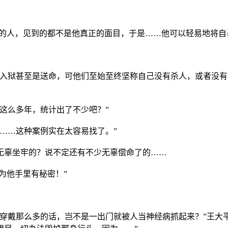
其他的人，见到的都不是他真正的面目，于是……他可以轻易地将自
罪入狱甚至是送命，可他们至始至终坚称自己没有杀人，或者没
狱这么多年，统计出了不少吧？”
辜……这种案例实在太容易找了。”
无辜坐牢的？说不定还有不少无辜偿命了的……
为他手里有秘密！”
要穿戴那么多的话，岂不是一出门就被人当神经病抓起来？”王大