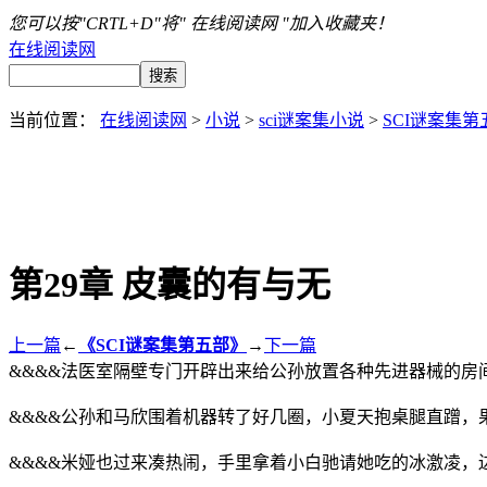
您可以按"CRTL+D"将" 在线阅读网 "加入收藏夹！
在线阅读网
当前位置：
在线阅读网
>
小说
>
sci谜案集小说
>
SCI谜案集第
第29章 皮囊的有与无
上一篇
←
《SCI谜案集第五部》
→
下一篇
&&&&法医室隔壁专门开辟出来给公孙放置各种先进器械的房
&&&&公孙和马欣围着机器转了好几圈，小夏天抱桌腿直蹭，果
&&&&米娅也过来凑热闹，手里拿着小白驰请她吃的冰激凌，