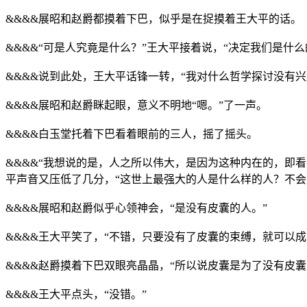
&&&&展昭和赵爵都摸着下巴，似乎是在捉摸着王大平的话。
&&&&“可是人究竟是什么？”王大平接着说，“决定我们是什
&&&&说到此处，王大平话锋一转，“我对什么哲学探讨没有
&&&&展昭和赵爵眯起眼，意义不明地“嗯。”了一声。
&&&&白玉堂托着下巴看着眼前的三人，摇了摇头。
&&&&“我想说的是，人之所以伟大，是因为这种内在的，即
平声音又压低了几分，“这世上最强大的人是什么样的人？不会
&&&&展昭和赵爵似乎心领神会，“是没有皮囊的人。”
&&&&王大平笑了，“不错，只要没有了皮囊的束缚，就可以
&&&&赵爵摸着下巴双眼亮晶晶，“所以说皮囊是为了没有皮
&&&&王大平点头，“没错。”