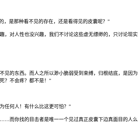
么的，是那种看不见的存在，还是看得见的皮囊呢？”
兴趣，对人性也没兴趣，我们不讨论这些虚无缥缈的，只讨论现实
看不见的东西。而人之所以渺小脆弱受到束缚，归根结底，是因
死？不会疼？都不是！”
成为任何人！有什么比这更可怕？”
囊……而你找的目击者是唯一一个见过真正皮囊下边真面目的人么