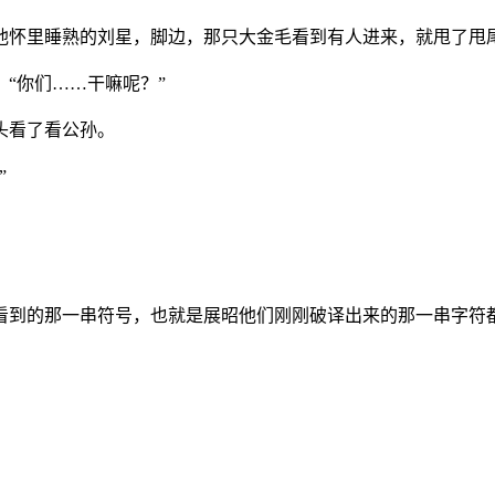
在他怀里睡熟的刘星，脚边，那只大金毛看到有人进来，就甩了甩
“你们……干嘛呢？”
头看了看公孙。
”
能看到的那一串符号，也就是展昭他们刚刚破译出来的那一串字符