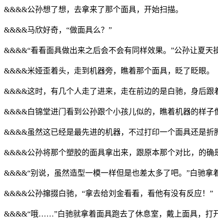
&&&&公孙想了想，去拿来了那个面具，开始扫描。
&&&&马欣好奇，“做面具么？”
&&&&“看看面具做出来之后会不会有同样效果。”公孙让夏天
&&&&米娅歪着头，走到机器旁，瞧着那个面具，眨了眨眼。
&&&&这时，有几个人走了进来，走在前边的是白驰，身后跟
&&&&白锦堂进门看到公孙跟个小孩儿似的，瞧着机器的样子
&&&&虽然这已经是最先进的机器，不过打印一个面具还是折
&&&&公孙将那个塑胶的面具拿出来，跟原本那个对比，的确
&&&&“别说，虽然造型一模一样但是也差太多了吧。”白驰
&&&&公孙撺掇白驰，“拿去给刘金看看，看他有没有反应！”
&&&&“哦……”白驰就拿着面具跑去了休息室，戴上面具，打