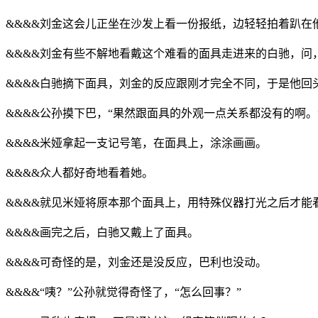
&&&&刘金这会儿正坐在沙发上看一份报纸，边轻轻拍着趴
&&&&刘金有些不解地看戴这个难看的面具走进来的白驰，问，
&&&&白驰摘下面具，刘金的反应跟刚才完全不同，于是他回
&&&&公孙摸下巴，“果然跟面具的外观一点关系都没有的啊。
&&&&米娅拿起一支记号笔，在面具上，涂涂画画。
&&&&众人都好奇地看着她。
&&&&就见米娅将原本那个面具上，用特殊仪器打光之后才
&&&&画完之后，白驰又戴上了面具。
&&&&可奇怪的是，刘金还是没反应，巴利也没动。
&&&&“咦？”公孙就觉得奇怪了，“怎么回事？”