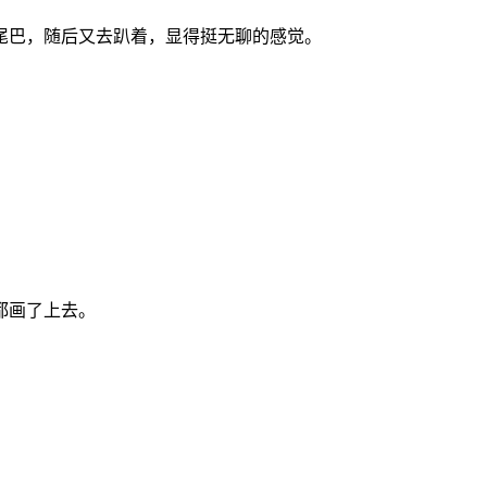
尾巴，随后又去趴着，显得挺无聊的感觉。
都画了上去。