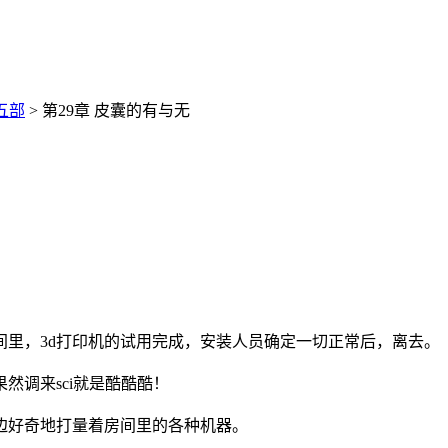
五部
> 第29章 皮囊的有与无
间里，3d打印机的试用完成，安装人员确定一切正常后，离去。
然调来sci就是酷酷酷！
边好奇地打量着房间里的各种机器。