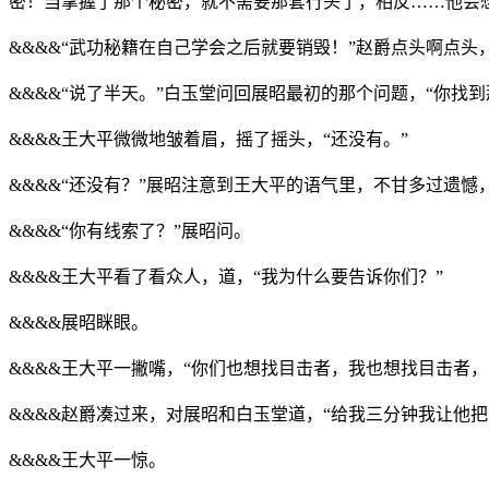
密！当掌握了那个秘密，就不需要那套行头了，相反……他会
&&&&“武功秘籍在自己学会之后就要销毁！”赵爵点头啊点头
&&&&“说了半天。”白玉堂问回展昭最初的那个问题，“你找到
&&&&王大平微微地皱着眉，摇了摇头，“还没有。”
&&&&“还没有？”展昭注意到王大平的语气里，不甘多过遗憾
&&&&“你有线索了？”展昭问。
&&&&王大平看了看众人，道，“我为什么要告诉你们？”
&&&&展昭眯眼。
&&&&王大平一撇嘴，“你们也想找目击者，我也想找目击者，
&&&&赵爵凑过来，对展昭和白玉堂道，“给我三分钟我让他把
&&&&王大平一惊。