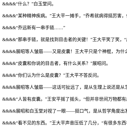
&&&&“什么？”白玉堂问。
&&&&“某种精神疾病。”王大平一摊手，“乔希就病得挺厉害
&&&&“乔远新有一串手链……”
&&&&“那串手链，就是找到目击者的关键！”王大平笑了笑，“
&&&&展昭等人皱眉——又是皮囊！王大平只是个神棍，为什
&&&&“皮囊和你说的目击者，有什么关系？”展昭问。
&&&&“你们认为什么是皮囊？”王大平不答反问。
&&&&展昭等人皱眉——这话可扯远了，是从生理上说还是从
&&&&“人皆有皮囊。”王安平摇了摇头，“但并非世间万物都有
&&&&展昭和白玉堂对视了一眼——挺口气，是从哲学角度出
&&&&“看不见的东西。”王大平声音压低了几分，“有很多东