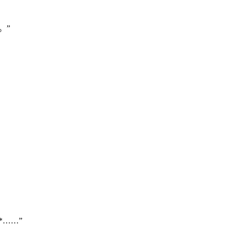
。”
……”