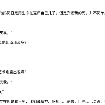
，他妈简直是用生命在逼疯自己儿子，但是乔远新的死，并不简单
皮囊。”
么他知道那么多？
艺术角度出发啊？
皮囊。”
发？
西存在但是看不见，比如说精神、感知……语言，目光……灵魂、*