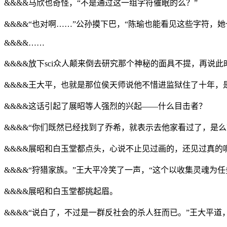
&&&&马欣也奇怪，“不是通过这一组字符催眠的么？”
&&&&“也对啊……”公孙摸下巴，“陈瑜也能看见这些字符
&&&&……
&&&&放下sci众人颠来倒去研究那个神秘的面具不提，再说
&&&&王大平，也就是那位侯天师说他不惜进监狱住了十年，
&&&&这话引起了展昭等人强烈的兴起——什么目击者？
&&&&“你们既然已经找到了乔希，就表示去他家看过了，是么
&&&&展昭和白玉堂都点头，心说不止见过画的，还见过真的
&&&&“狩猎家族。”王大平冷笑了一声，“这个以收集灵魂为
&&&&展昭和白玉堂都挑起眉。
&&&&“说白了，不过是一群反社会的杀人狂而已。”王大平