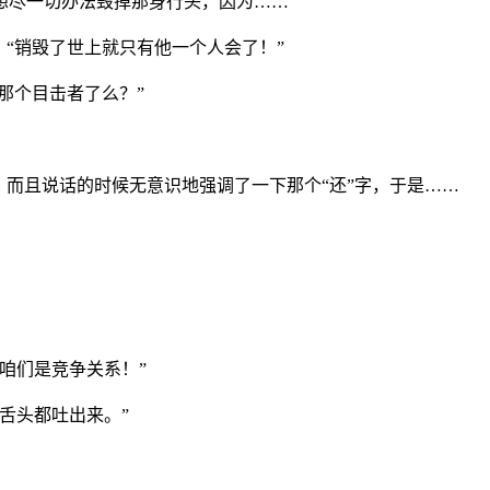
想尽一切办法毁掉那身行头，因为……”
，“销毁了世上就只有他一个人会了！”
那个目击者了么？”
，而且说话的时候无意识地强调了一下那个“还”字，于是……
咱们是竞争关系！”
舌头都吐出来。”