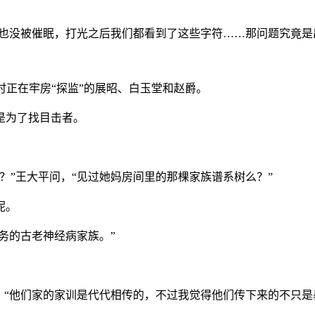
，她也没被催眠，打光之后我们都看到了这些字符……那问题究竟是
此时正在牢房“探监”的展昭、白玉堂和赵爵。
是为了找目击者。
？”王大平问，“见过她妈房间里的那棵家族谱系树么？”
呢。
任务的古老神经病家族。”
道，“他们家的家训是代代相传的，不过我觉得他们传下来的不只是