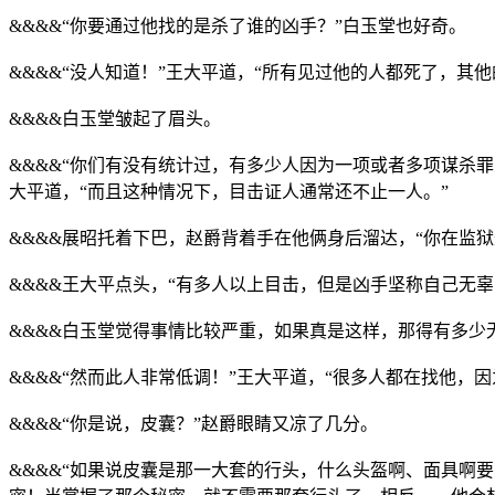
&&&&“你要通过他找的是杀了谁的凶手？”白玉堂也好奇。
&&&&“没人知道！”王大平道，“所有见过他的人都死了，
&&&&白玉堂皱起了眉头。
&&&&“你们有没有统计过，有多少人因为一项或者多项谋杀
大平道，“而且这种情况下，目击证人通常还不止一人。”
&&&&展昭托着下巴，赵爵背着手在他俩身后溜达，“你在监
&&&&王大平点头，“有多人以上目击，但是凶手坚称自己无
&&&&白玉堂觉得事情比较严重，如果真是这样，那得有多少
&&&&“然而此人非常低调！”王大平道，“很多人都在找他，因
&&&&“你是说，皮囊？”赵爵眼睛又凉了几分。
&&&&“如果说皮囊是那一大套的行头，什么头盔啊、面具啊