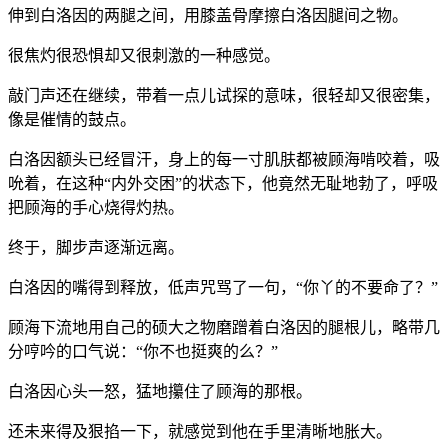
伸到白洛因的两腿之间，用膝盖骨摩擦白洛因腿间之物。
很焦灼很恐惧却又很刺激的一种感觉。
敲门声还在继续，带着一点儿试探的意味，很轻却又很密集，
像是催情的鼓点。
白洛因额头已经冒汗，身上的每一寸肌肤都被顾海啃咬着，吸
吮着，在这种“内外交困”的状态下，他竟然无耻地勃了，呼吸
把顾海的手心烧得灼热。
终于，脚步声逐渐远离。
白洛因的嘴得到释放，低声咒骂了一句，“你丫的不要命了？”
顾海下流地用自己的硕大之物磨蹭着白洛因的腿根儿，略带几
分哼吟的口气说：“你不也挺爽的么？”
白洛因心头一怒，猛地攥住了顾海的那根。
还未来得及狠掐一下，就感觉到他在手里清晰地胀大。