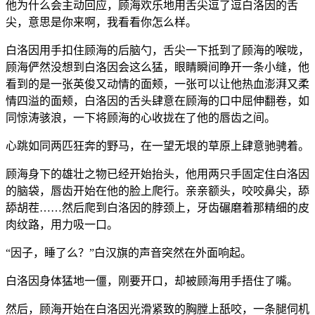
他为什么会主动回应，顾海欢乐地用舌尖逗了逗白洛因的舌
尖，意思是你来啊，我看看你怎么样。
白洛因用手扣住顾海的后脑勺，舌尖一下抵到了顾海的喉咙，
顾海俨然没想到白洛因会这么猛，眼睛瞬间睁开一条小缝，他
看到的是一张英俊又动情的面颊，一张可以让他热血澎湃又柔
情四溢的面颊，白洛因的舌头肆意在顾海的口中屈伸翻卷，如
同惊涛骇浪，一下将顾海的心收拢在了他的唇齿之间。
心跳如同两匹狂奔的野马，在一望无垠的草原上肆意驰骋着。
顾海身下的雄壮之物已经开始抬头，他用两只手固定住白洛因
的脑袋，唇齿开始在他的脸上爬行。亲亲额头，咬咬鼻尖，舔
舔胡茬……然后爬到白洛因的脖颈上，牙齿碾磨着那精细的皮
肉纹路，用力吸一口。
“因子，睡了么？”白汉旗的声音突然在外面响起。
白洛因身体猛地一僵，刚要开口，却被顾海用手捂住了嘴。
然后，顾海开始在白洛因光滑紧致的胸膛上舐咬，一条腿伺机