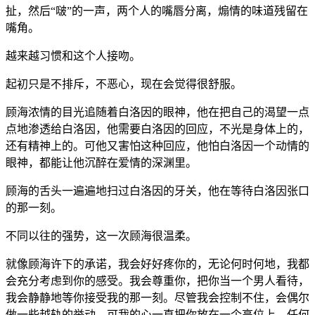
扯，然后“啵”的一声，两个人的嘴唇分离，煽情的味道残留在
嘴角。
越来越习惯和这个人接吻。
起初只是不排斥，不恶心，现在会觉得很舒服。
顾海浓情的目光追随着白洛因的眼神，他在把自己的渴望一点
点地渗透给白洛因，他需要白洛因的回应，不光是身体上的，
还有精神上的。可他又害怕这种回应，他怕白洛因一个动情的
眼神，都能让他沉醉在爱情的深渊里。
顾海的舌头一遍遍地扫过白洛因的牙关，他在等待白洛因张口
的那一刻。
不同以往的强势，这一次顾海很温柔。
就像顾海许下的承诺，我会好好疼你的，无论何时何地，我都
会充分考虑到你的感受。我会尊重你，把你当一个男人看待，
我会静静地等你接受我的那一刻。尽管我会控制不住，会偶尔
做一些越轨的举动，可我的心一直把你放在一个高位上，任何