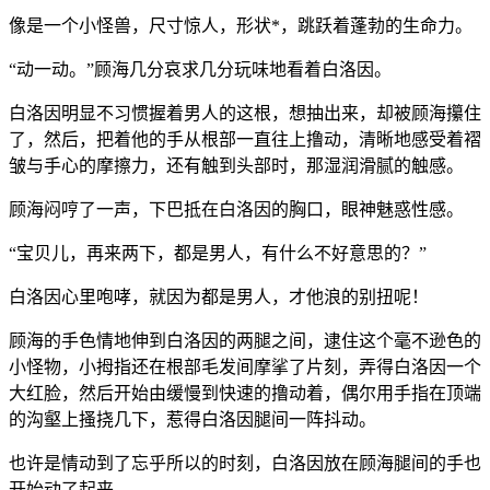
像是一个小怪兽，尺寸惊人，形状*，跳跃着蓬勃的生命力。
“动一动。”顾海几分哀求几分玩味地看着白洛因。
白洛因明显不习惯握着男人的这根，想抽出来，却被顾海攥住
了，然后，把着他的手从根部一直往上撸动，清晰地感受着褶
皱与手心的摩擦力，还有触到头部时，那湿润滑腻的触感。
顾海闷哼了一声，下巴抵在白洛因的胸口，眼神魅惑性感。
“宝贝儿，再来两下，都是男人，有什么不好意思的？”
白洛因心里咆哮，就因为都是男人，才他浪的别扭呢！
顾海的手色情地伸到白洛因的两腿之间，逮住这个毫不逊色的
小怪物，小拇指还在根部毛发间摩挲了片刻，弄得白洛因一个
大红脸，然后开始由缓慢到快速的撸动着，偶尔用手指在顶端
的沟壑上搔挠几下，惹得白洛因腿间一阵抖动。
也许是情动到了忘乎所以的时刻，白洛因放在顾海腿间的手也
开始动了起来。