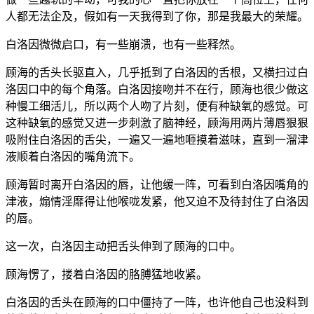
人都无法企及，假如有一天我得到了你，那是我最大的荣耀。
白洛因微微启口，有一些崩溃，也有一些释然。
顾海的舌头长驱直入，几乎抵到了白洛因的舌根，又横扫过白
洛因口中的每个角落。白洛因接吻并不在行，顾海也很少做这
种慢工细活儿，所以两个人吻了片刻，便有种缺氧的感觉。可
这种缺氧的感觉又进一步刺激了脑神经，顾海用两片薄唇狠狠
吸附住白洛因的舌尖，一遍又一遍地咂摸着滋味，直到一溜津
液顺着白洛因的嘴角流下。
顾海暂时离开白洛因的唇，让他缓一阵，可看到白洛因嘴角的
津液，煽情淫靡得让他喉咙发紧，他又迫不及待封住了白洛因
的唇。
这一次，白洛因主动把舌头伸到了顾海的口中。
顾海愣了，搂着白洛因的胳膊猛地收紧。
白洛因的舌头在顾海的口中僵持了一阵，也许他自己也没料到