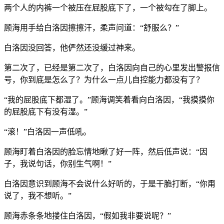
两个人的内裤一个被压在屁股底下了，一个被勾在了脚上。
顾海用手给白洛因擦擦汗，柔声问道：“舒服么？”
白洛因没回答，他俨然还没缓过神来。
第二次了，已经是第二次了，白洛因向自己的心里发出警报信
号，你到底是怎么了？为什么一点儿自控能力都没有了？
“我的屁股底下都湿了。”顾海调笑着看向白洛因，“我摸摸你
的屁股底下有没有湿。”
“滚！”白洛因一声低吼。
顾海盯着白洛因的脸忘情地瞅了好一阵，然后低声说：“因
子，我说句话，你别生气啊！”
白洛因意识到顾海不会说什么好听的，于是干脆打断，“你甭
说了，我不想听。”
顾海赤条条地搂住白洛因，“假如我非要说呢？”