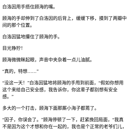
白洛因用手捂住顾海的嘴。
顾海的手却伸到了白洛因的后背上，缓缓下移，摸到了两瓣中
间的那个位置。
白洛因猛地攥住了顾海的手。
目光狰狞！
顾海微微眯起眼，声音中夹杂着一点儿油腻。
“真的，特想……”
“没这一天！”白洛因猛地将顾海的手甩到前面，“假如你想用
这个来给自己安全感，我告诉你，你这辈子都别想有安全
感。”
多大的一个打击，顾海下面那厮小海子都蔫了。
“因子，你误会了。”顾海停顿了一下，赶紧挽回局面，“我真
不是因为这个才想和你在一起的，我也是个正常的老爷们儿，