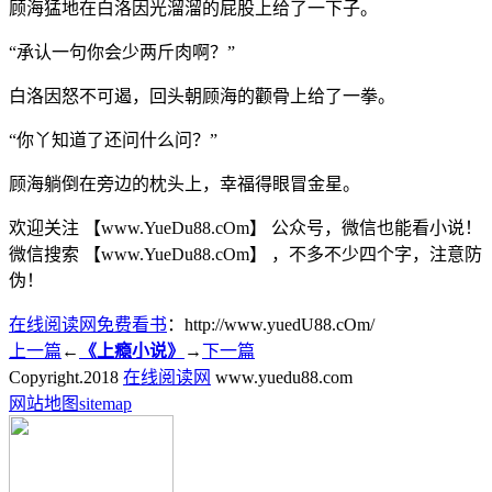
顾海猛地在白洛因光溜溜的屁股上给了一下子。
“承认一句你会少两斤肉啊？”
白洛因怒不可遏，回头朝顾海的颧骨上给了一拳。
“你丫知道了还问什么问？”
顾海躺倒在旁边的枕头上，幸福得眼冒金星。
欢迎关注 【www.YueDu88.cOm】 公众号，微信也能看小说！
微信搜索 【www.YueDu88.cOm】 ，不多不少四个字，注意防
伪！
在线阅读网免费看书
：http://www.yuedU88.cOm/
上一篇
←
《上瘾小说》
→
下一篇
Copyright.
2018
在线阅读网
www.yuedu88.com
网站地图
sitemap