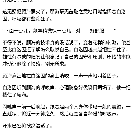
这无疑把顾海惹火了，顾海毫无羞耻之意地用嘴指挥着白洛
因，呼吸都有些癫狂了。
“下面一点儿，频率稍微快一点儿，对……好舒服……”
不得不说，顾海的技术真的没话说了，变着花样的刺激，他甚
至比白洛因还了解怎么取悦自己。白洛因越来越把控不住了，
雄性荷尔蒙的催发让他忘记了自己的固守和原则，原始的本能
冲动让他除了快感，别无所求。
顾海疯狂地在白洛因的身上啃咬，一声一声地叫着因子。
白洛因听到顾海的呼唤声，心理防备好像瞬间坍塌了，他一把
搂住了顾海。
闷吼声一前一后响起，跟着是两个人身体带电一般的震颤，一
直延续了将近一分钟之久，然后就是各自释缓的呼吸声。
汗水已经将被窝湿透了。