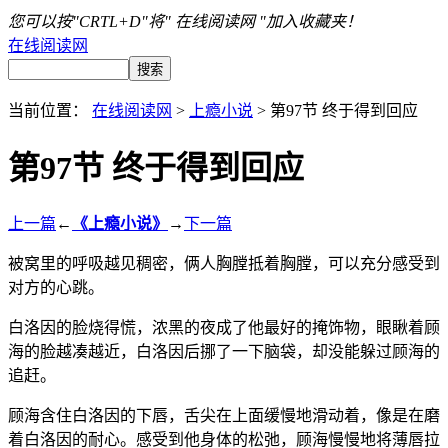
您可以按"CRTL+D"将" 在线阅读网 "加入收藏夹！
在线阅读网
当前位置：
在线阅读网
>
上瘾小说
> 第97节 终于得到回应
第97节 终于得到回应
上一篇
←
《上瘾小说》
→
下一篇
被窝里的呼吸越见稠密，俩人胸膛抵着胸膛，可以充分感受到
对方的心跳。
白洛因的脸烧得慌，浓黑的夜成了他最好的掩饰物，眼瞅着顾
海的脸越凑越近，白洛因后挪了一下脑袋，却没能躲过顾海的
追赶。
顾海含住白洛因的下唇，舌尖在上面缓慢地滑动着，像是在磨
着白洛因的耐心。感受到他身体的松弛，顾海慢慢地将薄唇拉