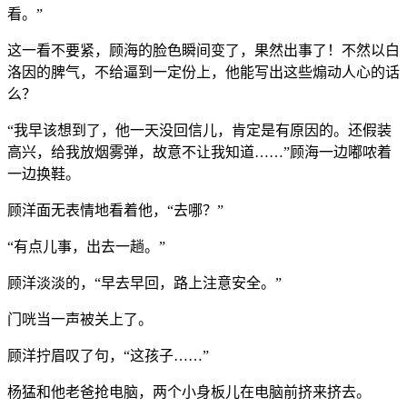
看。”
这一看不要紧，顾海的脸色瞬间变了，果然出事了！不然以白
洛因的脾气，不给逼到一定份上，他能写出这些煽动人心的话
么？
“我早该想到了，他一天没回信儿，肯定是有原因的。还假装
高兴，给我放烟雾弹，故意不让我知道……”顾海一边嘟哝着
一边换鞋。
顾洋面无表情地看着他，“去哪？”
“有点儿事，出去一趟。”
顾洋淡淡的，“早去早回，路上注意安全。”
门咣当一声被关上了。
顾洋拧眉叹了句，“这孩子……”
杨猛和他老爸抢电脑，两个小身板儿在电脑前挤来挤去。