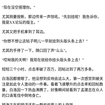
“现在没空搭理你。”
尤其刚要按断，那边传来一声惊吼，“先别挂呢！我告诉你，
我是XX论坛的版主。”
尤其又把手机拿到了耳边。
“你想不想让这帖子明儿一早就挂到头版头条上去？”
尤其的手停了一下，随口回了声“么么”。
“哎呦我的天啊！我现在就给你挂头版头条上去！”
短短三个小时，点击率破了百万，回帖达到了两万多条。
白洛因都傻眼了，他没想到反响会这么大，第一次感觉到被关
注是如此令人激动的一件事。看着飞速攀升的点击率和回帖数
量，白洛因一下热血沸腾了，好像瞬间就看到了孟建志在众人
的口诛笔伐中倒地身亡。
顾海正在和顾洋还有一群叔叔辈儿的人吃饭。