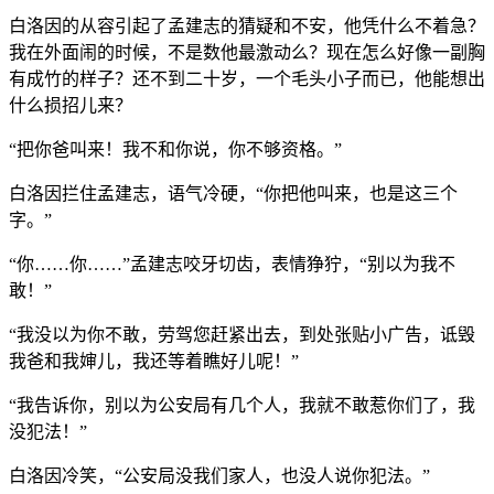
白洛因的从容引起了孟建志的猜疑和不安，他凭什么不着急？
我在外面闹的时候，不是数他最激动么？现在怎么好像一副胸
有成竹的样子？还不到二十岁，一个毛头小子而已，他能想出
什么损招儿来？
“把你爸叫来！我不和你说，你不够资格。”
白洛因拦住孟建志，语气冷硬，“你把他叫来，也是这三个
字。”
“你……你……”孟建志咬牙切齿，表情狰狞，“别以为我不
敢！”
“我没以为你不敢，劳驾您赶紧出去，到处张贴小广告，诋毁
我爸和我婶儿，我还等着瞧好儿呢！”
“我告诉你，别以为公安局有几个人，我就不敢惹你们了，我
没犯法！”
白洛因冷笑，“公安局没我们家人，也没人说你犯法。”