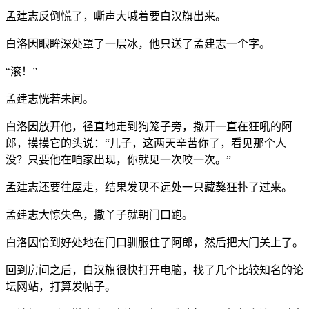
孟建志反倒慌了，嘶声大喊着要白汉旗出来。
白洛因眼眸深处罩了一层冰，他只送了孟建志一个字。
“滚！”
孟建志恍若未闻。
白洛因放开他，径直地走到狗笼子旁，撒开一直在狂吼的阿
郎，摸摸它的头说：“儿子，这两天辛苦你了，看见那个人
没？只要他在咱家出现，你就见一次咬一次。”
孟建志还要往屋走，结果发现不远处一只藏獒狂扑了过来。
孟建志大惊失色，撒丫子就朝门口跑。
白洛因恰到好处地在门口驯服住了阿郎，然后把大门关上了。
回到房间之后，白汉旗很快打开电脑，找了几个比较知名的论
坛网站，打算发帖子。