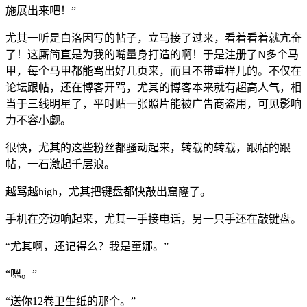
施展出来吧！”
尤其一听是白洛因写的帖子，立马接了过来，看着看着就亢奋
了！这厮简直是为我的嘴量身打造的啊！于是注册了N多个马
甲，每个马甲都能骂出好几页来，而且不带重样儿的。不仅在
论坛跟帖，还在博客开骂，尤其的博客本来就有超高人气，相
当于三线明星了，平时贴一张照片能被广告商盗用，可见影响
力不容小觑。
很快，尤其的这些粉丝都骚动起来，转载的转载，跟帖的跟
帖，一石激起千层浪。
越骂越high，尤其把键盘都快敲出窟窿了。
手机在旁边响起来，尤其一手接电话，另一只手还在敲键盘。
“尤其啊，还记得么？我是董娜。”
“嗯。”
“送你12卷卫生纸的那个。”