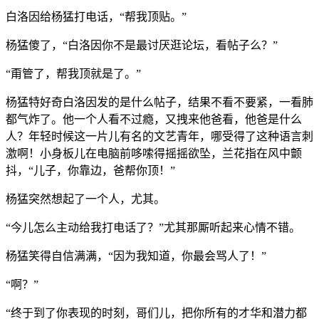
白洛因给杨猛打电话，“帮我顶贴。”
杨猛傻了，“白洛因你不是最讨厌逛论坛，看帖子么？”
“甭管了，帮我顶就是了。”
杨猛特好奇白洛因发的是什么帖子，结果不看不要紧，一看肺
都气炸了。他一个人看不过瘾，又拽来他爸看，他爸是什么
人？年轻时候这一片儿有名的文艺青年，哪受得了这种语言刺
激啊！小身板儿在电脑前哆嗦得摇摇欲坠，兰花指在风中颤
抖，“儿子，你靠边，爸帮你顶！”
杨猛突然想起了一个人，尤其。
“今儿怎么主动给我打电话了？”尤其那厮听起来心情不错。
杨猛笑得自信满满，“因为我知道，你最会骂人了！”
“啊？”
“终于到了你表现的时刻，哥们儿，把你所有的才华和潜力都