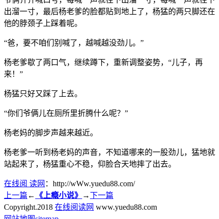
出溜一寸，最后杨老爹的脸都贴到地上了，杨猛的两只脚还在
他的脖颈子上踩着呢。
“爸，要不咱们别喊了，越喊越没劲儿。”
杨老爹歇了两口气，继续蹲下，重新调整姿势，“儿子，再
来！”
杨猛只好又踩了上去。
“你们爷俩儿在厕所里折腾什么呢？”
杨老妈的脚步声越来越近。
杨老爹一听到杨老妈的声音，不知道哪来的一股劲儿，猛地就
站起来了，杨猛重心不稳，仰脸合天地摔了出去。
在线阅 读网
：http://wWw.yuedu88.com/
上一篇
←
《上瘾小说》
→
下一篇
Copyright.
2018
在线阅读网
www.yuedu88.com
网站地图
sitemap