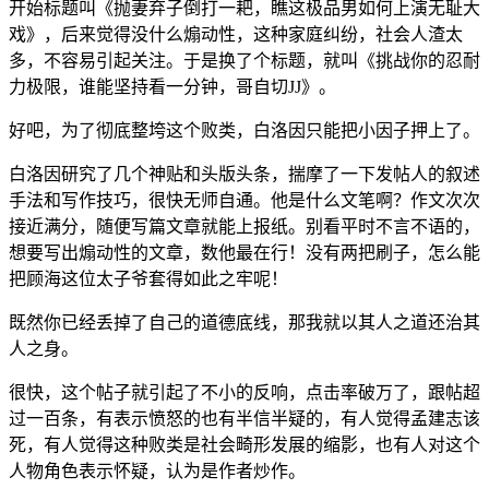
开始标题叫《抛妻弃子倒打一耙，瞧这极品男如何上演无耻大
戏》，后来觉得没什么煽动性，这种家庭纠纷，社会人渣太
多，不容易引起关注。于是换了个标题，就叫《挑战你的忍耐
力极限，谁能坚持看一分钟，哥自切JJ》。
好吧，为了彻底整垮这个败类，白洛因只能把小因子押上了。
白洛因研究了几个神贴和头版头条，揣摩了一下发帖人的叙述
手法和写作技巧，很快无师自通。他是什么文笔啊？作文次次
接近满分，随便写篇文章就能上报纸。别看平时不言不语的，
想要写出煽动性的文章，数他最在行！没有两把刷子，怎么能
把顾海这位太子爷套得如此之牢呢！
既然你已经丢掉了自己的道德底线，那我就以其人之道还治其
人之身。
很快，这个帖子就引起了不小的反响，点击率破万了，跟帖超
过一百条，有表示愤怒的也有半信半疑的，有人觉得孟建志该
死，有人觉得这种败类是社会畸形发展的缩影，也有人对这个
人物角色表示怀疑，认为是作者炒作。