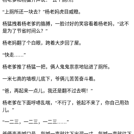
“上厕所还一块去？”杨老妈虎目威瞪。
杨猛拽着杨老爹的胳膊，一脸讨好的笑容看着杨老妈，“这不
是为了节省时间么？”
杨老妈翻了个白眼，跨着大步回了屋。
“快走……”
杨老爹推了杨猛一把，俩人鬼鬼祟祟地钻进了厕所。
一米七高的墙根儿底下，爷俩儿苦苦奋斗着。
“爸，再起来一点儿，我还是翻不过去啊！”
杨老爹在下面呼哧乱喘，“不行了，爸起不来了，你自己用劲
儿。”
“一二三，一二三，一二三……”
爷俩齐齐喊口号，每喊一声就往下出溜一寸，每喊一声就往下