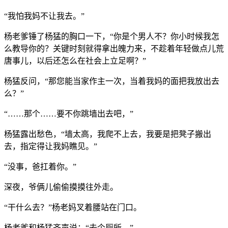
“我怕我妈不让我去。”
杨老爹锤了杨猛的胸口一下，“你是个男人不？你小时候我怎
么教导你的？关键时刻就得拿出魄力来，不趁着年轻做点儿荒
唐事儿，以后还怎么在社会上立足啊？”
杨猛反问，“那您能当家作主一次，当着我妈的面把我放出去
么？”
“……那个……要不你跳墙出去吧，”
杨猛露出愁色，“墙太高，我爬不上去，我要是把凳子搬出
去，指定得让我妈瞧见。”
“没事，爸扛着你。”
深夜，爷俩儿偷偷摸摸往外走。
“干什么去？”杨老妈叉着腰站在门口。
杨老爹和杨猛齐声说：“去个厕所。”