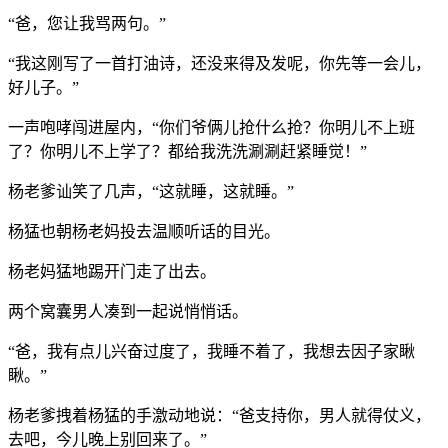
“爸，您让我骂两句。”
“我这刚写了一首打油诗，还没来得及发呢，你先等一会儿，
好儿子。”
一声咆哮闯进屋内，“你们爷俩儿抢什么抢？你明儿不上班
了？你明儿不上学了？都给我洗洗涮涮赶紧睡觉！”
杨老爹讪笑了几声，“这就睡，这就睡。”
杨猛也朝杨老妈投去温顺听话的目光。
杨老妈猛地踢开门走了出去。
两个窝囊男人凑到一起说悄悄话。
“爸，我有点儿兴奋过度了，我睡不着了，我想去因子家瞅
瞅。”
杨老爹拽着杨猛的手激动地说：“爸支持你，男人就得仗义，
去吧，今儿晚上别回来了。”