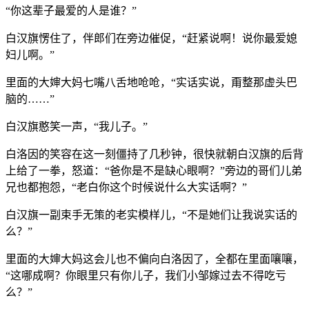
“你这辈子最爱的人是谁？”
白汉旗愣住了，伴郎们在旁边催促，“赶紧说啊！说你最爱媳
妇儿啊。”
里面的大婶大妈七嘴八舌地呛呛，“实话实说，甭整那虚头巴
脑的……”
白汉旗憨笑一声，“我儿子。”
白洛因的笑容在这一刻僵持了几秒钟，很快就朝白汉旗的后背
上给了一拳，怒道：“爸你是不是缺心眼啊？”旁边的哥们儿弟
兄也都抱怨，“老白你这个时候说什么大实话啊？”
白汉旗一副束手无策的老实模样儿，“不是她们让我说实话的
么？”
里面的大婶大妈这会儿也不偏向白洛因了，全都在里面嚷嚷，
“这哪成啊？你眼里只有你儿子，我们小邹嫁过去不得吃亏
么？”