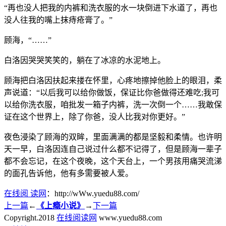
“再也没人把我的内裤和洗衣服的水一块倒进下水道了，再也
没人往我的嘴上抹痔疮膏了。”
顾海，“……”
白洛因哭哭笑笑的，躺在了冰凉的水泥地上。
顾海把白洛因扶起来搂在怀里，心疼地擦掉他脸上的眼泪，柔
声说道：“以后我可以给你做饭，保证比你爸做得还难吃;我可
以给你洗衣服，咱批发一箱子内裤，洗一次倒一个……我敢保
证在这个世界上，除了你爸，没人比我对你更好。”
夜色浸染了顾海的双眸，里面满满的都是坚毅和柔情。也许明
天一早，白洛因连自己说过什么都不记得了，但是顾海一辈子
都不会忘记，在这个夜晚，这个天台上，一个男孩用痛哭流涕
的面孔告诉他，他有多需要被人爱。
在线阅 读网
：http://wWw.yuedu88.com/
上一篇
←
《上瘾小说》
→
下一篇
Copyright.
2018
在线阅读网
www.yuedu88.com