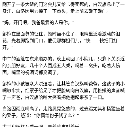
刚开了一条大缝的门这会儿又给卡得死死的，白汉旗急出了一
身汗，白洛因用力攥了一下拳头，走上前去敲了敲门。
“妈，开门吧，我爸最爱的人是你。”
邹婶在里面募的怔住，顿时坐不住了，眼睛里泛着激动的泪
花，光着脚跑到门口，催促那群姐们儿，“快……快把门打
开。”
中午的酒筵在东来顺办的，晚上就回了小院儿，只剩下关系近
的亲朋好友，几十个人围成五大桌，喝着二窝头，吃着大碗
面，嘴里的祝酒词都变调了。
邹婶的小孩被众人哄逗着，让其管白汉旗叫爸爸，这孩子的小
嘴够牢实，红票子给足了才把脸转向白汉旗，用稚嫩的声音喊
了一声爸，白汉旗哈哈大笑着把他抱起来亲了一口。
白洛因彻底喝高了，走路晃晃悠悠的，过去踢尤其和杨猛坐着
的凳子，怒道：“你俩给份子钱了么？”
尤其和杨猛互看一眼，厚着脸皮对着乐。