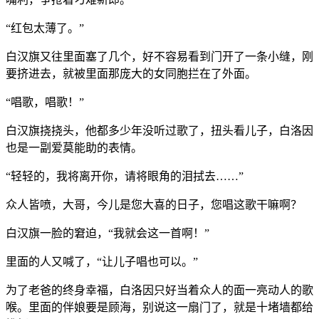
“红包太薄了。”
白汉旗又往里面塞了几个，好不容易看到门开了一条小缝，刚
要挤进去，就被里面那庞大的女同胞拦在了外面。
“唱歌，唱歌！”
白汉旗挠挠头，他都多少年没听过歌了，扭头看儿子，白洛因
也是一副爱莫能助的表情。
“轻轻的，我将离开你，请将眼角的泪拭去……”
众人皆喷，大哥，今儿是您大喜的日子，您唱这歌干嘛啊？
白汉旗一脸的窘迫，“我就会这一首啊！”
里面的人又喊了，“让儿子唱也可以。”
为了老爸的终身幸福，白洛因只好当着众人的面一亮动人的歌
喉。里面的伴娘要是顾海，别说这一扇门了，就是十堵墙都给