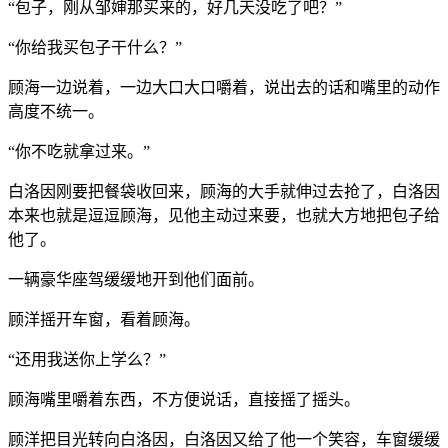
“包子，刚从邹婶那买来的，好几天没吃了吧？”
“你给我买包子干什么？”
顾海一边说着，一边大口大口嚼着，说出去的话和嘴里的动作
高度不统一。
“你不吃就拿过来。”
白洛因刚要把餐袋收回来，顾海的大手就伸过去抢了，白洛因
本来也就是逗逗顾海，见他主动过来要，也就大方地把包子给
他了。
一辆豪华座驾缓缓地开到他们面前。
顾洋摇开车窗，看着顾海。
“还用我送你上学么？”
顾海嘴里嚼着东西，不方便说话，直接摇了摇头。
顾洋把目光转向白洛因，白洛因又给了他一个笑容，车窗缓缓