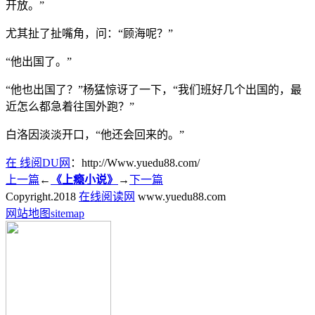
开放。”
尤其扯了扯嘴角，问：“顾海呢？”
“他出国了。”
“他也出国了？”杨猛惊讶了一下，“我们班好几个出国的，最
近怎么都急着往国外跑？”
白洛因淡淡开口，“他还会回来的。”
在 线阅DU网
：http://Www.yuedu88.com/
上一篇
←
《上瘾小说》
→
下一篇
Copyright.
2018
在线阅读网
www.yuedu88.com
网站地图
sitemap