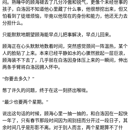
闷。熟睡中的顾海褪去了几分冷傲和锐气，更像个未经世事的
孩子，白洛因不知道他心里藏了什么事，他很想挖出来，但又
怕看到了徒增烦恼，毕竟以他现在的身份和能力，他还无力去
分担什么。
只能默默地期望顾海能早点儿把事解决，早点儿回来。
顾海正在心头默默地数着时间，突然感觉颈间一阵温热，某个
人的脸贴了上来。本来已经平静如水的心骤然掀起一层巨浪，
顾海装不下去了，几乎就在白洛因身体压上来的一瞬间，伸出
两条手臂将白洛因拥入怀中。
“你要去多久？”
憋了许久的问题，终于在这一刻挤出喉咙。
“最少也要两个星期。”
说出这句话的时候，顾海心里一抽一抽的，和白洛因在一起快
一年了，只有春节那段时间因为闹别扭而分开过一段日子，其
余时间几乎是形影不离。对于别人而言，两个星期算不了什