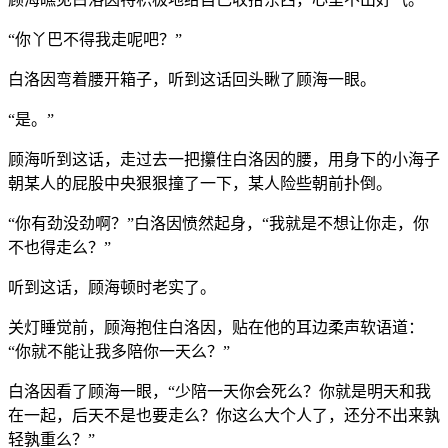
“你丫巴不得我走呢吧？”
白洛因弯着腰开箱子，听到这话回头瞅了顾海一眼。
“是。”
顾海听到这话，走过去一把攥住白洛因的腰，用身下的小海子
朝某人的屁股中央狠狠撞了一下，某人险些朝前扑倒。
“你有劲没劲啊？”白洛因愤然起身，“我就是不想让你走，你
不也得走么？”
听到这话，顾海顿时老实了。
关灯睡觉前，顾海抱住白洛因，贴在他的耳边柔声软语道：
“你就不能让我多陪你一天么？”
白洛因看了顾海一眼，“少陪一天你会死么？你就是明天和我
在一起，后天不是也要走么？你这么大个人了，还分不出来孰
轻孰重么？”