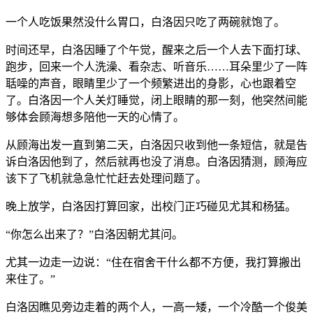
一个人吃饭果然没什么胃口，白洛因只吃了两碗就饱了。
时间还早，白洛因睡了个午觉，醒来之后一个人去下面打球、
跑步，回来一个人洗澡、看杂志、听音乐……耳朵里少了一阵
聒噪的声音，眼睛里少了一个频繁进出的身影，心也跟着空
了。白洛因一个人关灯睡觉，闭上眼睛的那一刻，他突然间能
够体会顾海想多陪他一天的心情了。
从顾海出发一直到第二天，白洛因只收到他一条短信，就是告
诉白洛因他到了，然后就再也没了消息。白洛因猜测，顾海应
该下了飞机就急急忙忙赶去处理问题了。
晚上放学，白洛因打算回家，出校门正巧碰见尤其和杨猛。
“你怎么出来了？”白洛因朝尤其问。
尤其一边走一边说：“住在宿舍干什么都不方便，我打算搬出
来住了。”
白洛因瞧见旁边走着的两个人，一高一矮，一个冷酷一个俊美