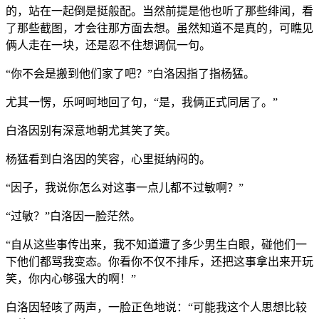
的，站在一起倒是挺般配。当然前提是他也听了那些绯闻，看
了那些截图，才会往那方面去想。虽然知道不是真的，可瞧见
俩人走在一块，还是忍不住想调侃一句。
“你不会是搬到他们家了吧？”白洛因指了指杨猛。
尤其一愣，乐呵呵地回了句，“是，我俩正式同居了。”
白洛因别有深意地朝尤其笑了笑。
杨猛看到白洛因的笑容，心里挺纳闷的。
“因子，我说你怎么对这事一点儿都不过敏啊？”
“过敏？”白洛因一脸茫然。
“自从这些事传出来，我不知道遭了多少男生白眼，碰他们一
下他们都骂我变态。你看你不仅不排斥，还把这事拿出来开玩
笑，你内心够强大的啊！”
白洛因轻咳了两声，一脸正色地说：“可能我这个人思想比较