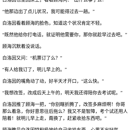
“他那边出了点儿状况，我可能得过去一趟。”
白洛因看着顾海的脸色，知道这个状况肯定不轻。
“既然他给你打电话，就证明他需要你，那你就趁早过去吧。”
顾海沉默着没说话。
白洛因又问：“机票订了么？”
“有人给我订了，明儿早上的。”
白洛因的嘴角动了动，好半天才开口，“这么快。”
“我想改签，改成后天上午的，明天我还得陪你去考试呢。”
白洛因推了顾海一把，“你别瞎折腾了，改签多麻烦啊！你哥
那么着急，你好意思往后拖么？我又不是智障，考个试还用人
陪着！就明儿早上走，甭换了，赶紧收拾东西吧。”
顾海瞧见白洛因特积极地给自己收拾东西，心里不出好气。