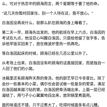
么，可对于热恋中的顾海而言，两个星期等于要了他的命。
“这几天你暂时回家住，别一个人待在这，我不放心。”
白洛因没再说什么，就那么趴在顾海的身上睡着了。
第二天一早，顾海先出发的，他的航班在早上六点，白洛因的
考试在九点，他没忍心叫醒白洛因，只是给他留了张字条，告
诉他早饭买回来了，放在微波炉里热一热再吃。
等白洛因起床的时候，顾海已经在几百公里以外了。
从考场上出来，白洛因没有听顾海的话直接回家，而是独自一
人回了他们的小窝。
冰箱里还有顾海昨天熬的骨汤，他的厨艺早已今非昔比，除了
会炒一些基本的小菜，偶尔也会尝试做一些复杂的荤菜，满足
白洛因越来越刁钻的胃。白洛因把骨汤端出来，上面一层已经
凝结了，用勺子小心翼翼地舀出来，放到锅里煮面用。
面的味道还不错，只不过煮大了，吃得时候面条有点儿糟。