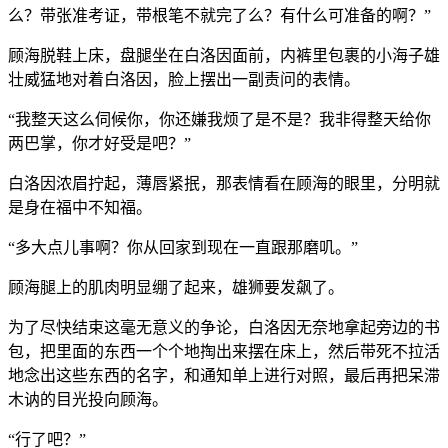
么？带张准考证，带根笔不就完了么？有什么可准备的啊？”
顾海脱鞋上床，盘腿坐在白洛因面前，内裤里包裹的小海子雄
壮威猛地对着白洛因，脸上摆出一副责问的表情。
“我整天这么伺候你，你还嫌我烦了是不是？我非得整天给你
两巴掌，你才好受是吧？”
白洛因浓眉拧起，薄唇紧抿，那表情看在顾海的眼里，分明就
是身在福中不知福。
“多大点儿事啊？你从回家到现在一直跟那磨叽。”
顾海腿上的肌肉明显绷了起来，雄狮要发飙了。
为了尽快结束这毫无意义的争论，白洛因无奈地拿起旁边的书
包，把里面的东西一个个地掏出来摆在床上，然后带死不拉活
地念出这些东西的名字，和通知单上进行对照，最后再把呆滞
木讷的目光投向顾海。
“行了吧？”