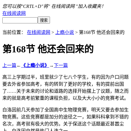
您可以按"CRTL+D"将" 在线阅读网 "加入收藏夹！
在线阅读网
当前位置：
在线阅读网
>
上瘾小说
> 第168节 他还会回来的
第168节 他还会回来的
上一篇
←
《上瘾小说》
→
下一篇
高三上学期过半，班里就少了七八个学生，有的因为户口问题
要去外省参加高考，有的转到了更好的学校，有的提前出国
了……关于未来的讨论和道路的选择开始摆上了议题，随之而
来的就是高考前繁重的课程负担，以及大大小小的竞赛考试。
白洛因前几天参加了全国高中生物理竞赛，明天又要去参加生
物竞赛。这些竞赛都是加分的途径之一，如果科科拿到不错的
名次，高考就有极大的优势。关于保送这个话题最近甚嚣尘
上，白洛因自然是热门人选之一。