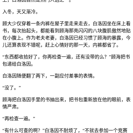
入冬，天又渐冷。
顾大少仅穿着一条内裤在屋子里走来走去，白洛因坐在床上看
书，每次抬起头，都能看到顾海那亮闪闪的八块腹肌傲然地贴
在小腹上。作为老夫老妻，白洛因已经习惯了顾海的暴露，今
儿还算表现不错呢，赶上心情好的那一天，内裤都省了。
“东西都收拾好了，你再检查一遍，还有没带的么？”顾海把书
包递给白洛因。
白洛因随便翻了两下，一副应付差事的表情。
“没了。”
顾海把白洛因手里的书抽出来，把书包重新放在他的眼前，表
情严肃。
“再检查一遍。”
“有什么可查的啊？”白洛因不耐烦了，“不就去参加一个竞赛