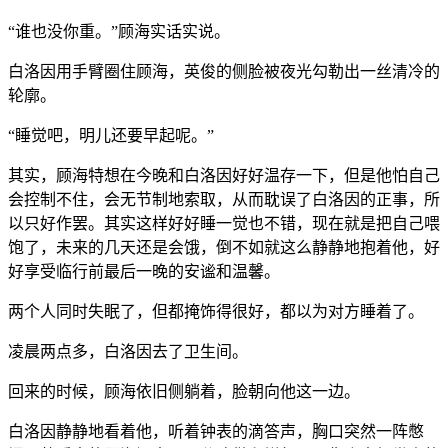
“谁也没你重。”顾海实话实说。
白洛因用手臂圈住顾海，英俊的侧脸被夜光勾勒出一丝清冷的
轮廓。
“睡觉吧，明儿还要早起呢。”
其实，顾海特想在今晚和白洛因好好温存一下，但是他怕自己
会控制不住，会无节制地索取，从而耽误了白洛因的正事，所
以只好作罢。其实这样好好睡一觉也不错，现在就是把自己喂
饱了，未来的几天还是会饿，倒不如就这么静静地抱着他，好
好享受临行前最后一晚的安谧和温馨。
两个人同时失眠了，但都掩饰得很好，都以为对方睡着了。
凌晨两点多，白洛因去了卫生间。
回来的时候，顾海依旧侧躺着，脸朝向他这一边。
白洛因静静地看着他，听着钟表的滴答声，胸口突然一阵憋