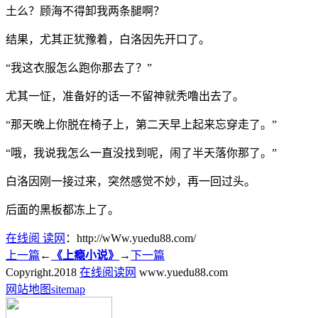
土么？顾海不得卸我两条腿啊？
结果，尤其正犹豫着，白洛因先开口了。
“我这衣服怎么跑你那去了？”
尤其一怔，准备好的话一不留神就秃噜出去了。
“那天晚上你脱在椅子上，第二天早上起来忘穿走了。”
“哦，我说我怎么一直没找到呢，闹了半天落你那了。”
白洛因刚一接过来，突然感觉不妙，再一回过头。
后面的黑板都冻上了。
在线阅 读网
：http://wWw.yuedu88.com/
上一篇
←
《上瘾小说》
→
下一篇
Copyright.
2018
在线阅读网
www.yuedu88.com
网站地图
sitemap