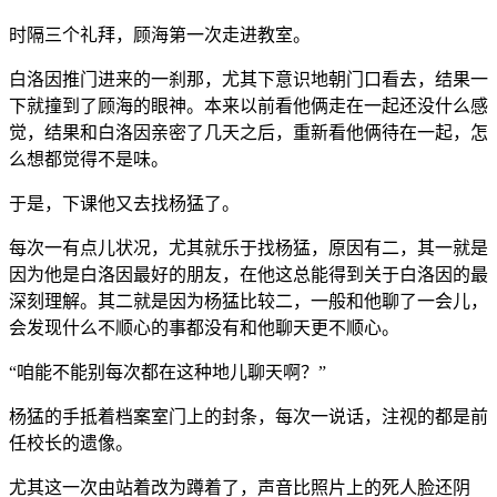
时隔三个礼拜，顾海第一次走进教室。
白洛因推门进来的一刹那，尤其下意识地朝门口看去，结果一
下就撞到了顾海的眼神。本来以前看他俩走在一起还没什么感
觉，结果和白洛因亲密了几天之后，重新看他俩待在一起，怎
么想都觉得不是味。
于是，下课他又去找杨猛了。
每次一有点儿状况，尤其就乐于找杨猛，原因有二，其一就是
因为他是白洛因最好的朋友，在他这总能得到关于白洛因的最
深刻理解。其二就是因为杨猛比较二，一般和他聊了一会儿，
会发现什么不顺心的事都没有和他聊天更不顺心。
“咱能不能别每次都在这种地儿聊天啊？”
杨猛的手抵着档案室门上的封条，每次一说话，注视的都是前
任校长的遗像。
尤其这一次由站着改为蹲着了，声音比照片上的死人脸还阴