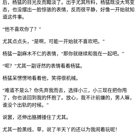
后，杨猛的目光反而黯淡了。出乎尤其所料，杨猛既没大骂变
态，也没摆出一脸惊骇的表情，反而很平静，好像一开始就知
道这件事。
“他不喜欢你了？”
尤其点点头，“是啊，可能一开始就不喜欢吧。”
杨猛一副麻木不仁的表情，“那你就继续和我在一起吧。”
“呃？”尤其一副讶然的表情看着杨猛。
杨猛呆愣愣地看着他，笑得很机械。
“难道不是么？你先弃我而去，选择小三，小三现在把你甩
了，你也该回到我的怀抱了。放心，我不计前嫌的，男人嘛，
谁没个出轨的时候。”
说罢，还伸出胳膊搂住了尤其。
尤其一脸黑线，草，说了半天丫的还以为我闹着玩呢！