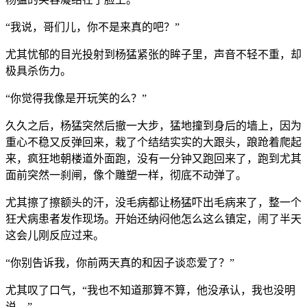
“我说，哥们儿，你不是来真的吧？”
尤其忧郁的目光投射到杨猛紧张的眸子里，声音不轻不重，却
极具杀伤力。
“你觉得我像是开玩笑的么？”
久久之后，杨猛突然后撤一大步，猛地撞到身后的墙上，因为
重心不稳又反弹回来，栽了个结结实实的大跟头，踉跄着爬起
来，疯狂地朝楼道外面跑，没有一分钟又跑回来了，跑到尤其
面前突然一刹闸，像个雕塑一样，彻底不动弹了。
尤其擦了擦额头的汗，没毛病都让杨猛吓出毛病来了，整一个
狂犬病患者发作现场。开始还纳闷他怎么这么镇定，闹了半天
这会儿刚反应过来。
“你别告诉我，你前两天真的和因子谈恋爱了？”
尤其叹了口气，“我也不知道那算不算，他没承认，我也没明
说。”