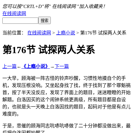
您可以按"CRTL+D"将" 在线阅读网 "加入收藏夹！
在线阅读网
当前位置：
在线阅读网
>
上瘾小说
> 第176节 试探两人关系
第176节 试探两人关系
上一篇
←
《上瘾小说》
→
下一篇
一大早，顾海被一阵古怪的铃声吵醒，习惯性地摸自个的手
机，发现压根没响。又坐起身找了找，终于找到了那个罪魁祸
首，按了半天没反应，发现了界面上的题目，迷迷瞪瞪的开始
解题。白洛因买的这个闹钟系统更高级，所有题目都是自设
的，也就是头一天晚上白洛因找的题目，起码对于他是有点儿
难度的。
于是，悲催的顾海同志吭哧吭哧做了二十分钟都没做出来，最
后把白洛因都吵醒了。