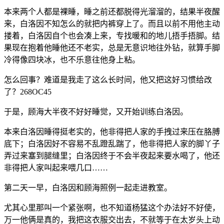
本来两个人都是裸睡，睡之前还都脱得光溜溜的，结果半夜醒
来，白洛因不知怎么的就把内裤穿上了。而且以前不用他主动
搂着，白洛因自个也会凑上来，专找暖和的地儿捂手捂脚。结
果现在抱着他睡他还不老实，总是无意识地往外钻，就算手脚
冷得像四块冰，也不乐意往他身上粘。
怎么回事？难道是我走了这么长时间，他又把这好习惯给改
了？268OC45
于是，顾海大半夜不好好睡觉，又开始训练白洛因。
本来白洛因睡得挺老实的，他非得把人家的手拽过来压在胳膊
底下；白洛因好不容易不乱蹬乱踹了，他非得把人家的脚丫子
弄过来塞到腿缝里；白洛因终于不会半夜起来要水喝了，他还
非得把人家叫起来喂几口……
第二天一早，白洛因和顾海照例一起走进教室。
尤其心里那叫一个紧张啊，也不知道杨猛这个办法好不好使，
万一他俩是真的，我把这衣服交出去，不就等于在太岁头上动