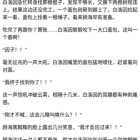
白洛因急忙转身找那根棍子，发现不够长，又撅下两根树杈连
上。结果这边还没完工，一个面包就砸到脚上了，白洛因捡起
来一看，面包上拴着一根绳子，看来顾海早有准备。
吃完了再跟你丫算账……白洛因狠狠咬下一大口面包，这叫一
个香啊！
“因子！！”
毫无征兆的一声大吼，白洛因嘴里的面包猛地噎住，赶紧看向
对面。
“我终于找到你了！！”
这一声惊吼冲破云霄，相隔十几米，白洛因的耳膜都有种刺痛
感。
“刚才不喊，这会儿瞎叫唤什么？！”
顾海黑黢黢的脸上露出几分笑意，“我才反应过来！！”
顾海这话一点儿都不夸张，刚才白洛因站在对面一个劲地朝他