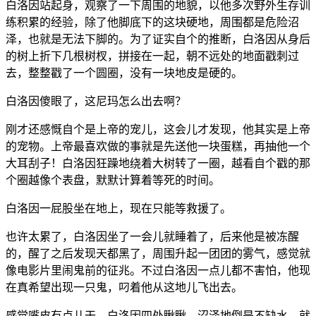
白洛因站起身，观察了一下周围的地貌，以他多次野外生存训
练积累的经验，除了他脚底下的这块硬地，周围都是危险沼
泽，也就是无法下脚的。为了证实自个的推断，白洛因从身后
的树上折下几根树杈，拼接在一起，朝不远处的地面戳刺过
去，整整戳了一个圆圈，没有一块地皮是硬的。
白洛因傻眼了，这尼玛怎么出去啊？
刚才还感慨自个是上帝的宠儿，这会儿才发现，他其实是上帝
的宠物。上帝最喜欢做的事就是先送他一块蛋糕，再抽他一个
大耳刮子！白洛因狂躁地绕着大树转了一圈，越看自个戳的那
个圈越像个表盘，默默计算着等死的时间。
白洛因一屁股坐在地上，现在只能等救援了。
也许太累了，白洛因坐了一会儿就睡着了，后来他是被冻醒
的，醒了之后发现天都黑了，周围升起一团团的雾气，感觉就
像电影片里闹鬼前的征兆。不过白洛因一点儿都不害怕，他现
在真希望出现一只鬼，叼着他从这地儿飞出去。
感觉嘴皮有点儿干，白洛因四处瞅瞅，沼泽地倒是不缺水，就