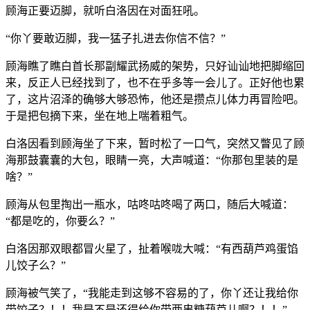
顾海正要迈脚，就听白洛因在对面狂吼。
“你丫要敢迈脚，我一猛子扎进去你信不信？”
顾海瞧了瞧白首长那副耀武扬威的架势，只好讪讪地把脚缩回
来，反正人已经找到了，也不在乎多等一会儿了。正好他也累
了，这片沼泽的确够大够恐怖，他还是攒点儿体力再冒险吧。
于是把包摘下来，坐在地上喘着粗气。
白洛因看到顾海坐了下来，暂时松了一口气，突然又瞥见了顾
海那鼓囊囊的大包，眼睛一亮，大声喊道：“你那包里装的是
啥？”
顾海从包里掏出一瓶水，咕咚咕咚喝了两口，随后大喊道：
“都是吃的，你要么？”
白洛因那双眼都冒火星了，扯着喉咙大喊：“有西葫芦鸡蛋馅
儿饺子么？”
顾海被气笑了，“我能走到这够不容易的了，你丫还让我给你
带饺子？！！我是不是还得给你带两串糖葫芦儿啊？！！”