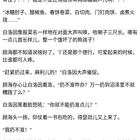
“冰糖肘子、醋椒鱼、春饼卷菜、白切肉、门钉肉饼、卤煮火
烧……”
白洛因像报菜名一样地在对面大声叫唤，哈喇子三尺长。哪有
一点儿首长样儿，整一个饿坏了的熊孩子！
顾海都不知道说啥好了，丫还是那个德行，可爱起来的时候，
比谁都可人疼。
“赶紧扔过来，麻利儿的！”白洛因大声催促。
顾海存心让白洛因着急，“扔不准咋办？万一扔到沼泽里不就
糟践了么？”
白洛因黑着脸怒吼：“你就不能扔准点儿？”
顾海头一扬，仰仗着一书包吃的，得瑟劲儿又上来了。
“我扔不准！”