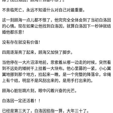
不亲临死亡，永远不知道什么对自己对最重要。
这一刻顾海一点儿都不恨了，他完完全全体会到了当初白洛因
的心情。现在如果让他找到白洛因，就算白洛因下一秒钟就结
婚他都乐意！
没有存在就没有价值！
四周逐渐亮了起来，顾海又加快了脚步。
当他停在一大片沼泽地前，思索着从哪一边走的时候，突然看
到不远处的矮树干上挂着一大块布。他心里募的一紧，小心翼
翼地挪到那个地方，捡起来一瞧，是一个完整的降落伞，伞绳
上有个结，明显不是风刮出来的，是用手打出来的。
顾海心脏狂跳片刻，眼中闪着兴奋的光芒。
白洛因一定还活着！！
已经是第三天了，白洛因掐指一算，大年三十了。