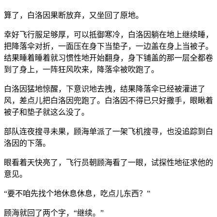
算了，白洛因果断放弃，又坐回了原地。
幸好飞行服足够厚，可以抵御寒冷，白洛因躺在地上继续睡，
把降落伞对折，一面压在身下当垫子，一边盖在身上当被子。
结果睡着睡着就习惯性地开始翻身，身下铺盖的那一层全都卷
到了身上，一阵狂风吹来，降落伞被吹跑了。
白洛因猛地惊醒，下意识地去拽，结果降落伞已经被灌进了
风，差点儿把白洛因兜跑了。白洛因不得已只好撒手，眼瞅着
被子和垫子就这么没了。
部队连夜搜寻未果，顾海单派了一架飞机搜寻，也没追踪到白
洛因的下落。
眼看着天快亮了，飞行员朝顾海看了一眼，试探性地征求他的
意见。
“要不咱先找个地休息休息，吃点儿东西？”
顾海就回了两个字，“继续。”