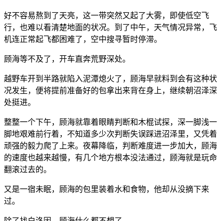
好不容易熬到了天亮，这一带突然又起了大雾，即使低空飞
行，也难以看清楚地面的状况。到了中午，天气情况异常，飞
机连正常起飞都困难了，空中搜寻暂时停滞。
顾海等不及了，开车直奔荒野深处。
越野车开到半路就陷入泥潭熄火了，顾海早就料到会有这种状
况发生，便将提前准备好的包拿出来背在身上，继续朝沼泽深
处挺进。
整整一个下午，顾海就靠着眼睛判断和木棍试探，深一脚浅一
脚地艰难前行着，不知道多少次判断失误踩进沼泽里，又凭着
顽强的毅力爬了上来。夜幕降临，判断难度进一步加大，顾海
的速度也越来越慢，有几个地方根本没法通过，顾海就是玩命
翻滚过去的。
又是一宿未眠，顾海的包里装着水和食物，他却从没摘下来
过。
除了找白洛因，顾海什么都不想了。