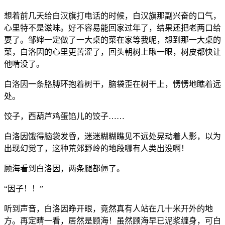
想着前几天给白汉旗打电话的时候，白汉旗那副兴奋的口气，
心里特不是滋味。好不容易能回家过年了，结果还把老两口给
耍了。邹婶一定做了一大桌的菜在家等我呢，想到那一大桌的
菜，白洛因的心里更苦涩了，回头朝树上瞅一眼，树皮都快让
他啃没了。
白洛因一条胳膊环抱着树干，脑袋歪在树干上，愣愣地瞧着远
处。
饺子，西葫芦鸡蛋馅儿的饺子……
白洛因饿得脑袋发昏，迷迷糊糊瞧见不远处晃动着人影，以为
出现幻觉了，这种荒郊野岭的地段哪有人类出没啊！
顾海看到白洛因，两条腿都僵了。
“因子！！”
听到声音，白洛因睁开眼，竟然真有人站在几十米开外的地
方。再定睛一看，居然是顾海！虽然顾海早已泥浆缠身，可白