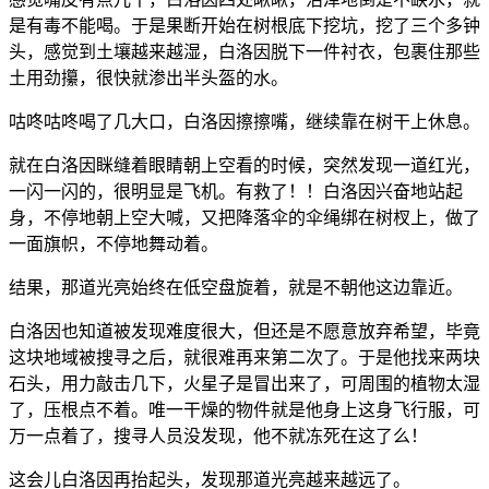
是有毒不能喝。于是果断开始在树根底下挖坑，挖了三个多钟
头，感觉到土壤越来越湿，白洛因脱下一件衬衣，包裹住那些
土用劲攥，很快就渗出半头盔的水。
咕咚咕咚喝了几大口，白洛因擦擦嘴，继续靠在树干上休息。
就在白洛因眯缝着眼睛朝上空看的时候，突然发现一道红光，
一闪一闪的，很明显是飞机。有救了！！白洛因兴奋地站起
身，不停地朝上空大喊，又把降落伞的伞绳绑在树杈上，做了
一面旗帜，不停地舞动着。
结果，那道光亮始终在低空盘旋着，就是不朝他这边靠近。
白洛因也知道被发现难度很大，但还是不愿意放弃希望，毕竟
这块地域被搜寻之后，就很难再来第二次了。于是他找来两块
石头，用力敲击几下，火星子是冒出来了，可周围的植物太湿
了，压根点不着。唯一干燥的物件就是他身上这身飞行服，可
万一点着了，搜寻人员没发现，他不就冻死在这了么！
这会儿白洛因再抬起头，发现那道光亮越来越远了。