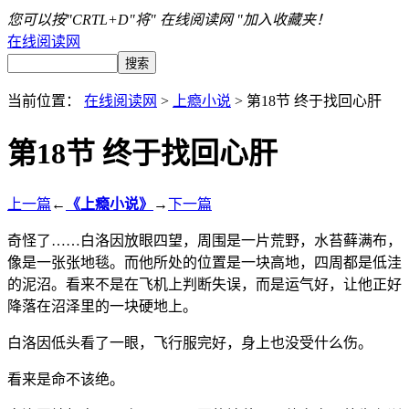
您可以按"CRTL+D"将" 在线阅读网 "加入收藏夹！
在线阅读网
当前位置：
在线阅读网
>
上瘾小说
> 第18节 终于找回心肝
第18节 终于找回心肝
上一篇
←
《上瘾小说》
→
下一篇
奇怪了……白洛因放眼四望，周围是一片荒野，水苔藓满布，
像是一张张地毯。而他所处的位置是一块高地，四周都是低洼
的泥沼。看来不是在飞机上判断失误，而是运气好，让他正好
降落在沼泽里的一块硬地上。
白洛因低头看了一眼，飞行服完好，身上也没受什么伤。
看来是命不该绝。